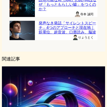
ぜ「もっともらしい嘘」をつくの
か？
寺本 誠司
発声なき発話「サイレントスピー
チ」4つのアプローチと現在地｜
筋電位、超音波、口唇読み、脳波
りょうとく
関連記事