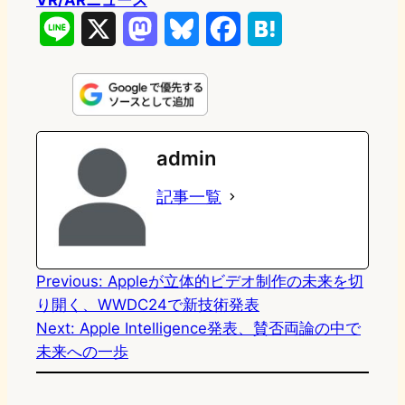
VR/ARニュース
L
X
M
B
F
H
i
a
l
a
a
n
s
u
c
t
e
t
e
e
e
admin
o
s
b
n
記事一覧
d
k
o
a
o
y
o
n
k
Previous:
Appleが立体的ビデオ制作の未来を切
り開く、WWDC24で新技術発表
Next:
Apple Intelligence発表、賛否両論の中で
未来への一歩