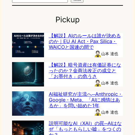
Pickup
【解説】AIのルールは誰が決める
のか｜EU AI Act・Pax Silica・
WAICOと国連の間で
山本 達也
【解説】暗号資産は有価証券にな
ったのか？金商法改正の成立と
「お墨付き」の危うさ
山本 達也
AI福祉研究が主流へ─Anthropic・
Google・Meta、「AIに感情はあ
るか」を問い始めた1年
山本 達也
説明可能なAI（XAI）の罠─AIはな
ぜ「もっともらしい嘘」をつくの
か？