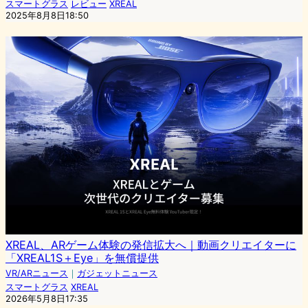
スマートグラス
レビュー
XREAL
2025年8月8日18:50
XREAL、ARゲーム体験の発信拡大へ｜動画クリエイターに
「XREAL1S＋Eye」を無償提供
VR/ARニュース
｜
ガジェットニュース
スマートグラス
XREAL
2026年5月8日17:35