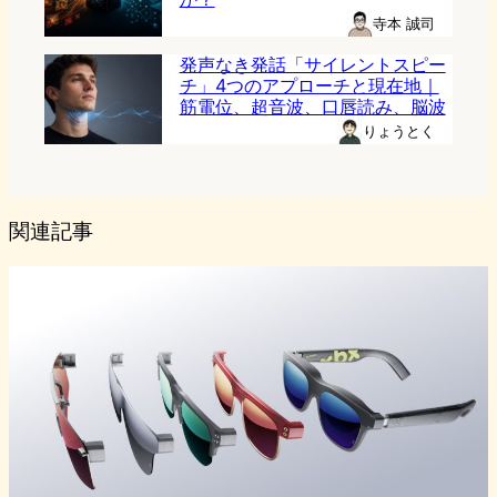
寺本 誠司
発声なき発話「サイレントスピー
チ」4つのアプローチと現在地｜
筋電位、超音波、口唇読み、脳波
りょうとく
関連記事