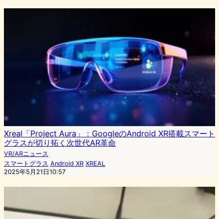
Xreal「Project Aura」：GoogleのAndroid XR搭載スマート
グラスが切り拓く次世代AR革命
VR/ARニュース
スマートグラス
Android XR
XREAL
2025年5月21日10:57