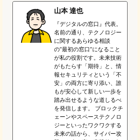
e
t
e
e
e
山本 達也
o
s
b
n
『デジタルの窓口』代表。
d
k
o
a
名前の通り、テクノロジー
o
y
o
に関するあらゆる相談
の”最初の窓口”になること
n
k
が私の役割です。未来技術
がもたらす「期待」と、情
報セキュリティという「不
安」の両方に寄り添い、誰
もが安心して新しい一歩を
踏み出せるような道しるべ
を発信します。 ブロックチ
ェーンやスペーステクノロ
ジーといったワクワクする
未来の話から、サイバー攻