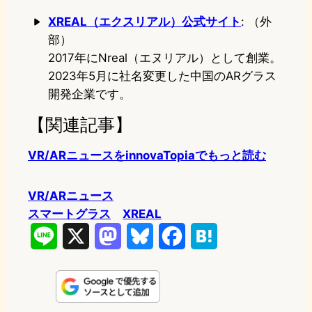
XREAL（エクスリアル）公式サイト
: （外
部）
2017年にNreal（エヌリアル）として創業。
2023年5月に社名変更した中国のARグラス
開発企業です。
【関連記事】
VR/ARニュースをinnovaTopiaでもっと読む
VR/ARニュース
スマートグラス
XREAL
L
X
M
B
F
H
i
a
l
a
a
n
s
u
c
t