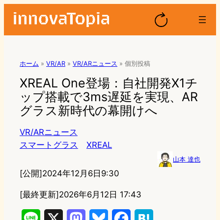
ホーム
»
VR/AR
»
VR/ARニュース
»
個別投稿
XREAL One登場：自社開発X1チ
ップ搭載で3ms遅延を実現、AR
グラス新時代の幕開けへ
VR/ARニュース
スマートグラス
XREAL
山本 達也
[公開]
2024年12月6日9:30
[最終更新]
2026年6月12日 17:43
L
X
M
B
F
H