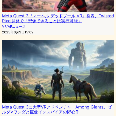
Meta Quest 3『マーベル デッドプール VR』発表、Twisted
Pixel開発で「想像できることは実行可能」
VR/ARニュース
2025年6月9日15:09
Meta Quest 3に大型VRアドベンチャーAmong Giants。ゼ
ルダ×ワンダと巨像インスパイアの野心作