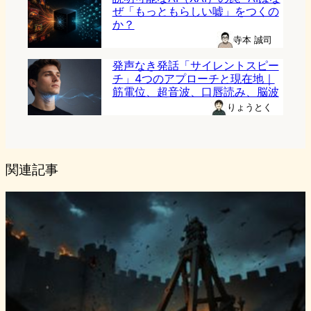
ぜ「もっともらしい嘘」をつくの
か？
寺本 誠司
発声なき発話「サイレントスピー
チ」4つのアプローチと現在地｜
筋電位、超音波、口唇読み、脳波
りょうとく
関連記事