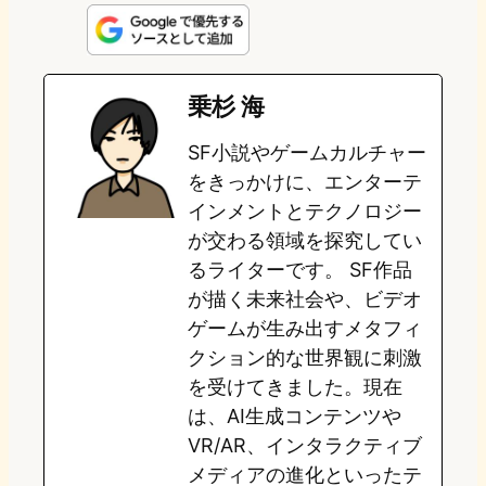
n
s
u
c
t
e
t
e
e
e
乗杉 海
o
s
b
n
SF小説やゲームカルチャー
d
k
o
a
をきっかけに、エンターテ
o
y
o
インメントとテクノロジー
が交わる領域を探究してい
n
k
るライターです。 SF作品
が描く未来社会や、ビデオ
ゲームが生み出すメタフィ
クション的な世界観に刺激
を受けてきました。現在
は、AI生成コンテンツや
VR/AR、インタラクティブ
メディアの進化といったテ