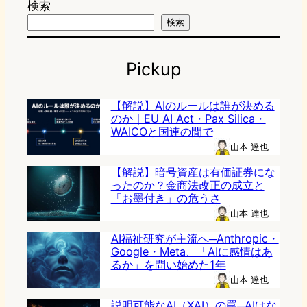
検索
検索
Pickup
【解説】AIのルールは誰が決める
のか｜EU AI Act・Pax Silica・
WAICOと国連の間で
山本 達也
【解説】暗号資産は有価証券にな
ったのか？金商法改正の成立と
「お墨付き」の危うさ
山本 達也
AI福祉研究が主流へ─Anthropic・
Google・Meta、「AIに感情はあ
るか」を問い始めた1年
山本 達也
説明可能なAI（XAI）の罠─AIはな