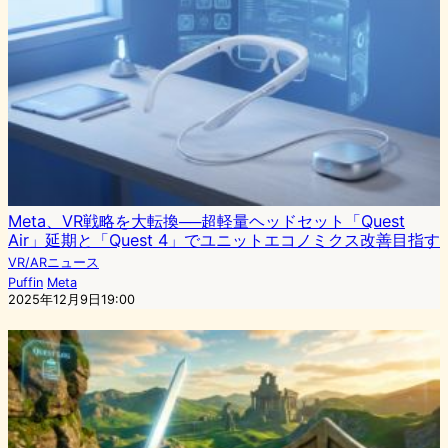
Meta、VR戦略を大転換──超軽量ヘッドセット「Quest
Air」延期と「Quest 4」でユニットエコノミクス改善目指す
VR/ARニュース
Puffin
Meta
2025年12月9日19:00