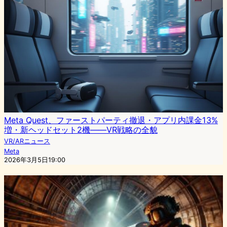
Meta Quest、ファーストパーティ撤退・アプリ内課金13%
増・新ヘッドセット2機——VR戦略の全貌
VR/ARニュース
Meta
2026年3月5日19:00