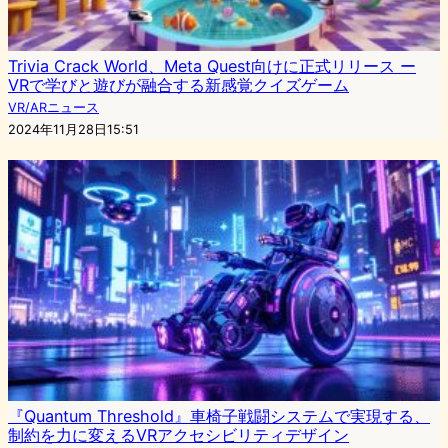
Trivia Crack World、Meta Quest向けに正式リリース ー
VRで学びと遊びが融合する新感覚クイズゲーム
VR/ARニュース
2024年11月28日15:51
『Quantum Threshold』車椅子戦闘システムで実現する、
制約を力に変えるVRアクセシビリティデザイン