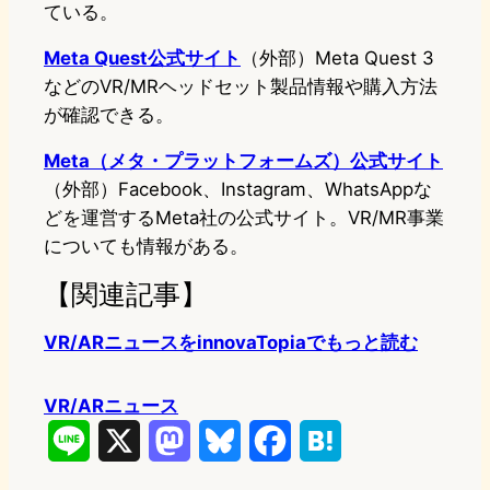
ている。
Meta Quest公式サイト
（外部）Meta Quest 3
などのVR/MRヘッドセット製品情報や購入方法
が確認できる。
Meta（メタ・プラットフォームズ）公式サイト
（外部）Facebook、Instagram、WhatsAppな
どを運営するMeta社の公式サイト。VR/MR事業
についても情報がある。
【関連記事】
VR/ARニュースをinnovaTopiaでもっと読む
VR/ARニュース
L
X
M
B
F
H
i
a
l
a
a