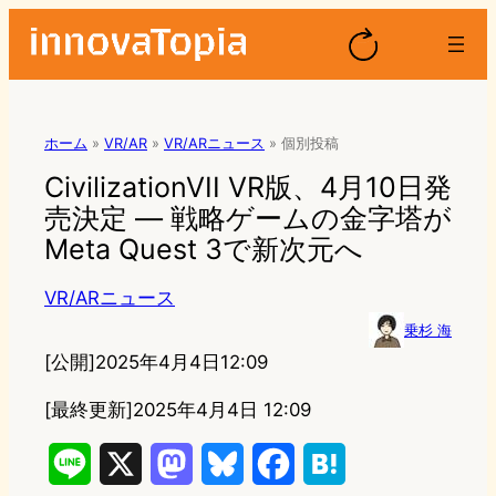
ホーム
»
VR/AR
»
VR/ARニュース
»
個別投稿
CivilizationVII VR版、4月10日発
売決定 — 戦略ゲームの金字塔が
Meta Quest 3で新次元へ
VR/ARニュース
乗杉 海
[公開]
2025年4月4日12:09
[最終更新]
2025年4月4日 12:09
L
X
M
B
F
H