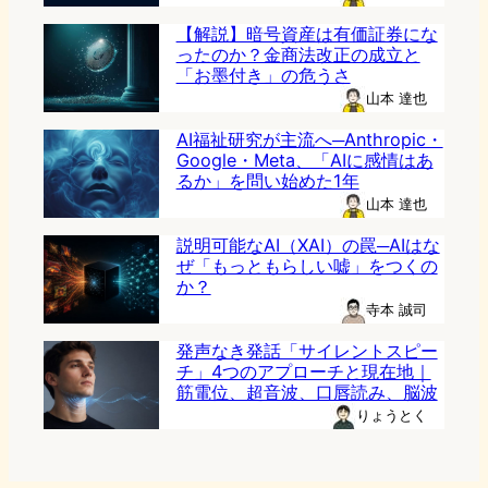
【解説】暗号資産は有価証券にな
ったのか？金商法改正の成立と
「お墨付き」の危うさ
山本 達也
AI福祉研究が主流へ─Anthropic・
Google・Meta、「AIに感情はあ
るか」を問い始めた1年
山本 達也
説明可能なAI（XAI）の罠─AIはな
ぜ「もっともらしい嘘」をつくの
か？
寺本 誠司
発声なき発話「サイレントスピー
チ」4つのアプローチと現在地｜
筋電位、超音波、口唇読み、脳波
りょうとく