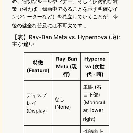
め、適切なルールやマナー、そして技術的な対
策（例えば、録画中であることを示す明確なイ
ンジケーターなど）を確立していくことが、今
後の健全な普及には不可欠です
。
【表】Ray-Ban Meta vs. Hypernova (噂):
主な違い
Ray-Ban
Hyperno
特徴
Meta (現
va (次世
(Feature)
行)
代・噂)
単眼 (右
目下部)
ディスプ
なし
(Monocul
レイ
(None)
ar, lower
(Display)
right)
性能向上