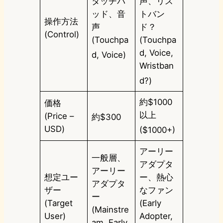
タッチパ
声、リス
ッド、音
トバン
操作方法
声
ド？
(Control)
(Touchpa
(Touchpa
d, Voice,
d, Voice)
Wristban
d?)
約$1000
価格
以上
(Price –
約$300
USD)
($1000+)
アーリー
一般層、
アダプタ
アーリー
想定ユー
ー、熱心
アダプタ
ザー
なファン
ー
(Target
(Early
(Mainstre
User)
Adopter,
am, Early