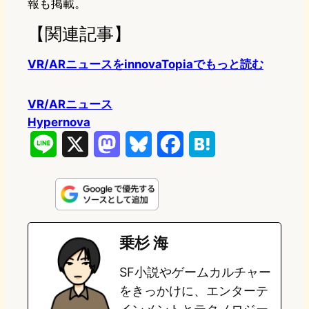
報も掲載。
【関連記事】
VR/ARニュースをinnovaTopiaでもっと読む
VR/ARニュース
Hypernova
L
X
M
B
F
H
i
a
l
a
a
n
s
u
c
t
e
t
e
e
e
乗杉 海
o
s
b
n
SF小説やゲームカルチャー
d
k
o
a
をきっかけに、エンターテ
o
y
o