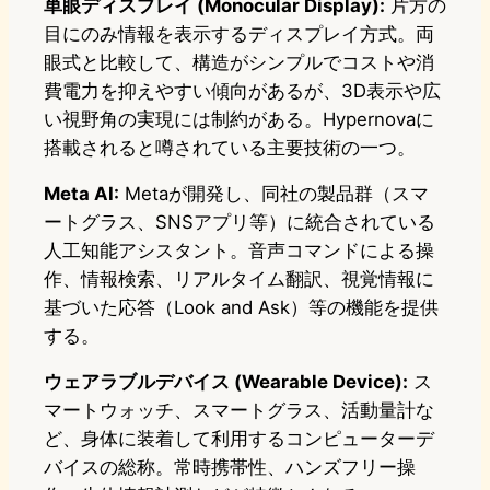
単眼ディスプレイ (Monocular Display):
片方の
目にのみ情報を表示するディスプレイ方式。両
眼式と比較して、構造がシンプルでコストや消
費電力を抑えやすい傾向があるが、3D表示や広
い視野角の実現には制約がある。Hypernovaに
搭載されると噂されている主要技術の一つ。
Meta AI:
Metaが開発し、同社の製品群（スマ
ートグラス、SNSアプリ等）に統合されている
人工知能アシスタント。音声コマンドによる操
作、情報検索、リアルタイム翻訳、視覚情報に
基づいた応答（Look and Ask）等の機能を提供
する。
ウェアラブルデバイス (Wearable Device):
ス
マートウォッチ、スマートグラス、活動量計な
ど、身体に装着して利用するコンピューターデ
バイスの総称。常時携帯性、ハンズフリー操