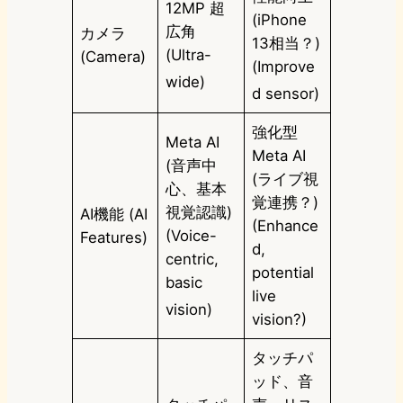
12MP 超
(iPhone
広角
カメラ
13相当？)
(Ultra-
(Camera)
(Improve
wide)
d sensor)
強化型
Meta AI
Meta AI
(音声中
(ライブ視
心、基本
覚連携？)
視覚認識)
AI機能 (AI
(Enhance
(Voice-
Features)
d,
centric,
potential
basic
live
vision)
vision?)
タッチパ
ッド、音