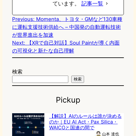
ています。
記事一覧
Previous:
Momenta、トヨタ・GMなど130車種
に運転支援技術供給へ – 中国発の自動運転技術
が世界進出を加速
Next:
【XRで自己対話】Soul Paintが導く内面
の可視化と新たな自己理解
検索
検索
Pickup
【解説】AIのルールは誰が決める
のか｜EU AI Act・Pax Silica・
WAICOと国連の間で
山本 達也