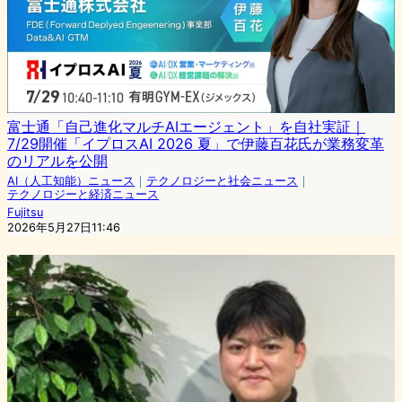
富士通「自己進化マルチAIエージェント」を自社実証｜
7/29開催「イプロスAI 2026 夏」で伊藤百花氏が業務変革
のリアルを公開
AI（人工知能）ニュース
｜
テクノロジーと社会ニュース
｜
テクノロジーと経済ニュース
Fujitsu
2026年5月27日11:46