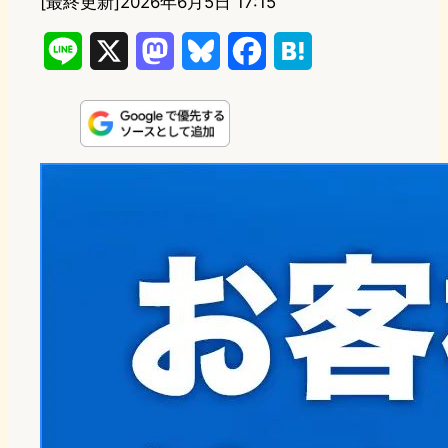
[最終更新]
2026年6月5日 17:15
L
X
M
B
F
H
i
a
l
a
a
n
s
u
c
t
e
t
e
e
e
o
s
b
n
d
k
o
a
o
y
o
n
k