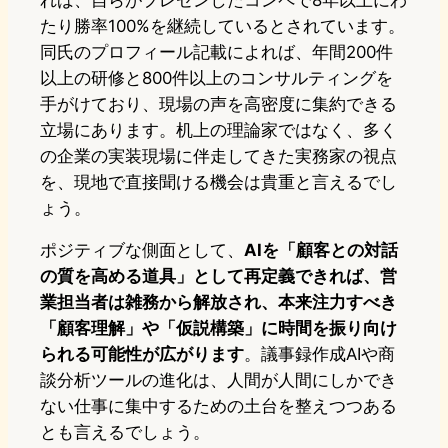
れば、自らがプレゼンしたコンペで8年以上にわ
たり勝率100%を継続しているとされています。
同氏のプロフィール記載によれば、年間200件
以上の研修と800件以上のコンサルティングを
手がけており、現場の声を高密度に集約できる
立場にあります。机上の理論家ではなく、多く
の企業の実装現場に伴走してきた実務家の視点
を、現地で直接聞ける機会は貴重と言えるでし
ょう。
ポジティブな側面として、
AIを「顧客との対話
の質を高める道具」として再定義できれば、営
業担当者は雑務から解放され、本来注力すべき
「顧客理解」や「仮説構築」に時間を振り向け
られる可能性が広がります
。議事録作成AIや商
談分析ツールの進化は、人間が人間にしかでき
ない仕事に集中するための土台を整えつつある
とも言えるでしょう。