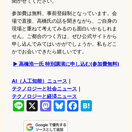
聞かせてください。
参加費は無料、事前登録制となっています。会
場で直接、高橋氏の話を聞きながら、ご自身の
現場と重ねて考えてみるのも面白いかもしれま
せん。ご都合のつく方は、ぜひ公式サイトから
申し込んでみてはいかがでしょうか。私もどこ
かでお会いできたら嬉しいです。
▶ 高橋浩一氏 特別講演に申し込む(参加費無料)
AI（人工知能）ニュース
｜
テクノロジーと社会ニュース
｜
テクノロジーと経済ニュース
L
X
M
B
F
H
i
a
l
a
a
n
s
u
c
t