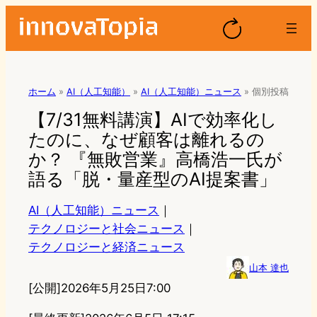
ホーム
»
AI（人工知能）
»
AI（人工知能）ニュース
»
個別投稿
【7/31無料講演】AIで効率化し
たのに、なぜ顧客は離れるの
か？ 『無敗営業』高橋浩一氏が
語る「脱・量産型のAI提案書」
AI（人工知能）ニュース
｜
テクノロジーと社会ニュース
｜
テクノロジーと経済ニュース
山本 達也
[公開]
2026年5月25日7:00