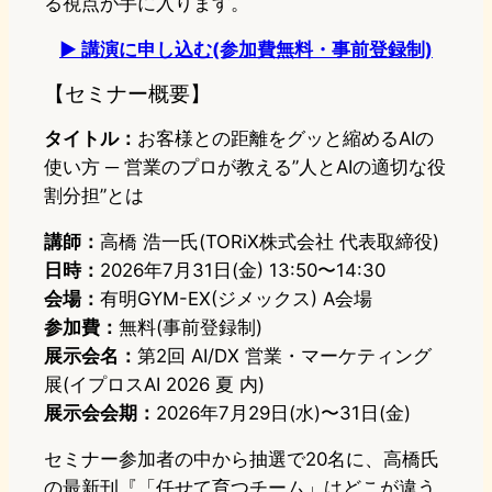
る視点が手に入ります。
▶ 講演に申し込む(参加費無料・事前登録制)
【セミナー概要】
タイトル：
お客様との距離をグッと縮めるAIの
使い方 ─ 営業のプロが教える”人とAIの適切な役
割分担”とは
講師：
高橋 浩一氏(TORiX株式会社 代表取締役)
日時：
2026年7月31日(金) 13:50〜14:30
会場：
有明GYM-EX(ジメックス) A会場
参加費：
無料(事前登録制)
展示会名：
第2回 AI/DX 営業・マーケティング
展(イプロスAI 2026 夏 内)
展示会会期：
2026年7月29日(水)〜31日(金)
セミナー参加者の中から抽選で20名に、高橋氏
の最新刊『「任せて育つチーム」はどこが違う