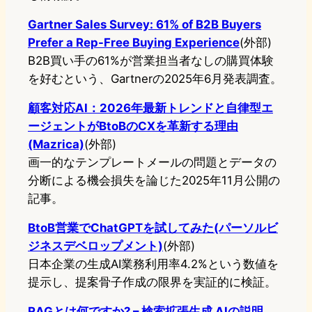
Gartner Sales Survey: 61% of B2B Buyers
Prefer a Rep-Free Buying Experience
(外部)
B2B買い手の61%が営業担当者なしの購買体験
を好むという、Gartnerの2025年6月発表調査。
顧客対応AI：2026年最新トレンドと自律型エ
ージェントがBtoBのCXを革新する理由
(Mazrica)
(外部)
画一的なテンプレートメールの問題とデータの
分断による機会損失を論じた2025年11月公開の
記事。
BtoB営業でChatGPTを試してみた(パーソルビ
ジネスデベロップメント)
(外部)
日本企業の生成AI業務利用率4.2%という数値を
提示し、提案骨子作成の限界を実証的に検証。
RAGとは何ですか? – 検索拡張生成 AIの説明