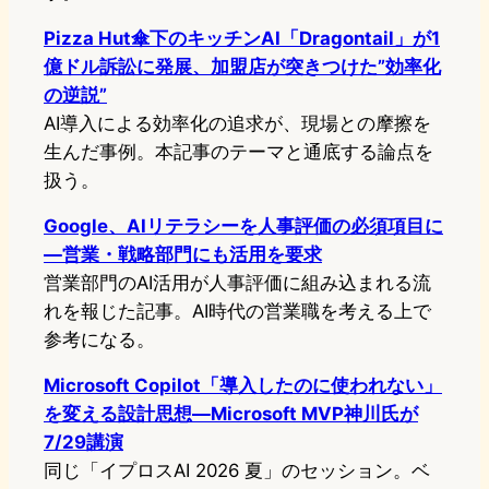
Pizza Hut傘下のキッチンAI「Dragontail」が1
億ドル訴訟に発展、加盟店が突きつけた”効率化
の逆説”
AI導入による効率化の追求が、現場との摩擦を
生んだ事例。本記事のテーマと通底する論点を
扱う。
Google、AIリテラシーを人事評価の必須項目に
―営業・戦略部門にも活用を要求
営業部門のAI活用が人事評価に組み込まれる流
れを報じた記事。AI時代の営業職を考える上で
参考になる。
Microsoft Copilot「導入したのに使われない」
を変える設計思想—Microsoft MVP神川氏が
7/29講演
同じ「イプロスAI 2026 夏」のセッション。ベ