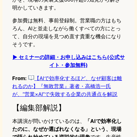
明かしていきます。
参加費は無料、事前登録制。営業職の方はもち
ろん、AIと並走しながら働くすべての方にとっ
て、自分の現場を見つめ直す貴重な機会になり
そうです。
▶ セミナーの詳細・お申し込みはこちら(公式サ
イト・参加無料)
From:
【AIで効率化するほど、なぜ顧客は離
れるのか】『無敗営業』著者・高橋浩一氏
が、”営業×AI”で失敗する企業の共通点を解説
【編集部解説】
本講演が問いかけているのは、
「AIで効率化し
たのに、なぜか選ばれなくなる」という、現場