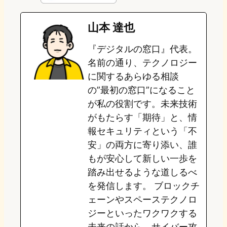
e
t
e
e
e
山本 達也
o
s
b
n
『デジタルの窓口』代表。
d
k
o
a
名前の通り、テクノロジー
o
y
o
に関するあらゆる相談
の”最初の窓口”になること
n
k
が私の役割です。未来技術
がもたらす「期待」と、情
報セキュリティという「不
安」の両方に寄り添い、誰
もが安心して新しい一歩を
踏み出せるような道しるべ
を発信します。 ブロックチ
ェーンやスペーステクノロ
ジーといったワクワクする
未来の話から、サイバー攻