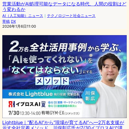
営業活動がAI処理可能なデータになる時代、人間の役割はど
う変わるか
AI（人工知能）ニュース
｜
テクノロジーと社会ニュース
寄稿
DX
2026年1月6日11:00
Lightblue｜“配るAI”から“現場が育てるAI”へ—2万名支援が
示す全社定着メソッド、川俣彰広氏が7/30イプロスAIで講