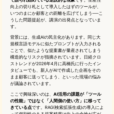
で語られ始めている逆説的な現象
です。生産性
向上の切り札として導入したはずのツールが、
いつのまにか顧客との距離を広げてしまう──こ
うした問題提起が、講演の出発点となっていま
す。
背景には、生成AIの民主化があります。同じ大
規模言語モデルに似たプロンプトが入力される
ことで、似たような提案書が量産されてしまう
構造的なリスクが指摘されています。日経クロ
ストレンドが2026年4月に高橋氏に行ったイン
タビューでも、新人がAIで作成した企画をその
まま顧客に送ってしまう、といった現場の悩み
が議論されています。
ここで興味深いのは、
AI活用の課題が「ツール
の性能」ではなく「人間側の使い方」に移って
きている点
です。RAG(検索拡張生成)の導入によ