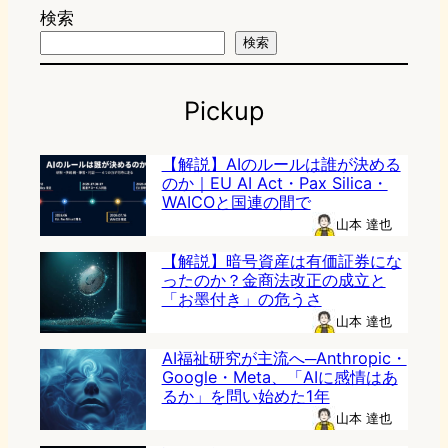
検索
検索
Pickup
【解説】AIのルールは誰が決める
のか｜EU AI Act・Pax Silica・
WAICOと国連の間で
山本 達也
【解説】暗号資産は有価証券にな
ったのか？金商法改正の成立と
「お墨付き」の危うさ
山本 達也
AI福祉研究が主流へ─Anthropic・
Google・Meta、「AIに感情はあ
るか」を問い始めた1年
山本 達也