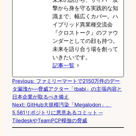
撃から身を守る実践的な知
識まで、幅広くカバー。ハ
イブリッド異業種交流会
『クロストーク』のファウ
ンダーとしての顔も持つ。
未来を語り合う場を創って
いきたいです。
記事一覧
Previous:
ファミリーマートで2150万件のデー
タ漏洩か—脅威アクター「tbabi」の主張内容と
日本企業が取るべき備え
Next:
GitHub大規模汚染「Megalodon」、
5,561リポジトリに悪意あるコミット ─
TiledeskやTeamPCP模倣の脅威