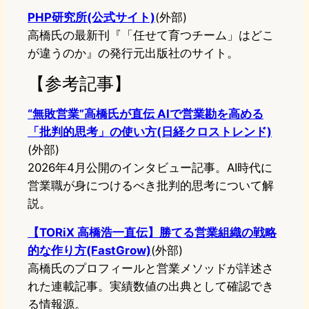
PHP研究所(公式サイト)
(外部)
高橋氏の最新刊『「任せて育つチーム」はどこ
が違うのか』の発行元出版社のサイト。
【参考記事】
“無敗営業”高橋氏が直伝 AIで営業勘を高める
「批判的思考」の使い方(日経クロストレンド)
(外部)
2026年4月公開のインタビュー記事。AI時代に
営業職が身につけるべき批判的思考について解
説。
【TORiX 高橋浩一直伝】勝てる営業組織の戦略
的な作り方(FastGrow)
(外部)
高橋氏のプロフィールと営業メソッドが詳述さ
れた連載記事。実績数値の出典として確認でき
る情報源。