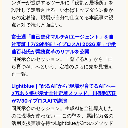
ンダーが提供するツールに「役割と居場所」を
設計して定着させる、いわばトップダウン側か
らの定着論。現場が自分で仕立てる本記事の視
点と対で読むと面白い。
富士通「自己進化マルチAIエージェント」を自
社実証｜7/29開催「イプロスAI 2026 夏」で伊
藤百花氏が業務変革のリアルを公開
同展示会のセッション。「育てるAI」から「自
ら育つAI」へという、定着のさらに先を見据え
た一報。
Lightblue｜“配るAI”から“現場が育てるAI”へ—
2万名支援が示す全社定着メソッド、川俣彰広氏
が7/30イプロスAIで講演
同展示会のセッション。生成AIを全社導入した
のに現場が使わない──この壁を、累計2万名の
活用支援実績を持つLightblueが3つのメソッド