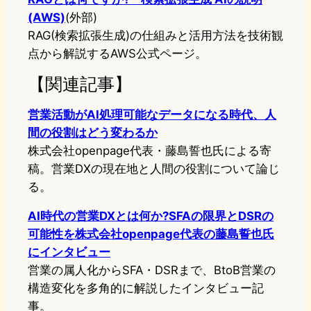
(AWS)
(外部)
RAG(検索拡張生成)の仕組みと活用方法を技術観
点から解説するAWS公式ページ。
【関連記事】
営業活動がAI処理可能なデータになる時代、人
間の役割はどう変わるか
株式会社openpage代表・藤島誓也氏による寄
稿。営業DXの現在地と人間の役割について論じ
る。
AI時代の営業DXとは何か?SFAの限界とDSRの
可能性を株式会社openpage代表の藤島誓也氏
にインタビュー
営業の属人化からSFA・DSRまで、BtoB営業の
構造変化を多角的に解説したインタビュー記
事。