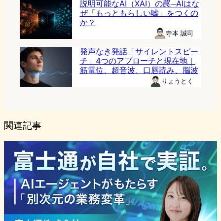
説明可能なAI（XAI）の罠─AIはな
ぜ「もっともらしい嘘」をつくの
か？
寺本 誠司
発声なき発話「サイレントスピー
チ」4つのアプローチと現在地｜
筋電位、超音波、口唇読み、脳波
りょうとく
関連記事