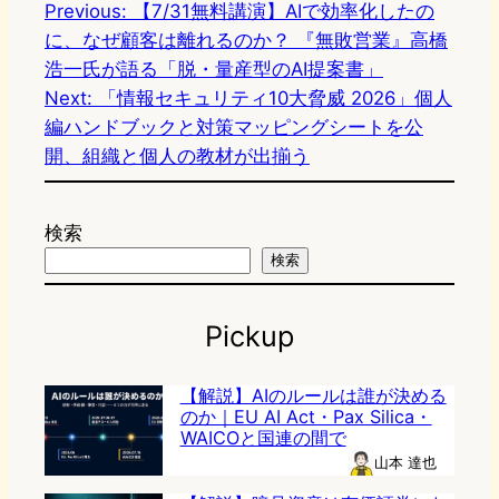
Previous:
【7/31無料講演】AIで効率化したの
に、なぜ顧客は離れるのか？ 『無敗営業』高橋
浩一氏が語る「脱・量産型のAI提案書」
Next:
「情報セキュリティ10大脅威 2026」個人
編ハンドブックと対策マッピングシートを公
開、組織と個人の教材が出揃う
検索
検索
Pickup
【解説】AIのルールは誰が決める
のか｜EU AI Act・Pax Silica・
WAICOと国連の間で
山本 達也