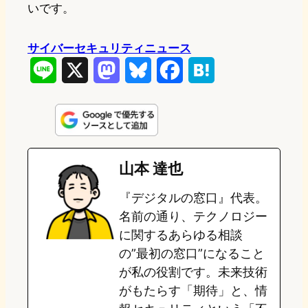
いです。
サイバーセキュリティニュース
L
X
M
B
F
H
i
a
l
a
a
n
s
u
c
t
e
t
e
e
e
山本 達也
o
s
b
n
『デジタルの窓口』代表。
d
k
o
a
名前の通り、テクノロジー
o
y
o
に関するあらゆる相談
の”最初の窓口”になること
n
k
が私の役割です。未来技術
がもたらす「期待」と、情