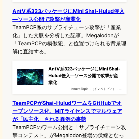
AntV系323パッケージにMini Shai-Hulud侵入
―ソース公開で攻撃が産業化
TeamPCP系のサプライチェーン攻撃が「産業
化」した文脈を分析した記事。Megalodonが
「TeamPCPの模倣犯」と位置づけられる背景理
解に直結する。
AntV系323パッケージにMini Shai-
Hulud侵入―ソース公開で攻撃が産
業化
innovaTopia -（イノベトピア） – …
TeamPCPがShai-HuludワームをGitHubでオ
ープンソース化、MITライセンスでマルウェア
が「民主化」される異例の事態
TeamPCPのワーム公開と「サプライチェーン攻
撃コンテスト」がMegalodon登場の伏線となっ