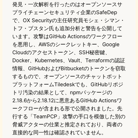
発見・一次解析を行ったのはオープンソースサ
プライチェーンセキュリティ企業のSafeDep
で、OX Securityの主任研究員モシェ・シマン・
トフ・ブスタン氏も追加分析と警告を公開して
います。攻撃はGitHub Actionsのワークフロー
を悪用し、AWSのシークレットキー、Google
Cloudのアクセストークン、SSH秘密鍵、
Docker、Kubernetes、Vault、Terraformの認証
情報、GitHubおよびBitbucketのトークンを窃取
するもので、オープンソースのチャットボット
プラットフォームTiledeskでも、GitHubリポジ
トリ汚染の結果として、npmパッケージの
2.18.6から2.18.12に悪意あるGitHub Actionsワ
ークフローが含まれる形で公開されました。先
行する「TeamPCP」攻撃の手口を模倣した別の
脅威アクターの仕業と推定されており、両者の
直接的な同一性は確認されていません。