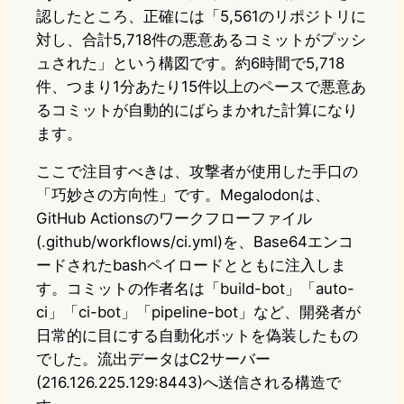
認したところ、正確には「5,561のリポジトリに
対し、合計5,718件の悪意あるコミットがプッシ
ュされた」という構図です。約6時間で5,718
件、つまり1分あたり15件以上のペースで悪意あ
るコミットが自動的にばらまかれた計算になり
ます。
ここで注目すべきは、攻撃者が使用した手口の
「巧妙さの方向性」です。Megalodonは、
GitHub Actionsのワークフローファイル
(.github/workflows/ci.yml)を、Base64エンコ
ードされたbashペイロードとともに注入しま
す。コミットの作者名は「build-bot」「auto-
ci」「ci-bot」「pipeline-bot」など、開発者が
日常的に目にする自動化ボットを偽装したもの
でした。流出データはC2サーバー
(216.126.225.129:8443)へ送信される構造で