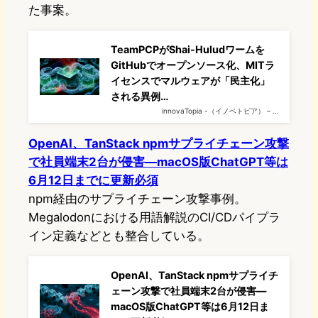
た事案。
TeamPCPがShai-Huludワームを
GitHubでオープンソース化、MITラ
イセンスでマルウェアが「民主化」
される異例…
innovaTopia -（イノベトピア） – …
OpenAI、TanStack npmサプライチェーン攻撃
で社員端末2台が侵害—macOS版ChatGPT等は
6月12日までに更新必須
npm経由のサプライチェーン攻撃事例。
Megalodonにおける用語解説のCI/CDパイプラ
イン定義などとも整合している。
OpenAI、TanStack npmサプライチ
ェーン攻撃で社員端末2台が侵害—
macOS版ChatGPT等は6月12日ま