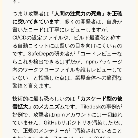
す。
つまり攻撃者は
「人間の注意力の死角」を正確
に突いてきています
。多くの開発者は、自身が
書いたコードは丁寧にレビューしますが、
CI/CDの設定ファイルや、ビルド最適化と称す
る自動コミットには疑いの目を向けにくいもの
です。SafeDepの研究者が「コードレビューな
らこれを検出できるはずだが、npmパッケージ
内のワークフローファイルを誰もレビューして
いない」と指摘した点は、業界全体への痛烈な
警鐘と言えます。
技術的に最も恐ろしいのは
「カスケード型の被
害拡大」のメカニズム
です。Tiledeskの事例が
好例で、攻撃者はnpmアカウントには一切触れ
ていません。GitHubリポジトリを汚染しただけ
で、正規のメンテナーが「汚染されていること