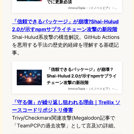
でに更新必須
innovaTopia -（イノベトピア） – …
「信頼できるパッケージ」が崩壊?Shai-Hulud
2.0が示すnpmサプライチェーン攻撃の新段階
Shai-Hulud系攻撃の構造解説。GitHub Actions
を悪用する手法の歴史的経緯を理解する基礎記
事。
「信頼できるパッケージ」が崩壊？
Shai-Hulud 2.0が示すnpmサプライ
チェーン攻撃の新段階
innovaTopia -（イノベトピア） – …
「守る側」が繰り返し狙われる理由｜Trellix ソ
ースコードリポジトリ侵害
Trivy/Checkmarx関連攻撃(Megalodon記事で
「TeamPCPの過去攻撃」として言及)の詳細。