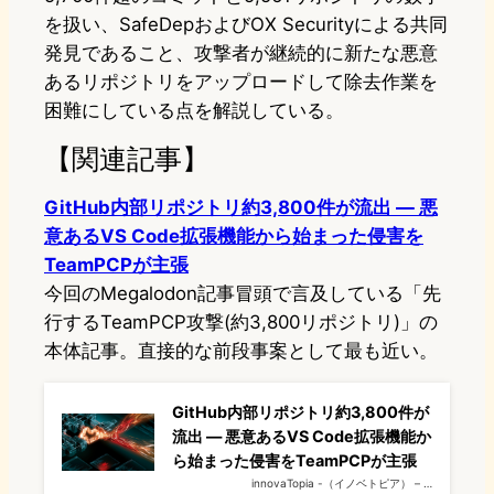
を扱い、SafeDepおよびOX Securityによる共同
発見であること、攻撃者が継続的に新たな悪意
あるリポジトリをアップロードして除去作業を
困難にしている点を解説している。
【関連記事】
GitHub内部リポジトリ約3,800件が流出 — 悪
意あるVS Code拡張機能から始まった侵害を
TeamPCPが主張
今回のMegalodon記事冒頭で言及している「先
行するTeamPCP攻撃(約3,800リポジトリ)」の
本体記事。直接的な前段事案として最も近い。
GitHub内部リポジトリ約3,800件が
流出 — 悪意あるVS Code拡張機能か
ら始まった侵害をTeamPCPが主張
innovaTopia -（イノベトピア） – …