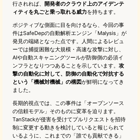
行されれば、
開発者のクラウド上のアイデンテ
ィティを丸ごと乗っ取れる威力
を持ちます。
ポジティブな側面に目を向けるなら、今回の事
件はSafeDepの自動解析エンジン「Malysis」が
発見の端緒となった点です。人間によるレビュ
ーでは捕捉困難な大規模・高速な攻撃に対し、
AIや自動スキャニングツールが防御側の必須イ
ンフラとなりつつあることを示しています。
攻
撃の自動化に対して、防御の自動化で対抗する
という「機械対機械」の構図
が鮮明になってき
ました。
長期的視点では、この事件は「オープンソース
の信頼モデル」そのものに変革を迫ります。
TanStackが侵害を受けてプルリクエストを招待
制に変更する動きを検討していると報じられて
いるように、これまでの「誰でも貢献できる」