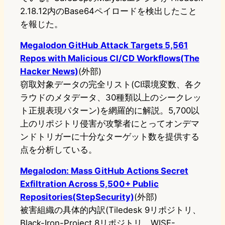
2.18.12内のBase64ペイロードを検出したこと
を報じた。
Megalodon GitHub Attack Targets 5,561
Repos with Malicious CI/CD Workflows(The
Hacker News)
(外部)
窃取対象データの完全リスト(CI環境変数、各ク
ラウドのメタデータ、30種類以上のシークレッ
ト正規表現パターン)を網羅的に解説。5,700以
上のリポジトリ侵害が攻撃者にとってオンデマ
ンドトリガーに十分なターゲット数を提供する
点を分析している。
Megalodon: Mass GitHub Actions Secret
Exfiltration Across 5,500+ Public
Repositories(StepSecurity)
(外部)
被害組織の具体的内訳(Tiledesk 9リポジトリ、
Black-Iron-Project 8リポジトリ、WISE-