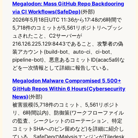
Megalodon: Mass GitHub Repo Backdooring
via CI Workflows(SafeDep)
(外部)
2026年5月18日UTC 11:36から17:48の6時間で
5,718件のコミットが5,561リポジトリへプッシ
ュされたこと、C2サーバーが
216.126.225.129:8443であること、攻撃者の偽
装アカウント(build-bot、auto-ci、ci-bot、
pipeline-bot)、悪意あるコミットID(acac5a9)な
どを一次情報として詳細に報告している。
Megalodon Malware Compromised 5,500+
GitHub Repos Within 6 Hours(Cybersecurity
News)
(外部)
被害規模(5,718件のコミット、5,561リポジト
リ、6時間以内)、防御策(ワークフローファイル
の監査、シークレットのローテーション、特定
コミットSHAへのピン留めなど)を詳細に紹介し
ている。SafeDepのMalysisエンジンがTiledesk