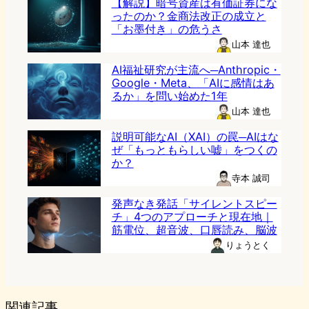
【解説】暗号資産は有価証券にな
ったのか？金商法改正の成立と
「お墨付き」の危うさ
山本 達也
AI福祉研究が主流へ─Anthropic・
Google・Meta、「AIに感情はあ
るか」を問い始めた1年
山本 達也
説明可能なAI（XAI）の罠─AIはな
ぜ「もっともらしい嘘」をつくの
か？
寺本 誠司
発声なき発話「サイレントスピー
チ」4つのアプローチと現在地｜
筋電位、超音波、口唇読み、脳波
りょうとく
関連記事