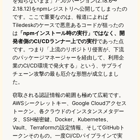
を知らないまま」7つのバージョン(2.18.6〜
2.18.12)をnpmレジストリへ公開してしまったの
です。ここで重要なのは、報道によれば
Tiledeskのケースで悪意あるコードが狙ったの
は
「npmインストール時の実行」ではなく、開
発者側のCI/CDランナー上での実行
であった点
です。つまり「上流のリポジトリ侵害が、下流
のパッケージマネージャーを経由して、利用企
業のCI/CD環境で発火する」という、サプライ
チェーン攻撃の最も厄介な形態が成立しまし
た。
窃取される認証情報の範囲も極めて広範です。
AWSシークレットキー、Google Cloudアクセス
トークン、各クラウドのインスタンスメタデー
タ、SSH秘密鍵、Docker、Kubernetes、
Vault、Terraformの設定情報、そしてGitHubト
ークンそのもの。一度CI/CDパイプラインで実