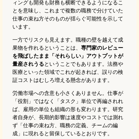
ィングも開発も財務も横断できるようになるこ
とを意味し、これまで複数の職務で分けていた
仕事の束ね方そのものが揺らぐ可能性を示して
います。
一方でリスクも見えます。職種の壁を越えて成
果物を作れるということは、
専門家のレビュー
を飛ばしたまま「それらしい」アウトプットが
量産されうる
ということでもあります。法務や
医療といった領域でこれが起きれば、誤りの検
証コストはむしろ増える懸念があります。
労働市場への含意も小さくありません。仕事が
「役割」ではなく「タスク」単位で再編されれ
ば、雇用の単位も組織の形も変わります。研究
者自身が、長期的影響は速度やコストでは測れ
ず「仕事の束ね方、職務の定義、チームの編
成」に現れると留保しているとおりです。