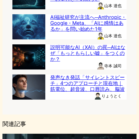
山本 達也
AI福祉研究が主流へ─Anthropic・
Google・Meta、「AIに感情はあ
るか」を問い始めた1年
山本 達也
説明可能なAI（XAI）の罠─AIはな
ぜ「もっともらしい嘘」をつくの
か？
寺本 誠司
発声なき発話「サイレントスピー
チ」4つのアプローチと現在地｜
筋電位、超音波、口唇読み、脳波
りょうとく
関連記事