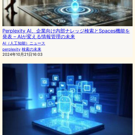
Perplexity AI、企業向け内部ナレッジ検索とSpaces機能を
発表 – AIが変える情報管理の未来
AI（人工知能）ニュース
perplexity
検索の未来
2024年10月21日16:03