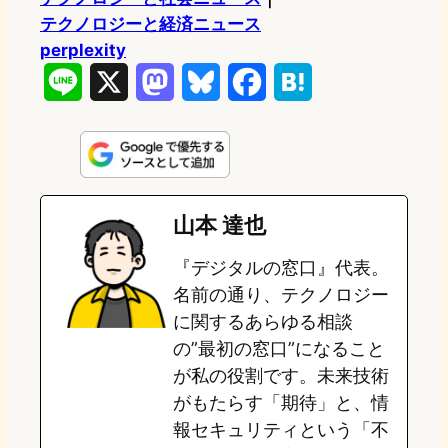
テクノロジーと経済ニュース
perplexity
L
X
M
B
F
H
i
a
l
a
a
n
s
u
c
t
e
t
e
e
e
山本 達也
o
s
b
n
『デジタルの窓口』代表。
d
k
o
a
名前の通り、テクノロジー
o
y
o
に関するあらゆる相談
の”最初の窓口”になること
n
k
が私の役割です。未来技術
がもたらす「期待」と、情
報セキュリティという「不