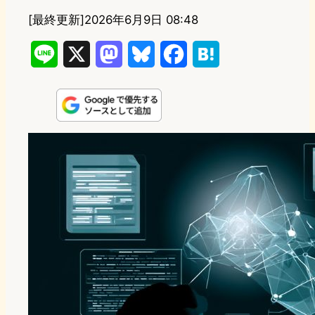
[最終更新]
2026年6月9日 08:48
L
X
M
B
F
H
i
a
l
a
a
n
s
u
c
t
e
t
e
e
e
o
s
b
n
d
k
o
a
o
y
o
n
k