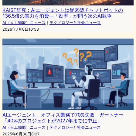
KAIST研究：AIエージェントは従来型チャットボットの
136.5倍の電力を消費—「効率」が問う次のAI競争
AI（人工知能）ニュース
｜
テクノロジーと社会ニュース
2026年7月6日10:53
AIエージェント、オフィス業務で70%失敗 ガートナー
「40%のプロジェクトが2027年までに中止」
AI（人工知能）ニュース
｜
テクノロジーと社会ニュース
2025年6月30日8:27