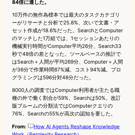
84倍に達した。
10万件の無作為標本では最大のタスクカテゴリ
ーがリサーチと分析で25.8%、次いで文書・ア
セット作成が18.6%だった。SearchとComputer
のマッチした1万組では、1セッションあたりの
機械実行時間がComputer平均26分、Search33
秒で48倍の差となった。ツールベースの推計で
はSearch＋人間が平均269分、Computer＋人間
が36分で作業時間87%減、コスト94%減。プロ
グラミングは596分対48分だった。
8000人の調査ではComputer利用者が主たる職
種の外で働く割合が59%、Searchは50%。改訂
版ブルームの分類法ではComputerクエリの
76%、Searchの55%が高次の認知を要した。
From:
How AI Agents Reshape Knowledge
Work（Perplexity Research）