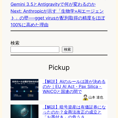
Gemini 3.5とAntigravityで何が変わるのか
Next:
Anthropicが示す「生物学×AIエージェン
ト」の壁──gget virusが配列取得の精度をほぼ
100%に高めた理由
検索
検索
Pickup
【解説】AIのルールは誰が決める
のか｜EU AI Act・Pax Silica・
WAICOと国連の間で
山本 達也
【解説】暗号資産は有価証券にな
ったのか？金商法改正の成立と
「お墨付き」の危うさ