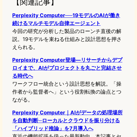
【関連記事】
Perplexity Computer──19モデルのAIが働き
続けるマルチモデル自律エージェント
今回の研究が分析した製品のローンチ直後の解
説。19モデルを束ねる仕組みと設計思想を押さ
えられる。
Perplexity Computer登場—リサーチからデプ
ロイまで、AIがプロジェクトを丸ごと完結させ
る時代へ
ワークフロー統合という設計思想を解説。「操
作者から監督者へ」という役割転換の論点とつ
ながる。
Perplexity Computer｜AIがデータの処理場所
を自動判断─ローカルとクラウドを振り分ける
「ハイブリッド推論」を7月導入へ
直近の機能拡張を扱った最新動向。本記事とセ