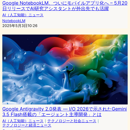
Google NotebookLM、ついにモバイルアプリ化へ – 5月20
日リリースでAI研究アシスタントが外出先でも活躍
AI（人工知能）ニュース
NotebookLM
2025年5月3日10:26
Google Antigravity 2.0発表 — I/O 2026で示されたGemini
3.5 Flash搭載の「エージェント主導開発」とは
AI（人工知能）ニュース
｜
テクノロジーと社会ニュース
｜
テクノロジーと経済ニュース