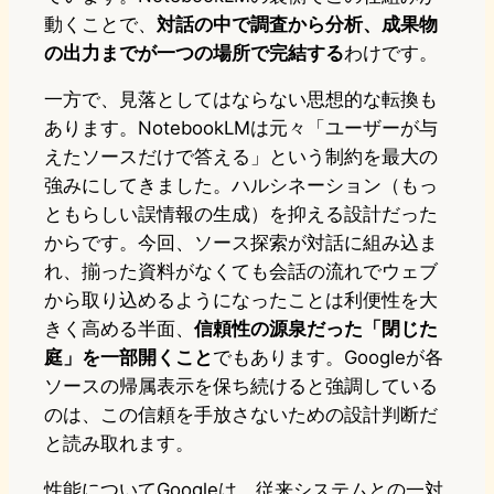
動くことで、
対話の中で調査から分析、成果物
の出力までが一つの場所で完結する
わけです。
一方で、見落としてはならない思想的な転換も
あります。NotebookLMは元々「ユーザーが与
えたソースだけで答える」という制約を最大の
強みにしてきました。ハルシネーション（もっ
ともらしい誤情報の生成）を抑える設計だった
からです。今回、ソース探索が対話に組み込ま
れ、揃った資料がなくても会話の流れでウェブ
から取り込めるようになったことは利便性を大
きく高める半面、
信頼性の源泉だった「閉じた
庭」を一部開くこと
でもあります。Googleが各
ソースの帰属表示を保ち続けると強調している
のは、この信頼を手放さないための設計判断だ
と読み取れます。
性能についてGoogleは、従来システムとの一対