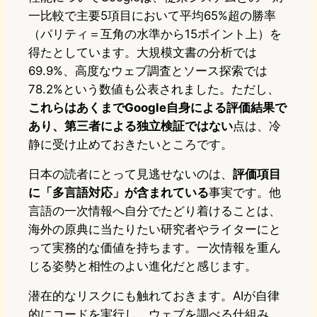
一比較で主要5項目において平均65%超の勝率
（パリティ＝互角の水準から15ポイント上）を
得たとしています。大規模文書の分析では
69.9%、高度なウェブ調査とソース探索では
78.2%という数値も公表されました。ただし、
これらはあくまでGoogle自身による評価結果で
あり、第三者による独立検証ではない
点は、冷
静に受け止めておきたいところです。
日本の読者にとって見逃せないのは、
評価項目
に「多言語対応」が含まれている
事実です。他
言語の一次情報へ自分でたどり着けることは、
海外の原典に当たりたい研究者やライターにと
って実務的な価値を持ちます。一次情報を重ん
じる姿勢と相性のよい進化だと感じます。
潜在的なリスクにも触れておきます。AIが自律
的にコードを実行し、ウェブを調べる仕組み