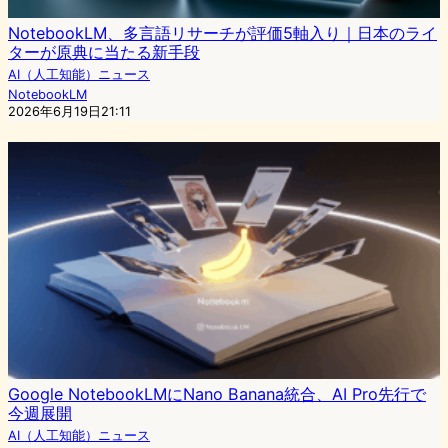
NotebookLM、多言語リサーチが評価5軸入り｜日本のライ
ターが原典に当たる新手段
AI（人工知能）ニュース
NotebookLM
2026年6月19日21:11
Google NotebookLMにNano Banana統合、AI Pro先行で
今週展開
AI（人工知能）ニュース