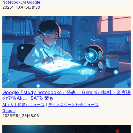
NotebookLM
Google
2025年10月15日8:30
Google「study notebooks」発表 ─ Geminiが無料・全言語
の学習AIに、SAT対策も
AI（人工知能）ニュース
｜
テクノロジーと社会ニュース
Google
2026年6月28日8:05