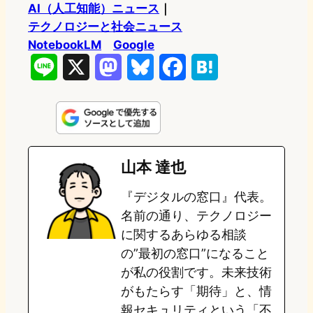
AI（人工知能）ニュース
｜
テクノロジーと社会ニュース
NotebookLM
Google
L
X
M
B
F
H
i
a
l
a
a
n
s
u
c
t
e
t
e
e
e
山本 達也
o
s
b
n
『デジタルの窓口』代表。
d
k
o
a
名前の通り、テクノロジー
o
y
o
に関するあらゆる相談
の”最初の窓口”になること
n
k
が私の役割です。未来技術
がもたらす「期待」と、情
報セキュリティという「不