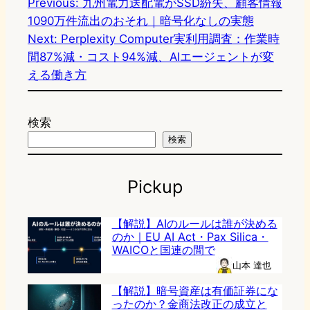
Previous:
九州電力送配電がSSD紛失、顧客情報
1090万件流出のおそれ｜暗号化なしの実態
Next:
Perplexity Computer実利用調査：作業時
間87%減・コスト94%減、AIエージェントが変
える働き方
検索
検索
Pickup
【解説】AIのルールは誰が決める
のか｜EU AI Act・Pax Silica・
WAICOと国連の間で
山本 達也
【解説】暗号資産は有価証券にな
ったのか？金商法改正の成立と