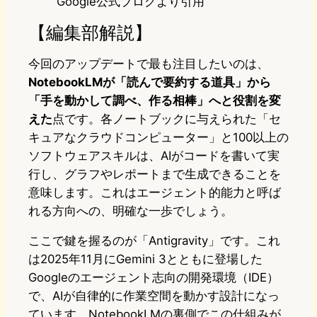
Google公式ブログより引用
【編集部解説】
今回のアップデートで最も注目したいのは、
NotebookLMが「読んで要約する道具」から
「手を動かして調べ、作る相棒」へと役割を変
えた
点です。各ノートブックに与えられた「セ
キュアなクラウドコンピューター」と100以上の
ソフトウェアスキルは、AIがコードを書いて実
行し、グラフやレポートまで生成できることを
意味します。これはエージェント的能力と呼ば
れる方向への、明確な一歩でしょう。
ここで鍵を握るのが「Antigravity」です。これ
は2025年11月にGemini 3とともに登場した
Googleのエージェント志向の開発環境（IDE）
で、AIが自律的に作業空間を動かす設計になっ
ています。NotebookLMの裏側でこの仕組みが