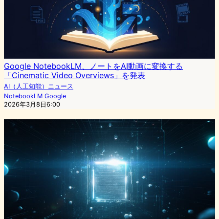
Google NotebookLM、ノートをAI動画に変換する
「Cinematic Video Overviews」を発表
AI（人工知能）ニュース
NotebookLM
Google
2026年3月8日6:00