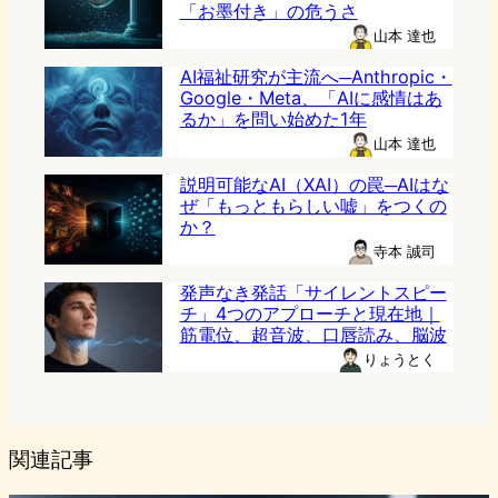
「お墨付き」の危うさ
山本 達也
AI福祉研究が主流へ─Anthropic・
Google・Meta、「AIに感情はあ
るか」を問い始めた1年
山本 達也
説明可能なAI（XAI）の罠─AIはな
ぜ「もっともらしい嘘」をつくの
か？
寺本 誠司
発声なき発話「サイレントスピー
チ」4つのアプローチと現在地｜
筋電位、超音波、口唇読み、脳波
りょうとく
関連記事