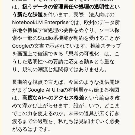
は、
扱うデータの管理責任や処理の透明性とい
う新たな課題
を伴います。実際、法人向けの
NotebookLM Enterpriseでは、欧州のデータ所
在地や機械学習処理の要件をめぐり、ソース探
索や一部のStudio系機能が制約を受けることが
Googleの文書で示されています。推論ステップ
を画面上で確認できる「思考の可視化」は、こ
うした透明性への要請に応える動きとも重な
り、規制の潮流と無関係ではありません。
長期的な視点で言えば、今回のような提供開始
がまずGoogle AI Ultraの有料層から始まる構図
は、
高度なAIへのアクセス格差
という論点を改
めて浮かび上がらせます。誰が、いつ、どこま
でこの力を使えるのか。未来の道具が広く行き
渡るまでの過程を、私たちは見届けていく必要
があるはずです。