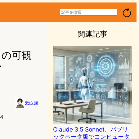
検
索
関連記事
トの可観
・
乗杉 海
34
Claude 3.5 Sonnet、パブリ
ックベータ版でコンピュータ