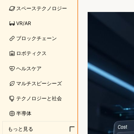
i
a
スペーステクノロジー
n
s
VR/AR
e
t
ブロックチェーン
o
d
ロボティクス
o
ヘルスケア
n
マルチスピーシーズ
テクノロジーと社会
半導体
もっと見る