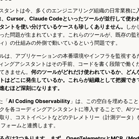
シスタントは今、多くのエンジニアリング組織の日常業務に
pilot、Cursor、Claude Codeといったツールが並行して
タントを使い分けているケースも珍しくありません。
しか
った問題が生まれています。これらのツールが、既存の監
ィ）の仕組みの外側で動いているという問題です。
ルは、アプリケーションの本番環境やインフラを監視する
ディングアシスタントはその手前、コードを書く段階で働く
てきません。
何のツールがどれだけ使われているか、どん
トはどこに発生しているか。これらが組織として把握でき
進むほど深刻になります。
した「
AI Coding Observability
」は、この空白を埋めること
クを各コーディングアシスタントに導入することで、AIツ
取り、コストイベントなどのテレメトリー（計測データ）を
ットフォームと連携します。
は2つあります。まず、OpenTelemetryとMCP（Model 