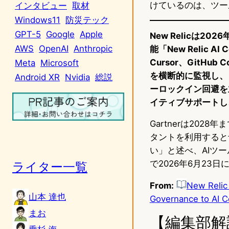
けているのは、ツー
インタビュー
取材
Windows11
防災テック
GPT-5
Google
Apple
New Relicは
AWS
OpenAI
Anthropic
能「New Relic A
Cursor、GitHu
Meta
Microsoft
を横断的に監視し、
Android XR
Nvidia
総説
ーロックイン回避を主
イティブサポートし
Gartnerは20
タントを利用すると予
い」と述べ、AIツ
で2026年6月23
ライター一覧
From:
New Relic 
山本 達也
Governance to AI C
まお
【編集部解