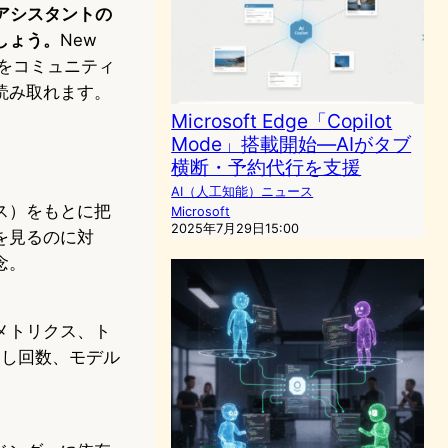
グアシスタントの
しょう。
New
チをコミュニティ
読み取れます。
Microsoft Edge「Copilot
Mode」搭載開始—AIがタブ
横断・予約代行を支援
AI（人工知能）ニュース
ス）をもとに把
Microsoft
2025年7月29日15:00
を見るのに対
念。
メトリクス、ト
出し回数、モデル