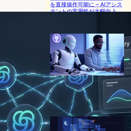
を直接操作可能に – AIアシス
タントの実用性が大幅向上
AI（人工知能）ニュース
2024年10月23日7:22
GitHub Copilotに新機能「コ
ーディングエージェント」が
登場
AI（人工知能）ニュース
2025年5月20日13:30