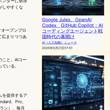
ベンダーに依存
がしやすくな
Google Jules、OpenAI
Codex、GitHub Copilot：AI
なぐオープンプロ
コーディングエージェント戦
国時代の幕開け
て広まりつつあ
AI（人工知能）ニュース
2025年5月21日17:51
こと。AIコー
っている。
ムを提供するア
ndard、Pro、
3プラン）、毎月