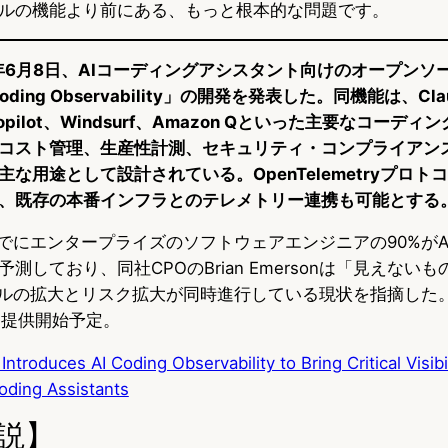
ルの機能より前にある、もっと根本的な問題です。
2026年6月8日、AIコーディングアシスタント向けのオープン
I Coding Observability」の開発を発表した。同機能は、Cla
b Copilot、Windsurf、Amazon Qといった主要なコー
コスト管理、生産性計測、セキュリティ・コンプライアン
な用途として設計されている。OpenTelemetryプロト
、既存の本番インフラとのテレメトリー連携も可能とする
28年までにエンタープライズのソフトウェアエンジニアの90%が
測しており、同社CPOのBrian Emersonは「見えない
ールの拡大とリスク拡大が同時進行している現状を指摘した
日に提供開始予定。
Introduces AI Coding Observability to Bring Critical Visibi
oding Assistants
説】