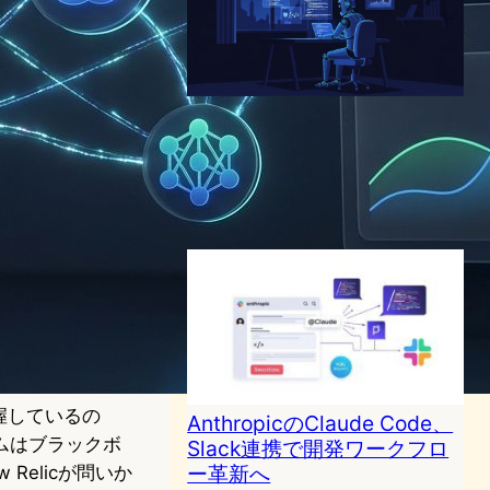
Claude Code、ルーティン機
能を公開—眠っている間にAI
が開発を進める時代へ
AI（人工知能）ニュース
2026年4月16日9:49
握しているの
AnthropicのClaude Code、
ムはブラックボ
Slack連携で開発ワークフロ
ー革新へ
Relicが問いか