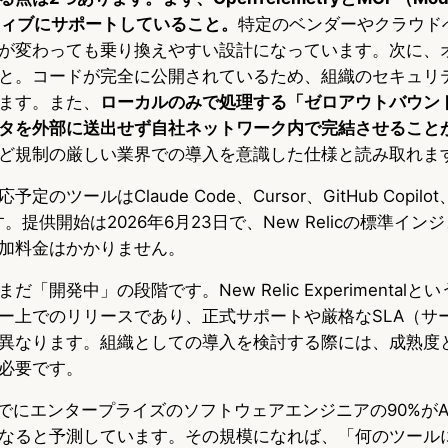
ネイティブにサポートしていること。
特定のベンダーやクラウド
が変わっても乗り換えやすい設計になっています。次に、
と。コードが完全に公開されているため、組織のセキュリ
ます。また、
ローカルのみで処理する「ゼロアウトバウン
タを外部に送出せず自社ネットワーク内で完結させること
ど規制の厳しい業界での導入を意識した仕様と読み取れま
ツールはClaude Code、Cursor、GitHub Copilot、
です。提供開始は2026年6月23日で、New Relicの標準イ
加料金はかかりません。
「開発中」の段階です。New Relic Experimental
ー上でのリリースであり、正式サポートや厳格なSLA（サ
異なります。組織としての導入を検討する際には、成熟度
必要です。
28年までにエンタープライズのソフトウェアエンジニアの90%が
なると予測しています。その規模になれば、「何のツール