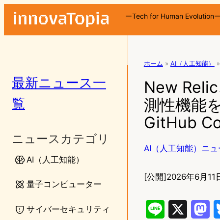
ーTech for Human Evolution
ホーム
»
AI（人工知能）
»
最新ニュース一
New R
覧
測性機能を発
GitHub 
ニュースカテゴリ
AI（人工知能）ニュ
AI（人工知能）
[公開]
2026年6月11日
量子コンピューター
サイバーセキュリティ
L
X
M