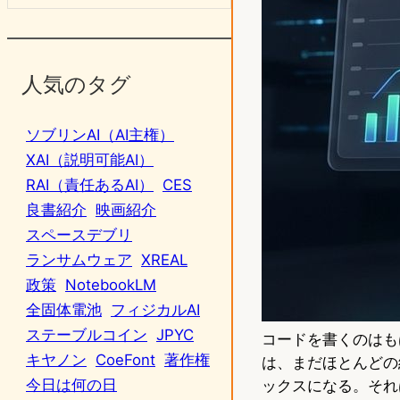
人気のタグ
ソブリンAI（AI主権）
XAI（説明可能AI）
RAI（責任あるAI）
CES
良書紹介
映画紹介
スペースデブリ
ランサムウェア
XREAL
政策
NotebookLM
全固体電池
フィジカルAI
ステーブルコイン
JPYC
コードを書くのはも
キヤノン
CoeFont
著作権
は、まだほとんどの
今日は何の日
ックスになる。それは