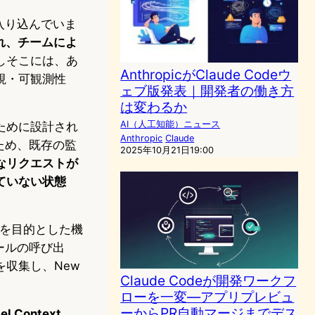
入り込んでいま
使われ、チームによ
しそこには、あ
AnthropicがClaude Codeウ
視・可観測性
ェブ版発表｜開発者の働き方
は変わるか
AI（人工知能）ニュース
ために設計され
Anthropic
Claude
ため、既存の監
2025年10月21日19:00
なリクエストが
ていない状態
を目的とした機
ールの呼び出
収集し、New
Claude Codeが開発ワークフ
ローを一変—アプリプレビュ
ーからPR自動マージまでデス
Context