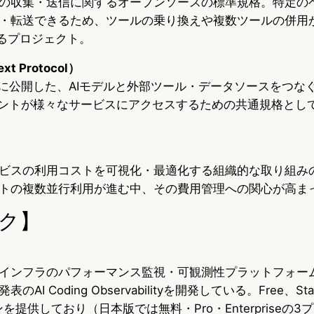
の収集・送信に関するオープンソースの標準規格。特定の
・転送できるため、ツールの乗り換えや複数ツールの併用
するプロジェクト。
xt Protocol）
2024年に公開した、AIモデルと外部ツール・データソースをつ
ェントが様々なサービスにアクセスするための共通規格とし
ビスの利用コストを可視化・最適化する組織的な取り組みの
トの複数並行利用が進む中、その費用管理への関心が高ま
ク】
インフラのパフォーマンス監視・可観測性プラットフォー
I Coding Observabilityを開発している。Free、Sta
4プランを提供しており（日本版では無料・Pro・Enterpriseの