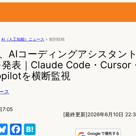
ー
AI（人工知能）ニュース
»
個別投稿
elic、AIコーディングアシスタン
表｜Claude Code・Cursor
Copilotを横断監視
ース
7:05
[最終更新]
2026年6月10日 22:
B
F
H