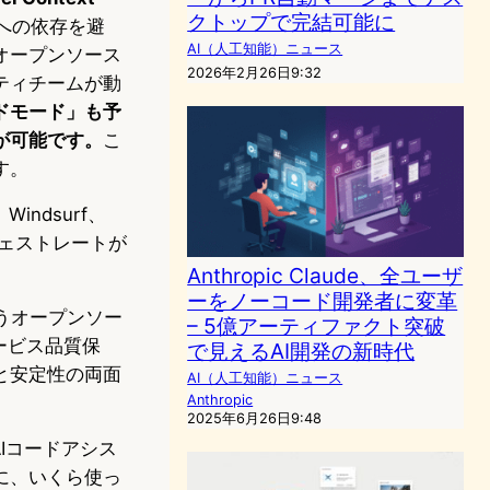
クトップで完結可能に
への依存を避
AI（人工知能）ニュース
オープンソース
2026年2月26日9:32
ティチームが動
ドモード」も予
が可能です。
こ
す。
Windsurf、
ンジェストレートが
Anthropic Claude、全ユーザ
ーをノーコード開発者に変革
というオープンソー
– 5億アーティファクト突破
ービス品質保
で見えるAI開発の新時代
と安定性の両面
AI（人工知能）ニュース
Anthropic
2025年6月26日9:48
AIコードアシス
に、いくら使っ