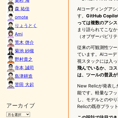
乗杉 海
森 祐佳
AIコーディングア
す。
GitHub Co
omote
っては複数のアシス
りょうとく
まり語られてこなか
Ami
（オブザーバビリテ
荒木 啓介
従来の可観測性ツー
菊池 紗槻
ています。AIコー
野村貴之
視スタックには入っ
寺本 誠司
飛んでいるか、コス
は、ツールの普及が
島津耕造
苦田 大起
New Relicが発表
能です。軽量なフッ
し、モデルとのやり
アーカイブ
Relicの既存プラ
この設計で注目できる点