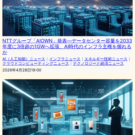
NTTグループ「AIOWN」発表―データセンター容量を2033
年度に3倍超の1GWへ拡張、AI時代のインフラ主権を握れる
か
AI（人工知能）ニュース
｜
インフラニュース
｜
エネルギー技術ニュース
｜
クラウドコンピューティングニュース
｜
テクノロジーと経済ニュース
2026年4月28日19:00