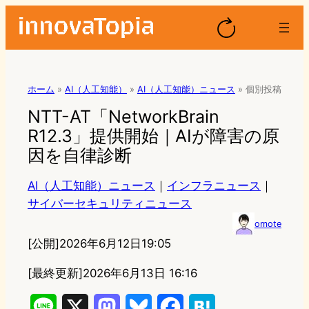
ホーム
»
AI（人工知能）
»
AI（人工知能）ニュース
»
個別投稿
NTT-AT「NetworkBrain
R12.3」提供開始｜AIが障害の原
因を自律診断
AI（人工知能）ニュース
｜
インフラニュース
｜
サイバーセキュリティニュース
omote
[公開]
2026年6月12日19:05
[最終更新]
2026年6月13日 16:16
L
X
M
B
F
H