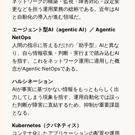
ネットワークの構築・監視・障害対応・設定変
更などを担う運用業務の総称である。近年はAI
と自動化の導入が進む領域だ。
エージェント型AI（agentic AI）／ Agentic
NetOps
人間の指示に答えるだけの「助手型」AIと異な
り、自ら情報収集・判断・実行まで踏み込むAI
を指す。これをネットワーク運用に適用した概
念がAgentic NetOpsである。
ハルシネーション
AIが事実に基づかない情報をもっともらしく出
力してしまう現象を指す。運用自動化では誤っ
た判断が障害に直結するため、抑制が重要課題
となる。
Kubernetes（クバネティス）
コンテナ化したアプリケーションの配置や運用