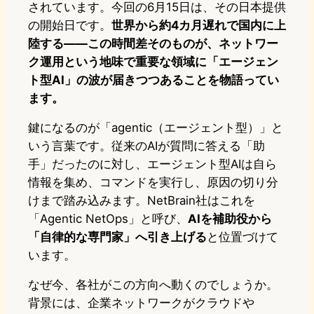
されています。今回の6月15日は、その日本提供
の開始日です。
世界から約4カ月遅れで国内に上
陸する——この時間差そのものが、ネットワー
ク運用という地味で重要な領域に「エージェン
ト型AI」の波が届きつつあることを物語ってい
ます。
鍵になるのが「agentic（エージェント型）」と
いう言葉です。従来のAIが質問に答える「助
手」だったのに対し、エージェント型AIは自ら
情報を集め、コマンドを実行し、原因の切り分
けまで踏み込みます。NetBrain社はこれを
「Agentic NetOps」と呼び、
AIを補助役から
「自律的な専門家」へ引き上げる
と位置づけて
います。
なぜ今、各社がこの方向へ動くのでしょうか。
背景には、企業ネットワークがクラウドや