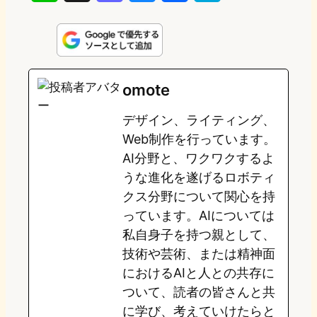
i
a
l
a
a
n
s
u
c
t
e
t
e
e
e
omote
o
s
b
n
デザイン、ライティング、
d
k
o
a
Web制作を行っています。
o
y
o
AI分野と、ワクワクするよ
うな進化を遂げるロボティ
n
k
クス分野について関心を持
っています。AIについては
私自身子を持つ親として、
技術や芸術、または精神面
におけるAIと人との共存に
ついて、読者の皆さんと共
に学び、考えていけたらと