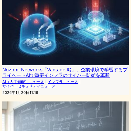
Nozomi Networks「Vantage IQ」、企業環境で学習するプ
ライベートAIで重要インフラのサイバー防衛を革新
AI（人工知能）ニュース
｜
インフラニュース
｜
サイバーセキュリティニュース
2026年1月20日11:19