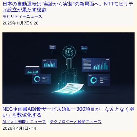
日本の自動運転は”実証から実装”の新局面へ。NTTモビリテ
ィ設立が果たす役割
モビリティーニュース
2025年11月7日9:28
NEC企画書AI診断サービス始動—300項目が「なんとなく弱
い」を数値化する
AI（人工知能）ニュース
｜
テクノロジーと経済ニュース
2026年4月1日7:14