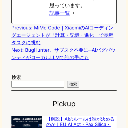
思っています。
記事一覧
Previous:
MiMo Code｜XiaomiのAIコーディン
グエージェントが「計算・記憶・進化」で長程
タスクに挑む
Next:
BugHunter、サブスク不要に─AIバグバウ
ンティがローカルLLMで誰の手にも
検索
検索
Pickup
【解説】AIのルールは誰が決める
のか｜EU AI Act・Pax Silica・