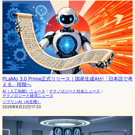
PLaMo 3.0 Prime正式リリース｜国産生成AIが「日本語で考
える」段階へ
AI（人工知能）ニュース
｜
テクノロジーと社会ニュース
｜
テクノロジーと経済ニュース
ソブリンAI（AI主権）
2026年6月22日17:20