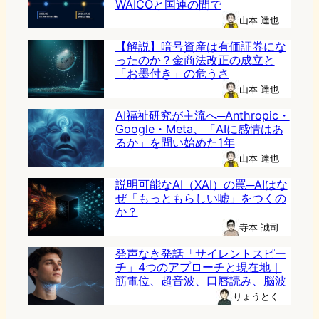
WAICOと国連の間で
山本 達也
【解説】暗号資産は有価証券にな
ったのか？金商法改正の成立と
「お墨付き」の危うさ
山本 達也
AI福祉研究が主流へ─Anthropic・
Google・Meta、「AIに感情はあ
るか」を問い始めた1年
山本 達也
説明可能なAI（XAI）の罠─AIはな
ぜ「もっともらしい嘘」をつくの
か？
寺本 誠司
発声なき発話「サイレントスピー
チ」4つのアプローチと現在地｜
筋電位、超音波、口唇読み、脳波
りょうとく