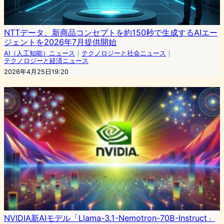
NTTデータ、新商品コンセプトを約150秒で生成するAIエー
ジェントを2026年7月提供開始
AI（人工知能）ニュース
｜
テクノロジーと社会ニュース
｜
テクノロジーと経済ニュース
2026年4月25日19:20
NVIDIA新AIモデル「Llama-3.1-Nemotron-70B-Instruct」