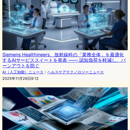
Siemens Healthineers、放射線科の「業務全体」を最適化
するAIサービススイートを発表 —— 認知負荷を軽減し、バ
ーンアウトを防ぐ
AI（人工知能）ニュース
｜
ヘルスケアテクノロジーニュース
2025年11月26日9:12