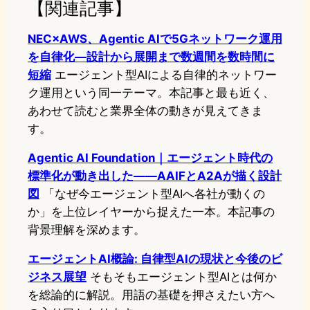
【関連記事】
NEC×AWS、Agentic AIで5Gネットワーク運用
を自律化—設計から展開まで数週間を数時間に
短縮
エージェント型AIによる自律的ネットワー
ク運用という同一テーマ。本記事と最も近く、
あわせて読むと業界全体の動きが見えてきま
す。
Agentic AI Foundation｜エージェント時代の
標準化が動き出した——AAIFとA2Aが描く設計
図
「なぜ今エージェント型AIへ各社が動くの
か」を上位レイヤーから捉えた一本。本記事の
背景理解を深めます。
エージェントAI概論: 自律型AIの現状と今後のビ
ジネス展望
そもそもエージェント型AIとは何か
を総論的に解説。用語の基礎を押さえたい方へ