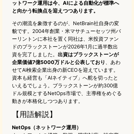
ットワーク運用は今、AIによる自動化が標準へ
と向かう転換点を迎えつつあります。
その潮流を象徴するのが、NetBrain社自身の変
貌です。2004年創業・米マサチューセッツ州バ
ーリントンに本社を置く同社は、米投資ファン
ドのブラックストーンが2026年1月に過半数出
資を完了しました。
出資はブラックストーンが
企業価値7億5000万ドルと公表しており
、あわ
せてAI検索企業出身の新CEOを迎えています。
資本も経営も「AIネイティブ」へ舵を切ったと
いえるでしょう。ブラックストーンが約300億
ドル規模とするNetOps市場で、主導権をめぐる
動きが本格化しつつあります。
【用語解説】
NetOps（ネットワーク運用）