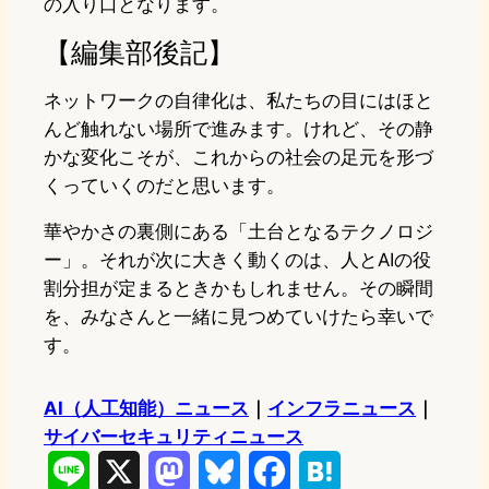
の入り口となります。
【編集部後記】
ネットワークの自律化は、私たちの目にはほと
んど触れない場所で進みます。けれど、その静
かな変化こそが、これからの社会の足元を形づ
くっていくのだと思います。
華やかさの裏側にある「土台となるテクノロジ
ー」。それが次に大きく動くのは、人とAIの役
割分担が定まるときかもしれません。その瞬間
を、みなさんと一緒に見つめていけたら幸いで
す。
AI（人工知能）ニュース
｜
インフラニュース
｜
サイバーセキュリティニュース
L
X
M
B
F
H