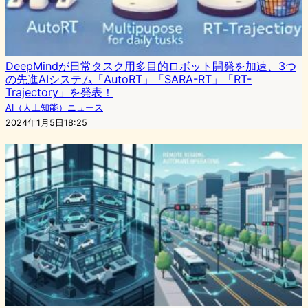
DeepMindが日常タスク用多目的ロボット開発を加速、3つ
の先進AIシステム「AutoRT」「SARA-RT」「RT-
Trajectory」を発表！
AI（人工知能）ニュース
2024年1月5日18:25