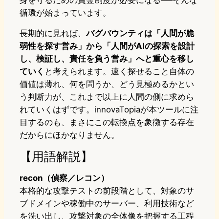
循環が始まっています。
長期的に見れば、
バグバウンティは「人間が脆
弱性を探す営み」から「人間がAIの探索を設計
し、検証し、責任を負う営み」へと重心を移し
ていく
と考えられます。速く探せること自体の
価値は薄れ、何を問うか、どう見極めるかとい
う判断力が、これまで以上に人間の側に求めら
れていくはずです。innovaTopiaが本ツールに注
目するのも、まさにこの転換点を象徴する存在
だからにほかなりません。
【用語解説】
recon（偵察／レコン）
本格的な攻撃テストの前段階として、対象のサ
ブドメインや稼働中のサーバー、利用技術など
を洗い出し、攻撃対象の全体像を把握する工程