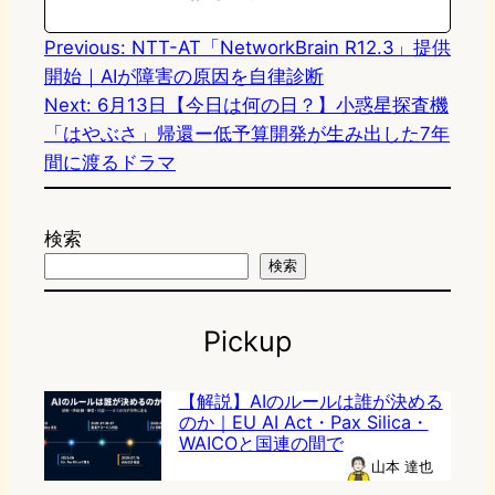
Previous:
NTT-AT「NetworkBrain R12.3」提供
開始｜AIが障害の原因を自律診断
Next:
6月13日【今日は何の日？】小惑星探査機
「はやぶさ」帰還ー低予算開発が生み出した7年
間に渡るドラマ
検索
検索
Pickup
【解説】AIのルールは誰が決める
のか｜EU AI Act・Pax Silica・
WAICOと国連の間で
山本 達也