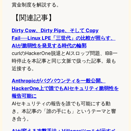
賞金制度を解説する。
【関連記事】
Dirty Cow、Dirty Pipe、そして Copy
Fail──Linux LPE「三世代」の比較が照らす、
AIが脆弱性を発見する時代の輪郭
curlのHackerOne脱退とAIスロップ問題、IBB一
時停止を本記事と同じ文脈で扱った記事。最も
近接する。
Anthropicがバグバウンティを一般公開、
HackerOne上で誰でもAIセキュリティ脆弱性を
報告可能に
AIセキュリティの報告を誰でも可能にする動
き。本記事の「誰の手にも」というテーマと響
き合う。
AIが変える攻撃手法：Villagerツールが示すペ