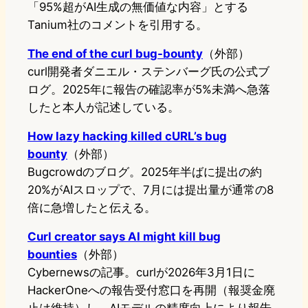
「95%超がAI生成の無価値な内容」とする
Tanium社のコメントを引用する。
The end of the curl bug-bounty
（外部）
curl開発者ダニエル・ステンバーグ氏の公式ブ
ログ。2025年に報告の確認率が5%未満へ急落
したと本人が記述している。
How lazy hacking killed cURL’s bug
bounty
（外部）
Bugcrowdのブログ。2025年半ばに提出の約
20%がAIスロップで、7月には提出量が通常の8
倍に急増したと伝える。
Curl creator says AI might kill bug
bounties
（外部）
Cybernewsの記事。curlが2026年3月1日に
HackerOneへの報告受付窓口を再開（報奨金廃
止は維持）し、AIモデルの精度向上により報告