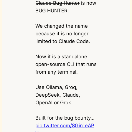
C̶l̶a̶u̶d̶e̶ ̶B̶u̶g̶ ̶H̶u̶n̶t̶e̶r̶ is now
BUG HUNTER.
We changed the name
because it is no longer
limited to Claude Code.
Now it is a standalone
open-source CLI that runs
from any terminal.
Use Ollama, Groq,
DeepSeek, Claude,
OpenAI or Grok.
Built for the bug bounty…
pic.twitter.com/8Gin1eAP