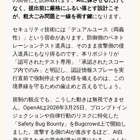
なく、提出前に厳格にふるい落とす設計こそ
が、粗大ごみ問題と一線を画す鍵
になります。
セキュリティ技術には「デュアルユース（両義
性）」という宿命があります。防御側のペネト
レーションテスト道具は、そのまま攻撃側の侵
入道具にもなり得るのです。本リポジトリが
「認可されたテスト専用」「承認されたスコー
プ内でのみ」と明記し、認証情報スプレーを実
行直前で強制停止する仕様を備えるのは、この
境界線を守るための歯止めと言えるでしょう。
規制の観点でも、こうした動きは無視できませ
ん。OpenAIは2026年3月25日、プロンプトイン
ジェクションや自律行動のリスクに特化した
「Safety Bug Bounty」をBugcrowd上で開始し
ました。攻撃する側のAIが進歩するほど、AI自
身を守るための賞金制度が必要になる──そんな