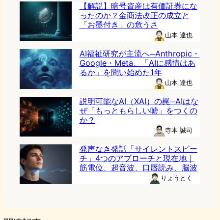
【解説】暗号資産は有価証券にな
ったのか？金商法改正の成立と
「お墨付き」の危うさ
山本 達也
AI福祉研究が主流へ─Anthropic・
Google・Meta、「AIに感情はあ
るか」を問い始めた1年
山本 達也
説明可能なAI（XAI）の罠─AIはな
ぜ「もっともらしい嘘」をつくの
か？
寺本 誠司
発声なき発話「サイレントスピー
チ」4つのアプローチと現在地｜
筋電位、超音波、口唇読み、脳波
りょうとく