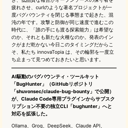
き、低品質な報告がオープンソースの保守者を
疲れさせ、curlのような著名プロジェクトが一
度バグバウンティを閉じる事態まで起きた、混
沌の年です。攻撃と防御が同じ速度で進むこの
時代に、「誰の手にも渡る探索能力」は希望な
のか、それとも新たな火種なのか。発表のイン
クがまだ乾かない今日このタイミングだからこ
そ、私たち innovaTopia は、その輪郭を一度立
ち止まって見つめておきたいと思います。
AI駆動のバグバウンティ・ツールキット
「BugHunter」（GitHubリポジトリ
「shuvonsec/claude-bug-bounty」で公開）
が、Claude Code専用プラグインからサブスク
リプション不要の独立CLI「bughunter」へと
対応を拡張した。
Ollama、Groq、DeepSeek、Claude API、