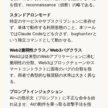
を指す。reconnaissance（偵察）の略である。
スタンドアロンモード
特定のサービスやサブスクリプションに依存せ
ず、単体で動作する利用形態のこと。本ツール
ではClaude Codeなどを介さず、
bughunter
と
いう独立コマンドとして動かせる。
Web2脆弱性クラス／Web3バグクラス
Web2は従来型のWebアプリケーションに潜む
脆弱性の分類、Web3はブロックチェーンやス
マートコントラクトに固有のバグの分類を指
す。両者で典型的な報奨額の水準は大きく異な
る。
プロンプトインジェクション
AIへの指示文（プロンプト）に不正な命令を紛
れ込ませ、AIの動作を乗っ取る攻撃手法を指