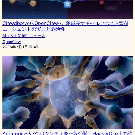
ClawdbotからOpenClawへ─急成長するセルフホスト型AI
エージェントの実力と危険性
AI（人工知能）ニュース
OpenClaw
2026年2月1日19:49
Anthropicがバグバウンティを一般公開、HackerOne上で誰