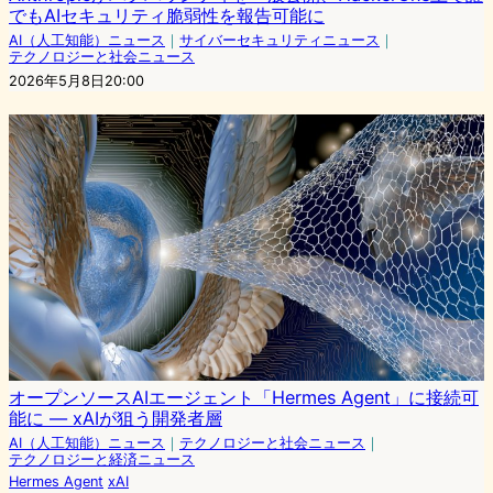
でもAIセキュリティ脆弱性を報告可能に
AI（人工知能）ニュース
｜
サイバーセキュリティニュース
｜
テクノロジーと社会ニュース
2026年5月8日20:00
オープンソースAIエージェント「Hermes Agent」に接続可
能に — xAIが狙う開発者層
AI（人工知能）ニュース
｜
テクノロジーと社会ニュース
｜
テクノロジーと経済ニュース
Hermes Agent
xAI