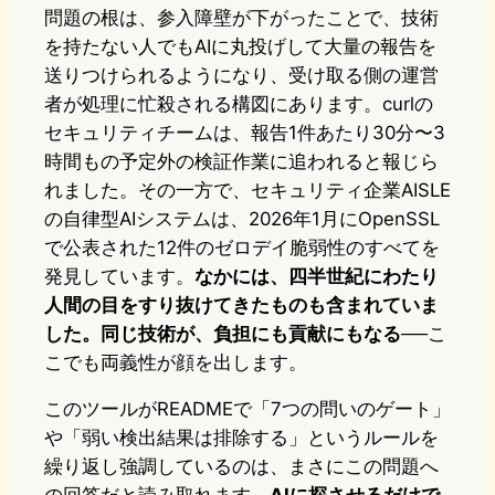
問題の根は、参入障壁が下がったことで、技術
を持たない人でもAIに丸投げして大量の報告を
送りつけられるようになり、受け取る側の運営
者が処理に忙殺される構図にあります。curlの
セキュリティチームは、報告1件あたり30分〜3
時間もの予定外の検証作業に追われると報じら
れました。その一方で、セキュリティ企業AISLE
の自律型AIシステムは、2026年1月にOpenSSL
で公表された12件のゼロデイ脆弱性のすべてを
発見しています。
なかには、四半世紀にわたり
人間の目をすり抜けてきたものも含まれていま
した。同じ技術が、負担にも貢献にもなる
──こ
こでも両義性が顔を出します。
このツールがREADMEで「7つの問いのゲート」
や「弱い検出結果は排除する」というルールを
繰り返し強調しているのは、まさにこの問題へ
の回答だと読み取れます。
AIに探させるだけで