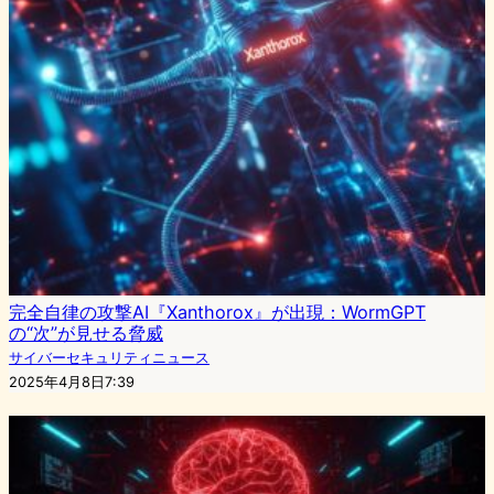
完全自律の攻撃AI『Xanthorox』が出現：WormGPT
の“次”が見せる脅威
サイバーセキュリティニュース
2025年4月8日7:39