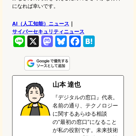
になれば幸いです。
AI（人工知能）ニュース
｜
サイバーセキュリティニュース
L
X
M
B
F
H
i
a
l
a
a
n
s
u
c
t
e
t
e
e
e
山本 達也
o
s
b
n
『デジタルの窓口』代表。
d
k
o
a
名前の通り、テクノロジー
o
y
o
に関するあらゆる相談
の”最初の窓口”になること
n
k
が私の役割です。未来技術