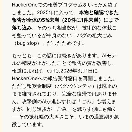
HackerOneでの報奨プログラムをいったん終了
しました。2025年に入って、
本物と確認できた
報告が全体の5%未満（20件に1件未満）にまで
落ち込み
、そのうち相当数が、技術的な体裁こ
そ整っているが中身のない「バグの粗大ごみ
（bug slop）」だったためです。
もっとも、この話には続きがあります。AIモデ
ルの精度が上がったことで報告の質が改善し、
報道によれば、curlは2026年3月1日に
HackerOneへの報告受付窓口を再開しました。
ただし報奨金制度（バグバウンティ）は廃止の
まま維持されており、完全な復帰ではありませ
ん。攻撃側のAIが進歩すれば「ごみ」も増えま
すが、同じ進歩が「ごみ」を減らす側にも働く
──その振れ幅の大きさこそ、いまの過渡期を象
徴しています。