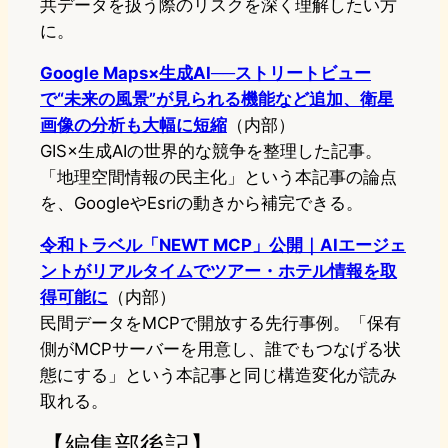
共データを扱う際のリスクを深く理解したい方
に。
Google Maps×生成AI──ストリートビュー
で“未来の風景”が見られる機能など追加、衛星
画像の分析も大幅に短縮
（内部）
GIS×生成AIの世界的な競争を整理した記事。
「地理空間情報の民主化」という本記事の論点
を、GoogleやEsriの動きから補完できる。
令和トラベル「NEWT MCP」公開｜AIエージェ
ントがリアルタイムでツアー・ホテル情報を取
得可能に
（内部）
民間データをMCPで開放する先行事例。「保有
側がMCPサーバーを用意し、誰でもつなげる状
態にする」という本記事と同じ構造変化が読み
取れる。
【編集部後記】