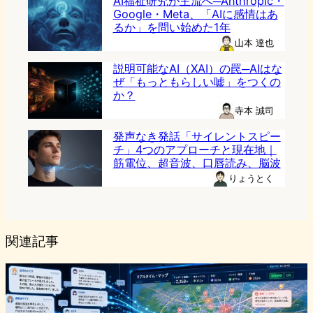
AI福祉研究が主流へ─Anthropic・
Google・Meta、「AIに感情はあ
るか」を問い始めた1年
山本 達也
説明可能なAI（XAI）の罠─AIはな
ぜ「もっともらしい嘘」をつくの
か？
寺本 誠司
発声なき発話「サイレントスピー
チ」4つのアプローチと現在地｜
筋電位、超音波、口唇読み、脳波
りょうとく
関連記事