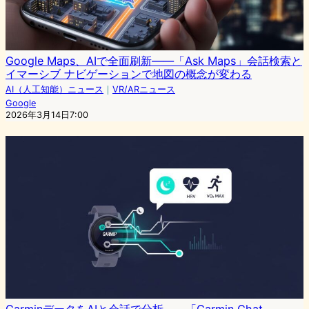
Google Maps、AIで全面刷新——「Ask Maps」会話検索と
イマーシブ ナビゲーションで地図の概念が変わる
AI（人工知能）ニュース
｜
VR/ARニュース
Google
2026年3月14日7:00
GarminデータをAIと会話で分析——「Garmin Chat