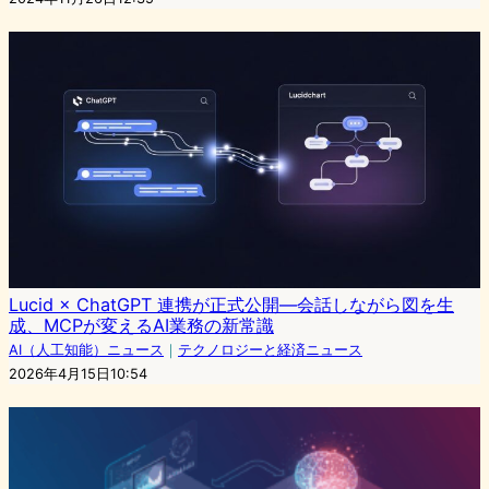
Lucid × ChatGPT 連携が正式公開―会話しながら図を生
成、MCPが変えるAI業務の新常識
AI（人工知能）ニュース
｜
テクノロジーと経済ニュース
2026年4月15日10:54