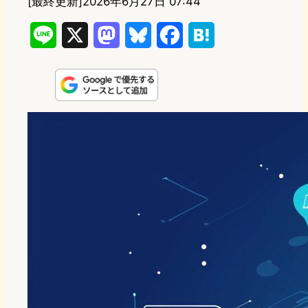
[最終更新]
2026年6月27日 07:44
L
X
M
B
F
H
i
a
l
a
a
n
s
u
c
t
e
t
e
e
e
o
s
b
n
d
k
o
a
o
y
o
n
k