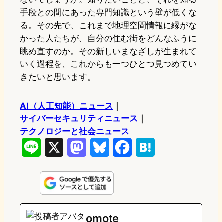
手段との間にあった専門知識という壁が低くな
る。その先で、これまで地理空間情報に縁がな
かった人たちが、自分の住む街をどんなふうに
眺め直すのか。その新しいまなざしが生まれて
いく過程を、これからも一つひとつ見つめてい
きたいと思います。
AI（人工知能）ニュース
｜
サイバーセキュリティニュース
｜
テクノロジーと社会ニュース
L
X
M
B
F
H
i
a
l
a
a
n
s
u
c
t
e
t
e
e
e
omote