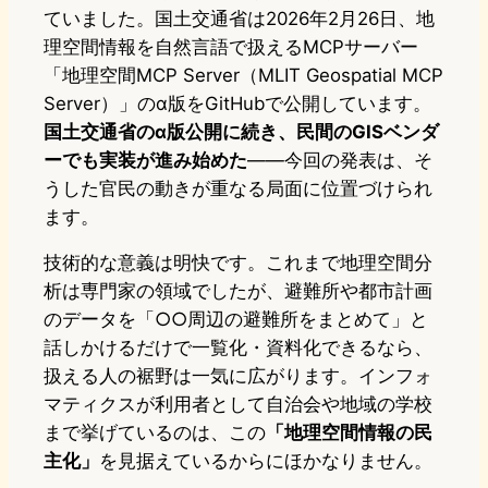
ていました。国土交通省は2026年2月26日、地
理空間情報を自然言語で扱えるMCPサーバー
「地理空間MCP Server（MLIT Geospatial MCP
Server）」のα版をGitHubで公開しています。
国土交通省のα版公開に続き、民間のGISベンダ
ーでも実装が進み始めた
——今回の発表は、そ
うした官民の動きが重なる局面に位置づけられ
ます。
技術的な意義は明快です。これまで地理空間分
析は専門家の領域でしたが、避難所や都市計画
のデータを「○○周辺の避難所をまとめて」と
話しかけるだけで一覧化・資料化できるなら、
扱える人の裾野は一気に広がります。インフォ
マティクスが利用者として自治会や地域の学校
まで挙げているのは、この
「地理空間情報の民
主化」
を見据えているからにほかなりません。