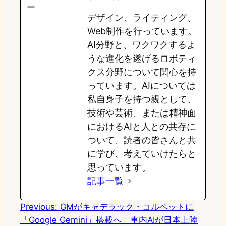
o
s
b
n
デザイン、ライティング、
d
k
o
a
Web制作を行っています。
o
y
o
AI分野と、ワクワクするよ
うな進化を遂げるロボティ
n
k
クス分野について関心を持
っています。AIについては
私自身子を持つ親として、
技術や芸術、または精神面
におけるAIと人との共存に
ついて、読者の皆さんと共
に学び、考えていけたらと
思っています。
記事一覧
Previous:
GMがキャデラック・コルベットに
「Google Gemini」搭載へ｜車内AIが日本上陸