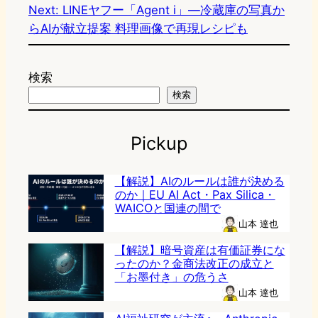
Next:
LINEヤフー「Agent i」―冷蔵庫の写真か
らAIが献立提案 料理画像で再現レシピも
検索
検索
Pickup
【解説】AIのルールは誰が決める
のか｜EU AI Act・Pax Silica・
WAICOと国連の間で
山本 達也
【解説】暗号資産は有価証券にな
ったのか？金商法改正の成立と
「お墨付き」の危うさ
山本 達也