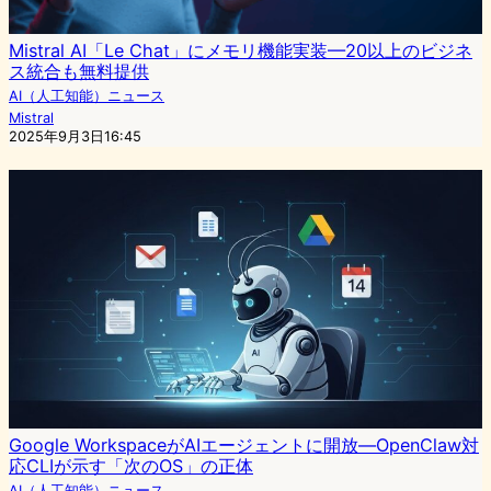
Mistral AI「Le Chat」にメモリ機能実装—20以上のビジネ
ス統合も無料提供
AI（人工知能）ニュース
Mistral
2025年9月3日16:45
Google WorkspaceがAIエージェントに開放—OpenClaw対
応CLIが示す「次のOS」の正体
AI（人工知能）ニュース