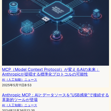
MCP（Model Context Protocol）が変えるAIの未来：
Anthropicが提唱する標準化プロトコルの可能性
AI（人工知能）ニュース
2025年5月11日8:53
Anthropic MCP：AIとデータソースを”USB感覚”で接続する
革新的ツールが登場
AI（人工知能）ニュース
2024年11月26日12:35