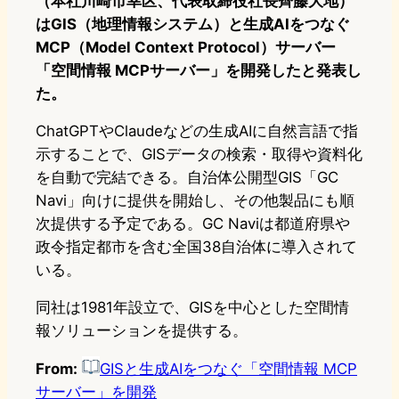
（本社川崎市幸区、代表取締役社長齊藤大地）
はGIS（地理情報システム）と生成AIをつなぐ
MCP（Model Context Protocol）サーバー
「空間情報 MCPサーバー」を開発したと発表し
た。
ChatGPTやClaudeなどの生成AIに自然言語で指
示することで、GISデータの検索・取得や資料化
を自動で完結できる。自治体公開型GIS「GC
Navi」向けに提供を開始し、その他製品にも順
次提供する予定である。GC Naviは都道府県や
政令指定都市を含む全国38自治体に導入されて
いる。
同社は1981年設立で、GISを中心とした空間情
報ソリューションを提供する。
From:
GISと生成AIをつなぐ「空間情報 MCP
サーバー」を開発