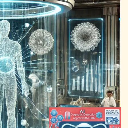
反応予測で注目
AI（人工知能）ニュース
2024年4月20日22:26
医療技術の未来を切り開く：
リアルタイム放射線報告から
ロボット手術まで
ヘルスケアテクノロジーニュース
2024年5月21日23:51
がん治療の未来を切り拓く:
Regeneronが2seventyの革
新的パイプラインを獲得
バイオテクノロジーニュース
｜
ヘルスケアテクノロジーニュース
2024年1月31日4:55