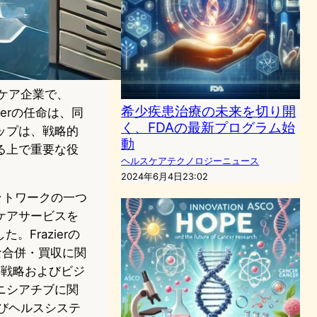
スケア企業で、
希少疾患治療の未来を切り開
azierの任命は、同
く、FDAの最新プログラム始
ップは、戦略的
動
る上で重要な役
ヘルスケアテクノロジーニュース
2024年6月4日23:02
ネットワークの一つ
ケアサービスを
。Frazierの
的な合併・買収に関
hの戦略およびビジ
ニシアチブに関
びヘルスシステ