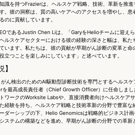
知識を持つFrazierは、ヘルスケア戦略、技術、革新を推
す。彼の洞察は、質の高いケアへのアクセスを増やし、患
るのに貢献しています。
sのCEOであるJustin Chen Liは、「GaryをHelioチーム
ヘルスケアセクターにおける彼の経験の深さと幅は、私た
ています。私たちは、彼の貢献が早期がん診断の変革と命
役立つことを楽しみにしています」と述べています。
説】
micsは、がん検出のためのAI駆動型診断技術を専門とするヘルス
ierを最高成長責任者（Chief Growth Officer）に任命しました
ワークのWorksite Labsや、直接消費者向けヘルスケア
を設立した経験を持ち、ヘルスケア戦略と技術革新の分野で豊富
ダーシップの下、Helio Genomicsは戦略的ビジネス計
システムの構築などを進め、早期がん診断の分野での革新