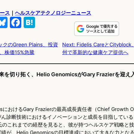
ュース
｜
ヘルスケアテクノロジーニュース
B
F
H
l
a
a
のGreen Plains、投資
Next:
Fidelis CareとCityb
u
c
t
、株価15%急騰
州で革新的な健康ケア提供へ
e
e
e
s
b
n
切り拓く、Helio GenomicsがGary Frazierを迎え
k
o
a
y
o
k
micsにおけるGary Frazierの最高成長責任者（Chief Growth 
がん診断技術におけるイノベーションと成長を目指している
ier氏のこれまでの経歴を見ると、彼が持つヘルスケア戦略と
績が、Helio Genomicsの目標達成において大きな力と