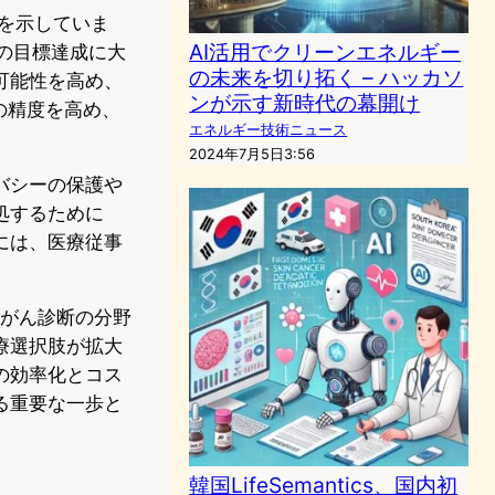
とを示していま
AI活用でクリーンエネルギー
社の目標達成に大
の未来を切り拓く – ハッカソ
可能性を高め、
ンが示す新時代の幕開け
の精度を高め、
エネルギー技術ニュース
2024年7月5日3:56
バシーの保護や
処するために
には、医療従事
は、がん診断の分野
療選択肢が拡大
の効率化とコス
る重要な一歩と
韓国LifeSemantics、国内初