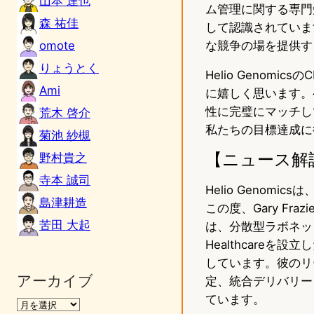
山本 達也
ム管理に関する専門
森 祐佳
して認識されていま
omote
な競争の場を提供す
りょうとく
Helio Genomic
Ami
に嬉しく思います。
性に完璧にマッチし
荒木 啓介
私たちの目標達成に
菊池 紗槻
【ニュース解
野村貴之
寺本 誠司
Helio Geno
島津耕造
この度、Gary Fraz
苦田 大起
は、分散型ラボネット
Healthcare
しています。彼のリー
アーカイブ
定、統合デリバリー
ています。