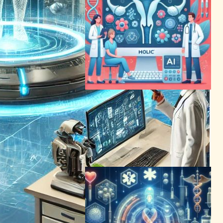
子宮頸がん検出に革新、
HologicのAI診断システムが
FDA承認を獲得
AI（人工知能）ニュース
｜
ヘルスケアテクノロジーニュース
2024年2月10日8:45