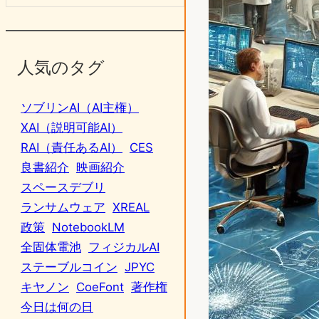
人気のタグ
ソブリンAI（AI主権）
XAI（説明可能AI）
RAI（責任あるAI）
CES
良書紹介
映画紹介
スペースデブリ
ランサムウェア
XREAL
政策
NotebookLM
全固体電池
フィジカルAI
ステーブルコイン
JPYC
キヤノン
CoeFont
著作権
今日は何の日