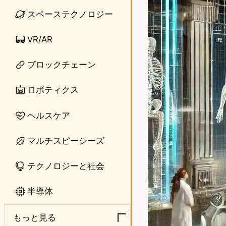
スペーステクノロジー
e
t
o
VR/AR
d
ブロックチェーン
o
ロボティクス
n
ヘルスケア
マルチスピーシーズ
テクノロジーと社会
半導体
もっと見る