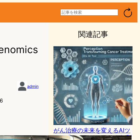
検
索
関連記事
omics
admin
6
がん治療の未来を変えるAIツ
ール「PERCEPTION」、個別