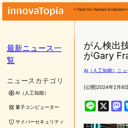
ーTech for Human Evolution
がん検出技術
最新ニュース一
がGary F
覧
AI（人工知能）ニュ
ニュースカテゴリ
[公開]
2024年2月8日
AI（人工知能）
L
X
M
量子コンピューター
i
a
サイバーセキュリティ
n
s