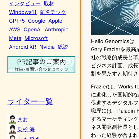
インタビュー
取材
Windows11
防災テック
GPT-5
Google
Apple
AWS
OpenAI
Anthropic
Meta
Microsoft
Helio Geno
Android XR
Nvidia
総説
Gary Frazierを
社の戦略的成長と革
ビジネス計画、成長
割を果たすと期待さ
Frazierは、Wo
に進化した画期的な
ライター一覧
促進するデジタルフロン
職歴には、Paladi
するマーケティングお
まお
ネス開発副社長とし
乗杉 海
わった経験が含まれ