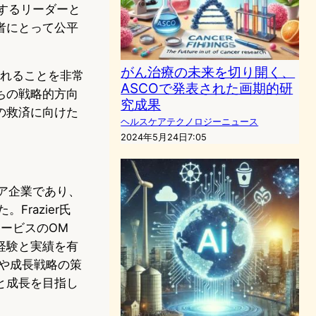
進するリーダーと
者にとって公平
がん治療の未来を切り開く、
に迎えられることを非常
ASCOで発表された画期的研
ちの戦略的方向
究成果
の救済に向けた
ヘルスケアテクノロジーニュース
2024年5月24日7:05
ケア企業であり、
。Frazier氏
サービスのOM
な経験と実績を有
画や成長戦略の策
と成長を目指し