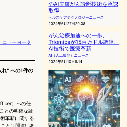
のAI皮膚がん診断技術を承認
取得
ヘルスケアテクノロジーニュース
2024年6月27日20:08
がん治療加速への一歩、
Triomicsが15百万ドル調達、
lock、ニューヨーク
AI技術で医療革新
AI（人工知能）ニュース
2024年5月10日6:14
入れ” への1件の
Officer）への任
ことの明確な証
技術革新に関する
なることは間違いあ