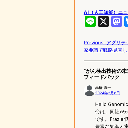
AI（人工知能）ニ
L
X
M
i
a
Previous:
アグリテック
n
s
家要請で戦略見直し
e
t
o
“がん検出技術の未来を
d
フィードバック
o
高橋 真一
2024年2月8日
n
Helio Geno
命は、同社が
です。Fraz
豊富な知識と実