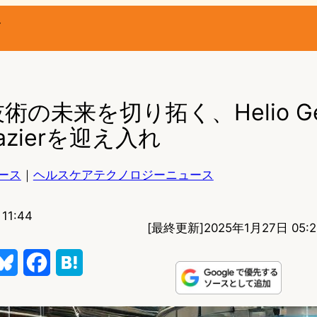
ー
の未来を切り拓く、Helio Gen
razierを迎え入れ
ース
｜
ヘルスケアテクノロジーニュース
11:44
[最終更新]
2025年1月27日 05:2
B
F
H
l
a
a
u
c
t