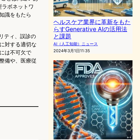
分散型ラボネットワ
知識をもたら
ヘルスケア業界に革新をもた
らすGenerative AIの活用法
と課題
リティ、誤診の
に対する適切な
AI（人工知能）ニュース
2024年3月1日11:35
には不可欠で
整備や、医療従