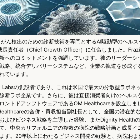
micsは、がん検出のための診断技術を専門とするAI駆動型のヘル
最高成長責任者（Chief Growth Officer）に任命しました。Fr
新へのコミットメントを強調しています。彼のリーダーシ
戦略、統合デリバリーシステムなど、企業の軌道を形成す
れています。
rksite Labsの創設者であり、これは米国で最大の分散型ラボ
診断ラボ企業です。さらに、彼は直接消費者向けのヘルス
トドアソフトウェアであるOM Healthcareを設立しました
n Healthcareの合併・買収担当副社長として、全国の潜在
よびビジネス戦略を主導した経験、またDignity Healt
て、中央カリフォルニアの複数の病院の戦略計画と成長イ
ます。20年以上にわたるビジネス開発の経験と、病院およ