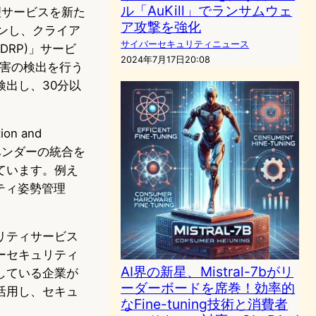
ル「AuKill」でランサムウェ
管理サービスを新た
ア攻撃を強化
ャンし、クライア
サイバーセキュリティニュース
 (DRP)」サービ
2024年7月17日20:08
侵害の検出を行う
出し、30分以
n and
ィベンダーの統合を
ています。例え
ティ姿勢管理
リティサービス
ーセキュリティ
AI界の新星、Mistral-7bがリ
している企業が
ーダーボードを席巻！効率的
活用し、セキュ
なFine-tuning技術と消費者
。