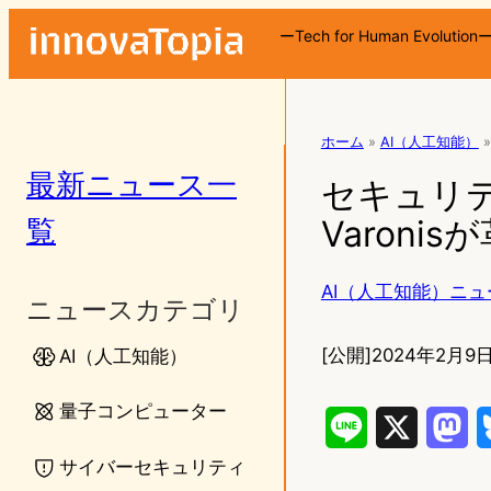
ーTech for Human Evolution
ホーム
»
AI（人工知能）
»
最新ニュース一
セキュリテ
覧
Varon
AI（人工知能）ニュ
ニュースカテゴリ
[公開]
2024年2月9日
AI（人工知能）
量子コンピューター
L
X
M
サイバーセキュリティ
i
a