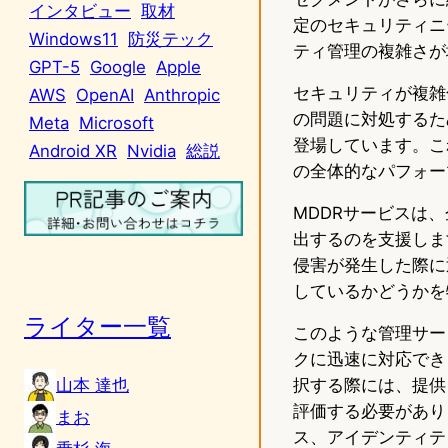
インタビュー
取材
定のセキュリティニ
Windows11
防災テック
ティ管理の複雑さが
GPT-5
Google
Apple
セキュリティが複雑
AWS
OpenAI
Anthropic
の問題に対処するた
Meta
Microsoft
登場しています。こ
Android XR
Nvidia
総説
の全体的なパフォー
MDDRサービスは
出するのを支援しま
侵害が発生した際に
しているかどうかを
ライター一覧
このような管理サー
クに迅速に対応でき
山本 達也
択する際には、提供
評価する必要があり
まお
ス、アイデンティテ