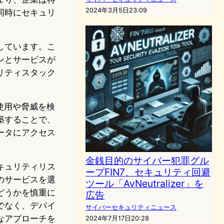
2024年3月5日23:09
同時にセキュリ
しています。こ
ンとサービスが
リティスタック
使用や脅威を検
築することで、
ータにアクセス
金銭目的のサイバー犯罪グル
キュリティリス
ープFIN7、セキュリティ回避
のサービスを選
ツール「AvNeutralizer」を
どうかを慎重に
広告
でなく、デバイ
サイバーセキュリティニュース
なアプローチを
2024年7月17日20:28