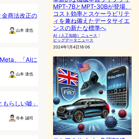
MPT-7BとMPT-30Bが登場、
コスト効率とスケーラビリテ
？金商法改正の
ィを兼ね備えたデータサイエ
ンスの新たな標準へ
山本 達也
AI（人工知能）ニュース
｜
ビッグデータニュース
2024年1月4日18:06
Meta、「AIに
山本 達也
っともらしい嘘」
寺本 誠司