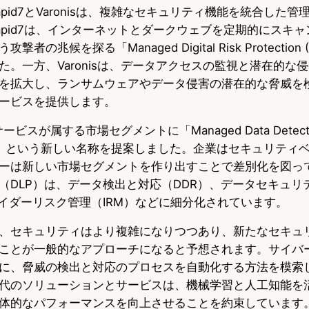
pid7とVaronisは、複雑なセキュリティ機能を統合した
u
c
t
apid7は、インターネットとダークウェブを定期的にスキ
e
e
e
の兆候を探る「Managed Digital Risk Protection
s
b
n
た。一方、Varonisは、データアクセスの監視と潜在的な
を拡大し、ランサムウェアやデータ侵害の潜在的な脅威を検
k
o
a
ービスを提供します。
y
o
サービスが属する市場セグメントに「Managed Data Detectio
k
MDDR)」という新しい名称を提案しました。企業はセキュリテ
ーは新しい市場セグメントを作り出すことで差別化を図っ
（DLP）は、データ検出と対応（DDR）、データセキュリ
サイダーリスク管理（IRM）などに細分化されています。
、セキュリティはより複雑になりつつあり、新たなセキュ
ことが一般的なアプローチになると予想されます。サイバ
に、脅威の検出と対応のプロセスを自動化する方法を模索
代のソリューションとサービスは、機械学習と人工知能を
体的なパフォーマンスを向上させることを約束しています