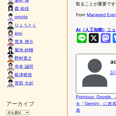
乗杉 海
取ることが重要です
森 祐佳
from
Managed Every
omote
りょうとく
AI（人工知能）ニ
Ami
L
X
M
荒木 啓介
i
a
菊池 紗槻
n
s
野村貴之
a
寺本 誠司
e
t
記
島津耕造
o
苦田 大起
d
Previous:
Google
o
アーカイブ
を「Gemini」に
n
表