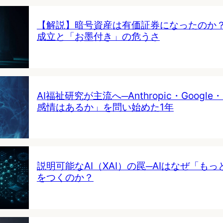
【解説】暗号資産は有価証券になったのか
成立と「お墨付き」の危うさ
AI福祉研究が主流へ─Anthropic・Google・
感情はあるか」を問い始めた1年
説明可能なAI（XAI）の罠─AIはなぜ「も
をつくのか？