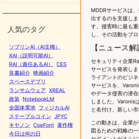
MDDRサービスは
出するのを支援しま
す。侵害時に最も重
人気のタグ
し、その活動をブロ
【ニュース解
ソブリンAI（AI主権）
XAI（説明可能AI）
セキュリティ企業Ra
RAI（責任あるAI）
CES
サービスを発表しま
良書紹介
映画紹介
ライアントのビジネスを狙う
スペースデブリ
サービスを、Var
ランサムウェア
XREAL
やデータ侵害の潜在
政策
NotebookLM
しました。Varonisはこ
全固体電池
フィジカルAI
と名付け、新しい市
ステーブルコイン
JPYC
この動きは、企業が
キヤノン
CoeFont
著作権
図るための戦略の一
今日は何の日
セグメントがさらに