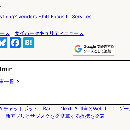
。
thing? Vendors Shift Focus to Services
.
ュース
｜
サイバーセキュリティニュース
B
F
H
l
a
a
u
c
t
dmin
e
e
e
事一覧
s
b
n
k
o
a
、AIチャットボット「Bard」
Next:
AethirとWell-Link
y
o
改名、新アプリとサブスクを発
変革する提携を発表
k