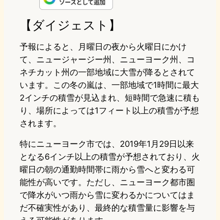
e
t
e
e
e
【ダイジェスト】
o
s
b
n
予報によると、月曜日の夜から火曜日にかけ
d
k
o
a
て、ニュージャージー州、ニューヨーク州、コ
ネチカット州の一部地域に大雪が降るとされて
o
y
o
います。この冬の嵐は、一部地域で1時間に最大
n
k
2インチの積雪が見込まれ、短時間で急速に積も
り、場所によっては1フィート以上の積雪が予想
されます。
特にニューヨーク市では、2019年1月29日以来
となる6インチ以上の積雪が予想されており、火
曜日の朝の通勤時間帯に雨から雪へと変わる可
能性が高いです。ただし、ニューヨーク都市圏
で降水がいつ雨から雪に変わるかについてはま
だ不確実性があり、最終的な積雪量に影響を与