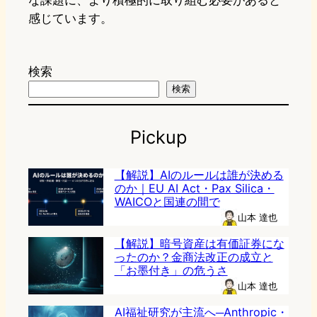
な課題に、より積極的に取り組む必要があると
感じています。
検索
検索
Pickup
【解説】AIのルールは誰が決める
のか｜EU AI Act・Pax Silica・
WAICOと国連の間で
山本 達也
【解説】暗号資産は有価証券にな
ったのか？金商法改正の成立と
「お墨付き」の危うさ
山本 達也
AI福祉研究が主流へ─Anthropic・