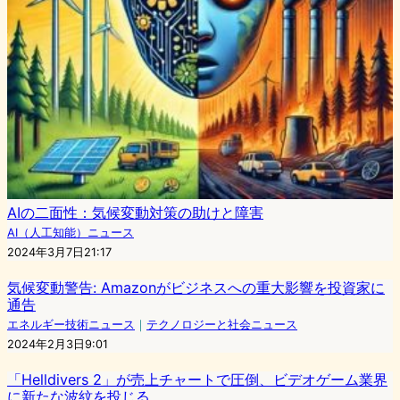
AIの二面性：気候変動対策の助けと障害
AI（人工知能）ニュース
2024年3月7日21:17
気候変動警告: Amazonがビジネスへの重大影響を投資家に
通告
エネルギー技術ニュース
｜
テクノロジーと社会ニュース
2024年2月3日9:01
「Helldivers 2」が売上チャートで圧倒、ビデオゲーム業界
に新たな波紋を投じる