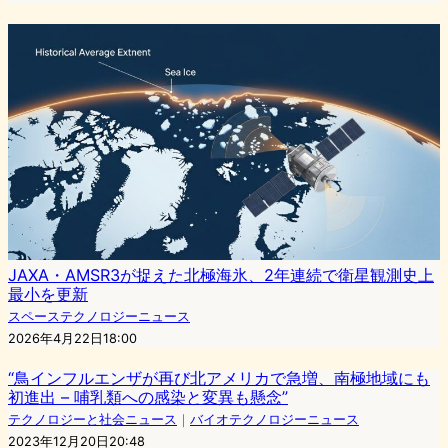
JAXA・AMSR3が捉えた北極海氷、2年連続で衛星観測史上
最小を更新
スペーステクノロジーニュース
2026年4月22日18:00
“鳥インフルエンザが再び北アメリカで急増、南極地域にも
初進出 – 哺乳類への感染と変異も懸念”
テクノロジーと社会ニュース
｜
バイオテクノロジーニュース
2023年12月20日20:48