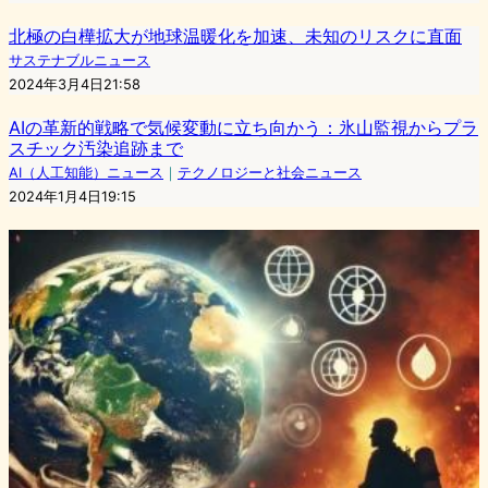
北極の白樺拡大が地球温暖化を加速、未知のリスクに直面
サステナブルニュース
2024年3月4日21:58
AIの革新的戦略で気候変動に立ち向かう：氷山監視からプラ
スチック汚染追跡まで
AI（人工知能）ニュース
｜
テクノロジーと社会ニュース
2024年1月4日19:15