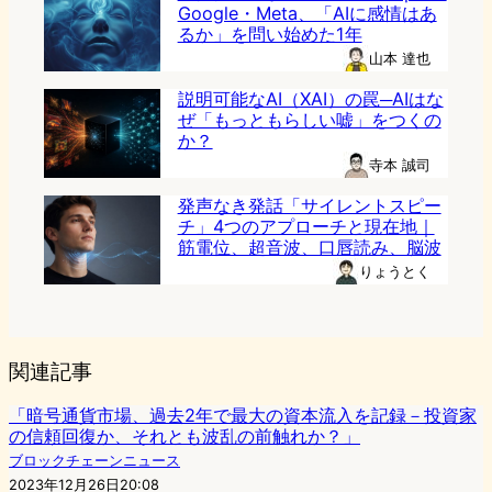
Google・Meta、「AIに感情はあ
るか」を問い始めた1年
山本 達也
説明可能なAI（XAI）の罠─AIはな
ぜ「もっともらしい嘘」をつくの
か？
寺本 誠司
発声なき発話「サイレントスピー
チ」4つのアプローチと現在地｜
筋電位、超音波、口唇読み、脳波
りょうとく
関連記事
「暗号通貨市場、過去2年で最大の資本流入を記録－投資家
の信頼回復か、それとも波乱の前触れか？」
ブロックチェーンニュース
2023年12月26日20:08