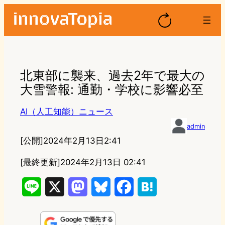
北東部に襲来、過去2年で最大の
大雪警報: 通勤・学校に影響必至
AI（人工知能）ニュース
admin
[公開]
2024年2月13日2:41
[最終更新]
2024年2月13日 02:41
L
X
M
B
F
H
i
a
l
a
a
n
s
u
c
t