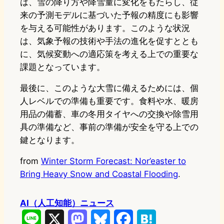
は、雪の降り方や降雪量に変化をもたらし、従
来の予測モデルに基づいた予報の精度にも影響
を与える可能性があります。このような状況
は、気象予報の技術や手法の進化を促すととも
に、気候変動への適応策を考える上での重要な
課題となっています。
最後に、このような大雪に備えるためには、個
人レベルでの準備も重要です。食料や水、暖房
用品の備蓄、車の冬用タイヤへの交換や除雪用
具の準備など、事前の準備が安全を守る上での
鍵となります。
from
Winter Storm Forecast: Nor’easter to
Bring Heavy Snow and Coastal Flooding
.
AI（人工知能）ニュース
L
X
M
B
F
H