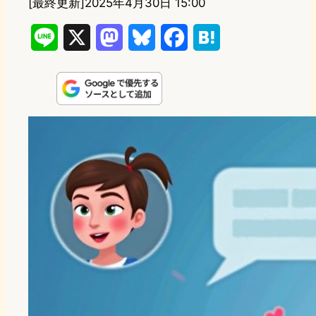
[最終更新]
2025年4月30日 15:00
L
X
M
B
F
H
i
a
l
a
a
n
s
u
c
t
e
t
e
e
e
o
s
b
n
d
k
o
a
o
y
o
n
k