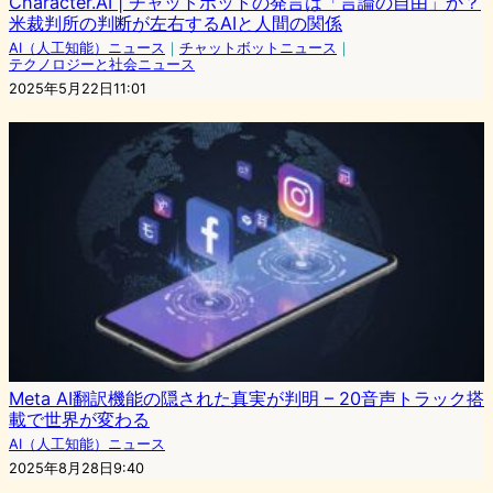
Character.AI | チャットボットの発言は「言論の自由」か？
米裁判所の判断が左右するAIと人間の関係
AI（人工知能）ニュース
｜
チャットボットニュース
｜
テクノロジーと社会ニュース
2025年5月22日11:01
Meta AI翻訳機能の隠された真実が判明 – 20音声トラック搭
載で世界が変わる
AI（人工知能）ニュース
2025年8月28日9:40