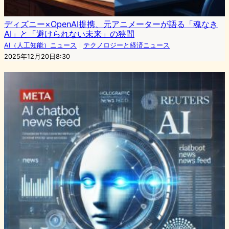
ディズニー×OpenAI提携、元アニメーターが語る「魂なき
AI」と「避けられない未来」の狭間
AI（人工知能）ニュース
｜
テクノロジーと経済ニュース
2025年12月20日8:30