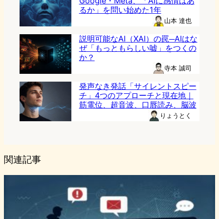
Google・Meta、「AIに感情はあ
るか」を問い始めた1年
山本 達也
説明可能なAI（XAI）の罠─AIはな
ぜ「もっともらしい嘘」をつくの
か？
寺本 誠司
発声なき発話「サイレントスピー
チ」4つのアプローチと現在地｜
筋電位、超音波、口唇読み、脳波
りょうとく
関連記事