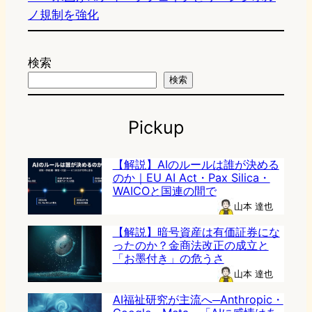
ノ規制を強化
検索
検索
Pickup
【解説】AIのルールは誰が決める
のか｜EU AI Act・Pax Silica・
WAICOと国連の間で
山本 達也
【解説】暗号資産は有価証券にな
ったのか？金商法改正の成立と
「お墨付き」の危うさ
山本 達也
AI福祉研究が主流へ─Anthropic・