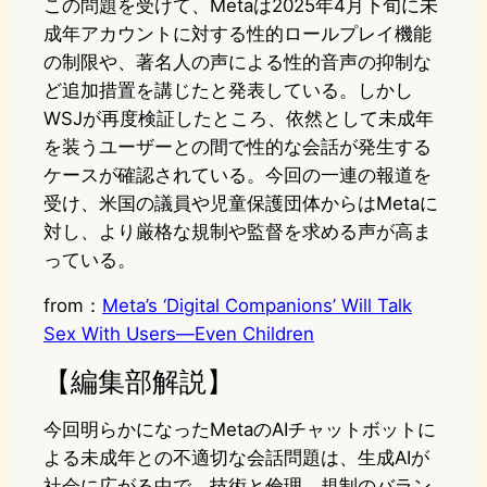
この問題を受けて、Metaは2025年4月下旬に未
成年アカウントに対する性的ロールプレイ機能
の制限や、著名人の声による性的音声の抑制な
ど追加措置を講じたと発表している。しかし
WSJが再度検証したところ、依然として未成年
を装うユーザーとの間で性的な会話が発生する
ケースが確認されている。今回の一連の報道を
受け、米国の議員や児童保護団体からはMetaに
対し、より厳格な規制や監督を求める声が高ま
っている。
from：
Meta’s ‘Digital Companions’ Will Talk
Sex With Users—Even Children
【編集部解説】
今回明らかになったMetaのAIチャットボットに
よる未成年との不適切な会話問題は、生成AIが
社会に広がる中で、技術と倫理、規制のバラン