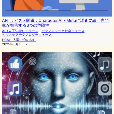
AIセラピスト問題：Character.AI・Metaに調査要請、専門
家が警告する3つの危険性
AI（人工知能）ニュース
｜
テクノロジーと社会ニュース
｜
ヘルスケアテクノロジーニュース
HCAI（人間中心のAI）
2025年6月15日7:55