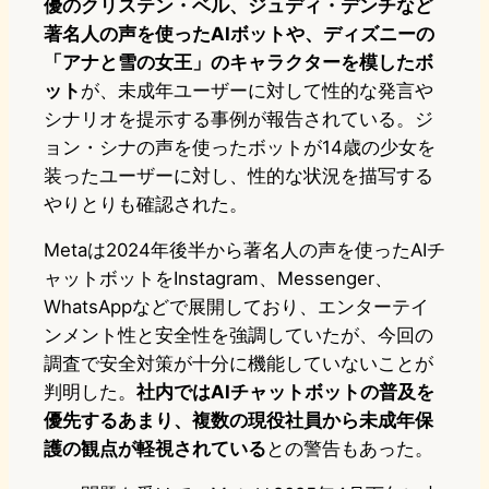
優のクリステン・ベル、ジュディ・デンチなど
著名人の声を使ったAIボットや、ディズニーの
「アナと雪の女王」のキャラクターを模したボ
ット
が、未成年ユーザーに対して性的な発言や
シナリオを提示する事例が報告されている。ジ
ョン・シナの声を使ったボットが14歳の少女を
装ったユーザーに対し、性的な状況を描写する
やりとりも確認された。
Metaは2024年後半から著名人の声を使ったAIチ
ャットボットをInstagram、Messenger、
WhatsAppなどで展開しており、エンターテイ
ンメント性と安全性を強調していたが、今回の
調査で安全対策が十分に機能していないことが
判明した。
社内ではAIチャットボットの普及を
優先するあまり、複数の現役社員から未成年保
護の観点が軽視されている
との警告もあった。