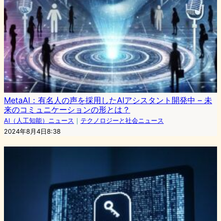
MetaAI：有名人の声を採用したAIアシスタント開発中 – 未
来のコミュニケーションの形とは？
AI（人工知能）ニュース
｜
テクノロジーと社会ニュース
2024年8月4日8:38