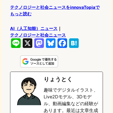
テクノロジーと社会ニュースをinnovaTopiaで
もっと読む
AI（人工知能）ニュース
｜
テクノロジーと社会ニュース
L
X
M
B
F
H
i
a
l
a
a
n
s
u
c
t
e
t
e
e
e
りょうとく
o
s
b
n
趣味でデジタルイラスト、
d
k
o
a
Live2Dモデル、3Dモデ
o
y
o
ル、動画編集などの経験が
あります。最近は文章生成
n
k