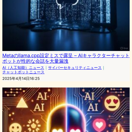
Metaのllama.cpp設定ミスで露呈 – AIキャラクターチャット
ボットが性的な会話を大量漏洩
AI（人工知能）ニュース
｜
サイバーセキュリティニュース
｜
チャットボットニュース
2025年4月14日16:25