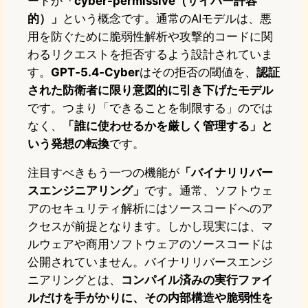
ードが
「cyber-permissive（サイバー許容
的）」
という概念です。通常のAIモデルは、悪
用を防ぐために脆弱性解析や攻撃的コードに関
わるリクエストを拒否するよう設計されていま
す。
GPT‑5.4‑Cyber
はその拒否の閾値を、
認証
された防衛者に限り意図的に引き下げたモデル
です。つまり「できることを制限する」のでは
なく、
「誰に使わせるかを厳しく管理する」と
いう発想の転換
です。
注目すべきもう一つの機能が
「バイナリリバー
スエンジニアリング」
です。通常、ソフトウェ
アのセキュリティ解析にはソースコードへのア
クセスが前提となります。しかし現実には、マ
ルウェアや商用ソフトウェアのソースコードは
公開されていません。バイナリリバースエンジ
ニアリングとは、
コンパイル済みの実行ファイ
ルだけを手がかりに、その内部構造や脆弱性を