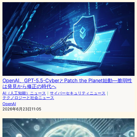
OpenAI、GPT-5.5-CyberとPatch the Planet始動—脆弱性
は発見から修正の時代へ
AI（人工知能）ニュース
｜
サイバーセキュリティニュース
｜
テクノロジーと社会ニュース
OpenAI
2026年6月23日11:05