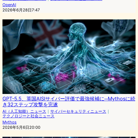
OpenAI
2026年6月28日7:47
GPT-5.5、英国AISIサイバー評価で最強候補に─Mythosに続
き32ステップ攻撃を完遂
AI（人工知能）ニュース
｜
サイバーセキュリティニュース
｜
テクノロジーと社会ニュース
Mythos
2026年5月6日20:00