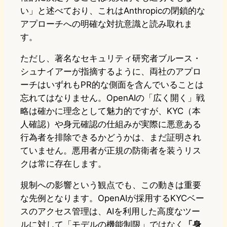
い」と述べており、これはAnthropicの閉鎖的な
アプローチへの明確な対抗意識と読み取れま
す。
ただし、著名なセキュリティ研究者ブルース・
シュナイアーが指摘するように、両社のアプロ
ーチはいずれもPR的な側面を含んでいることは
忘れてはなりません。OpenAIの「広く開く」戦
略は確かに理念として魅力的ですが、KYC（本
人確認）や身元確認の仕組みが実際に悪意ある
行為者を排除できるかどうかは、まだ証明され
ていません。悪用者が正規の防衛者を装うリス
クは常に存在します。
規制への影響という観点でも、この動きは重要
な先例となります。OpenAIが採用するKYCベー
スのアクセス管理は、AIを利用した高度なツー
ルに対して「モデルの機能制限」ではなく
「身