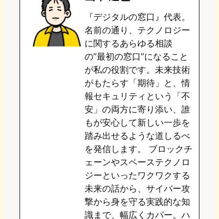
o
s
b
n
『デジタルの窓口』代表。
d
k
o
a
名前の通り、テクノロジー
o
y
o
に関するあらゆる相談
の”最初の窓口”になること
n
k
が私の役割です。未来技術
がもたらす「期待」と、情
報セキュリティという「不
安」の両方に寄り添い、誰
もが安心して新しい一歩を
踏み出せるような道しるべ
を発信します。 ブロックチ
ェーンやスペーステクノロ
ジーといったワクワクする
未来の話から、サイバー攻
撃から身を守る実践的な知
識まで、幅広くカバー。ハ