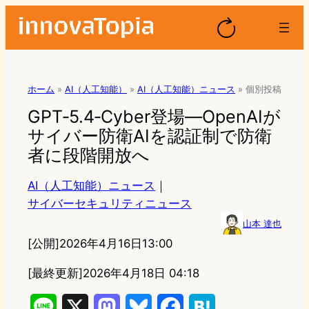
ホーム
»
AI（人工知能）
»
AI（人工知能）ニュース
»
個別投稿
GPT‑5.4‑Cyber登場—OpenAIが
サイバー防衛AIを認証制で防衛
者に段階開放へ
AI（人工知能）ニュース
｜
サイバーセキュリティニュース
山本 達也
[公開]
2026年4月16日13:00
[最終更新]
2026年4月18日 04:18
L
X
M
B
F
H