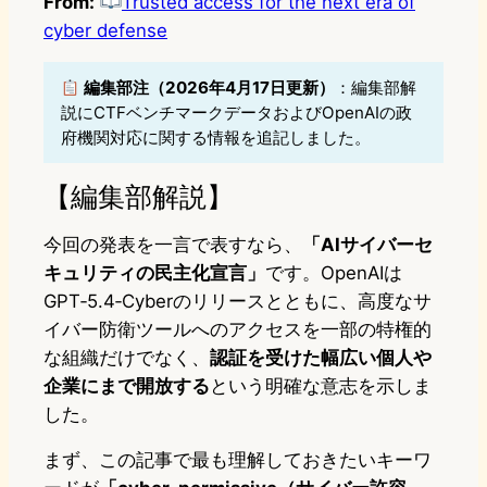
From:
Trusted access for the next era of
cyber defense
編集部注（2026年4月17日更新）
：編集部解
説にCTFベンチマークデータおよびOpenAIの政
府機関対応に関する情報を追記しました。
【編集部解説】
今回の発表を一言で表すなら、
「AIサイバーセ
キュリティの民主化宣言」
です。OpenAIは
GPT‑5.4‑Cyberのリリースとともに、高度なサ
イバー防衛ツールへのアクセスを一部の特権的
な組織だけでなく、
認証を受けた幅広い個人や
企業にまで開放する
という明確な意志を示しま
した。
まず、この記事で最も理解しておきたいキーワ