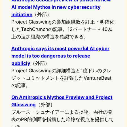
AI model Mythos in new cybersecurity
initiative
（外部）
Project Glasswingの参加組織数を訂正・明確化
したTechCrunchの記事。12パートナー＋40以
上の追加組織の構造を確認できる。
Anthropic says its most powerful AI cyber
model is too dangerous to release
publicly
（外部）
Project Glasswingの詳細構造と1億ドルのクレ
ジットコミットメントを詳報したVentureBeat
の記事。
On Anthropic’s Mythos Preview and Project
Glasswing
（外部）
ブルース・シュナイアーによる批評。両社の発
表のPR的側面を指摘した冷静な視点を提供して
いる。