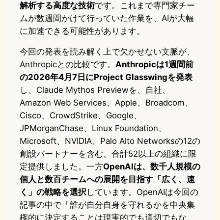
解析する高度な技術
です。これまで専門家チー
ムが数週間かけて行っていた作業を、AIが大幅
に加速できる可能性があります。
今回の発表を読み解く上で欠かせない文脈が、
Anthropicとの比較です。
Anthropicは1週間前
の2026年4月7日にProject Glasswingを発表
し、Claude Mythos Previewを、自社、
Amazon Web Services、Apple、Broadcom、
Cisco、CrowdStrike、Google、
JPMorganChase、Linux Foundation、
Microsoft、NVIDIA、Palo Alto Networksの12の
創設パートナーを含む、合計52以上の組織に限
定提供しました。一方
OpenAIは、数千人規模の
個人と数百チームへの展開を目指す「広く、速
く」の戦略を選択
しています。OpenAIは今回の
記事の中で「誰が自分自身を守れるかを中央集
権的に決定することは現実的でも適切でもな