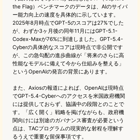
the Flag）ベンチマークのデータは、AIのサイバ
ー能力向上の速度を具体的に示しています。
2025年8月時点でGPT-5のスコアは27%でした
が、わずか3ヶ月後の同年11月にはGPT-5.1-
Codex-Maxが76%に到達しました。GPT-5.4-
Cyberの具体的なスコアは現時点で非公開です
が、この急勾配の進歩曲線が「将来のさらに高
性能なモデルに備えて今から仕組みを整える」
というOpenAIの発言の背景にあります。
また、Axiosの報道によれば、OpenAIは現時点
でGPT-5.4-Cyberへのアクセスを米国政府機関
には提供しておらず、協議中の段階とのことで
す。「広く開く」戦略を掲げながらも、政府機
関向けには別途のガバナンス審査が必要という
点は、TACプログラムの現実的な射程を理解す
るうえで重要な留保事項です。