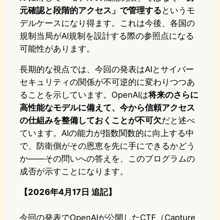
元確認と段階的アクセス」で管理する
というモ
デルケースになり得ます。これは今後、各国の
規制当局がAI規制を設計する際の参照点になる
可能性があります。
長期的な視点では、今回の発表はAIとサイバー
セキュリティの関係が不可逆的に変わりつつあ
ることを示しています。OpenAIは
将来のさらに
高性能なモデルに備えて、今から信頼アクセス
の仕組みを整備しておくことが不可欠
だと述べ
ています。AIの能力が指数関数的に向上する中
で、防衛側がその恩恵を先に手にできるかどう
か——その問いへの答えを、このプログラムの
成否が示すことになります。
【2026年4月17日 追記】
今回の発表でOpenAIが公開したCTF（Capture