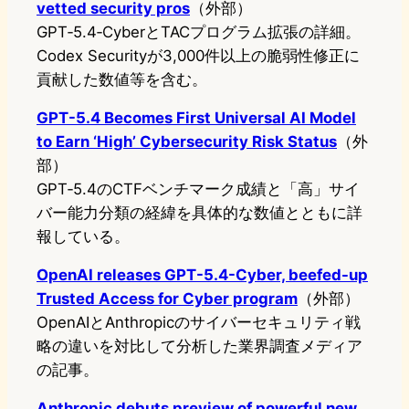
vetted security pros
（外部）
GPT‑5.4‑CyberとTACプログラム拡張の詳細。
Codex Securityが3,000件以上の脆弱性修正に
貢献した数値等を含む。
GPT-5.4 Becomes First Universal AI Model
to Earn ‘High’ Cybersecurity Risk Status
（外
部）
GPT‑5.4のCTFベンチマーク成績と「高」サイ
バー能力分類の経緯を具体的な数値とともに詳
報している。
OpenAI releases GPT-5.4-Cyber, beefed-up
Trusted Access for Cyber program
（外部）
OpenAIとAnthropicのサイバーセキュリティ戦
略の違いを対比して分析した業界調査メディア
の記事。
Anthropic debuts preview of powerful new