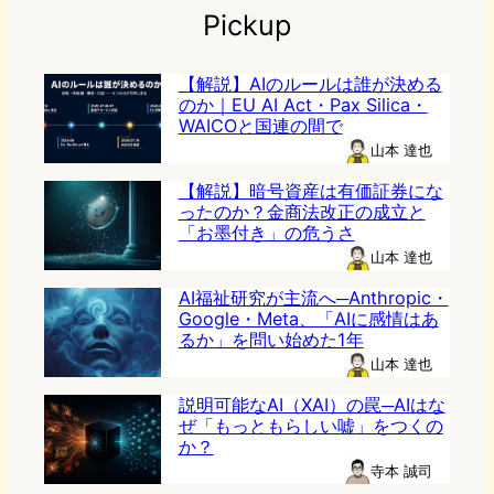
Pickup
【解説】AIのルールは誰が決める
のか｜EU AI Act・Pax Silica・
WAICOと国連の間で
山本 達也
【解説】暗号資産は有価証券にな
ったのか？金商法改正の成立と
「お墨付き」の危うさ
山本 達也
AI福祉研究が主流へ─Anthropic・
Google・Meta、「AIに感情はあ
るか」を問い始めた1年
山本 達也
説明可能なAI（XAI）の罠─AIはな
ぜ「もっともらしい嘘」をつくの
か？
寺本 誠司