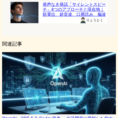
発声なき発話「サイレントスピー
チ」4つのアプローチと現在地｜
筋電位、超音波、口唇読み、脳波
りょうとく
関連記事