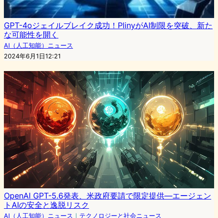
GPT-4oジェイルブレイク成功！PlinyがAI制限を突破、新た
な可能性を開く
AI（人工知能）ニュース
2024年6月1日12:21
OpenAI GPT-5.6発表、米政府要請で限定提供—エージェン
トAIの安全と逸脱リスク
AI（人工知能）ニュース
｜
テクノロジーと社会ニュース