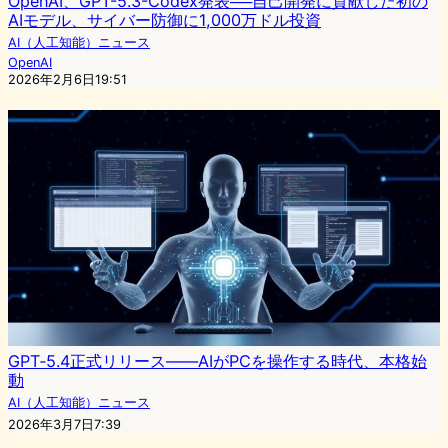
OpenAI、GPT-5.3-Codex発表──自己開発に貢献した初の
AIモデル、サイバー防御に1,000万ドル投資
AI（人工知能）ニュース
OpenAI
2026年2月6日19:51
GPT‑5.4正式リリース——AIがPCを操作する時代、本格始
動
AI（人工知能）ニュース
2026年3月7日7:39