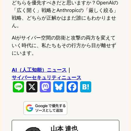
どちらを優先すべきだと思いますか？OpenAIの
「広く開く」戦略とAnthropicの「厳しく絞る」
戦略、どちらが正解かはまだ誰にもわかりませ
ん。
AIがサイバー空間の防衛と攻撃の両方を変えて
いく時代に、私たちもその行方から目が離せず
にいます。
AI（人工知能）ニュース
｜
サイバーセキュリティニュース
L
X
M
B
F
H
i
a
l
a
a
n
s
u
c
t
e
t
e
e
e
山本 達也