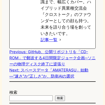
識まで、幅広くカバー。ハ
イブリッド異業種交流会
『クロストーク』のファウ
ンダーとしての顔も持つ。
未来を語り合う場を創って
いきたいです。
記事一覧
Previous:
GitHub、公開リポジトリを「CD-
ROM」で郵送する4日間限定ジョーク企画─ソニ
ーの物理ディスク終了に逆張り
Next:
スペースデータ「AMATERASU」始動
―”速さ”か”正しさ”か、防衛AIの選択
検索
検索