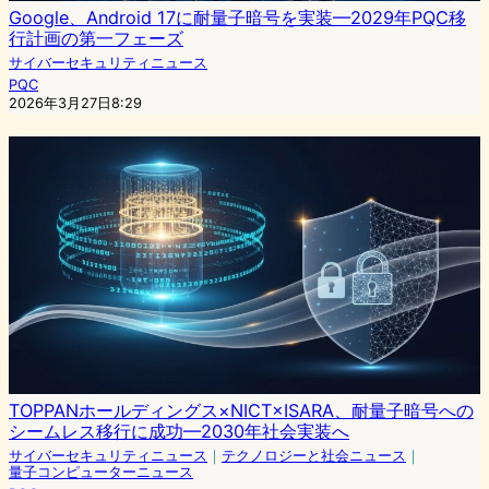
Google、Android 17に耐量子暗号を実装—2029年PQC移
行計画の第一フェーズ
サイバーセキュリティニュース
PQC
2026年3月27日8:29
TOPPANホールディングス×NICT×ISARA、耐量子暗号への
シームレス移行に成功—2030年社会実装へ
サイバーセキュリティニュース
｜
テクノロジーと社会ニュース
｜
量子コンピューターニュース