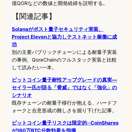
億QORなどの数値と開発経緯を説明する。
【関連記事】
Solanaがポスト量子セキュリティ実装、
Project Elevenと協力しテストネット稼働に成
功
別の主要パブリックチェーンによる耐量子実装
の事例。QoreChainのフルスタック実装と比較
して読みたい一本。
ビットコイン量子耐性アップグレードの真実—
セイラー氏が語る「脅威」ではなく「強化」の
シナリオ
既存チェーンの耐量子移行が抱える、ハードフ
ォークと合意形成の難しさを掘り下げた記事。
ビットコイン量子リスクは限定的─CoinShares
が160万BTC分散効果を指摘