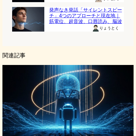
発声なき発話「サイレントスピー
チ」4つのアプローチと現在地｜
筋電位、超音波、口唇読み、脳波
りょうとく
関連記事