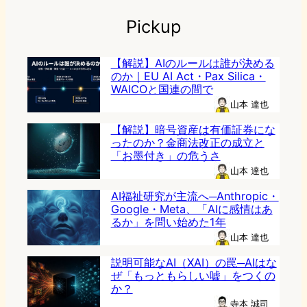
Pickup
【解説】AIのルールは誰が決める
のか｜EU AI Act・Pax Silica・
WAICOと国連の間で
山本 達也
【解説】暗号資産は有価証券にな
ったのか？金商法改正の成立と
「お墨付き」の危うさ
山本 達也
AI福祉研究が主流へ─Anthropic・
Google・Meta、「AIに感情はあ
るか」を問い始めた1年
山本 達也
説明可能なAI（XAI）の罠─AIはな
ぜ「もっともらしい嘘」をつくの
か？
寺本 誠司