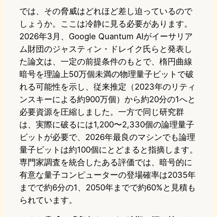
では、その脅威はどれほど差し迫っているので
しょうか。ここは冷静に見る必要があります。
2026年3月、Google Quantum AIがイーサリア
ム財団のジャスティン・ドレイク氏らと発表し
た論文は、一定の前提条件のもとで、楕円曲線
暗号を理論上50万個未満の物理量子ビットで破
れる可能性を示し、従来推定（2023年のリティ
ンスキーによる約900万個）から約20分の1へと
必要資源を圧縮しました。一方で同じ研究群
は、実際に破るには1,200〜2,330個の論理量子
ビットが必要で、2026年最良のマシンでも論理
量子ビットは約100個にとどまると指摘します。
専門家調査を統合したある評価では、暗号的に
有意な量子コンピューターの登場確率は2035年
までで約6分の1、2050年までで約60%と見積も
られています。