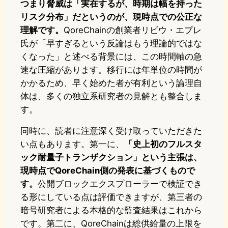
つまり脅威は「実在するが、時期は幅を持った
リスク分布」だというのが、現時点での公正な
理解です。
QoreChainの創業者リビウ・エプレ
氏が「早すぎるという反論はもう理論的ではな
くなった」と述べる背景には、この時間軸の急
速な圧縮があります。移行には年単位の時間が
かかるため、早く始めた者が有利という論理自
体は、多くの独立系研究者の見解とも整合しま
す。
同時に、読者に注意深く受け取っていただきた
い点もあります。第一に、
「史上初のフルスタ
ック耐量子トランザクション」という主張は、
現時点でQoreChain側の発表に基づくもので
す。
公開ブロックエクスプローラーで検証でき
る形にしている点は評価できますが、第三者の
暗号研究者による本格的な監査結果はこれから
です。第二に、QoreChainは総供給量の上限を