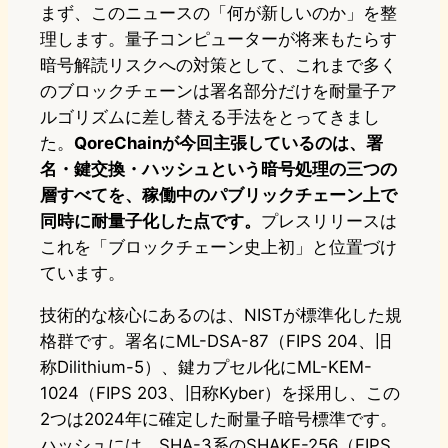
まず、このニュースの「何が新しいのか」を整
理します。量子コンピューターが将来もたらす
暗号解読リスクへの対策として、これまで多く
のブロックチェーンは署名部分だけを耐量子ア
ルゴリズムに差し替える手法をとってきまし
た。
QoreChainが今回主張しているのは、署
名・鍵交換・ハッシュという暗号処理の三つの
層すべてを、稼働中のパブリックチェーン上で
同時に耐量子化した点です。
プレスリリースは
これを「ブロックチェーン史上初」と位置づけ
ています。
技術的な核心にあるのは、NISTが標準化した規
格群です。署名にML-DSA-87（FIPS 204、旧
称Dilithium-5）、鍵カプセル化にML-KEM-
1024（FIPS 203、旧称Kyber）を採用し、この
2つは2024年に確定した耐量子暗号標準です。
ハッシュには、SHA-3系のSHAKE-256（FIPS