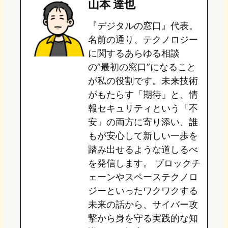
山本 達也
o
s
b
n
『デジタルの窓口』代表。
d
k
o
a
名前の通り、テクノロジー
o
y
o
に関するあらゆる相談
の”最初の窓口”になること
n
k
が私の役割です。未来技術
がもたらす「期待」と、情
報セキュリティという「不
安」の両方に寄り添い、誰
もが安心して新しい一歩を
踏み出せるような道しるべ
を発信します。 ブロックチ
ェーンやスペーステクノロ
ジーといったワクワクする
未来の話から、サイバー攻
撃から身を守る実践的な知