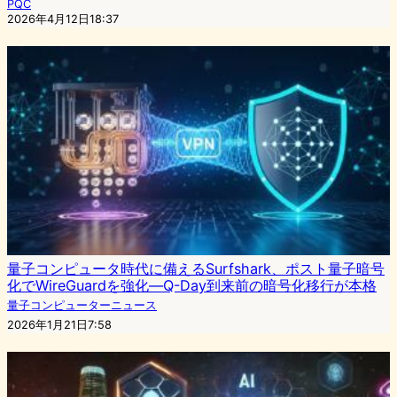
PQC
2026年4月12日18:37
量子コンピュータ時代に備えるSurfshark、ポスト量子暗号
化でWireGuardを強化—Q-Day到来前の暗号化移行が本格
量子コンピューターニュース
2026年1月21日7:58