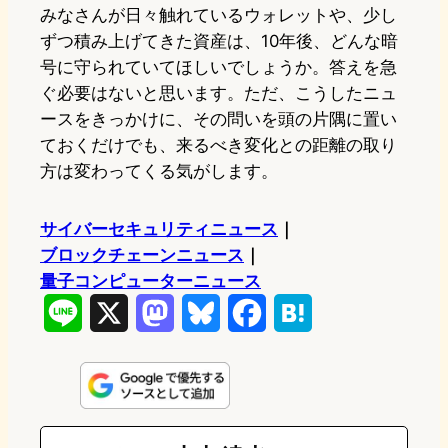
みなさんが日々触れているウォレットや、少し
ずつ積み上げてきた資産は、10年後、どんな暗
号に守られていてほしいでしょうか。答えを急
ぐ必要はないと思います。ただ、こうしたニュ
ースをきっかけに、その問いを頭の片隅に置い
ておくだけでも、来るべき変化との距離の取り
方は変わってくる気がします。
サイバーセキュリティニュース
｜
ブロックチェーンニュース
｜
量子コンピューターニュース
L
X
M
B
F
H
i
a
l
a
a
n
s
u
c
t
e
t
e
e
e