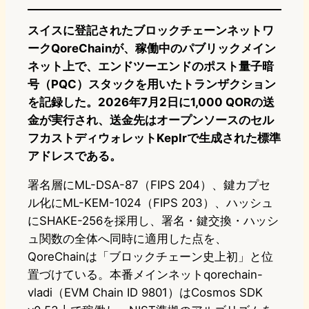
スイスに登記されたブロックチェーンネットワ
ークQoreChainが、稼働中のパブリックメイン
ネット上で、エンドツーエンドのポスト量子暗
号（PQC）スタックを用いたトランザクション
を記録した。2026年7月2日に1,000 QORの送
金が実行され、送金先はオープンソースのセル
フカストディウォレットKeplrで生成された標準
アドレスである。
署名層にML-DSA-87（FIPS 204）、鍵カプセ
ル化にML-KEM-1024（FIPS 203）、ハッシュ
にSHAKE-256を採用し、署名・鍵交換・ハッシ
ュ関数の全体へ同時に適用した点を、
QoreChainは「ブロックチェーン史上初」と位
置づけている。本番メインネットqorechain-
vladi（EVM Chain ID 9801）はCosmos SDK