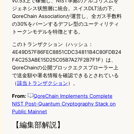
v0.53上で稼働し、NIST準拠のアルゴリズムを
ジェネシス状態層に統合。スイスDLT法の下、
QoreChain Associationが運営し、全ガス手数料
の30%をバーンするデフレ型のユーティリティ
トークンモデルを特徴とする。
このトランザクション（ハッシュ：
4E49D57F86FEC8851CDC34811B4C80FDB24
F4C253ABE15D25C05B7A27F2B7F1F）は、
QoreChainの公開ブロックエクスプローラー上
で送金額や署名情報を確認できるとされている
（
該当トランザクション
）。
From:
QoreChain Implements Complete
NIST Post-Quantum Cryptography Stack on
Public Mainnet
【編集部解説】