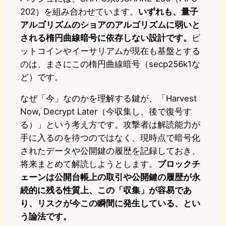
202）を組み合わせています。
いずれも、量子
アルゴリズムのショアのアルゴリズムに弱いと
される楕円曲線暗号に依存しない設計です。
ビ
ットコインやイーサリアムが現在も基盤とする
のは、まさにこの楕円曲線暗号（secp256k1な
ど）です。
なぜ「今」なのかを理解する鍵が、「Harvest
Now, Decrypt Later（今収集し、後で復号す
る）」という考え方です。攻撃者は解読能力が
手に入るのを待つのではなく、現時点で暗号化
されたデータや公開鍵の履歴を記録しておき、
将来まとめて解読しようとします。
ブロックチ
ェーンは公開台帳上の取引や公開鍵の履歴が永
続的に残る性質上、この「収集」が容易であ
り、リスクが今この瞬間に発生している、とい
う論法です。