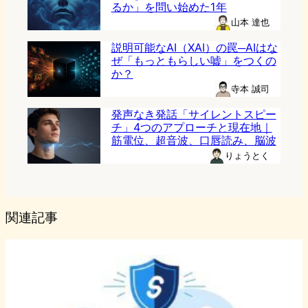
るか」を問い始めた1年
山本 達也
説明可能なAI（XAI）の罠─AIはな
ぜ「もっともらしい嘘」をつくの
か？
寺本 誠司
発声なき発話「サイレントスピー
チ」4つのアプローチと現在地｜
筋電位、超音波、口唇読み、脳波
りょうとく
関連記事