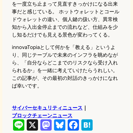
を一度立ち止まって見直すきっかけになる出来
事だと感じている。 ホットウォレットとコール
ドウォレットの違い、個人鍵の扱い方、異常検
知から入出金停止までの流れなど、仕組みを少
し知るだけでも見える景色が変わってくる。
innovaTopiaとして何かを「教える」というよ
り、同じテーブルで未来のインフラを眺めなが
ら、「自分ならどこまでのリスクなら受け入れ
られるか」を一緒に考えていけたらうれしい。
この記事が、その最初の対話のきっかけになれ
ば幸いです。
サイバーセキュリティニュース
｜
ブロックチェーンニュース
L
X
M
B
F
H