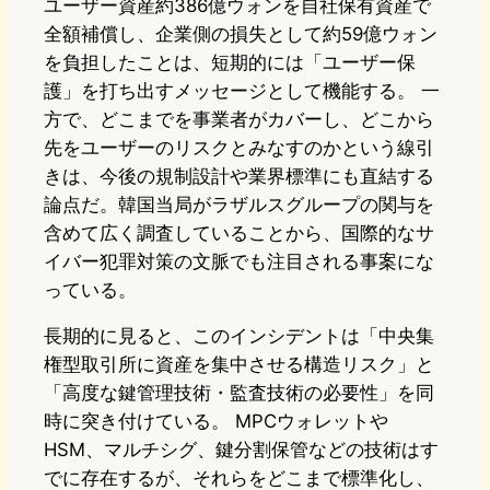
ユーザー資産約386億ウォンを自社保有資産で
全額補償し、企業側の損失として約59億ウォン
を負担したことは、短期的には「ユーザー保
護」を打ち出すメッセージとして機能する。 一
方で、どこまでを事業者がカバーし、どこから
先をユーザーのリスクとみなすのかという線引
きは、今後の規制設計や業界標準にも直結する
論点だ。韓国当局がラザルスグループの関与を
含めて広く調査していることから、国際的なサ
イバー犯罪対策の文脈でも注目される事案にな
っている。
長期的に見ると、このインシデントは「中央集
権型取引所に資産を集中させる構造リスク」と
「高度な鍵管理技術・監査技術の必要性」を同
時に突き付けている。 MPCウォレットや
HSM、マルチシグ、鍵分割保管などの技術はす
でに存在するが、それらをどこまで標準化し、