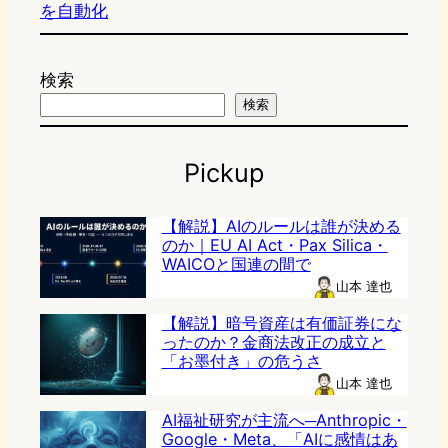
を自動化
検索
検索
Pickup
【解説】AIのルールは誰が決める
のか｜EU AI Act・Pax Silica・
WAICOと国連の間で
山本 達也
【解説】暗号資産は有価証券にな
ったのか？金商法改正の成立と
「お墨付き」の危うさ
山本 達也
AI福祉研究が主流へ─Anthropic・
Google・Meta、「AIに感情はあ