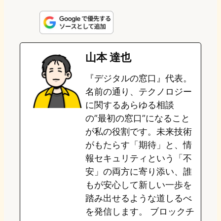
i
a
l
a
a
n
s
u
c
t
e
t
e
e
e
山本 達也
o
s
b
n
『デジタルの窓口』代表。
d
k
o
a
名前の通り、テクノロジー
o
y
o
に関するあらゆる相談
の”最初の窓口”になること
n
k
が私の役割です。未来技術
がもたらす「期待」と、情
報セキュリティという「不
安」の両方に寄り添い、誰
もが安心して新しい一歩を
踏み出せるような道しるべ
を発信します。 ブロックチ