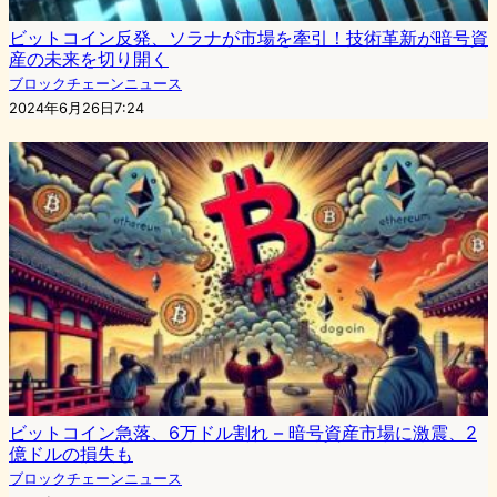
ビットコイン反発、ソラナが市場を牽引！技術革新が暗号資
産の未来を切り開く
ブロックチェーンニュース
2024年6月26日7:24
ビットコイン急落、6万ドル割れ – 暗号資産市場に激震、2
億ドルの損失も
ブロックチェーンニュース