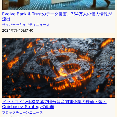
Evolve Bank & Trustのデータ侵害、764万人の個人情報が
流出
サイバーセキュリティニュース
2024年7月10日7:40
ビットコイン価格急落で暗号資産関連企業の株価下落：
CoinbaseとStrategyの動向
ブロックチェーンニュース