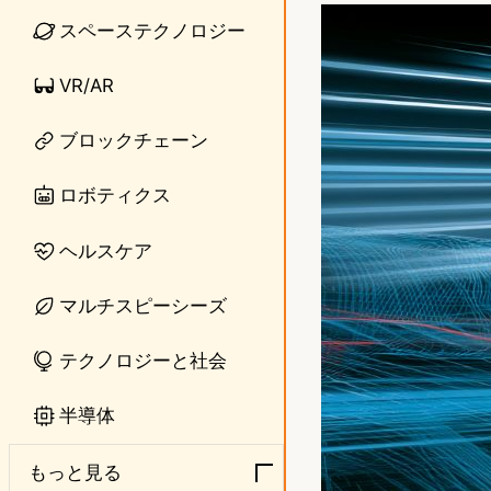
n
s
スペーステクノロジー
e
t
VR/AR
o
ブロックチェーン
d
o
ロボティクス
n
ヘルスケア
マルチスピーシーズ
テクノロジーと社会
半導体
もっと見る