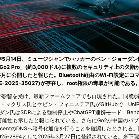
26年5月14日、ミュージシャンでハッカーのベン・ジョーダン氏が
o2 Pro」(約3,000ドル)に複数のセキュリティ上の欠
5月に公開したと報じた。Bluetooth経由のWi-Fi設定に
-2025-35027)が存在し、root権限の奪取が可能である
B2が影響を受け、最新ファームウェアでも再現された。同脆弱性
・マクリス氏とケビン・フィニステア氏がGitHubで「Uni
ン氏はSDRによる強制停止やChatGPT連携モード「Benbe
の可能性も示したと報じられている。さらにGo2が中国のパブ
ud、TencentのDNSへ暗号化通信を行うことを確認したとされ
2025-2894として2025年3月27日に登録されている。米