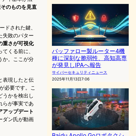
想そのものを見直
コードされた鍵、
た失敗のパター
の重さが可視化
バッファロー製ルーター4機
ってくる前に、
種に深刻な脆弱性、高知高専
うか。ここが分
が発見しIPAへ報告
サイバーセキュリティニュース
2025年11月13日7:06
と表現したと伝
足が必要です。こ
どうかを検出し
れらが事実であ
アアップデート
ーダン氏が動画
Baidu Apollo Goロボタクシ