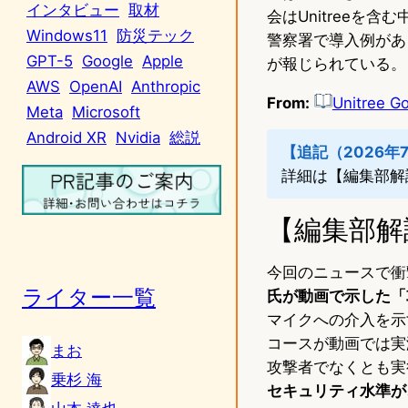
インタビュー
取材
会はUnitreeを
Windows11
防災テック
警察署で導入例があ
GPT-5
Google
Apple
が報じられている。
AWS
OpenAI
Anthropic
From:
Unitre
Meta
Microsoft
Android XR
Nvidia
総説
【追記（2026年
詳細は【編集部解
【編集部解
今回のニュースで衝
ライター一覧
氏が動画で示した「
マイクへの介入を示
コースが動画では実
まお
攻撃者でなくとも実
乗杉 海
セキュリティ水準が