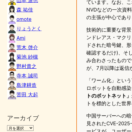
山本 達也
ています。なお、これら
森 祐佳
NVDなどの一次資
の主張が中心であり
omote
りょうとく
技術的に重要な背景を補
ンドレアス・マクリ
Ami
ドされた暗号鍵、形だ
荒木 啓介
確認するだけ)、そ
菊池 紗槻
み合わさったものです
野村貴之
が、7月以降は返信
寺本 誠司
「ワーム化」という言
島津耕造
ロボットを自動感染
苦田 大起
トのボットネット」
トを標的とした世界
中国サーバーへの暗
アーカイブ
見されたCVE-202
ービスが、ユーザー