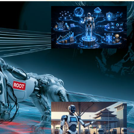
なぜGMOがロボット代理店
になったのか｜プレスリリー
スの奥にある”信頼設計”の論
理
インフラニュース
｜
ロボティクスニュース
GMO
フィジカルAI
2026年6月22日18:46