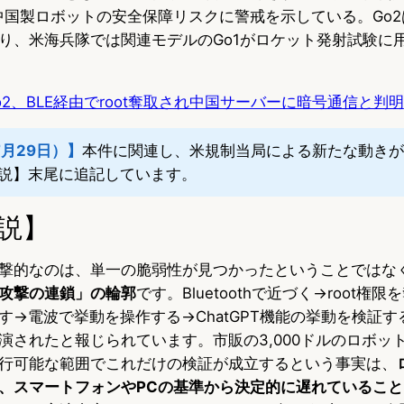
含む中国製ロボットの安全保障リスクに警戒を示している。Go
り、米海兵隊では関連モデルのGo1がロケット発射試験に
e Go2、BLE経由でroot奪取され中国サーバーに暗号通信と判明
7月29日）】
本件に関連し、米規制当局による新たな動きが
説】末尾に追記しています。
説】
撃的なのは、単一の脆弱性が見つかったということではな
攻撃の連鎖」の輪郭
です。Bluetoothで近づく→root権
す→電波で挙動を操作する→ChatGPT機能の挙動を検証
演されたと報じられています。市販の3,000ドルのロボッ
行可能な範囲でこれだけの検証が成立するという事実は、
、スマートフォンやPCの基準から決定的に遅れていること