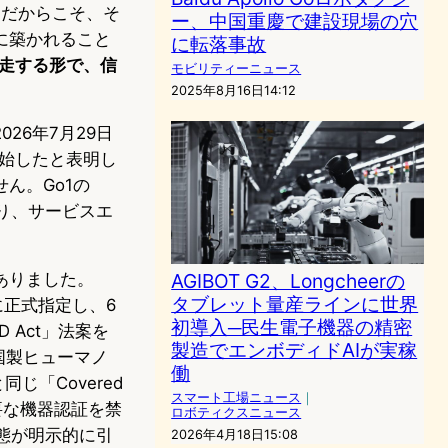
。だからこそ、そ
ー、中国重慶で建設現場の穴
に築かれること
に転落事故
化と並走する形で、信
モビリティーニュース
2025年8月16日14:12
2026年7月29日
開始したと表明し
ん。Go1の
どまり、サービスエ
AGIBOT G2、Longcheerの
ありました。
タブレット量産ラインに世界
業に正式指定し、6
初導入─民生電子機器の精密
 Act」法案を
製造でエンボディドAIが実稼
中国製ヒューマノ
働
じ「Covered
スマート工場ニュース
｜
要な機器認証を禁
ロボティクスニュース
状態が明示的に引
2026年4月18日15:08