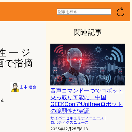
検
索
関連記事
性 — ジ
画で指摘
山本 達也
音声コマンド一つでロボット
乗っ取り可能に。中国
54
GEEKConでUnitreeロボット
の脆弱性が実証
サイバーセキュリティニュース
｜
ロボティクスニュース
2025年12月25日8:13