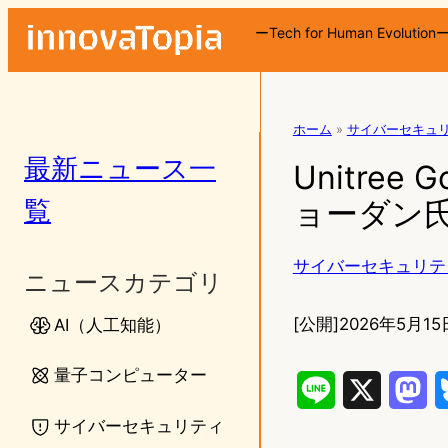
ーTech for Human Evolution
ホーム
»
サイバーセキュ
最新ニュース一
Unitree
覧
ョーダン
サイバーセキュリテ
ニュースカテゴリ
[公開]
2026年5月15
AI（人工知能）
量子コンピューター
L
X
M
サイバーセキュリティ
i
a