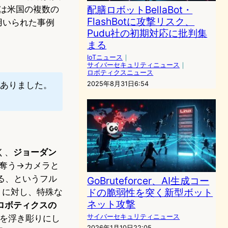
配膳ロボットBellaBot・
2は米国の複数の
FlashBotに攻撃リスク、
用いられた事例
Pudu社の初期対応に批判集
まる
IoTニュース
｜
サイバーセキュリティニュース
｜
ロボティクスニュース
2025年8月31日6:54
ありました。
く、
ジョーダン
限を奪う→カメラと
する、というフル
GoBruteforcer、AI生成コー
ドの脆弱性を突く新型ボット
トに対し、特殊な
ネット攻撃
ロボティクスの
サイバーセキュリティニュース
を浮き彫りにし
2026年1月10日22:05