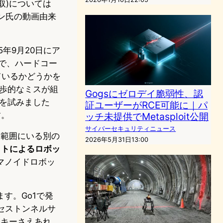
奪取)については
ン氏の動画由来
25年9月20日にア
性で、ハードコー
ているかどうかを
歩的なミスが組
Gogsにゼロデイ脆弱性、認
示を試みました
証ユーザーがRCE可能に｜パ
す。
ッチ未提供でMetasploit公開
サイバーセキュリティニュース
達範囲にいる別の
2026年5月31日13:00
ットによるロボッ
マノイドロボッ
す。Go1で発
アクセストンネルサ
Iキーさえあれ