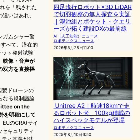
四足歩行ロボット×3D LiDAR
これを「残された
で切羽観察の無人探査を実証
の違いはあれ、
｜鴻池組とポケット・クエリ
ーズが拓く建設DXの最前線
ンガムシャー警
AI（人工知能）ニュース
｜
ロボティクスニュース
はすべて、潜在的
2026年5月28日11:00
ケット発射試験
。
映像・音声が
の双方を直接揺
国製ドローンの
のさらなる規制議論
Unitree A2｜時速18kmで走
e on the
るロボット犬、100kg積載の
姿勢を明確にして
ハイスペックモデルが登場
UのCRA(サイ
ロボティクスニュース
要なセキュリティ
2025年8月10日6:50
ュリティ基準が法