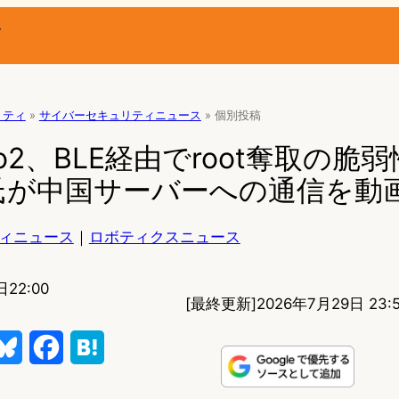
ー
リティ
»
サイバーセキュリティニュース
»
個別投稿
 Go2、BLE経由でroot奪取の脆弱
氏が中国サーバーへの通信を動
ィニュース
｜
ロボティクスニュース
日22:00
[最終更新]
2026年7月29日 23:
B
F
H
l
a
a