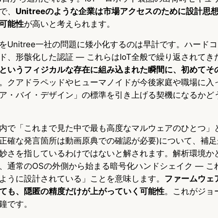
で、
Unitreeのような企業は市場アクセスのために設計思
可能性
が高いと考えられます。
をUnitree一社の問題に矮小化するのは早計です。ハード
ド、形骸化した認証 — これらはIoT全般で繰り返されてき
というフィジカルな存在に組み込まれた瞬間に、初めてそ
。クアドラペッドやヒューマノイドが今後家庭や職場に入
ア・バイ・デザイン」の標準を引き上げる契機になるかど
内で「これまで見た中で最も高度なマルウェアのひとつ」
※正確な発言箇所は動画原典での確認が必要)について、補
妙さを指しているわけではないと解されます。解析環境か
、通常のOSの外側から始まる暗号化ハンドシェイク — こ
ように設計されている」ことを意味します。
ファームウェ
ても、隠匿の精度だけが上がっていく可能性
。これがジョ
鐘です。