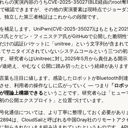
の実演内容のうちCVE-2025-35027(BLE経由のroot
料で確認できますが、その他の実演要素は現時点でジョーダ
、独立した第三者検証はこれからの段階です。
足します。UniPwn(CVE-2025-35027)はもともと20
ス氏とケビン・フィニステア氏がGitHubで公開した脆弱
けの認証(パケットに「unitree」という文字列が含まれ
してサニタイズされていないシステムコールという三つの初
。研究者らはUnitreeに対し2025年5月から責任ある開
が途絶え、やむなく公開に踏み切ったという経緯がありま
葉も注目に値します。感染したロボットがBluetooth到
させ、利用者の操作なしに広がっていく — つまり
「ロボ
が理論上構築できる
ということです。研究者らは「ヒュー
初の公開エクスプロイト」と位置づけています。
号化通信については、より丁寧に整理しておく必要がありま
5-2894は、CloudSailと呼ばれる中国Oray社のリモート
に知らされないまま組み込まれていたというものです。AP