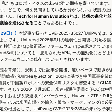
aとして、私たちはロボティクスの未来に強い期待を寄せています
つ、どこで、何を見聞きしているか分からない」状態の上
ません。
Tech for Human Evolutionとは、技術の進
議論を進化させること
でもあるはずです。
月29日）】
本記事で扱ったCVE-2025-35027(UniPwn)は、
まです。Unitreeは2025年9月の脆弱性公開後に対応を
た検証によれば修正済みファームウェアは確認されていませ
94(CloudSail)についても、悪用されたAPIキーの無効化にと
ファームウェアに残存しているとされています。
態を背景に、規制面では記事公開後、速いペースで動きが
国防総省がUnitreeをSection 1260Hに基づき中国軍事企
員が中国製ロボットの安全保障リスクを審査する「GUARD
。そして2026年7月28日、米連邦通信委員会(FCC)は
トおよび系統連系インバーターを、Huawei・ZTE・DJIと同
、新規モデルの米国市場への輸入・販売・マーケティングに必
の根拠として、UniPwnとCVE-2025-2894の未パッチ