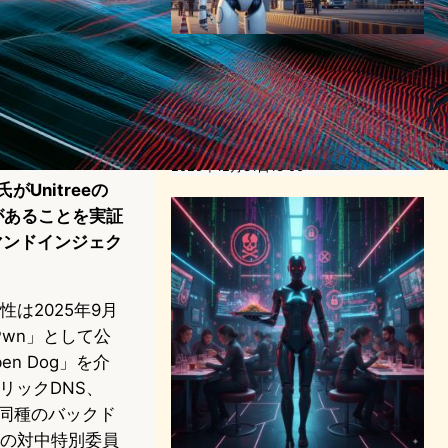
中国がヒューマノイドロボッ
トを国境検問所に配備。
3700万ドル契約でWalker S2
が実証試験へ
ロボティクスニュース
2025年12月31日13:06
Unitreeの
陥があることを実証
コマンドインジェク
。
は2025年9月
Pwn」として公
n Dog」を介
リックDNS、
る。同種のバックド
下院の対中特別委員