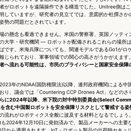
者がロボットを遠隔操作できる構造でした。Unitree側は
明していますが、研究者の見立てでは、意図的か杜撰さか
姿勢の問題だとされています。
場の懸念も看過できません。米国の警察署、英国ノッティ
の大学・研究機関 — ロボットが配備されるこれらの場所
ばです。米海兵隊についても、関連モデルであるGo1がロ
報じられており、軍事領域での関心の高さがうかがえます
者へ流れる可能性は、市民のプライバシーと国家安全保障
023年のNDAA(国防権限法)以降、連邦政府機関による中
、議会では「Countering CCP Drones Act」など
らに2024年以降、米下院の対中特別委員会(Select Committe
ee製品を含む中国製ロボットを安全保障リスクとして警戒する
の流れがロボティクス全般に波及する材料となるでしょう。E
も2024年12月10日に発効済みで、製品メーカーへの主
月11日から適用されます。IoT・ロボット製品の出荷時セキ