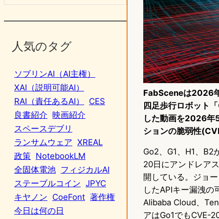
人気のタグ
ソブリンAI（AI主権）
XAI（説明可能AI）
FabSceneは20
RAI（責任あるAI）
CES
四足歩行ロボット「G
良書紹介
映画紹介
した動画を2026年
スペースデブリ
ションの脆弱性(CVE
ランサムウェア
XREAL
Go2、G1、H1、
政策
NotebookLM
20日にアンドレアス
全固体電池
フィジカルAI
開している。ジョーダ
ステーブルコイン
JPYC
したAPIキー漏洩
キヤノン
CoeFont
著作権
Alibaba Clo
今日は何の日
アはGo1でもCVE-