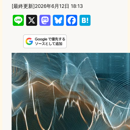
[最終更新]
2026年6月12日 18:13
L
X
M
B
F
H
i
a
l
a
a
n
s
u
c
t
e
t
e
e
e
o
s
b
n
d
k
o
a
o
y
o
n
k