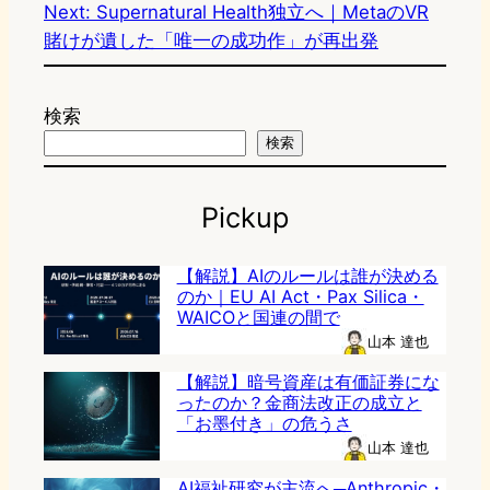
Next:
Supernatural Health独立へ｜MetaのVR
賭けが遺した「唯一の成功作」が再出発
検索
検索
Pickup
【解説】AIのルールは誰が決める
のか｜EU AI Act・Pax Silica・
WAICOと国連の間で
山本 達也
【解説】暗号資産は有価証券にな
ったのか？金商法改正の成立と
「お墨付き」の危うさ
山本 達也
AI福祉研究が主流へ─Anthropic・