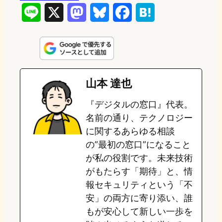
L
X
M
B
F
H
i
a
l
a
a
n
s
u
c
t
e
t
e
e
e
山本 達也
o
s
b
n
『デジタルの窓口』代表。
d
k
o
a
名前の通り、テクノロジー
o
y
o
に関するあらゆる相談
の”最初の窓口”になること
n
k
が私の役割です。未来技術
がもたらす「期待」と、情
報セキュリティという「不
安」の両方に寄り添い、誰
もが安心して新しい一歩を