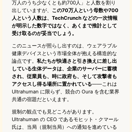
万人のうち少なくとも約700人」と人数を割り
出していますが、
この70万人という母数や700
人という人数は、TechCrunch などの一次情報
が明示した数字ではなく、あくまで推計として
受け取るのが妥当でしょう。
このニュースが照らし出すのは、ウェアラブル
健康デバイスという市場全体が抱える構造的な
論点です。
私たちが快適さと引き換えに差し出
している生体データは、企業のサーバーに蓄積
され、従業員も、時に政府も、そして攻撃者も
アクセスし得る場所に置かれている
——これは
Ultrahuman に限らず、競合の Oura を含む業界
共通の宿題だといえます。
規制の観点でも見どころがあります。
Ultrahuman の CEO であるモヒット・クマール
氏は、当局（規制当局）への通知を進めている