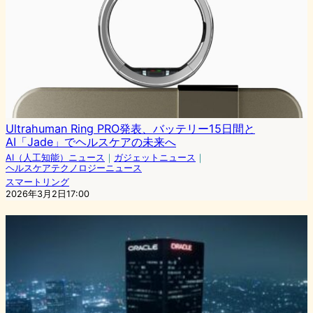
Ultrahuman Ring PRO発表、バッテリー15日間と
AI「Jade」でヘルスケアの未来へ
AI（人工知能）ニュース
｜
ガジェットニュース
｜
ヘルスケアテクノロジーニュース
スマートリング
2026年3月2日17:00