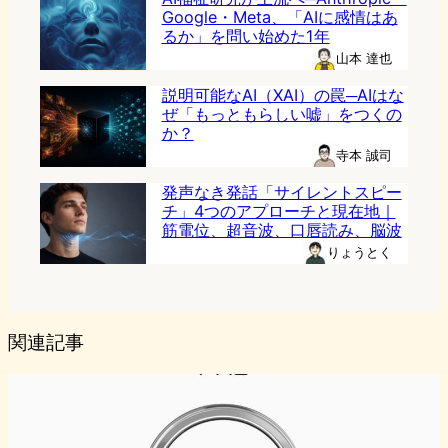
Google・Meta、「AIに感情はあ
るか」を問い始めた1年
山本 達也
説明可能なAI（XAI）の罠─AIはな
ぜ「もっともらしい嘘」をつくの
か？
寺本 誠司
発声なき発話「サイレントスピー
チ」4つのアプローチと現在地｜
筋電位、超音波、口唇読み、脳波
りょうとく
関連記事