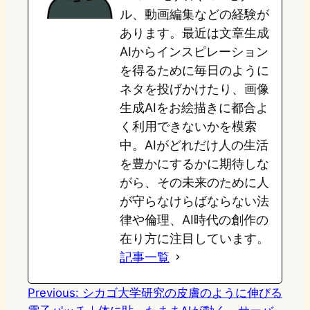
o
y
o
ル、動画編集などの経験が
あります。最近は文章生成
n
k
AIからインスピレーション
を得るために毎日のように
ネタを投げかけたり、画像
生成AIをお絵描きに都合よ
く利用できないかを模索
中。AIがどれだけ人の生活
を豊かにするかに期待しな
がら、その未来のために人
が守らなけらばならない法
律や倫理、AI時代の創作の
在り方に注目しています。
記事一覧
Previous:
シカゴ大学研究の皮膚のように伸びる