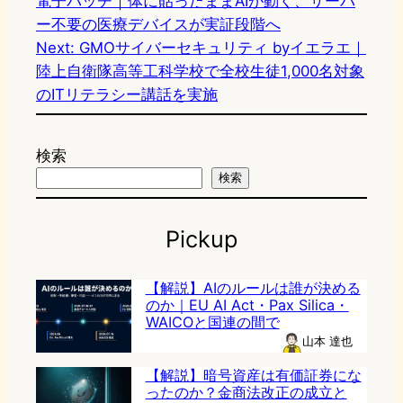
電子パッチ｜体に貼ったままAIが動く、サーバ
ー不要の医療デバイスが実証段階へ
Next:
GMOサイバーセキュリティ byイエラエ｜
陸上自衛隊高等工科学校で全校生徒1,000名対象
のITリテラシー講話を実施
検索
検索
Pickup
【解説】AIのルールは誰が決める
のか｜EU AI Act・Pax Silica・
WAICOと国連の間で
山本 達也
【解説】暗号資産は有価証券にな
ったのか？金商法改正の成立と