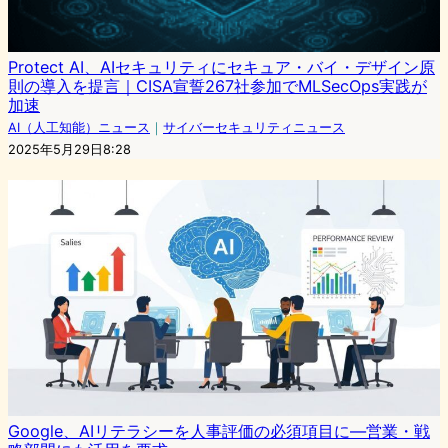
Protect AI、AIセキュリティにセキュア・バイ・デザイン原
則の導入を提言｜CISA宣誓267社参加でMLSecOps実践が
加速
AI（人工知能）ニュース
｜
サイバーセキュリティニュース
2025年5月29日8:28
Google、AIリテラシーを人事評価の必須項目に―営業・戦