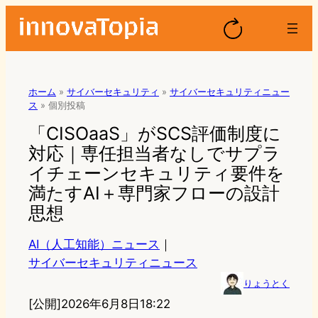
ホーム
»
サイバーセキュリティ
»
サイバーセキュリティニュー
ス
»
個別投稿
「CISOaaS」がSCS評価制度に
対応｜専任担当者なしでサプラ
イチェーンセキュリティ要件を
満たすAI＋専門家フローの設計
思想
AI（人工知能）ニュース
｜
サイバーセキュリティニュース
りょうとく
[公開]
2026年6月8日18:22