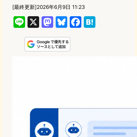
[最終更新]
2026年6月9日 11:23
L
X
M
B
F
H
i
a
l
a
a
n
s
u
c
t
e
t
e
e
e
o
s
b
n
d
k
o
a
o
y
o
n
k