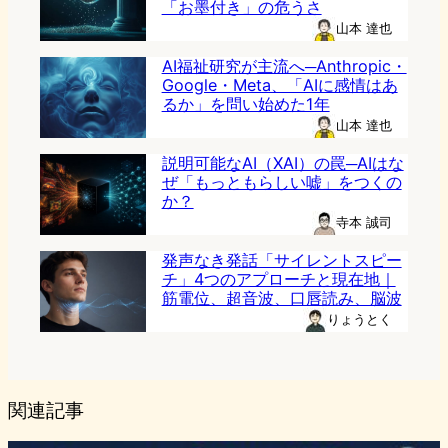
「お墨付き」の危うさ
山本 達也
AI福祉研究が主流へ─Anthropic・
Google・Meta、「AIに感情はあ
るか」を問い始めた1年
山本 達也
説明可能なAI（XAI）の罠─AIはな
ぜ「もっともらしい嘘」をつくの
か？
寺本 誠司
発声なき発話「サイレントスピー
チ」4つのアプローチと現在地｜
筋電位、超音波、口唇読み、脳波
りょうとく
関連記事