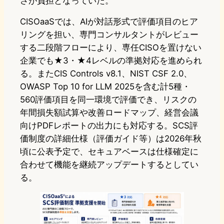
さが負担となっていた。
CISOaaSでは、AIが対話形式で評価項目のヒア
リングを担い、専門コンサルタントがレビュー
する二段階フローにより、専任CISOを置けない
企業でも★3・★4レベルの準拠対応を進められ
る。またCIS Controls v8.1、NIST CSF 2.0、
OWASP Top 10 for LLM 2025を含む計5種・
560評価項目を同一環境で評価でき、リスクの
年間損失額試算や改善ロードマップ、経営会議
向けPDFレポートの出力にも対応する。SCS評
価制度の詳細仕様（評価ガイド等）は2026年秋
頃に公表予定で、セキュアベースは仕様確定に
合わせて機能を継続アップデートするとしてい
る。