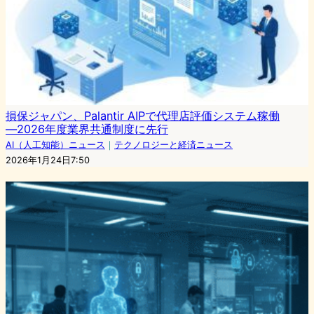
損保ジャパン、Palantir AIPで代理店評価システム稼働
―2026年度業界共通制度に先行
AI（人工知能）ニュース
｜
テクノロジーと経済ニュース
2026年1月24日7:50