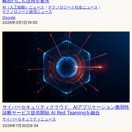
略部門にも活用を要求
AI（人工知能）ニュース
｜
テクノロジーと社会ニュース
｜
テクノロジーと経済ニュース
Google
2026年3月1日19:00
サイバーセキュリティクラウド、AIアプリケーション脆弱性
診断サービス提供開始 AI Red Teamingを融合
サイバーセキュリティニュース
2026年7月30日9:34