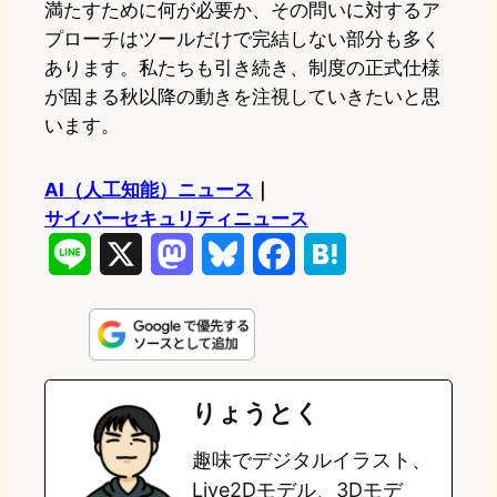
満たすために何が必要か、その問いに対するア
プローチはツールだけで完結しない部分も多く
あります。私たちも引き続き、制度の正式仕様
が固まる秋以降の動きを注視していきたいと思
います。
AI（人工知能）ニュース
｜
サイバーセキュリティニュース
L
X
M
B
F
H
i
a
l
a
a
n
s
u
c
t
e
t
e
e
e
りょうとく
o
s
b
n
趣味でデジタルイラスト、
d
k
o
a
Live2Dモデル、3Dモデ