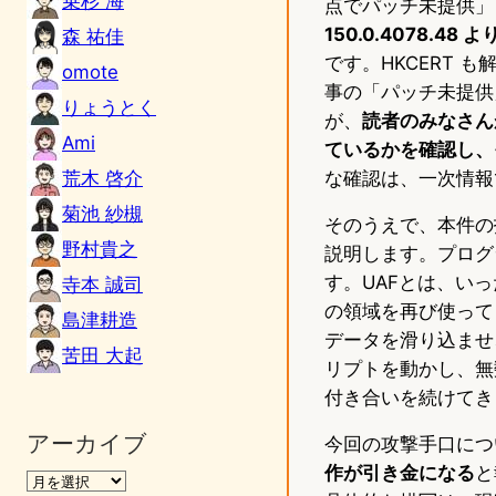
乗杉 海
点でパッチ未提供」
150.0.4078.4
森 祐佳
です。HKCERT も
omote
事の「パッチ未提供
りょうとく
が、
読者のみなさんが
Ami
ているかを確認し、
荒木 啓介
な確認は、一次情報である
菊池 紗槻
そのうえで、本件の技
野村貴之
説明します。プログ
す。UAFとは、い
寺本 誠司
の領域を再び使って
島津耕造
データを滑り込ませ
苦田 大起
リプトを動かし、無
付き合いを続けてき
アーカイブ
今回の攻撃手口につ
作が引き金になる
と