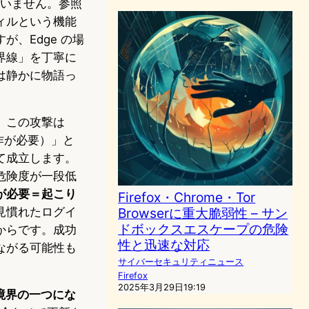
きていません。参照
ィルという機能
、Edge の場
境界線」を丁寧に
は静かに物語っ
、この攻撃は
作が必要）」と
て成立します。
危険度が一段低
が必要＝起こり
Firefox・Chrome・Tor
見慣れたログイ
Browserに重大脆弱性 – サン
ドボックスエスケープの危険
からです。成功
性と迅速な対応
ながる可能性も
サイバーセキュリティニュース
Firefox
2025年3月29日19:19
ィ境界の一つにな