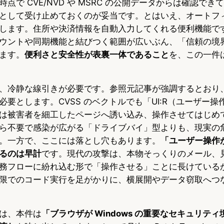
点で CVE/NVD や MSRC の公開データからは確認で
として受け止めておくのが妥当です。とはいえ、オートフ
します。住所や決済情報を自動入力してくれる便利機能ですが
ft アカウントや同期機能と結びつく範囲が広いぶん、「信頼の
ます。
便利さと安全性が表裏一体であること
を、この一件
、冷静な線引きが必要です。参照元記事が強調するとおり
要とします。CVSS のベクトルでも「UI:R（ユーザー操
は被害者を細工したページへ誘い込み、操作させてはじめ
ら不要で感染が広がる「ドライブバイ」型よりも、現実の
。一方で、ここには落とし穴もあります。
「ユーザー操作
るのは早計
です。現代の攻撃は、本物そっくりのメール、
務フローに紛れ込む形で「操作させる」ことに長けている
限でのコード実行を足がかりに、横展開やデータ窃取へつ
は、本件は
「ブラウザが Windows の重要なセキュリテ