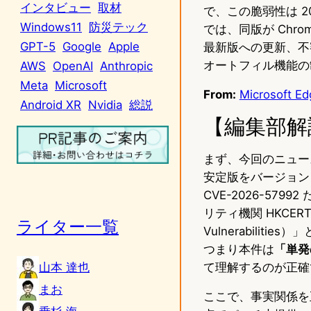
インタビュー
取材
で、この脆弱性は 20
Windows11
防災テック
では、同版が Chrom
GPT-5
Google
Apple
最新版への更新、不審な
オートフィル機能の
AWS
OpenAI
Anthropic
Meta
Microsoft
From:
Microsoft Ed
Android XR
Nvidia
総説
【編集部解
まず、今回のニュースの
安定版をバージョン 
CVE-2026-5
リティ機関 HKCER
ライター一覧
Vulnerabilit
つまり本件は
「単発
山本 達也
て理解するのが正確
まお
ここで、事実関係を