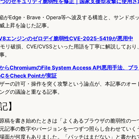
ome、6つのセキュリティ脆弱性を修正｜国家支援型攻撃に使用
欠陥がEdge・Brave・Opera等へ波及する構造と、サンド
威上昇を論じた記事。
V8エンジンのゼロデイ脆弱性CVE-2025-5419が悪用中
reeやメモリ破損、CVE/CVSSといった用語を丁寧に解説して
事。
からChromiumのFile System Access API悪用手法
をCheck Pointが実証
ザーの許可・操作を突く攻撃という論点が、本記事のオー
ングの議論と重なる記事。
記】
原稿を書き始めたときは「よくあるブラウザの脆弱性の一
元記事の数字やバージョンを一つずつ照らし合わせていく
場面が何度もありました。「パッチはまだない」と書かれ