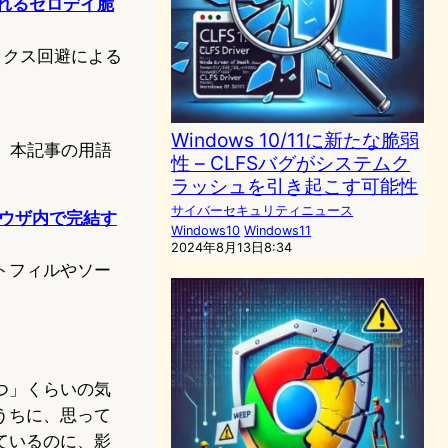
されるゼロデイ脆
ボックス回避による
Windows 10/11に新たな脆弱
おり、本記事の用語
性 – CLFSバグがシステムク
ラッシュを引き起こす可能性
サイバーセキュリティニュース
、ブラウザ内で完結す
Windows10
Windows11
2024年8月13日8:34
トフィルやソー
つ」くらいの気
うちに、思って
ているのに、影