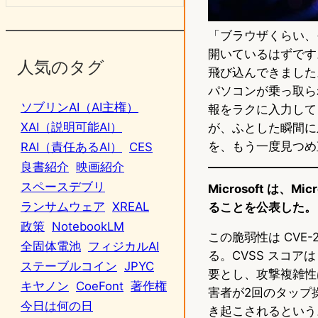
「ブラウザくらい、
開いているはずです
人気のタグ
飛び込んできました
パソコンが乗っ取ら
ソブリンAI（AI主権）
報をラクに入力して
XAI（説明可能AI）
が、ふとした瞬間に
を、もう一度見つめ
RAI（責任あるAI）
CES
良書紹介
映画紹介
スペースデブリ
Microsoft は、
ランサムウェア
XREAL
ることを公表した。
政策
NotebookLM
この脆弱性は CVE-2
全固体電池
フィジカルAI
る。CVSS スコア
ステーブルコイン
JPYC
要とし、攻撃複雑性
キヤノン
CoeFont
著作権
害者が2回のタップ操
今日は何の日
き起こされるという。影響