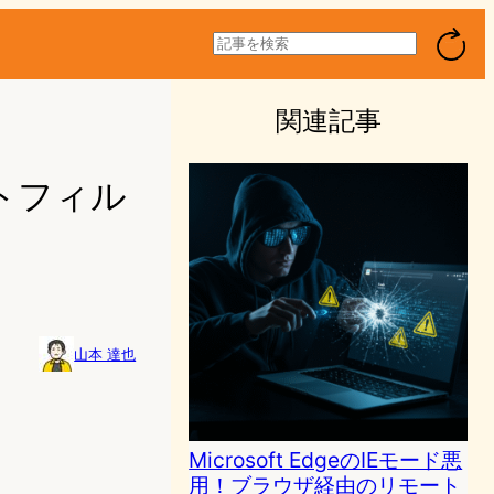
検
索
関連記事
ートフィル
山本 達也
Microsoft EdgeのIEモード悪
用！ブラウザ経由のリモート