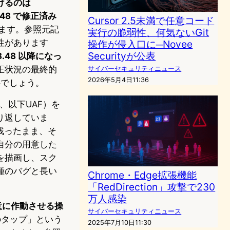
けるのは
.48 で修正済み
Cursor 2.5未満で任意コード
ています。参照元記
実行の脆弱性、何気ないGit
性があります
操作が侵入口に─Novee
Securityが公表
.48 以降になっ
正状況の最終的
サイバーセキュリティニュース
2026年5月4日11:36
安心でしょう。
用、以下UAF）を
り返していま
残ったまま、そ
自分の用意した
を描画し、スク
種のバグと長い
Chrome・Edge拡張機能
「RedDirection」攻撃で230
万人感染
意に作動させる操
サイバーセキュリティニュース
のタップ」という
2025年7月10日11:30