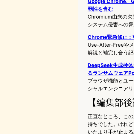
Google Chr
弱性を含む
Chromium由来の
システム侵害への脅
Chrome緊急修正：
Use-After-F
解説と補完し合う記
DeepSeek生成検体
るランサムウェアPoC
ブラウザ機能とユー
シャルエンジニアリ
【編集部後
正直なところ、この
持ちでした。けれど
いたより手が止まる