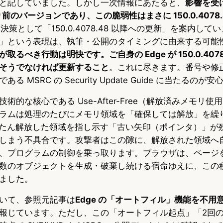
と記していました。しかし一次情報にあたると、
影響を受
8 より前のバージョンであり、この脆弱性はまさに 150.0.4078
解決策として「150.0.4078.48 以降への更新」を案内し
」という表現は、執筆・公開のタイミングに由来する可能
取るべき行動は明快です。ご自身の Edge が 150.0.4078
そうでなければ更新すること
。これに尽きます。番号や修
 MSRC の Security Update Guide に当たるのが
術的な核心である Use-After-Free（解放済みメモリ使
ラムは処理のたびにメモリ領域を「確保しては解放」を繰
ったん解放した領域を指し示す「古い矢印（ポインタ）」が
しまう不具合です。攻撃者はこの隙に、解放された領域へ
、プログラムの制御を乗っ取ります。ブラウザは、ページ
数のオブジェクトを生成・破棄し続ける宿命ゆえに、この
ました。
いて、参照元記事は
Edge の「オートフィル」機能を不用
報じています。ただし、この「オートフィル起点」「2回