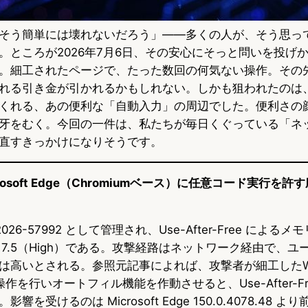
そう簡単には壊れないだろう」——多くの人が、そう思って毎日
。ところが2026年7月6日、その安心にそっと問いを投げ
。細工されたページで、たった数回の何気ない操作。その
れる引き金が引かれるかもしれない。しかも狙われたのは
くれる、あの便利な「自動入力」の周辺でした。便利さの
牙をむく。今回の一件は、私たちが毎日くぐっている「ネ
直すきっかけになりそうです。
Microsoft Edge（Chromiumベース）に任意コード実行
026-57992 として管理され、Use-After-Free による
は 7.5（High）である。攻撃経路はネットワーク経由で、
は高いとされる。参照元記事によれば、攻撃者が細工したW
作を行いオートフィル機能を作動させると、Use-After-Fr
を受けるのは Microsoft Edge 150.0.4078.48 