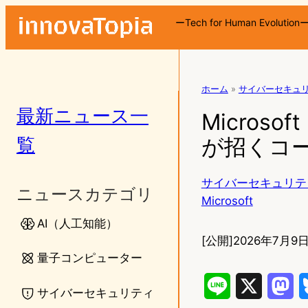
ーTech for Human Evolution
ホーム
»
サイバーセキュ
最新ニュース一
Micros
覧
が招くコ
サイバーセキュリテ
ニュースカテゴリ
Microsoft
AI（人工知能）
[公開]
2026年7月9日
量子コンピューター
L
X
M
サイバーセキュリティ