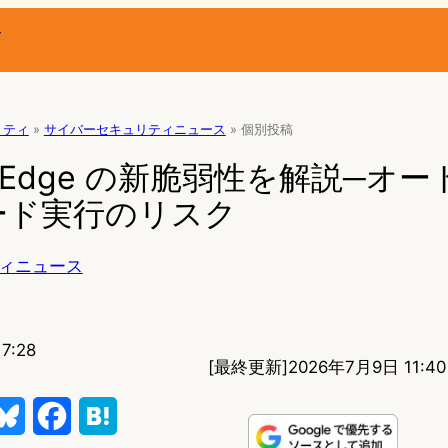
ー
リティ
»
サイバーセキュリティニュース
»
個別投稿
oft Edge の新脆弱性を解説─オ
ード実行のリスク
ィニュース
7:28
[最終更新]
2026年7月9日 11:40
B
F
H