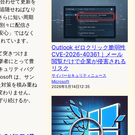
 に合わせて更新を
に追随せねばなり
さらに短い周期
e が別々に配信さ
ば安心」ではなく
られています。
Outlook ゼロクリック脆弱性
て突きつけま
CVE-2026-40361｜メール
閲覧だけで企業が侵害される
攻撃者にとって豊
リスク
セキュリティバグ
サイバーセキュリティニュース
soft は、サン
Microsoft
た対策を積み重ね
2026年5月14日12:35
変わりません。
守り続けるか。