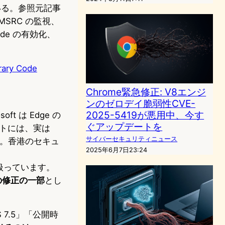
ている。参照元記事
、MSRC の監視、
ode の有効化、
trary Code
Chrome緊急修正: V8エンジ
ンのゼロデイ脆弱性CVE-
2025-5419が悪用中、今す
 は Edge の
ぐアップデートを
ートには、実は
サイバーセキュリティニュース
ます。香港のセキュ
2025年6月7日23:24
もに扱っています。
の修正の一部
とし
7.5」「公開時