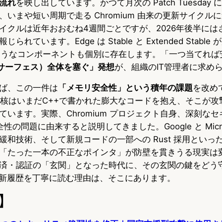
流れ
を映し出しています。かつて月次の Patch Tuesday
いまや短い周期で走る Chromium 由来の更新サイクル
イクルは近年おおむね4週間ごとですが、2026年後半には
れています。Edge は Stable と Extended Stabl
2 のようなコンポーネントも個別に存在します。「一つ当てれ
（サーフェス）全体を塞ぐ」発想
が、組織のIT管理者に求め
ば、この一件は
「メモリ安全性」という積年の課題
を改め
 の中核はいまだC++で書かれた膨大なコードを抱え、そこが
ています。実際、Chromium プロジェクト自身、深刻な
の問題に由来すると説明してきました。Google と Micro
緩和技術、そして新規コードの一部への Rust 採用といっ
「たった一本の不正なポインタ」が防壁を貫きうる現実は
済・認証の「玄関」となった時代に、その玄関の鍵をどう
の更新履歴を丁寧に読む理由は、そこにあります。
】