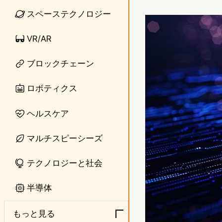
i
a
スペーステクノロジー
n
s
VR/AR
e
t
o
ブロックチェーン
d
ロボティクス
o
ヘルスケア
n
マルチスピーシーズ
テクノロジーと社会
半導体
もっと見る