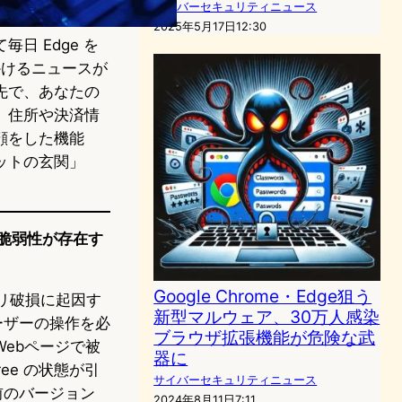
サイバーセキュリティニュース
2025年5月17日12:30
 Edge を
かけるニュースが
先で、あなたの
、住所や決済情
顔をした機能
ットの玄関」
を許す脆弱性が存在す
Google Chrome・Edge狙う
メモリ破損に起因す
新型マルウェア、30万人感染
ユーザーの操作を必
ブラウザ拡張機能が危険な武
ebページで被
器に
ee の状態が引
サイバーセキュリティニュース
より前のバージョン
2024年8月11日7:11