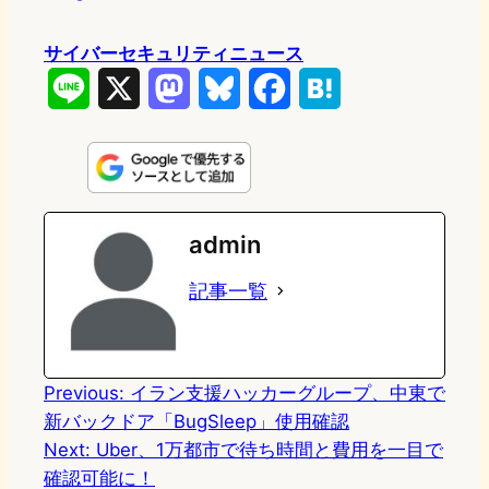
サイバーセキュリティニュース
L
X
M
B
F
H
i
a
l
a
a
n
s
u
c
t
e
t
e
e
e
admin
o
s
b
n
記事一覧
d
k
o
a
o
y
o
n
k
Previous:
イラン支援ハッカーグループ、中東で
新バックドア「BugSleep」使用確認
Next:
Uber、1万都市で待ち時間と費用を一目で
確認可能に！