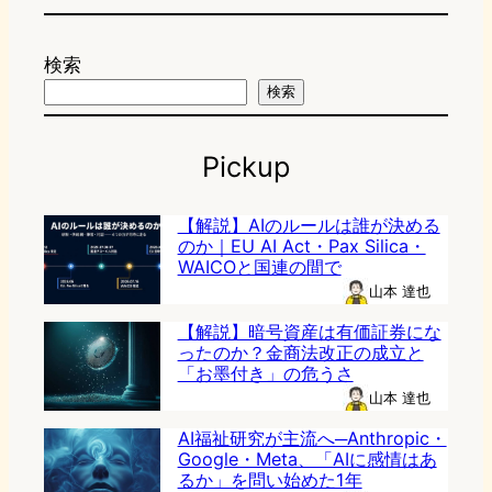
検索
検索
Pickup
【解説】AIのルールは誰が決める
のか｜EU AI Act・Pax Silica・
WAICOと国連の間で
山本 達也
【解説】暗号資産は有価証券にな
ったのか？金商法改正の成立と
「お墨付き」の危うさ
山本 達也
AI福祉研究が主流へ─Anthropic・
Google・Meta、「AIに感情はあ
るか」を問い始めた1年