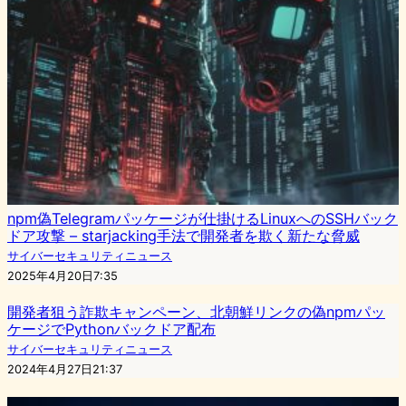
npm偽Telegramパッケージが仕掛けるLinuxへのSSHバック
ドア攻撃 – starjacking手法で開発者を欺く新たな脅威
サイバーセキュリティニュース
2025年4月20日7:35
開発者狙う詐欺キャンペーン、北朝鮮リンクの偽npmパッ
ケージでPythonバックドア配布
サイバーセキュリティニュース
2024年4月27日21:37