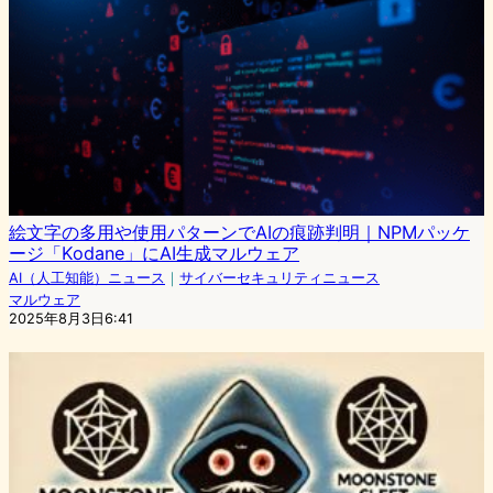
絵文字の多用や使用パターンでAIの痕跡判明｜NPMパッケ
ージ「Kodane」にAI生成マルウェア
AI（人工知能）ニュース
｜
サイバーセキュリティニュース
マルウェア
2025年8月3日6:41