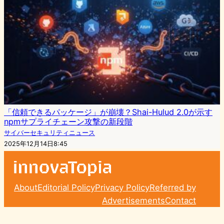
「信頼できるパッケージ」が崩壊？Shai-Hulud 2.0が示す
npmサプライチェーン攻撃の新段階
サイバーセキュリティニュース
2025年12月14日8:45
About
Editorial Policy
Privacy Policy
Referred by
Advertisements
Contact