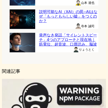
山本 達也
説明可能なAI（XAI）の罠─AIはな
ぜ「もっともらしい嘘」をつくの
か？
寺本 誠司
発声なき発話「サイレントスピー
チ」4つのアプローチと現在地｜
筋電位、超音波、口唇読み、脳波
りょうとく
関連記事