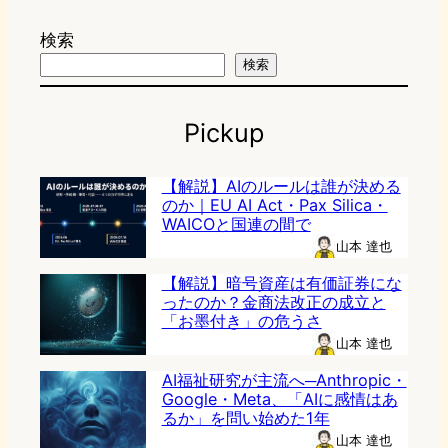
検索
検索
Pickup
【解説】AIのルールは誰が決める
のか｜EU AI Act・Pax Silica・
WAICOと国連の間で
山本 達也
【解説】暗号資産は有価証券にな
ったのか？金商法改正の成立と
「お墨付き」の危うさ
山本 達也
AI福祉研究が主流へ─Anthropic・
Google・Meta、「AIに感情はあ
るか」を問い始めた1年
山本 達也