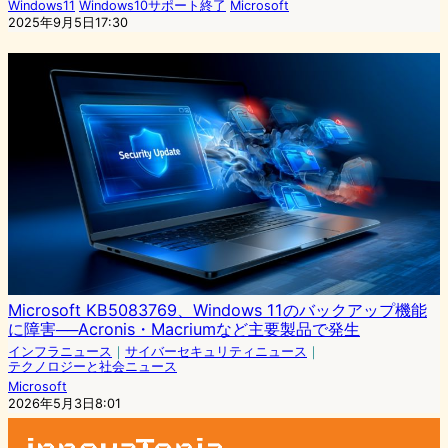
Windows11
Windows10サポート終了
Microsoft
2025年9月5日17:30
Microsoft KB5083769、Windows 11のバックアップ機能
に障害──Acronis・Macriumなど主要製品で発生
インフラニュース
｜
サイバーセキュリティニュース
｜
テクノロジーと社会ニュース
Microsoft
2026年5月3日8:01