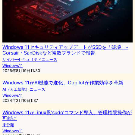
Windows 11セキュリティアップデートがSSDを「破壊」-
Corsair・SanDiskなど複数ブランドで報告
サイバーセキュリティニュース
Windows11
2025年8月19日11:30
Windows 11がAI機能で進化、Copilotが作業効率を革新
AI（人工知能）ニュース
Windows11
2024年2月10日1:37
Windows 11がLinux風’sudo’コマンド導入、管理権限操作が
可能に
未分類
Windows11