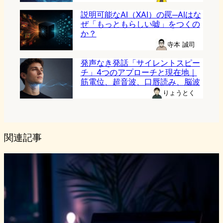
説明可能なAI（XAI）の罠─AIはな
ぜ「もっともらしい嘘」をつくの
か？
寺本 誠司
発声なき発話「サイレントスピー
チ」4つのアプローチと現在地｜
筋電位、超音波、口唇読み、脳波
りょうとく
関連記事