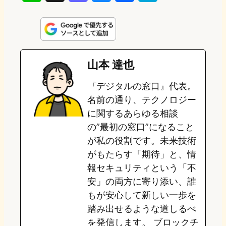
i
a
l
a
a
n
s
u
c
t
e
t
e
e
e
山本 達也
o
s
b
n
『デジタルの窓口』代表。
d
k
o
a
名前の通り、テクノロジー
o
y
o
に関するあらゆる相談
の”最初の窓口”になること
n
k
が私の役割です。未来技術
がもたらす「期待」と、情
報セキュリティという「不
安」の両方に寄り添い、誰
もが安心して新しい一歩を
踏み出せるような道しるべ
を発信します。 ブロックチ