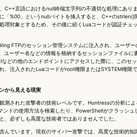
、C++言語におけるnull終端文字列の不適切な処理にあり
%00」というnullバイトを挿入すると、C++のstrlen()
処理対象とするため、その後に続くLuaコードが認証チェ
Wing FTPのセッション管理システムに注入され、ユーザ
ス、ユーザー名などの情報を格納するセッションファイルに
htmlなどの他のエンドポイントにアクセスした際に、このセ
、注入されたLuaコードがroot権限またはSYSTEM権
ンから見える現実
観測された攻撃者の技術レベルです。Huntressの分析に
コマンドの使用方法を検索したり、PowerShellがクラッシ
と、必ずしも高度な技術者ではありませんでした。
含んでいます。現在のサイバー攻撃では、高度な技術的知