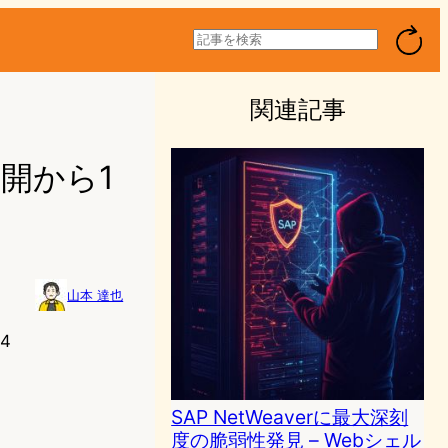
検
索
関連記事
、公開から1
山本 達也
54
SAP NetWeaverに最大深刻
度の脆弱性発見 – Webシェル