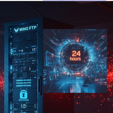
を通じた不正アクセスの危険
性
サイバーセキュリティニュース
2025年4月26日7:28
CVE脆弱性、2025年Q1に
159件が悪用 – 28.3%は公開
24時間以内に攻撃対象に