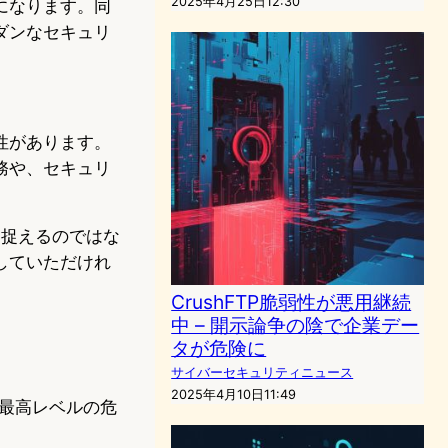
2025年4月25日12:30
になります。同
ダンなセキュリ
性があります。
務や、セキュリ
て捉えるのではな
していただけれ
CrushFTP脆弱性が悪用継続
中 – 開示論争の陰で企業デー
タが危険に
サイバーセキュリティニュース
2025年4月10日11:49
は最高レベルの危