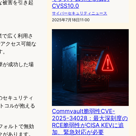
な被害を引き起
CVSS10.0
サイバーセキュリティニュース
2025年7月18日11:00
企業で広く利用さ
でアクセス可能な
す。
撃が成功した場
のセキュリティ
ロトコルが抱える
Commvault脆弱性CVE-
2025-34028：最大深刻度の
RCE脆弱性がCISA KEVに追
をデフォルトで無効
加、緊急対応が必要
クがあります。