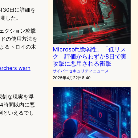
6月30日に詳細を
観測した。
ジェクション攻撃
ンドの使用方法を
erによるトロイの木
Microsoft脆弱性、「低リス
ク」評価からわずか8日で実
攻撃に悪用される衝撃
archers warn
サイバーセキュリティニュース
2025年4月22日8:40
る深刻な現実を浮
24時間以内に悪
例といえるでし