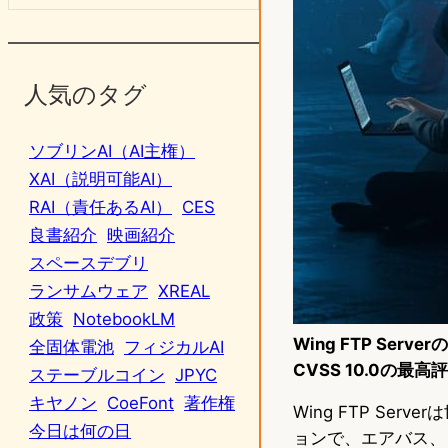
人気のタグ
ソブリンAI（AI主権）
XAI（説明可能AI）
RAI（責任あるAI）
CES
良書紹介
映画紹介
スペースデブリ
ランサムウェア
XREAL
政策
NotebookLM
Wing FTP Ser
全固体電池
フィジカルAI
CVSS 10.0の
ステーブルコイン
JPYC
キヤノン
CoeFont
著作権
Wing FTP S
今日は何の日
ョンで、エアバス、