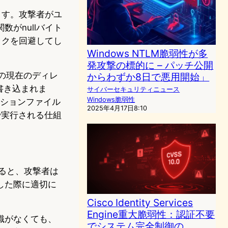
ます。攻撃者がユ
関数がnullバイト
ックを回避してし
Windows NTLM脆弱性が多
発攻撃の標的に – パッチ公開
ーの現在のディレ
からわずか8日で悪用開始」
書き込まれま
サイバーセキュリティニュース
Windows脆弱性
ッションファイル
2025年4月17日8:10
限で実行される仕組
よると、攻撃者は
ュした際に適切に
Cisco Identity Services
Engine重大脆弱性：認証不要
識がなくても、
でシステム完全制御の