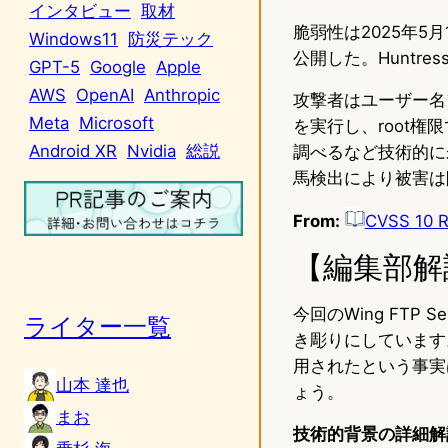
インタビュー
取材
脆弱性は2025年5月
Windows11
防災テック
公開した。Huntr
GPT-5
Google
Apple
AWS
OpenAI
Anthropic
攻撃者はユーザー名フ
Meta
Microsoft
を実行し、root権
Android XR
Nvidia
総説
調べるなど技術的に未熟で
馬検出により被害は
From:
CVSS 10 RC
【編集部解
今回のWing FT
ライター一覧
き彫りにしています。
用されたという事実
山本 達也
ょう。
まお
技術的背景の詳細解