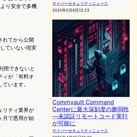
サイバーセキュリティニュース
った、より安全で多機
2025年5月6日12:23
されてから公開
了していない現実
が利用できないと
ティが「有料オ
しています。
Commvault Command
Centerに最大深刻度の脆弱性
ュリティ業界が
—未認証リモートコード実行
ヶ月で悪用が始
が可能に
サイバーセキュリティニュース