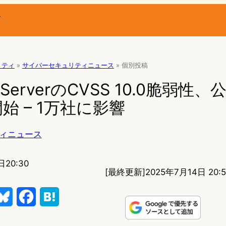
ー
リティ
»
サイバーセキュリティニュース
»
個別投稿
P ServerのCVSS 10.0脆弱性
始 – 1万社に影響
ィニュース
日20:30
[最終更新]
2025年7月14日 20:
B
F
H
l
a
a