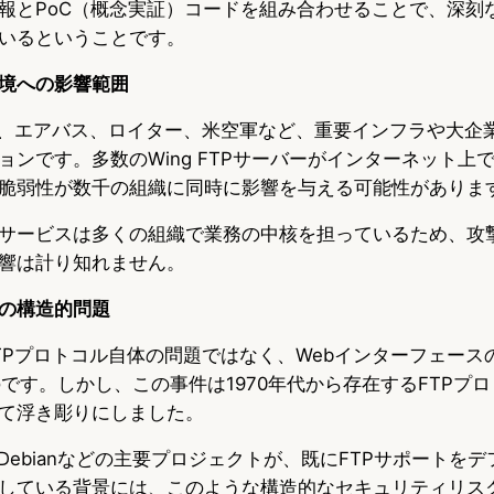
報とPoC（概念実証）コードを組み合わせることで、深刻
いるということです。
境への影響範囲
erverは、エアバス、ロイター、米空軍など、重要インフラや大
ョンです。多数のWing FTPサーバーがインターネット上
脆弱性が数千の組織に同時に影響を与える可能性がありま
サービスは多くの組織で業務の中核を担っているため、攻
響は計り知れません。
の構造的問題
TPプロトコル自体の問題ではなく、Webインターフェース
のです。しかし、この事件は1970年代から存在するFTPプ
て浮き彫りにしました。
fox、Debianなどの主要プロジェクトが、既にFTPサポート
している背景には、このような構造的なセキュリティリス