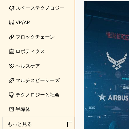
n
s
スペーステクノロジー
e
t
VR/AR
o
ブロックチェーン
d
o
ロボティクス
n
ヘルスケア
マルチスピーシーズ
テクノロジーと社会
半導体
もっと見る