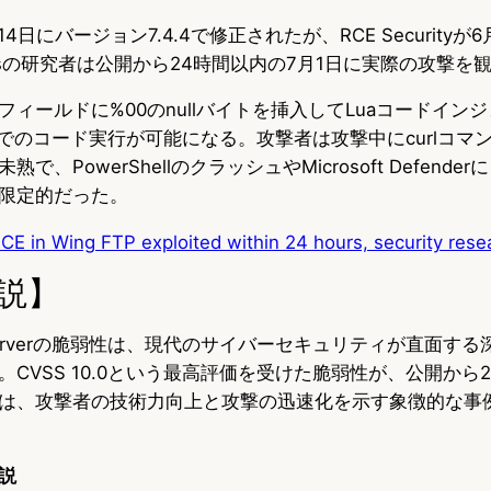
14日にバージョン7.4.4で修正されたが、RCE Securityが
essの研究者は公開から24時間以内の7月1日に実際の攻撃を
ィールドに%00のnullバイトを挿入してLuaコードイン
限でのコード実行が可能になる。攻撃者は攻撃中にcurlコマ
、PowerShellのクラッシュやMicrosoft Defend
限定的だった。
E in Wing FTP exploited within 24 hours, security rese
説】
P Serverの脆弱性は、現代のサイバーセキュリティが直面す
CVSS 10.0という最高評価を受けた脆弱性が、公開から
は、攻撃者の技術力向上と攻撃の迅速化を示す象徴的な事
説