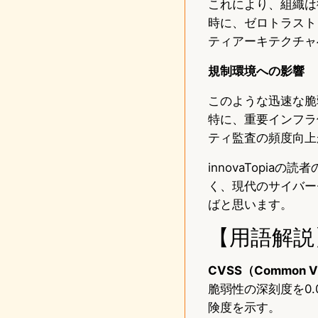
これにより、組織は
時に、ゼロトラスト
ティアーキテクチャ
規制環境への影響
このような迅速な脆
特に、重要インフラ
ティ監査の頻度向上
innovaTopi
く、現代のサイバー
ばと思います。
【用語解説
CVSS（Common Vul
脆弱性の深刻度を0.
険度を示す。