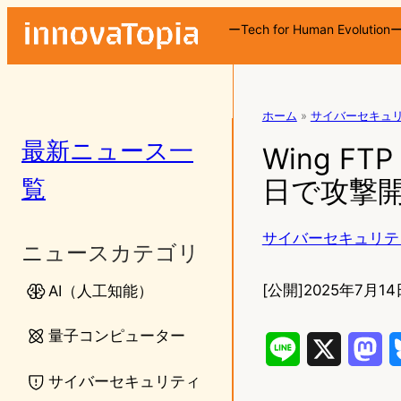
ーTech for Human Evolution
ホーム
»
サイバーセキュ
最新ニュース一
Wing FT
覧
日で攻撃開
サイバーセキュリテ
ニュースカテゴリ
[公開]
2025年7月14
AI（人工知能）
量子コンピューター
L
X
M
サイバーセキュリティ
i
a