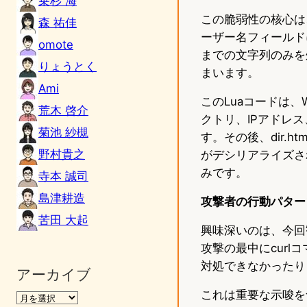
乗杉 海
この脆弱性の核心は
森 祐佳
ーザー名フィールドに「
omote
までの文字列のみを
りょうとく
まいます。
Ami
このLuaコードは、
荒木 啓介
クトリ、IPアドレ
菊池 紗槻
す。その後、dir.
野村貴之
がデシリアライズされ
みです。
寺本 誠司
島津耕造
攻撃者の行動パター
苦田 大起
興味深いのは、今回
攻撃の最中にcurl
対処できなかったり
アーカイブ
これは重要な示唆を