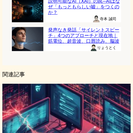
説明可能なAI（XAI）の罠─AIはな
ぜ「もっともらしい嘘」をつくの
か？
寺本 誠司
発声なき発話「サイレントスピー
チ」4つのアプローチと現在地｜
筋電位、超音波、口唇読み、脳波
りょうとく
関連記事