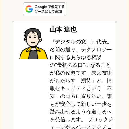
n
s
u
c
t
e
t
e
e
e
山本 達也
o
s
b
n
『デジタルの窓口』代表。
d
k
o
a
名前の通り、テクノロジー
o
y
o
に関するあらゆる相談
の”最初の窓口”になること
n
k
が私の役割です。未来技術
がもたらす「期待」と、情
報セキュリティという「不
安」の両方に寄り添い、誰
もが安心して新しい一歩を
踏み出せるような道しるべ
を発信します。 ブロックチ
ェーンやスペーステクノロ