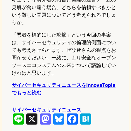
見解が食い違う場合、どちらを信頼すべきかと
いう難しい問題についてどう考えられるでしょ
うか。
「悪者を標的にした攻撃」という今回の事案
は、サイバーセキュリティの倫理的側面につい
ても考えさせられます。ぜひ皆さんの視点をお
聞かせください。一緒に、より安全なオープン
ソースエコシステムの未来について議論してい
ければと思います。
サイバーセキュリティニュースをinnovaTopia
でもっと読む
サイバーセキュリティニュース
L
X
M
B
F
H
i
a
l
a
a