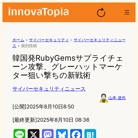
ホーム
»
サイバーセキュリティ
»
サイバーセキュリティニュー
ス
»
個別投稿
韓国発RubyGemsサプライチェ
ーン攻撃、グレーハットマーケ
ター狙い撃ちの新戦術
サイバーセキュリティニュース
山本 達也
[公開]
2025年8月10日8:50
[最終更新]
2025年8月10日 08:36
L
X
M
B
F
H