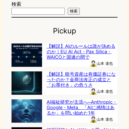
検索
検索
Pickup
【解説】AIのルールは誰が決める
のか｜EU AI Act・Pax Silica・
WAICOと国連の間で
山本 達也
【解説】暗号資産は有価証券にな
ったのか？金商法改正の成立と
「お墨付き」の危うさ
山本 達也
AI福祉研究が主流へ─Anthropic・
Google・Meta、「AIに感情はあ
るか」を問い始めた1年
山本 達也