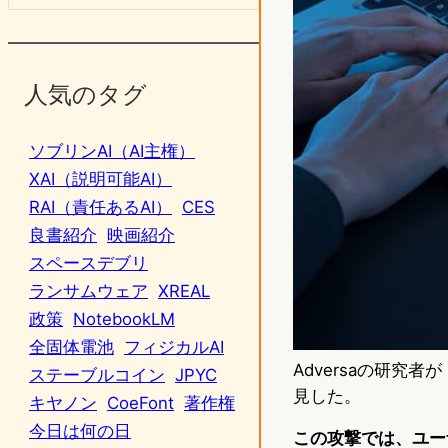
人気のタグ
ソブリンAI（AI主権）
XAI（説明可能AI）
RAI（責任あるAI）
CES
良書紹介
映画紹介
スペースデブリ
ランサムウェア
XREAL
政策
NotebookLM
全固体電池
フィジカルAI
Adversaの研究者
ステーブルコイン
JPYC
見した。
キヤノン
CoeFont
著作権
今日は何の日
この攻撃では、ユー