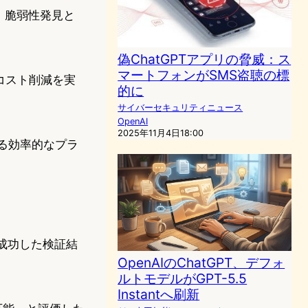
。脆弱性発見と
偽ChatGPTアプリの脅威：ス
マートフォンがSMS盗聴の標
コスト削減を実
的に
サイバーセキュリティニュース
OpenAI
2025年11月4日18:00
ある効率的なプラ
が成功した検証結
OpenAIのChatGPT、デフォ
ルトモデルがGPT-5.5
Instantへ刷新