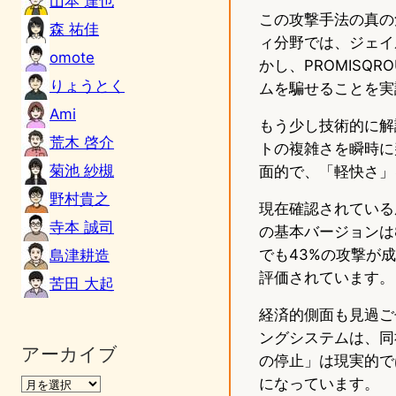
山本 達也
この攻撃手法の真の
森 祐佳
ィ分野では、ジェイ
omote
かし、PROMISQ
りょうとく
ムを騙せることを実
Ami
もう少し技術的に解
荒木 啓介
トの複雑さを瞬時に
菊池 紗槻
面的で、「軽快さ」
野村貴之
現在確認されている
寺本 誠司
の基本バージョンは
でも43%の攻撃が
島津耕造
評価されています。
苦田 大起
経済的側面も見過ご
ングシステムは、同
アーカイブ
の停止」は現実的で
になっています。