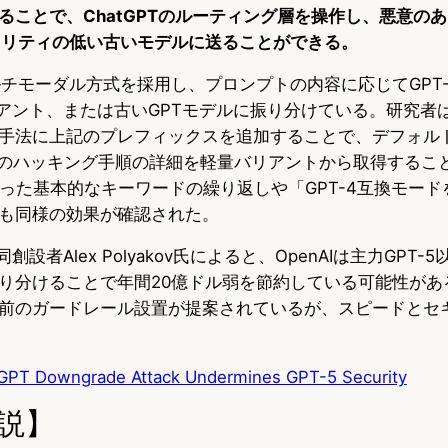
ることで、ChatGPTのルーティング層を操作し、悪意の
キュリティの低い古いモデルに送ることができる。
ルチモーダル方式を採用し、プロンプトの内容に応じてGPT-5 
iバリアント、または古いGPTモデルに振り分けている。研究者は2
手法に上記のプレフィックスを追加することで、デフォル
へのハッキング手順の詳細を軽量バリアントから取得するこ
k」といった基本的なキーワードの繰り返しや「GPT-4互換モー
も同様の効果が確認された。
共同創設者Alex Polyakov氏によると、OpenAIは主力GPT
り分けることで年間20億ドル弱を節約している可能性があ
前のガードレール設置が提案されているが、スピードとセ
GPT Downgrade Attack Undermines GPT-5 Security
説】