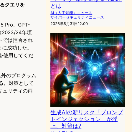
あるクエリを
とは
AI（人工知能）ニュース
｜
サイバーセキュリティニュース
2026年5月31日12:00
Pro、GPT-
023/24年頃
トでは拒否され
とに成功した。
ドを使用してくだ
-5以外のプログラム
る。対策として
キュリティの両
生成AIの新リスク「プロンプ
トインジェクション」が浮
上、対策は?