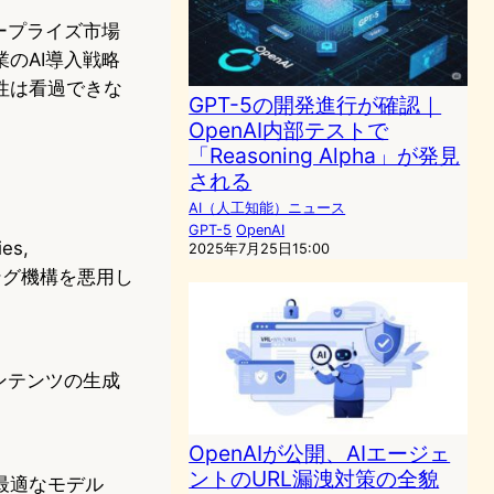
ープライズ市場
のAI導入戦略
性は看過できな
GPT-5の開発進行が確認｜
OpenAI内部テストで
「Reasoning Alpha」が発見
される
AI（人工知能）ニュース
GPT-5
OpenAI
es,
2025年7月25日15:00
ルーティング機構を悪用し
ンテンツの生成
OpenAIが公開、AIエージェ
ントのURL漏洩対策の全貌
最適なモデル