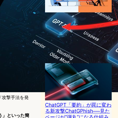
ChatGPT AtlasとPerplexity
Comet──AIブラウザが変え
るWeb体験と深刻なセキュリ
ティリスク
AI（人工知能）ニュース
｜
サイバーセキュリティニュース
OpenAI
perplexity
2025年10月27日11:30
ード攻撃手法を発
ChatGPT「要約」が罠に変わ
る新攻撃ChatGPhish──見た
う」といった簡
ページが“弾丸”になる仕組み