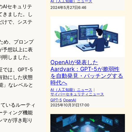
AI（人工知能）ニュース
AIセキュリテ
2024年5月27日6:46
てきました。し
ズだけで、システ
のため、プロンプ
が予想以上に表
判明しました。
OpenAIが発表した
Aardvark：GPT-5が脆弱性
は、GPT-5
を自動発見・パッチングする
有効にした状態
時代へ
能」なレベルと
AI（人工知能）ニュース
｜
サイバーセキュリティニュース
GPT-5
OpenAI
しているルーティ
2025年10月31日17:00
ーティング機能
ンマが浮き彫り