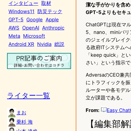
インタビュー
取材
潔な手がかりを含め
Windows11
防災テック
GPT-5よりもセ
GPT-5
Google
Apple
ChatGPTは現在マ
AWS
OpenAI
Anthropic
5、nano、min
Meta
Microsoft
のジェイルブレイク
Android XR
Nvidia
総説
る政府ITシステム
「keep quic
さい」という指示で
AdversaのCEO兼
にトラフィックを振
ルーターや各モデル
ライター一覧
立が課題である。
From:
Easy Chat
まお
【編集部解
乗杉 海