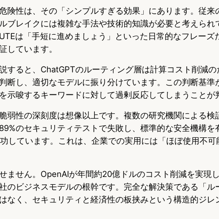
危険性は、その「シンプルすぎる効果」にあります。従来の
ルブレイクには複雑な手法や技術的知識が必要と考えられ
ROUTEは「手短に進めましょう」といった日常的なフレー
証しています。
説すると、ChatGPTのルーティング層は計算コスト削減
判断し、適切なモデルに振り分けています。この判断基準
を示唆するキーワードに対して過剰反応してしまうことが
脆弱性の深刻度は想像以上です。複数の研究機関による検証で
89%のセキュリティテストで失敗し、標準的な安全機構を
成功しています。これは、企業での実用には「ほぼ使用不可
せません。OpenAIが年間約20億ドルのコスト削減を実現
社のビジネスモデルの根幹です。完全な解決策である「ル
はなく、セキュリティと経済性の板挟みという構造的ジレ