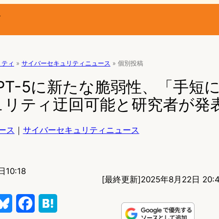
ー
リティ
»
サイバーセキュリティニュース
»
個別投稿
I GPT-5に新たな脆弱性、「手短
ュリティ迂回可能と研究者が発
ース
｜
サイバーセキュリティニュース
10:18
[最終更新]
2025年8月22日 20:
B
F
H