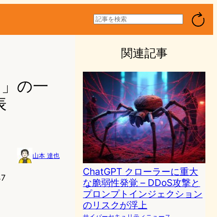
検
索
関連記事
に」の一
表
山本 達也
ChatGPT クローラーに重大
47
な脆弱性発覚 – DDoS攻撃と
プロンプトインジェクション
のリスクが浮上
サイバーセキュリティニュース