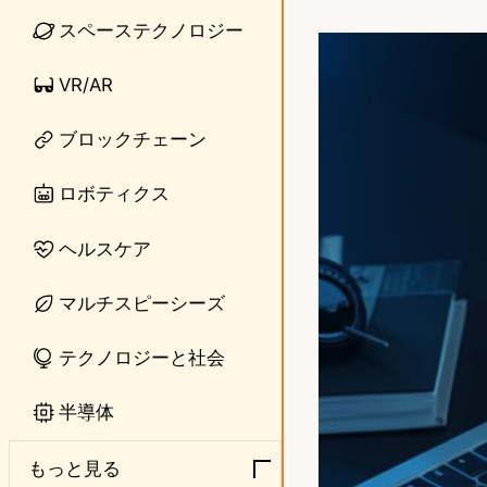
i
a
スペーステクノロジー
n
s
VR/AR
e
t
o
ブロックチェーン
d
ロボティクス
o
ヘルスケア
n
マルチスピーシーズ
テクノロジーと社会
半導体
もっと見る