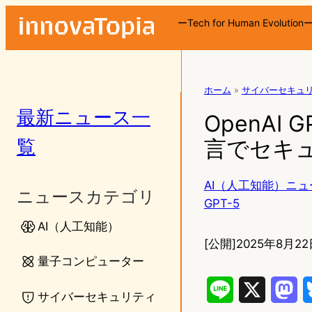
ーTech for Human Evolution
ホーム
»
サイバーセキュ
最新ニュース一
OpenA
覧
言でセキ
AI（人工知能）ニュ
ニュースカテゴリ
GPT-5
AI（人工知能）
[公開]
2025年8月22日
量子コンピューター
L
X
M
サイバーセキュリティ