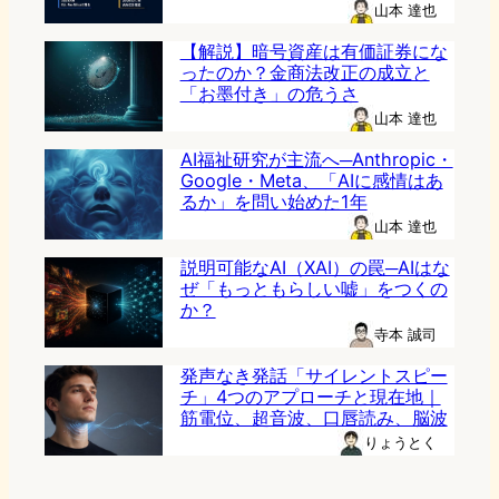
山本 達也
【解説】暗号資産は有価証券にな
ったのか？金商法改正の成立と
「お墨付き」の危うさ
山本 達也
AI福祉研究が主流へ─Anthropic・
Google・Meta、「AIに感情はあ
るか」を問い始めた1年
山本 達也
説明可能なAI（XAI）の罠─AIはな
ぜ「もっともらしい嘘」をつくの
か？
寺本 誠司
発声なき発話「サイレントスピー
チ」4つのアプローチと現在地｜
筋電位、超音波、口唇読み、脳波
りょうとく