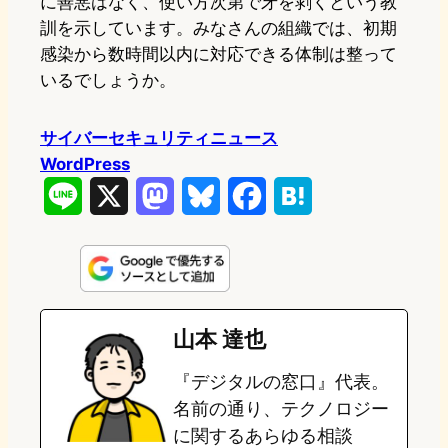
に善悪はなく、使い方次第で牙を剥くという教
訓を示しています。みなさんの組織では、初期
感染から数時間以内に対応できる体制は整って
いるでしょうか。
サイバーセキュリティニュース
WordPress
L
X
M
B
F
H
i
a
l
a
a
n
s
u
c
t
e
t
e
e
e
山本 達也
o
s
b
n
『デジタルの窓口』代表。
d
k
o
a
名前の通り、テクノロジー
o
y
o
に関するあらゆる相談