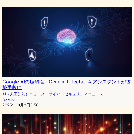
Google AIの脆弱性「Gemini Trifecta」AIアシスタントが攻
撃手段に
AI（人工知能）ニュース
｜
サイバーセキュリティニュース
Gemini
2025年10月2日8:58