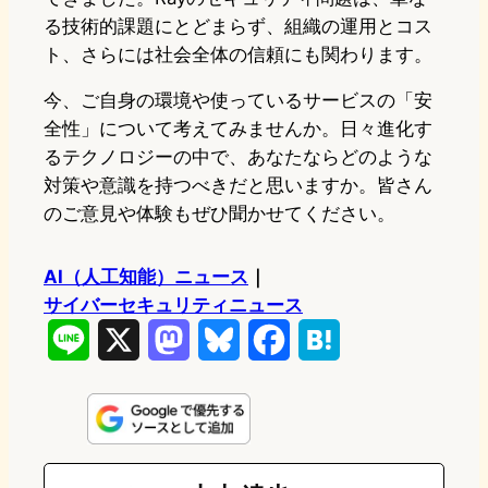
る技術的課題にとどまらず、組織の運用とコス
ト、さらには社会全体の信頼にも関わります。
今、ご自身の環境や使っているサービスの「安
全性」について考えてみませんか。日々進化す
るテクノロジーの中で、あなたならどのような
対策や意識を持つべきだと思いますか。皆さん
のご意見や体験もぜひ聞かせてください。
AI（人工知能）ニュース
｜
サイバーセキュリティニュース
L
X
M
B
F
H
i
a
l
a
a
n
s
u
c
t
e
t
e
e
e