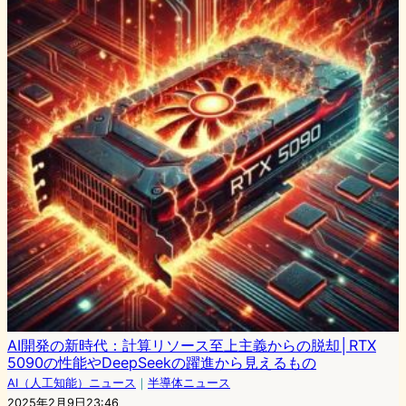
AI開発の新時代：計算リソース至上主義からの脱却│RTX
5090の性能やDeepSeekの躍進から見えるもの
AI（人工知能）ニュース
｜
半導体ニュース
2025年2月9日23:46