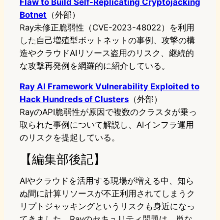
Flaw to Build Self-Replicating Cryptojacking
Botnet
（外部）
Ray未修正脆弱性（CVE-2023-48022）を利用
した自己増殖型ボットネットの事例、攻撃の構
造やクラウドAIリソース盗用のリスク、継続的
な攻撃再発例を網羅的に紹介している。
Ray AI Framework Vulnerability Exploited to
Hack Hundreds of Clusters
（外部）
RayのAPI脆弱性が原因で複数のクラスタが乗っ
取られた事例について解説し、AIインフラ運用
のリスクを提起している。
【編集部後記】
AIやクラウドを活用する現場が増える中、知ら
ぬ間に計算リソースが不正利用されてしまうク
リプトジャッキングというリスクも身近になっ
てきました。Rayのセキュリティ問題は、単な