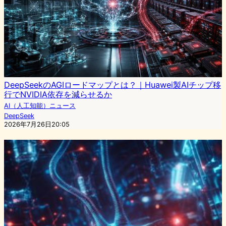
DeepSeekのAGIロードマップとは？｜Huawei製AIチップ移
行でNVIDIA依存を減らせるか
AI（人工知能）ニュース
DeepSeek
2026年7月26日20:05