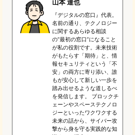
山本 達也
o
s
b
n
『デジタルの窓口』代表。
d
k
o
a
名前の通り、テクノロジー
o
y
o
に関するあらゆる相談
の”最初の窓口”になること
n
k
が私の役割です。未来技術
がもたらす「期待」と、情
報セキュリティという「不
安」の両方に寄り添い、誰
もが安心して新しい一歩を
踏み出せるような道しるべ
を発信します。 ブロックチ
ェーンやスペーステクノロ
ジーといったワクワクする
未来の話から、サイバー攻
撃から身を守る実践的な知