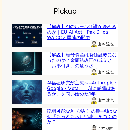
Pickup
【解説】AIのルールは誰が決める
のか｜EU AI Act・Pax Silica・
WAICOと国連の間で
山本 達也
【解説】暗号資産は有価証券にな
ったのか？金商法改正の成立と
「お墨付き」の危うさ
山本 達也
AI福祉研究が主流へ─Anthropic・
Google・Meta、「AIに感情はあ
るか」を問い始めた1年
山本 達也
説明可能なAI（XAI）の罠─AIはな
ぜ「もっともらしい嘘」をつくの
か？
寺本 誠司