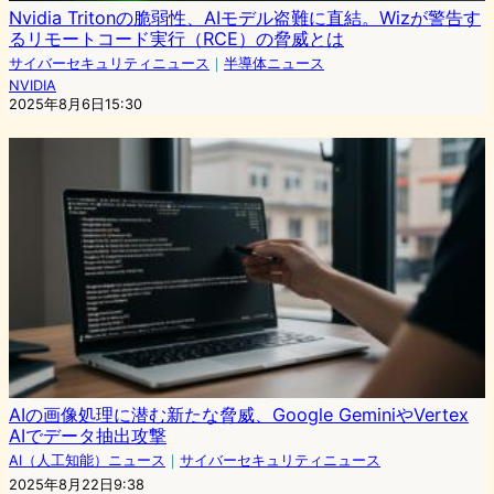
Nvidia Tritonの脆弱性、AIモデル盗難に直結。Wizが警告す
るリモートコード実行（RCE）の脅威とは
サイバーセキュリティニュース
｜
半導体ニュース
NVIDIA
2025年8月6日15:30
AIの画像処理に潜む新たな脅威、Google GeminiやVertex
AIでデータ抽出攻撃
AI（人工知能）ニュース
｜
サイバーセキュリティニュース
2025年8月22日9:38