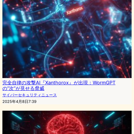
完全自律の攻撃AI『Xanthorox』が出現：WormGPT
の“次”が見せる脅威
サイバーセキュリティニュース
2025年4月8日7:39