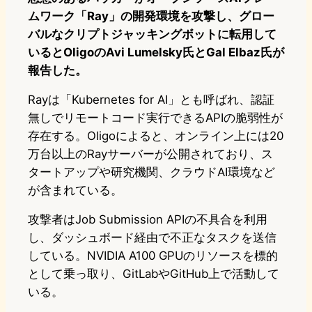
ムワーク「Ray」の開発環境を攻撃し、グロー
バルなクリプトジャッキングボットに転用して
いるとOligoのAvi Lumelsky氏とGal Elbaz氏が
報告した。
Rayは「Kubernetes for AI」とも呼ばれ、認証
無しでリモートコード実行できるAPIの脆弱性が
存在する。Oligoによると、オンライン上には20
万台以上のRayサーバーが公開されており、ス
タートアップや研究機関、クラウドAI環境など
が含まれている。
攻撃者はJob Submission APIの不具合を利用
し、ダッシュボード経由で不正なタスクを送信
している。NVIDIA A100 GPUのリソースを標的
として乗っ取り、GitLabやGitHub上で活動して
いる。