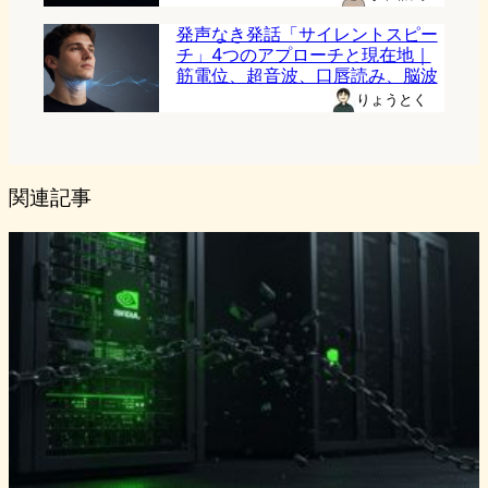
発声なき発話「サイレントスピー
チ」4つのアプローチと現在地｜
筋電位、超音波、口唇読み、脳波
りょうとく
関連記事