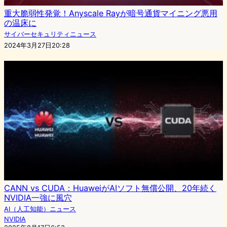
重大脆弱性発覚！Anyscale Rayが暗号通貨マイニング悪用
の温床に
サイバーセキュリティニュース
2024年3月27日20:28
CANN vs CUDA：HuaweiがAIソフト無償公開、20年続く
NVIDIA一強に風穴
AI（人工知能）ニュース
NVIDIA