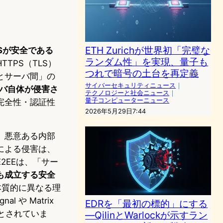
ETH Zurichが世界初「完璧な
Sが安全である
ランダム性」を実現、量子も
TTPS（TLS）
つれで暗号の土台を再定義
とサーバ間」の
サイバーセキュリティニュース
｜
バ自体が侵害さ
テクノロジーと社会ニュース
｜
量子コンピューターニュース
完全性・認証性
2026年5月29日7:44
。悪意ある内部
による侵害は、
2EEは、「サー
も成立する安全
本質的に異なる理
 や Matrix
EDRを「最初の標的」にする
とされていま
—QilinとWarlockが示すラン