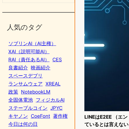
人気のタグ
ソブリンAI（AI主権）
XAI（説明可能AI）
RAI（責任あるAI）
CES
良書紹介
映画紹介
スペースデブリ
ランサムウェア
XREAL
政策
NotebookLM
全固体電池
フィジカルAI
ステーブルコイン
JPYC
キヤノン
CoeFont
著作権
LINEはE2EE 
今日は何の日
ているとは言えない