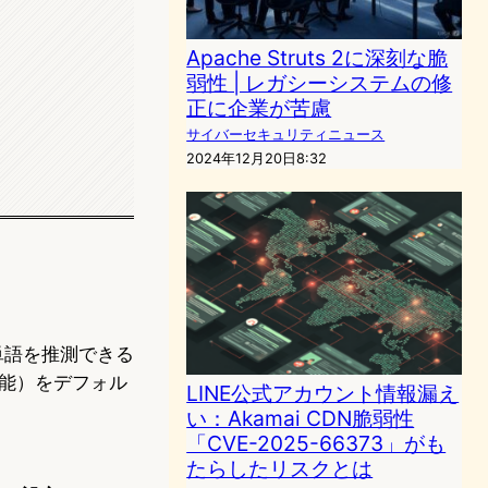
Apache Struts 2に深刻な脆
弱性 | レガシーシステムの修
正に企業が苦慮
サイバーセキュリティニュース
2024年12月20日8:32
る単語を推測できる
能）をデフォル
LINE公式アカウント情報漏え
い：Akamai CDN脆弱性
「CVE-2025-66373」がも
たらしたリスクとは