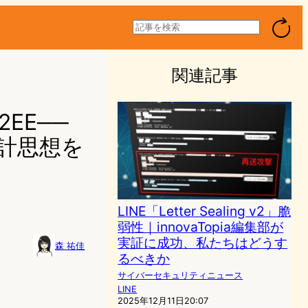
検
索
関連記事
EE──
の設計思想を
LINE「Letter Sealing v2」脆
弱性｜innovaTopia編集部が
実証に成功、私たちはどうす
森 祐佳
るべきか
サイバーセキュリティニュース
LINE
2025年12月11日20:07