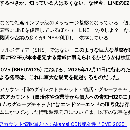
するべきか、知っている人は多くない。なぜ今、LINEのE2
台湾などで社会インフラ級のメッセージ基盤となっている。個
暗黙にLINEを仮定しているほか（「LINE、交換しよ？」
機関や企業の多くがLINEを利用し、依存している。
シャルメディア（SNS）ではない。
このような巨大な基盤がE
が実際にE2EEが本来想定する脅威に耐えられるかどうかは検
ope 2025 (BHEU2025) における、2025年12月11日に
よる発表は、これに重大な疑問を提起するものだった
。
アカウント間のダイレクトチャット・通話・グループチャ
E公式アカウント（自治体や企業等から個人への告知=B2Cに
以上のグループチャット
にはエンドツーエンドの暗号化は存
ムにかつてあった情報漏洩問題については、以下の記事を
式アカウント情報漏えい：Akamai CDN脆弱性「CVE-2025-