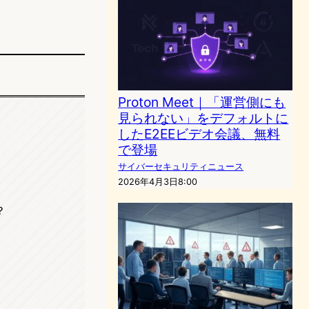
Proton Meet｜「運営側にも
見られない」をデフォルトに
したE2EEビデオ会議、無料
で登場
サイバーセキュリティニュース
2026年4月3日8:00
？