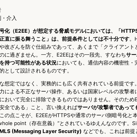
者
制・介入
号化（E2EE）が想定する脅威モデルにおいては、「HTTP
正直に振る舞うこと」は、前提条件としては不十分です
。H
や改ざんを防ぐ仕組みであって、あくまで「クライアント
のに過ぎません。一方、E2EEはその一段先、すなわち
サー
を持つ可能性がある状況
においても、通信内容の機密性・
的として設計されるものです。
な想定ではなく、実務的にも広く共有されている前提です
力による不正なサーバ操作、あるいは国家レベルの攻撃者
において完全に排除できるものではありません。そのためE
安全である」こと、言い換えれば
サーバが攻撃者であって
この点こそが、E2EEがHTTPSや通常のサーバ側暗号化と
hole point（存在意義）”とされているゆえんなのです。Signal
MLS (Messaging Layer Security)
などでも、これは前提