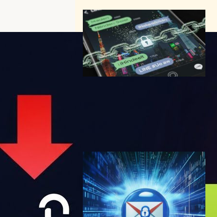
LINE「Letter Sealing v2」に
致命的欠陥｜独自暗号プロト
コルが招いた脆弱性
サイバーセキュリティニュース
LINE
2025年11月23日7:30