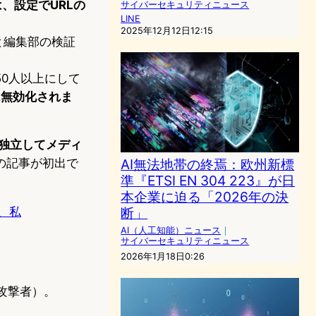
、設定でURLの
サイバーセキュリティニュース
LINE
2025年12月12日12:15
と編集部の検証
50人以上にして
2 は無効化されま
日に独立してメディ
AI無法地帯の終焉：欧州新標
の記事が初出で
準『ETSI EN 304 223』が日
本企業に迫る「2026年の決
断」
功、私
AI（人工知能）ニュース
｜
サイバーセキュリティニュース
2026年1月18日0:26
攻撃者）。