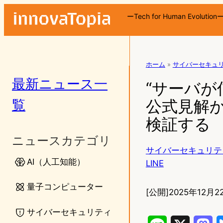
ーTech for Human Evolution
ホーム
»
サイバーセキュ
最新ニュース一
“サーバが
覧
公式見解からL
検証する
ニュースカテゴリ
サイバーセキュリテ
AI（人工知能）
LINE
量子コンピューター
[公開]
2025年12月22
サイバーセキュリティ