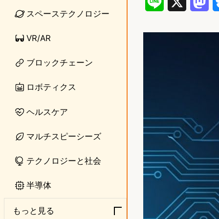
L
X
M
スペーステクノロジー
i
a
VR/AR
n
s
e
t
ブロックチェーン
o
ロボティクス
d
ヘルスケア
o
n
マルチスピーシーズ
テクノロジーと社会
半導体
もっと見る