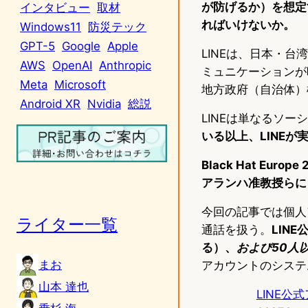
が防げるか）を想定
インタビュー
取材
ればいけないか。
Windows11
防災テック
GPT-5
Google
Apple
LINEは、日本・
AWS
OpenAI
Anthropic
ミュニケーションが
Meta
Microsoft
地方政府（自治体）
Android XR
Nvidia
総説
LINEは単なるソー
いる以上、LINE
Black Hat Eur
アランハ准教授らに
今回の記事では個人
ライター一覧
通話を扱う。
LIN
る）、
および50人
まお
アカウントのシステ
山本 達也
LINE公