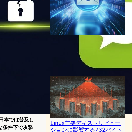
Google、GmailにE2EE実装
開始—企業ユーザーのメール
セキュリティが進化
サイバーセキュリティニュース
2025年4月4日16:24
は日本では普及し
Linux主要ディストリビュー
な条件下で攻撃
ションに影響する732バイト