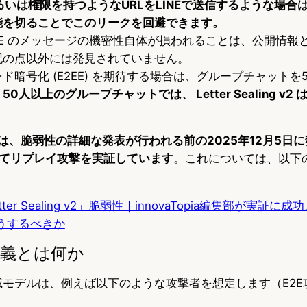
るいは権限を持つようなURLをLINEで送信するような場合は
能を切ることでこのリークを回避できます。
NE のメッセージの機密性自体が損われることは、公開情報
記の点以外には発見されていません。
ド暗号化 (E2EE) を期待する場合は、グループチャットを
。
50人以上のグループチャットでは、 Letter Sealing v
a編集部は、脆弱性の詳細な発表が行われる前の2025年12月5
てリプレイ攻撃を実証しています
。これについては、以下
etter Sealing v2」脆弱性｜innovaTopia編集部が実証に成
うするべきか
意義とは何か
脅威モデルは、例えば以下のような攻撃者を想定します（E2E