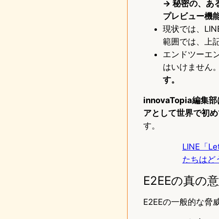
→ 秘密の、あ
プレビュー機
現状では、LI
範囲では、上
エンドツーエン
はいけません
す。
innovaTopi
アとして世界で初め
す。
LINE「L
たちはど
E2EEの真の
E2EEの一般的な