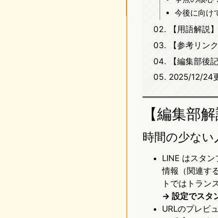
今後に向け
【用語解説
【参考リン
【編集部後
2025/12
【編集部解
時間の少ない
LINE はスタ
情報（関連す
トではトラン
→ 設定でス
URLのプレビ