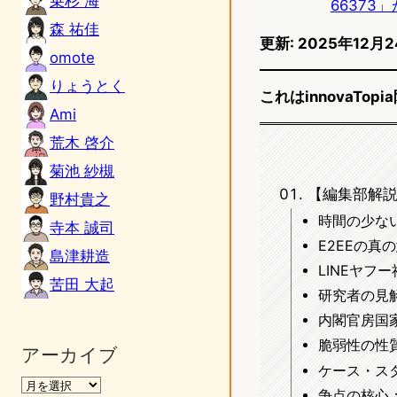
乗杉 海
6637
森 祐佳
更新: 2025年1
omote
りょうとく
これはinnovaTo
Ami
荒木 啓介
菊池 紗槻
【編集部解
野村貴之
時間の少な
寺本 誠司
E2EEの真
島津耕造
LINEヤフ
苦田 大起
研究者の見
内閣官房国
脆弱性の性
アーカイブ
ケース・スタ
争点の核心