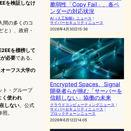
EEを検証しなけ
脆弱性「Copy Fail」、各ベ
ンダーの対応状況
AI（人工知能）ニュース
｜
人間の多くのコ
サイバーセキュリティニュース
2026年4月30日15:36
などと）、政府・
2EEを標榜して
証が必要
である。
行われたオーフス大学の
Encrypted Spaces、Signal
ット・グループ
開発者らが挑む「サーバーを
信頼しない」協働の未来
よく使われ
在しない
。公式
クラウドコンピューティングニュース
｜
サイバーセキュリティニュース
｜
参照。
ブロックチェーンニュース
2026年6月12日14:05