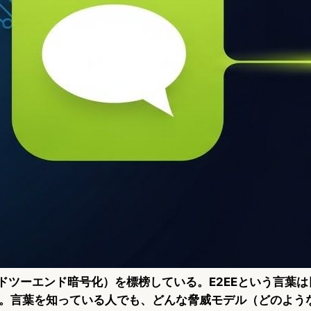
（エンドツーエンド暗号化）を標榜している。E2EEという言葉
。言葉を知っている人でも、どんな脅威モデル（どのよう