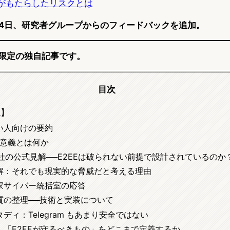
3」がもたらしたリスクとは
2月24日、研究者グループからのフィードバックを追加。
pia限定の独自記事です。
目次
説】
い人向けの要約
の意義とは何か
ー社の公式見解──E2EEは破られない前提で設計されているのか
解：それでも現実的な脅威だと考える理由
家サイバー統括室の応答
質の整理──技術と実装について
ディ：Telegram もあまり安全ではない
：「E2EEが守るべきもの」をどこまで定義するか