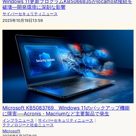
Windows 11更新プログラムKB5066835がlocalhost接続を
破壊―開発環境に深刻な影響
サイバーセキュリティニュース
2025年10月19日13:59
Microsoft KB5083769、Windows 11のバックアップ機能
に障害──Acronis・Macriumなど主要製品で発生
インフラニュース
｜
サイバーセキュリティニュース
｜
テクノロジーと社会ニュース
Microsoft