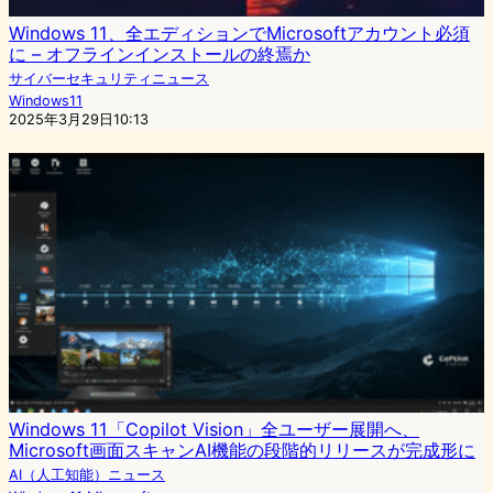
Windows 11、全エディションでMicrosoftアカウント必須
に – オフラインインストールの終焉か
サイバーセキュリティニュース
Windows11
2025年3月29日10:13
Windows 11「Copilot Vision」全ユーザー展開へ、
Microsoft画面スキャンAI機能の段階的リリースが完成形に
AI（人工知能）ニュース