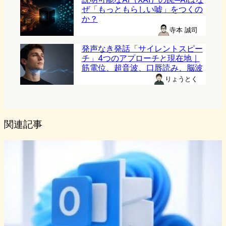
ぜ「もっともらしい嘘」をつくの
か？
寺本 誠司
発声なき発話「サイレントスピー
チ」4つのアプローチと現在地｜
筋電位、超音波、口唇読み、脳波
りょうとく
関連記事