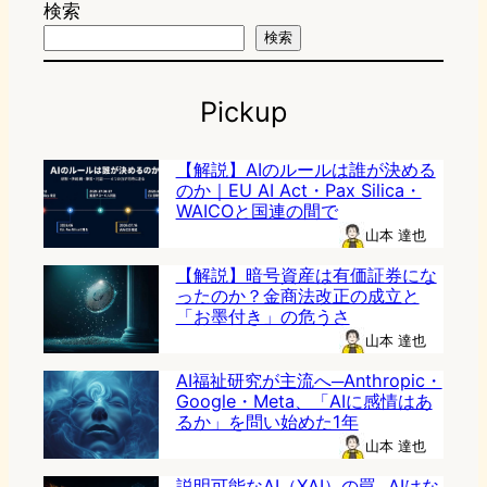
検索
検索
Pickup
【解説】AIのルールは誰が決める
のか｜EU AI Act・Pax Silica・
WAICOと国連の間で
山本 達也
【解説】暗号資産は有価証券にな
ったのか？金商法改正の成立と
「お墨付き」の危うさ
山本 達也
AI福祉研究が主流へ─Anthropic・
Google・Meta、「AIに感情はあ
るか」を問い始めた1年
山本 達也
説明可能なAI（XAI）の罠─AIはな