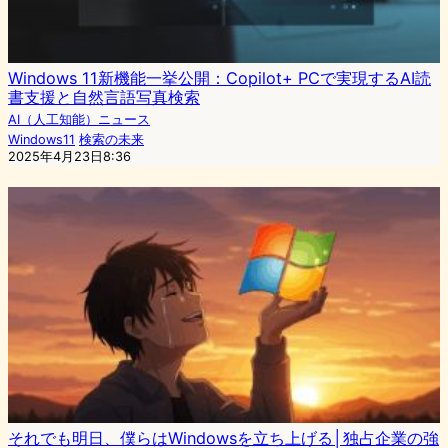
Windows 11新機能一挙公開：Copilot+ PCで実現するAI読
書支援と自然言語写真検索
AI（人工知能）ニュース
Windows11
検索の未来
2025年4月23日8:36
それでも明日、僕らはWindowsを立ち上げる│独占企業の強