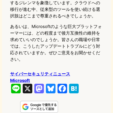
するジレンマを象徴しています。クラウドへの
移行が進む中、従来型のツールを使い続ける選
択肢はどこまで尊重されるべきでしょうか。
あるいは、Microsoftのような巨大プラットフォ
ーマーには、どの程度まで後方互換性の維持を
求めていいのでしょうか。皆さんの職場や日常
では、こうしたアップデートトラブルにどう対
応されていますか。ぜひご意見をお聞かせくだ
さい。
サイバーセキュリティニュース
Microsoft
L
X
M
B
F
H
i
a
l
a
a
n
s
u
c
t