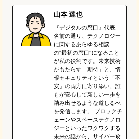
e
t
e
e
e
山本 達也
o
s
b
n
『デジタルの窓口』代表。
d
k
o
a
名前の通り、テクノロジー
o
y
o
に関するあらゆる相談
の”最初の窓口”になること
n
k
が私の役割です。未来技術
がもたらす「期待」と、情
報セキュリティという「不
安」の両方に寄り添い、誰
もが安心して新しい一歩を
踏み出せるような道しるべ
を発信します。 ブロックチ
ェーンやスペーステクノロ
ジーといったワクワクする
未来の話から、サイバー攻