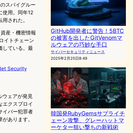
アのスパイグルー
使用。同年12
転用された。
GitHub開発者に警告！5BTC
から資産・機密情報
の被害を出したGitVenomマ
プロイトチェーン
ルウェアの巧妙な手口
価している。最
サイバーセキュリティニュース
2025年2月25日8:49
Net Security
マルウェアが発見
なエクスプロイ
サイバー犯罪者
韓国発RubyGemsサプライチ
撃があります。
ェーン攻撃、グレーハットマ
ーケター狙い撃ちの新戦術