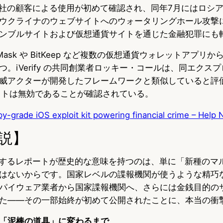
視会社の顧客による使用が初めて確認され、同年7月にはロシ
ウクライナのウェブサイトへのウォータリングホール攻撃に
ンブルサイトおよび仮想通貨サイトを通じた金融犯罪にも
Mask や BitKeep など複数の仮想通貨ウォレットアプリ
。iVerify の共同創業者ロッキー・コールは、同エクス
威アクターが開発したフレームワークと類似していると評
キットは無効であることが確認されている。
y-grade iOS exploit kit powering financial crime – Help 
説】
 に関するレポートが歴史的な意味を持つのは、単に「新種の
はないからです。国家レベルの諜報機関が使うような精巧
パイウェア業者から国家諜報機関へ、さらには金銭目的の
た——その一部始終が初めて公開されたことに、本当の衝
「泥棒の道具」に変わるまで