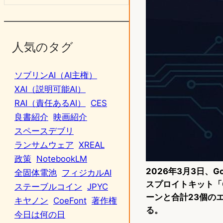
人気のタグ
ソブリンAI（AI主権）
XAI（説明可能AI）
RAI（責任あるAI）
CES
良書紹介
映画紹介
スペースデブリ
ランサムウェア
XREAL
政策
NotebookLM
2026年3月3日、G
全固体電池
フィジカルAI
スプロイトキット「
ステーブルコイン
JPYC
ーンと合計23個のエクス
キヤノン
CoeFont
著作権
る。
今日は何の日