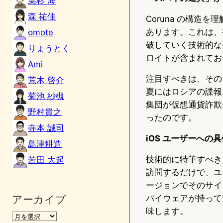
乗杉 海
森 祐佳
Coruna の構
あります。これは、
omote
破していく技術的な
りょうとく
ロイトが含まれており
Ami
注目すべきは、その
荒木 啓介
夏にはロシアの諜報
菊池 紗槻
集団が仮想通貨詐欺
野村貴之
ったのです。
寺本 誠司
iOS ユーザーへの
島津耕造
技術的に特筆すべき点
苦田 大起
訪問するだけで、ユー
ージョンでそのサイ
アーカイブ
パイウェアが持って
味します。