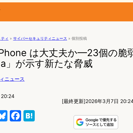
ー
リティ
»
サイバーセキュリティニュース
»
個別投稿
iPhone は大丈夫か—23個の
una」が示す新たな脅威
ィニュース
20:24
[最終更新]
2026年3月7日 20:2
B
F
H
l
a
a