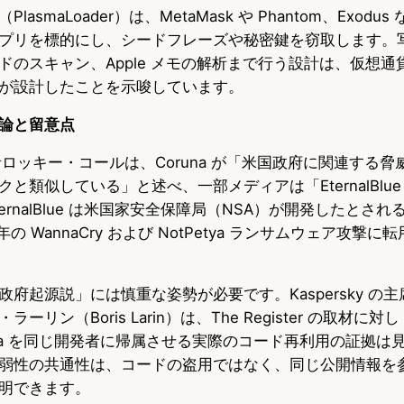
asmaLoader）は、MetaMask や Phantom、Exodu
プリを標的にし、シードフレーズや秘密鍵を窃取します。
ードのスキャン、Apple メモの解析まで行う設計は、仮想
が設計したことを示唆しています。
論と留意点
同創業者ロッキー・コールは、Coruna が「米国政府に関連する
類似している」と述べ、一部メディアは「EternalBlue の
ernalBlue は米国家安全保障局（NSA）が開発したとさ
 年の WannaCry および NotPetya ランサムウェア攻撃
府起源説」には慎重な姿勢が必要です。Kaspersky の
ーリン（Boris Larin）は、The Register の取材に
una を同じ開発者に帰属させる実際のコード再利用の証拠は
弱性の共通性は、コードの盗用ではなく、同じ公開情報を
明できます。