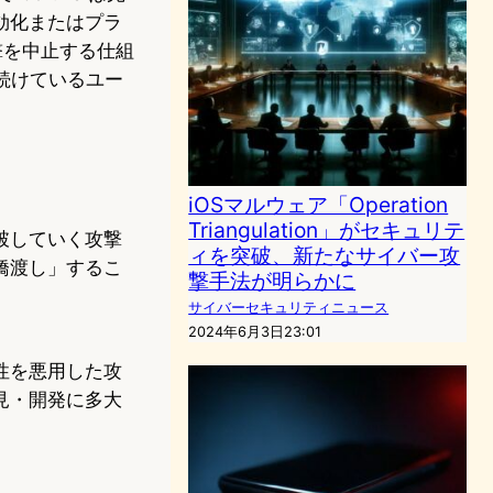
効化またはプラ
撃を中止する仕組
い続けているユー
iOSマルウェア「Operation
Triangulation」がセキュリテ
破していく攻撃
ィを突破、新たなサイバー攻
橋渡し」するこ
撃手法が明らかに
サイバーセキュリティニュース
2024年6月3日23:01
性を悪用した攻
見・開発に多大