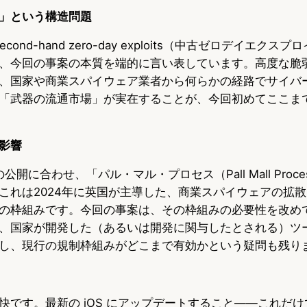
」という構造問題
econd-hand zero-day exploits（中古ゼロデイエク
、今回の事案の本質を端的に言い表しています。高度な脆
、国家や商業スパイウェア業者から何らかの経路でサイバ
「武器の流通市場」が実在することが、今回初めてここま
影響
una の公開に合わせ、「パル・マル・プロセス（Pall Mall Pro
これは2024年に英国が主導した、商業スパイウェアの拡
の枠組みです。今回の事案は、その枠組みの必要性を改め
、国家が開発した（あるいは開発に関与したとされる）ツ
し、現行の規制枠組みがどこまで有効かという疑問も残り
です。最新の iOS にアップデートすること——これだけで C