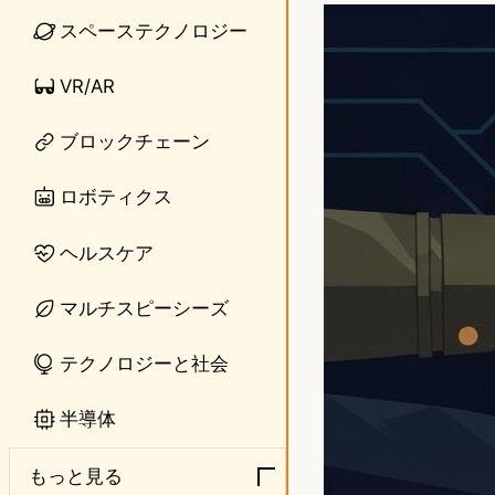
n
s
スペーステクノロジー
e
t
VR/AR
o
ブロックチェーン
d
o
ロボティクス
n
ヘルスケア
マルチスピーシーズ
テクノロジーと社会
半導体
もっと見る