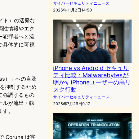
サイバーセキュリティニュース
2025年11月2日14:50
スプロイト）の活発な
弱性情報やエク
ー犯罪者へと流
で具体的に可視
iPhone vs Android セキュリ
ティ比較：Malwarebytesが
cess）」への言及
明かすiPhoneユーザーの高リ
散を抑制するため
スク行動
て強調するもの
サイバーセキュリティニュース
ールが流出・転
2025年7月26日9:17
ます。
oruna は完