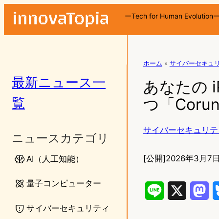
ーTech for Human Evolution
ホーム
»
サイバーセキュ
最新ニュース一
あなたの 
覧
つ「Cor
サイバーセキュリテ
ニュースカテゴリ
[公開]
2026年3月7日
AI（人工知能）
量子コンピューター
L
X
M
サイバーセキュリティ
i
a