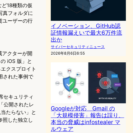
s など18種類の仮
写真フォルダに
通貨ユーザーの行
イノベーション、GitHub認
証情報漏えいで最大6万件流
出か
サイバーセキュリティニュース
脅威アクターが開
2026年8月6日6:55
 iOS 版」と
れるエクスプロイト
に転用された事例で
主席セキュリティ
対し「公開されたレ
Googleが対応 Gmail の
見当たらない」と
「大規模侵害」報告は誤り、
参照した独立し
本当の脅威はinfostealer マ
ルウェア