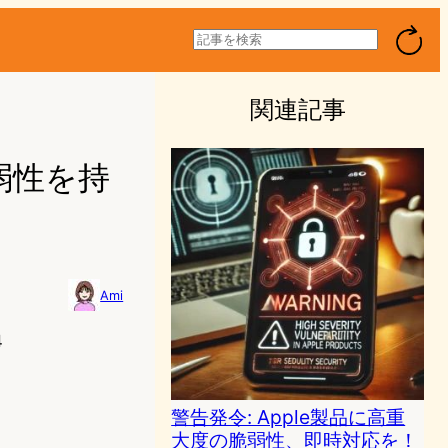
検
索
関連記事
脆弱性を持
Ami
4
警告発令: Apple製品に高重
大度の脆弱性、即時対応を！