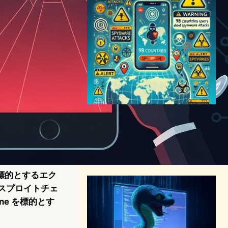
Apple、98カ国のiPhoneユー
ザーにスパイウェア攻撃警告
を発信
サイバーセキュリティニュース
2024年7月12日7:44
を標的とするエク
クスプロイトチェ
one を標的とす