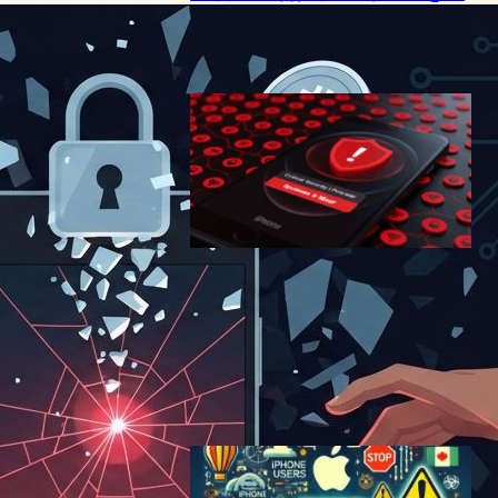
サイバーセキュリティニュース
｜
テクノロジーと社会ニュース
2024年2月1日14:35
iPhone 17のMemory
Integrity Enforcementが登
場｜Appleスパイウェア警告
と最新セキュリティ対策
サイバーセキュリティニュース
Apple
iPhone
2025年9月12日18:56