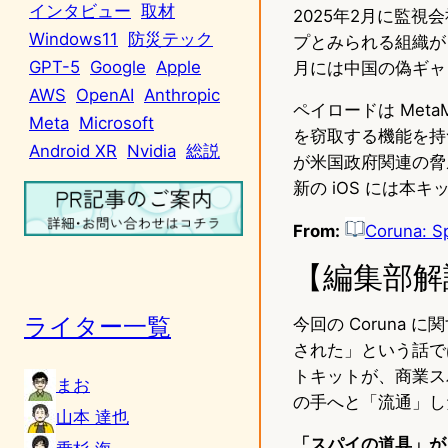
インタビュー
取材
2025年2月に監
Windows11
防災テック
プとみられる組織が
GPT-5
Google
Apple
月には中国の偽ギャ
AWS
OpenAI
Anthropic
ペイロードは Meta
Meta
Microsoft
を窃取する機能を持つ
Android XR
Nvidia
総説
が米国政府関連の脅
新の iOS には本
From:
Coruna: Sp
【編集部解
ライター一覧
今回の Coruna
された」という話で
トキットが、商業ス
まお
の手へと「流通」し
山本 達也
「スパイの道具」が