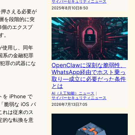
サイバーセキュリティニュース
2025年8月10日8:50
を押さえる必要が
ィ層を段階的に突
3個のエクスプ
す。
が使用し、同年
国系の金融犯罪
衆犯罪の武器にな
OpenClawに深刻な脆弱性、
WhatsApp経由でホスト乗っ
取り—成立に必要だった条件
とは
AI（人工知能）ニュース
｜
Phone で
サイバーセキュリティニュース
脆弱な iOS バ
2026年7月13日7:05
これは従来のス
定的な転換を意