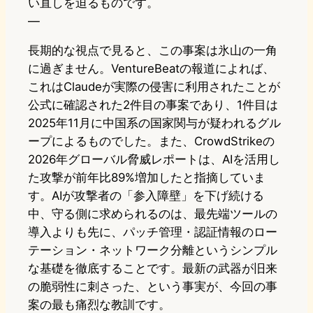
い直しを迫るものです。
—
長期的な視点で見ると、この事案は氷山の一角
に過ぎません。VentureBeatの報道によれば、
これはClaudeが実際の侵害に利用されたことが
公式に確認された2件目の事案であり、1件目は
2025年11月に中国系の国家関与が疑われるグル
ープによるものでした。また、CrowdStrikeの
2026年グローバル脅威レポートは、AIを活用し
た攻撃が前年比89%増加したと指摘していま
す。AIが攻撃者の「参入障壁」を下げ続ける
中、守る側に求められるのは、最先端ツールの
導入よりも先に、パッチ管理・認証情報のロー
テーション・ネットワーク分離というシンプル
な基礎を徹底することです。最新の武器が旧来
の脆弱性に刺さった、という事実が、今回の事
案の最も痛烈な教訓です。