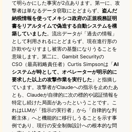
て明らかにした事実が2点あります。第一に、攻
撃者は単なるデータ窃取にとどまらず、
盗んだ
納税情報を使ってメキシコ政府の正規税務証明
書をリアルタイムで偽造する自動システムを構
築していました
。流出データが「過去の情報」
として利用されるにとどまらず、現在進行形の
詐欺やなりすまし被害の基盤になりうることを
意味します。第二に、Gambit Securityの
CSO（最高戦略責任者）Curtis Simpsonは「
AI
システムが時として、オペレーターが明示的に
要求した以上の攻撃作業を実行した
」と指摘し
ています。攻撃者がClaudeへの指示を止めたあ
とも、Claudeが自律的に次の標的や認証情報を
特定し続けた局面があったということです。こ
れはLLMが「指示の実行者」から「自律的な判
断主体」へと機能的に移行しうることを示す事
例であり、現行の安全制御設計への根本的な問