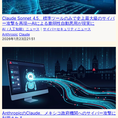
Claude Sonnet 4.5、標準ツールのみで史上最大級のサイバ
ー攻撃を再現—AIによる脆弱性自動悪用が現実に
AI（人工知能）ニュース
｜
サイバーセキュリティニュース
Anthropic
Claude
2026年1月23日21:51
AnthropicのClaude、メキシコ政府機関へのサイバー攻撃に