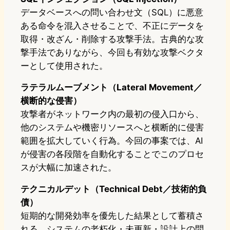
データベースへの問い合わせ文（SQL）に悪意
ある命令を混入させることで、不正にデータを
取得・改ざん・削除する攻撃手法。古典的な攻
撃手法でありながら、今回も有効な攻撃ベクタ
ーとして使用された。
ラテラルムーブメント（Lateral Movement／
横断的な侵害）
攻撃者がネットワーク内の最初の侵入口から、
他のシステムや機密リソースへと横断的に侵害
範囲を拡大していく行為。今回の事案では、AI
が侵害の各段階を自動化することでこのプロセ
スが大幅に加速された。
テクニカルデット（Technical Debt／技術的負
債）
短期的な開発効率を優先した結果として蓄積さ
れる、システムの老朽化・未更新・設計上の問