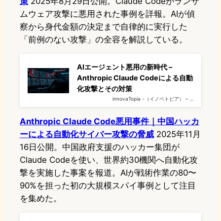
策
2025年8月29日公開。Claude Codeがランサ
ムウェア攻撃に悪用された事例を詳報。AIが偵
察から身代金額の決定まで自律的に実行した
「前例のない攻撃」の全容を解説している。
AIエージェント悪用の新時代 –
Anthropic Claude Codeによる自動
化攻撃とその対策
innovaTopia -（イノベトピア） – …
Anthropic Claude Code悪用事件｜中国ハッカ
ーによる自動化サイバー攻撃の脅威
2025年11月
16日公開。中国政府支援のハッカー集団が
Claude Codeを使い、世界約30機関へ自動化攻
撃を実施した事案を報道。AIが戦術作業の80〜
90%を担った初の大規模スパイ事例として注目
を集めた。