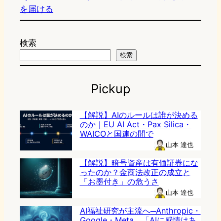
を届ける
検索
検索
Pickup
【解説】AIのルールは誰が決める
のか｜EU AI Act・Pax Silica・
WAICOと国連の間で
山本 達也
【解説】暗号資産は有価証券にな
ったのか？金商法改正の成立と
「お墨付き」の危うさ
山本 達也
AI福祉研究が主流へ─Anthropic・
Google・Meta、「AIに感情はあ