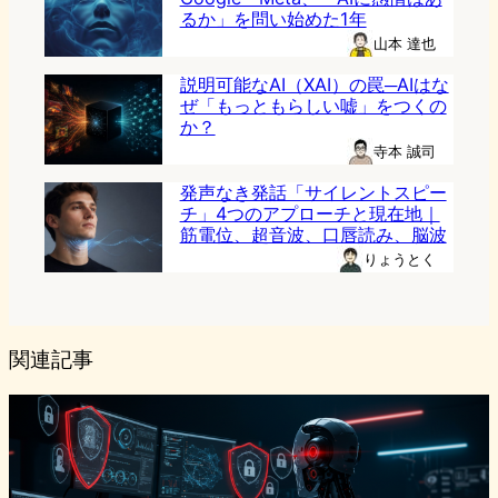
るか」を問い始めた1年
山本 達也
説明可能なAI（XAI）の罠─AIはな
ぜ「もっともらしい嘘」をつくの
か？
寺本 誠司
発声なき発話「サイレントスピー
チ」4つのアプローチと現在地｜
筋電位、超音波、口唇読み、脳波
りょうとく
関連記事