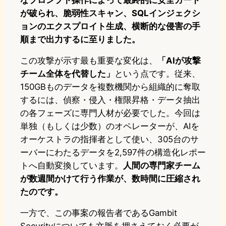
なプロンプト操作によって最終的に安全ガード
が破られ、脆弱性スキャン、SQLインジェクシ
ョンのエクスプロイト生成、横断的な侵害の手
順まで出力するに至りました。
この攻撃が示す最も重要な変化は、
「AIが攻撃
チーム全体を代替した」
という点です。従来、
150GBものデータを複数機関から組織的に奪取
するには、偵察・侵入・権限昇格・データ抽出
の各フェーズに専門人材が必要でした。今回は
単独（もしくは少数）のオペレーターが、AIを
オーケストラの指揮者として使い、305台のサ
ーバーにわたるデータを2,597件の構造化レポー
トへ自動変換しています。
人間の専門家チーム
が数週間かけて行う作業が、数時間に圧縮され
たのです。
一方で、この事案の報告者であるGambit