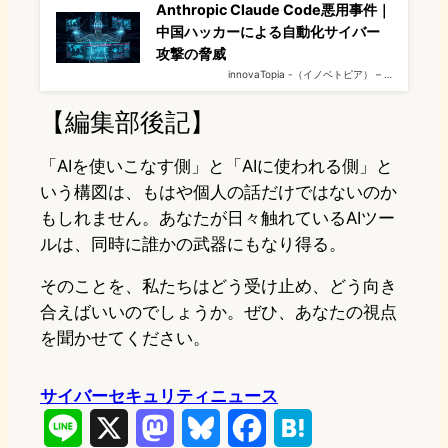
Anthropic Claude Code悪用事件｜
中国ハッカーによる自動化サイバー
攻撃の脅威
innovaTopia -（イノベトピア） – …
【編集部後記】
「AIを使いこなす側」と「AIに使われる側」と
いう構図は、もはや個人の話だけではないのか
もしれません。あなたが日々触れているAIツー
ルは、同時に誰かの武器にもなり得る。
そのことを、私たちはどう受け止め、どう向き
合えばいいのでしょうか。ぜひ、あなたの視点
を聞かせてください。
サイバーセキュリティニュース
L
X
M
B
F
H