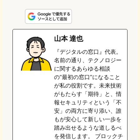
i
a
l
a
a
n
s
u
c
t
e
t
e
e
e
山本 達也
o
s
b
n
『デジタルの窓口』代表。
d
k
o
a
名前の通り、テクノロジー
o
y
o
に関するあらゆる相談
の”最初の窓口”になること
n
k
が私の役割です。未来技術
がもたらす「期待」と、情
報セキュリティという「不
安」の両方に寄り添い、誰
もが安心して新しい一歩を
踏み出せるような道しるべ
を発信します。 ブロックチ