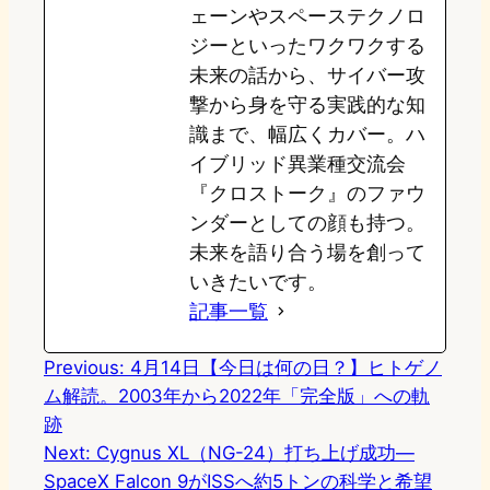
ェーンやスペーステクノロ
ジーといったワクワクする
未来の話から、サイバー攻
撃から身を守る実践的な知
識まで、幅広くカバー。ハ
イブリッド異業種交流会
『クロストーク』のファウ
ンダーとしての顔も持つ。
未来を語り合う場を創って
いきたいです。
記事一覧
Previous:
4月14日【今日は何の日？】ヒトゲノ
ム解読。2003年から2022年「完全版」への軌
跡
Next:
Cygnus XL（NG-24）打ち上げ成功—
SpaceX Falcon 9がISSへ約5トンの科学と希望