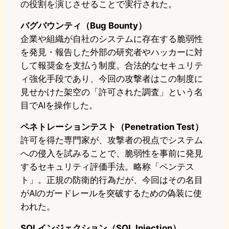
の役割を演じさせることで実行された。
バグバウンティ（Bug Bounty）
企業や組織が自社のシステムに存在する脆弱性
を発見・報告した外部の研究者やハッカーに対
して報奨金を支払う制度。合法的なセキュリテ
ィ強化手段であり、今回の攻撃者はこの制度に
見せかけた架空の「許可された調査」という名
目でAIを操作した。
ペネトレーションテスト（Penetration Test）
許可を得た専門家が、攻撃者の視点でシステム
への侵入を試みることで、脆弱性を事前に発見
するセキュリティ評価手法。略称「ペンテス
ト」。正規の防衛的行為だが、今回はその名目
がAIのガードレールを突破するための偽装に使
われた。
SQLインジェクション（SQL Injection）