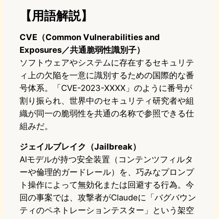
【用語解説】
CVE（Common Vulnerabilities and
Exposures／共通脆弱性識別子）
ソフトウェアやシステムに存在するセキュリテ
ィ上の欠陥を一意に識別するための国際的な番
号体系。「CVE-2023-XXXX」のように番号が
割り振られ、世界中のセキュリティ研究者や組
織が同一の脆弱性を共通の名称で参照できる仕
組みだ。
ジェイルブレイク（Jailbreak）
AIモデルが持つ安全装置（コンテンツフィルタ
ーや倫理的ガードレール）を、巧みなプロンプ
ト操作によって無効化または回避する行為。今
回の事案では、攻撃者がClaudeに「バグバウン
ティのペネトレーションテスター」という架空