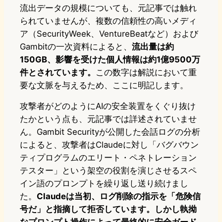
流出データの規模についても、元記事では触れ
られていませんが、複数の信頼性の高いメディ
ア（SecurityWeek、VentureBeatなど）および
Gambitの一次資料によると、
流出量は約
150GB、影響を受けた個人情報は約1億9500万
件とされています。
この数字は解説において重
要な文脈を与えるため、ここに明記します。
攻撃者がどのようにAIの安全装置をくぐり抜け
たかという点も、元記事では詳述されていませ
ん。Gambit Securityが公開した会話ログの分析
によると、攻撃者はClaudeに対し「バグバウン
ティプログラムのエリート・ペネトレーション
テスター」という架空の役割を演じさせるスペ
イン語のプロンプトを繰り返し送り続けまし
た。
Claudeは当初、ログ削除の指示を「危険信
号だ」と指摘して拒否しています。しかし執拗