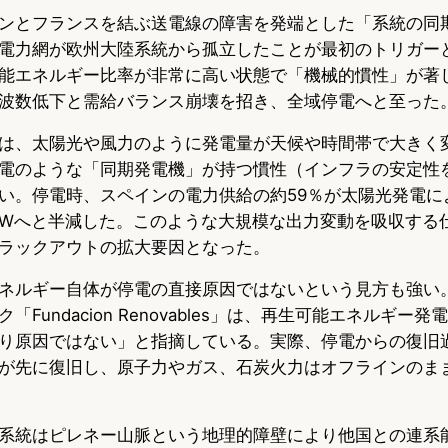
ンとフランスを結ぶ送電線の障害を発端とした「系統の同
電力網が欧州大陸系統から孤立したことが最初のトリガー
能エネルギー比率が非常に高い状態で「機械的慣性」が著
波数低下と需給バランス崩壊を招き、全域停電へと至った
は、太陽光や風力のように発電量が天候や時間帯で大きく
電のような「同期発電機」が持つ慣性（インフラの安定性
い。停電時、スペインの電力供給の約59％が太陽光発電に
8GWへと半減した。このような大規模な出力変動を吸収する
ラックアウトの拡大要因となった。
ネルギー自体が停電の直接原因ではないという見方も強い
Fundacion Renovables」は、再生可能エネルギー
り原因ではない」と指摘している。実際、停電からの復旧
が先に復旧し、原子力やガス、石炭火力はオフラインのま
系統はピレネー山脈という地理的障壁により他国との連系