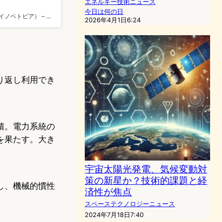
エネルギー技術ニュース
今日は何の日
 -（イノベトピア） – …
2026年4月1日6:24
り返し利用でき
積。電力系統の
を果たす。大き
宇宙太陽光発電、気候変動対
策の新星か？技術的課題と経
し、機械的慣性
済性が焦点
スペーステクノロジーニュース
2024年7月18日7:40