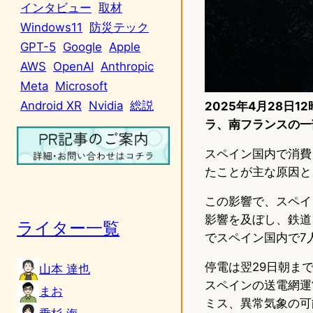
インタビュー
取材
Windows11
防災テック
GPT-5
Google
Apple
AWS
OpenAI
Anthropic
Meta
Microsoft
Android XR
Nvidia
総説
2025年4月28日
ラ、南フランスの一
スペイン国内で消費
たことが主な原因と
この影響で、スペイ
影響を及ぼし、鉄道
ライター一覧
でスペイン国内で7
停電は翌29日朝ま
山本 達也
スペインの送電網運営
まお
ミス、異常気象の可