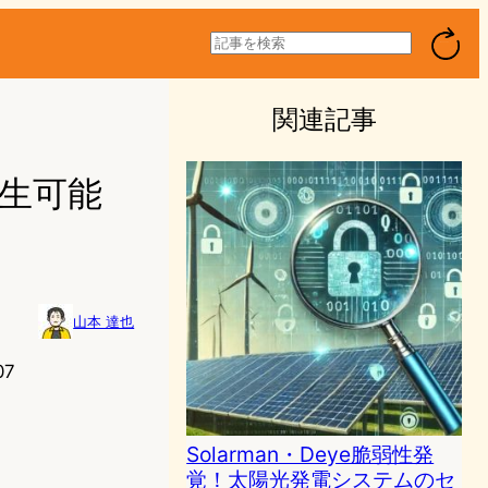
検
索
関連記事
：再生可能
山本 達也
07
Solarman・Deye脆弱性発
覚！太陽光発電システムのセ