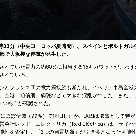
12時33分（中央ヨーロッパ夏時間）、スペインとポルトガ
部で大規模な停電が発生した。
されていた電力の約60％に相当する15ギガワットが、わず
されている。
ンとフランス間の電力網接続も断たれ、イベリア半島全域の
、空港、通信網、病院などで大きな混乱が生じた。また、
人の死亡が確認された。
でにほぼ全域（99％）で復旧したが、原因は依然として特
会社レッド・エレクトリカ（Red Eléctrica）は、サイ
能性を否定し、「2つの発電切断」が引き金となった可能