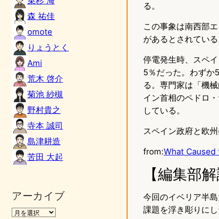
乗杉 海
る。
森 祐佳
この事象は南西部エ
omote
があるとされている
りょうとく
停電発生時、スペイ
Ami
5％だった。わずか
荒木 啓介
る。専門家は「機械
菊池 紗槻
イン首相のペドロ・
野村貴之
している。
寺本 誠司
スペイン政府と欧州
島津耕造
from:
What Caused 
苦田 大起
【編集部解
アーカイブ
今回のイベリア半島
課題を浮き彫りにし