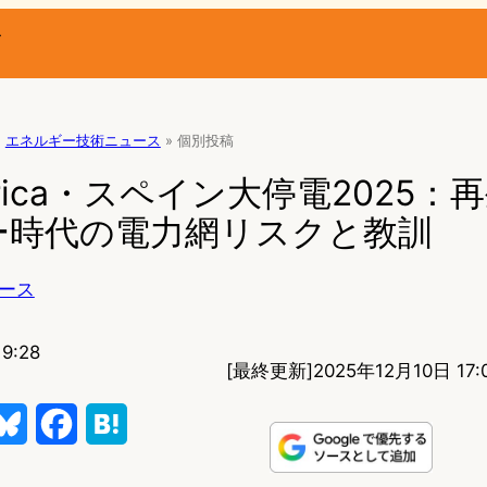
ー
»
エネルギー技術ニュース
»
個別投稿
éctrica・スペイン大停電2025
ー時代の電力網リスクと教訓
ース
9:28
[最終更新]
2025年12月10日 17:
B
F
H
l
a
a