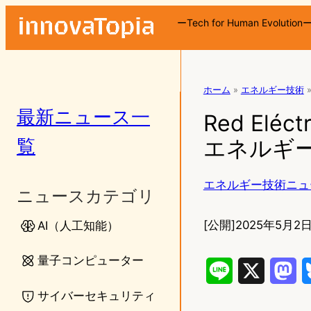
ーTech for Human Evolution
ホーム
»
エネルギー技術
最新ニュース一
Red El
覧
エネルギ
エネルギー技術ニュ
ニュースカテゴリ
[公開]
2025年5月2日
AI（人工知能）
量子コンピューター
L
X
M
サイバーセキュリティ
i
a