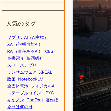
人気のタグ
ソブリンAI（AI主権）
XAI（説明可能AI）
RAI（責任あるAI）
CES
良書紹介
映画紹介
スペースデブリ
ランサムウェア
XREAL
政策
NotebookLM
全固体電池
フィジカルAI
ステーブルコイン
JPYC
キヤノン
CoeFont
著作権
今日は何の日