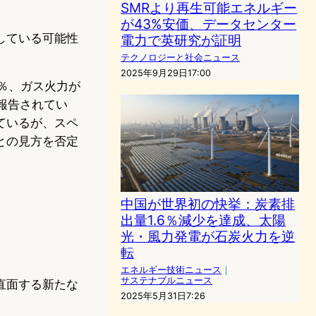
SMRより再生可能エネルギー
が43%安価、データセンター
している可能性
電力で英研究が証明
テクノロジーと社会ニュース
2025年9月29日17:00
1％、ガス火力が
も報告されてい
ているが、スペ
との見方を否定
中国が世界初の快挙：炭素排
出量1.6％減少を達成、太陽
光・風力発電が石炭火力を逆
転
エネルギー技術ニュース
｜
サステナブルニュース
直面する新たな
2025年5月31日7:26