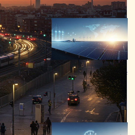
サイバーセキュリティニュース
2025年5月26日6:44
IEA Global Energy Review
2026、太陽光PVが史上初──
世界エネルギー需要増の25%
超を担う
インフラニュース
｜
エネルギー技術ニュース
｜
サステナブルニュース
｜
テクノロジーと経済ニュース
2026年4月24日19:30