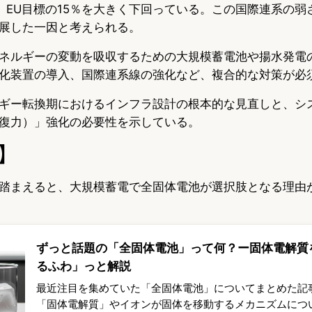
、EU目標の15％を大きく下回っている。この国際連系の弱
展した一因と考えられる。
ネルギーの変動を吸収するための大規模蓄電池や揚水発電
化装置の導入、国際連系線の強化など、複合的な対策が必
ギー転換期におけるインフラ設計の根本的な見直しと、シ
復力）」強化の必要性を示している。
】
踏まえると、大規模蓄電で全固体電池が選択肢となる理由
ずっと話題の「全固体電池」って何？ー固体電解質
るふわ」っと解説
最近注目を集めていた「全固体電池」についてまとめた記
「固体電解質」やイオンが固体を移動するメカニズムにつ