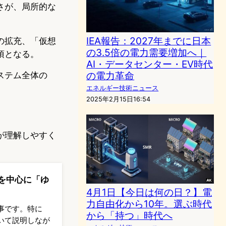
さが、局所的な
IEA報告：2027年までに日本
の拡充、「仮想
の3.5倍の電力需要増加へ｜
須となる。
AI・データセンター・EV時代
の電力革命
ステム全体の
エネルギー技術ニュース
2025年2月15日16:54
が理解しやすく
を中心に「ゆ
4月1日【今日は何の日？】電
力自由化から10年。選ぶ時代
事です。特に
から「持つ」時代へ
いて説明しなが