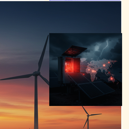
キュリティリスクと再エネの
未来
サイバーセキュリティニュース
2024年8月12日6:29
中国製太陽光インバーターに
隠された通信デバイス発見、
米国電力網への脅威が浮上