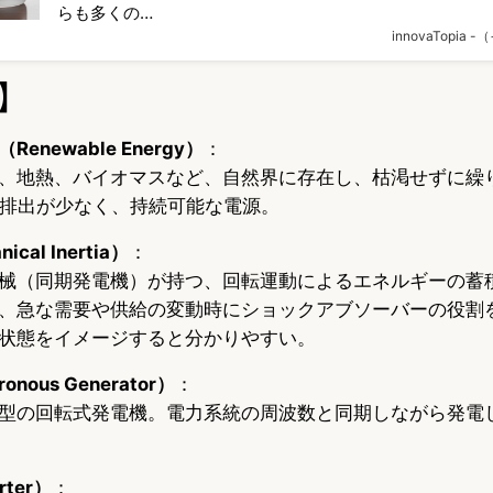
らも多くの…
innovaTopia
】
newable Energy）
：
、地熱、バイオマスなど、自然界に存在し、枯渇せずに繰
2排出が少なく、持続可能な電源。
al Inertia）
：
械（同期発電機）が持つ、回転運動によるエネルギーの蓄
、急な需要や供給の変動時にショックアブソーバーの役割
状態をイメージすると分かりやすい。
nous Generator）
：
型の回転式発電機。電力系統の周波数と同期しながら発電
ter）
：