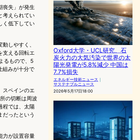
期喪失」が発生
と考えられてい
しく低下してい
。
変動しやすく、
Oxford大学・UCL研究、石
を支える回転エ
炭火力の大気汚染で世界の太
よるもので、5
陽光発電が5.8%減少 中国は
仕組みが十分で
7.7%損失
エネルギー技術ニュース
｜
サステナブルニュース
。スペインのエ
2026年5月17日18:00
発電所の切断は周波
過程では、太陽
まだったという
能力が設置容量