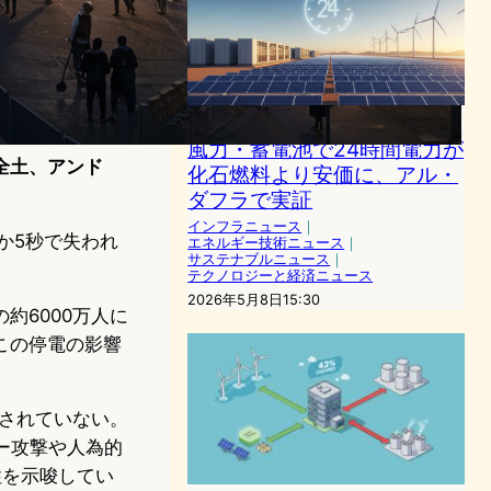
IRENA最新レポート:太陽光・
風力・蓄電池で24時間電力が
ル全土、アンド
化石燃料より安価に、アル・
ダフラで実証
インフラニュース
｜
か5秒で失われ
エネルギー技術ニュース
｜
サステナブルニュース
｜
テクノロジーと経済ニュース
2026年5月8日15:30
約6000万人に
この停電の影響
定されていない。
バー攻撃や人為的
性を示唆してい