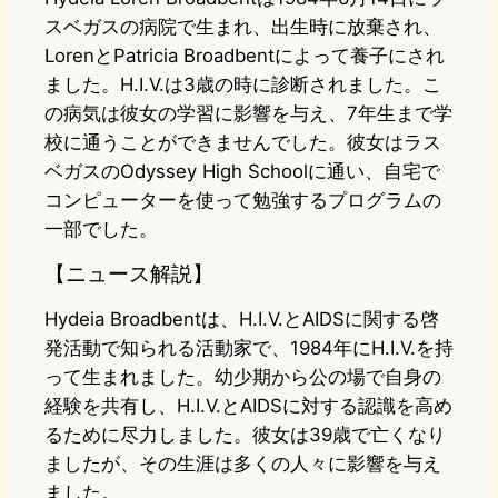
スベガスの病院で生まれ、出生時に放棄され、
LorenとPatricia Broadbentによって養子にされ
ました。H.I.V.は3歳の時に診断されました。こ
の病気は彼女の学習に影響を与え、7年生まで学
校に通うことができませんでした。彼女はラス
ベガスのOdyssey High Schoolに通い、自宅で
コンピューターを使って勉強するプログラムの
一部でした。
【ニュース解説】
Hydeia Broadbentは、H.I.V.とAIDSに関する啓
発活動で知られる活動家で、1984年にH.I.V.を持
って生まれました。幼少期から公の場で自身の
経験を共有し、H.I.V.とAIDSに対する認識を高め
るために尽力しました。彼女は39歳で亡くなり
ましたが、その生涯は多くの人々に影響を与え
ました。