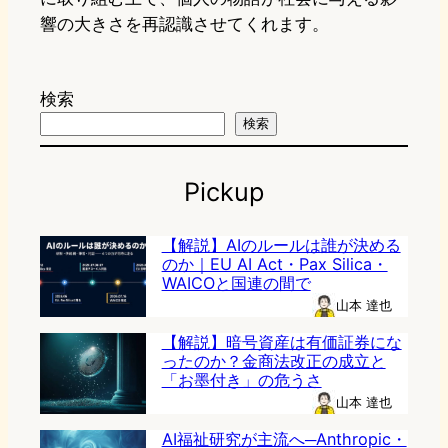
響の大きさを再認識させてくれます。
検索
検索
Pickup
【解説】AIのルールは誰が決める
のか｜EU AI Act・Pax Silica・
WAICOと国連の間で
山本 達也
【解説】暗号資産は有価証券にな
ったのか？金商法改正の成立と
「お墨付き」の危うさ
山本 達也
AI福祉研究が主流へ─Anthropic・