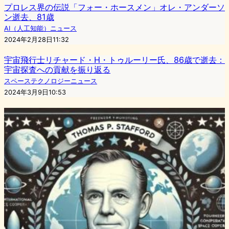
プロレス界の伝説「フォー・ホースメン」オレ・アンダーソ
ン逝去、81歳
AI（人工知能）ニュース
2024年2月28日11:32
宇宙飛行士リチャード・H・トゥルーリー氏、86歳で逝去：
宇宙探査への貢献を振り返る
スペーステクノロジーニュース
2024年3月9日10:53