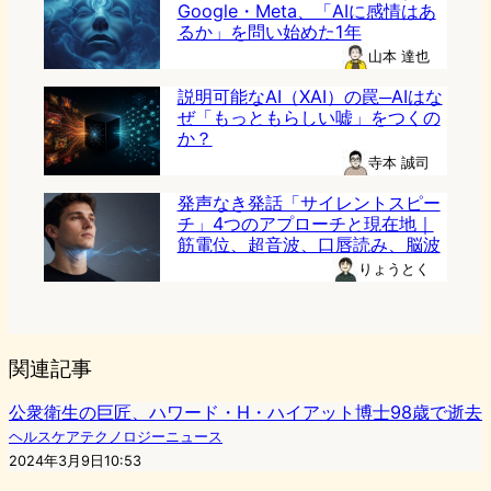
Google・Meta、「AIに感情はあ
るか」を問い始めた1年
山本 達也
説明可能なAI（XAI）の罠─AIはな
ぜ「もっともらしい嘘」をつくの
か？
寺本 誠司
発声なき発話「サイレントスピー
チ」4つのアプローチと現在地｜
筋電位、超音波、口唇読み、脳波
りょうとく
関連記事
公衆衛生の巨匠、ハワード・H・ハイアット博士98歳で逝去
ヘルスケアテクノロジーニュース
2024年3月9日10:53