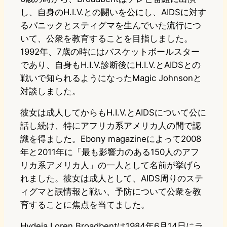
し、自身のH.I.V.との闘いを公にし、AIDSに対す
るパニックとスティグマを生んでいた流行につ
いて、公衆を教育することを目指しました。
1992年、7歳の時にはバスケットボールスター
であり、自身もH.I.V.診断後にH.I.V.とAIDSとの
戦いで知られるようになったMagic Johnsonと
対談しました。
彼女は成人してからもH.I.V.とAIDSについて公に
話し続け、特にアフリカ系アメリカ人の間で認
識を得ました。Ebony magazineによって2008
年と2011年に「最も影響力のある150人のアフ
リカ系アメリカ人」の一人として名前が挙げら
れました。彼女は成人として、AIDS周りのステ
ィグマと誤情報と戦い、予防について公衆を教
育することに焦点を当てました。
Hydeia Loren Broadbentは1984年6月14日にラ