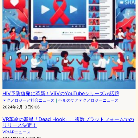
HIV予防啓発に革新！ViiVのYouTubeシリーズが話題
テクノロジーと社会ニュース
｜
ヘルスケアテクノロジーニュース
2024年2月13日9:06
VR革命の新星「Dead Hook」、複数プラットフォームでの
リリース決定！
VR/ARニュース