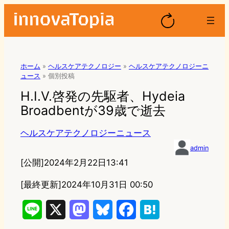
ホーム
»
ヘルスケアテクノロジー
»
ヘルスケアテクノロジーニ
ュース
»
個別投稿
H.I.V.啓発の先駆者、Hydeia
Broadbentが39歳で逝去
ヘルスケアテクノロジーニュース
admin
[公開]
2024年2月22日13:41
[最終更新]
2024年10月31日 00:50
L
X
M
B
F
H
i
a
l
a
a