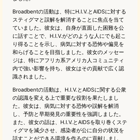
Broadbentの活動は、特にH.I.V.とAIDSに対する
スティグマと誤解を解消することに焦点を当て
ていました。彼女は、自身が直面した困難を公
に話すことで、H.I.V.がどのような人にでも起こ
り得ることを示し、病気に対する恐怖や偏見を
和らげることを目指しました。彼女のメッセー
ジは、特にアフリカ系アメリカ人コミュニティ
内で強い影響を持ち、彼女はその貢献で広く認
識されました。
Broadbentの活動は、H.I.V.とAIDSに関する公衆
の認識を変える上で重要な役割を果たしまし
た。彼女は、病気に対する恐怖や誤解を解消
し、予防と早期発見の重要性を強調しました。
また、彼女の話は、H.I.V.とAIDSを取り巻くステ
ィグマを減少させ、感染者が公に自分の状況を
話すことができる環境を作るのに貢献しまし