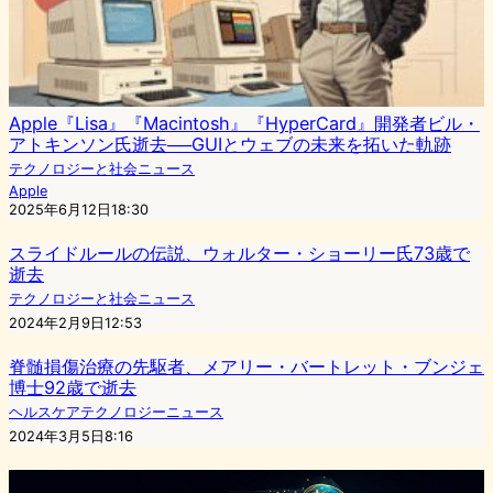
Apple『Lisa』『Macintosh』『HyperCard』開発者ビル・
アトキンソン氏逝去──GUIとウェブの未来を拓いた軌跡
テクノロジーと社会ニュース
Apple
2025年6月12日18:30
スライドルールの伝説、ウォルター・ショーリー氏73歳で
逝去
テクノロジーと社会ニュース
2024年2月9日12:53
脊髄損傷治療の先駆者、メアリー・バートレット・ブンジェ
博士92歳で逝去
ヘルスケアテクノロジーニュース
2024年3月5日8:16