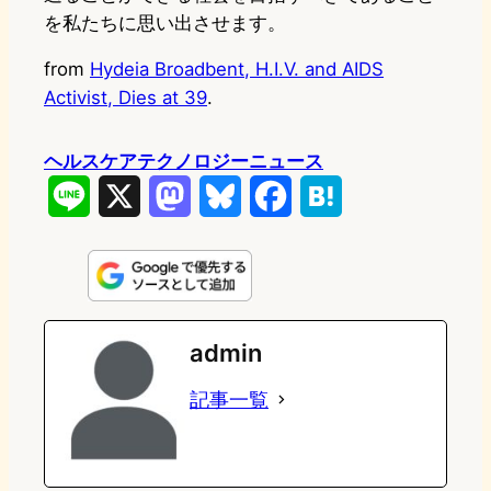
を私たちに思い出させます。
from
Hydeia Broadbent, H.I.V. and AIDS
Activist, Dies at 39
.
ヘルスケアテクノロジーニュース
L
X
M
B
F
H
i
a
l
a
a
n
s
u
c
t
e
t
e
e
e
admin
o
s
b
n
記事一覧
d
k
o
a
o
y
o
n
k