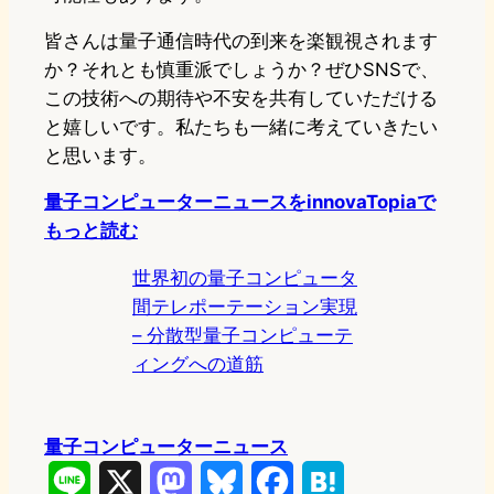
皆さんは量子通信時代の到来を楽観視されます
か？それとも慎重派でしょうか？ぜひSNSで、
この技術への期待や不安を共有していただける
と嬉しいです。私たちも一緒に考えていきたい
と思います。
量子コンピューターニュースをinnovaTopiaで
もっと読む
世界初の量子コンピュータ
間テレポーテーション実現
– 分散型量子コンピューテ
ィングへの道筋
量子コンピューターニュース
L
X
M
B
F
H