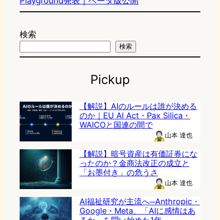
Playground発表｜ベータ版公開
検索
検索
Pickup
【解説】AIのルールは誰が決める
のか｜EU AI Act・Pax Silica・
WAICOと国連の間で
山本 達也
【解説】暗号資産は有価証券にな
ったのか？金商法改正の成立と
「お墨付き」の危うさ
山本 達也
AI福祉研究が主流へ─Anthropic・
Google・Meta、「AIに感情はあ
るか」を問い始めた1年