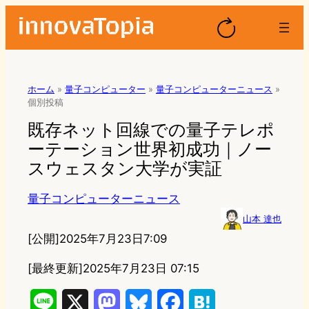
ホーム
»
量子コンピューター
»
量子コンピューターニュース
»
個別投稿
既存ネット回線での量子テレポ
ーテーション世界初成功｜ノー
スウェスタン大学が実証
量子コンピューターニュース
山本 達也
[公開]
2025年7月23日7:09
[最終更新]
2025年7月23日 07:15
L
X
M
B
F
H