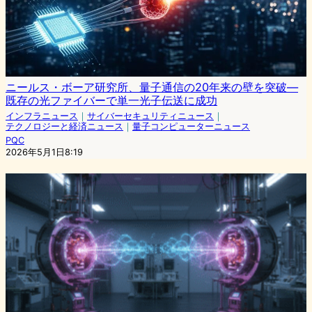
ニールス・ボーア研究所、量子通信の20年来の壁を突破—
既存の光ファイバーで単一光子伝送に成功
インフラニュース
｜
サイバーセキュリティニュース
｜
テクノロジーと経済ニュース
｜
量子コンピューターニュース
PQC
2026年5月1日8:19