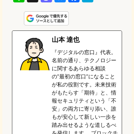
i
a
l
a
a
n
s
u
c
t
e
t
e
e
e
山本 達也
o
s
b
n
『デジタルの窓口』代表。
d
k
o
a
名前の通り、テクノロジー
o
y
o
に関するあらゆる相談
の”最初の窓口”になること
n
k
が私の役割です。未来技術
がもたらす「期待」と、情
報セキュリティという「不
安」の両方に寄り添い、誰
もが安心して新しい一歩を
踏み出せるような道しるべ
を発信します。 ブロックチ