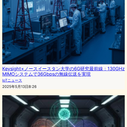
Keysight×ノースイースタン大学の6G研究最前線：130GHz
MIMOシステムで36Gbpsの無線伝送を実現
IoTニュース
2025年5月13日8:26