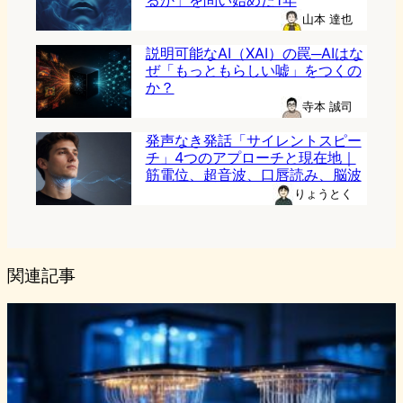
山本 達也
説明可能なAI（XAI）の罠─AIはな
ぜ「もっともらしい嘘」をつくの
か？
寺本 誠司
発声なき発話「サイレントスピー
チ」4つのアプローチと現在地｜
筋電位、超音波、口唇読み、脳波
りょうとく
関連記事