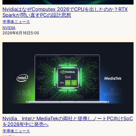
NvidiaはなぜComputex 2026でCPUを出したのか？RTX
Sparkが問い直すPCの設計思想
半導体ニュース
NVIDIA
2026年6月16日5:05
Nvidia、IntelとMediaTekの両社と提携しノートPC向けSoC
を2026年中に発売へ
半導体ニュース