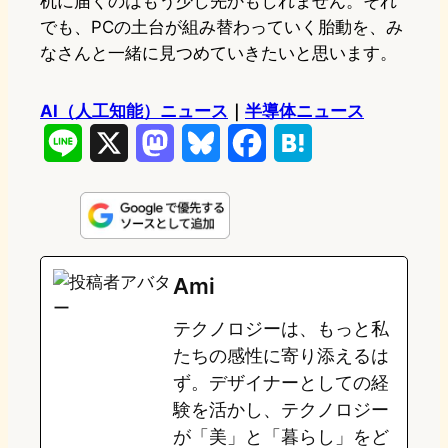
机に届くのはもう少し先かもしれません。それ
でも、PCの土台が組み替わっていく胎動を、み
なさんと一緒に見つめていきたいと思います。
AI（人工知能）ニュース
｜
半導体ニュース
L
X
M
B
F
H
i
a
l
a
a
n
s
u
c
t
e
t
e
e
e
Ami
o
s
b
n
テクノロジーは、もっと私
d
k
o
a
たちの感性に寄り添えるは
o
y
o
ず。デザイナーとしての経
験を活かし、テクノロジー
n
k
が「美」と「暮らし」をど