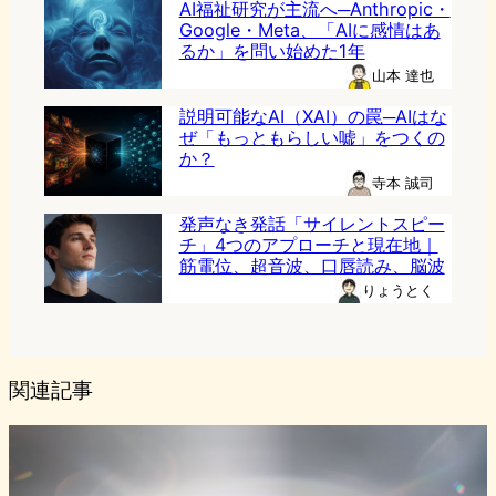
AI福祉研究が主流へ─Anthropic・
Google・Meta、「AIに感情はあ
るか」を問い始めた1年
山本 達也
説明可能なAI（XAI）の罠─AIはな
ぜ「もっともらしい嘘」をつくの
か？
寺本 誠司
発声なき発話「サイレントスピー
チ」4つのアプローチと現在地｜
筋電位、超音波、口唇読み、脳波
りょうとく
関連記事