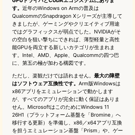
GPUドライバとCUDAエコシステムにありま
す。
近年のWindows on Armの普及は
QualcommのSnapdragon Xシリーズが主導して
きましたが、ゲーミングやクリエイティブ用途
ではグラフィックスが弱点でした。NVIDIAがそ
の空白を狙い撃ちにできれば、薄型軽量と高性
能GPUを両立する新しいカテゴリが生まれま
す。Intel、AMD、Apple、Qualcommの四つ巴
に、第五の極が加わる構図です。
ただし、楽観だけでは語れません。
最大の障壁
はソフトウェア互換性です。
Arm版Windowsは
x86アプリをエミュレーションで動かします
が、すべてのアプリが完全に動く保証はありま
せん。MicrosoftはこのためにWindows 11
26H1（プラットフォーム基盤を「Bromine」へ
移行する更新）を準備し、x86／x64アプリ互換
を担うエミュレーション基盤「Prism」や、ゲー