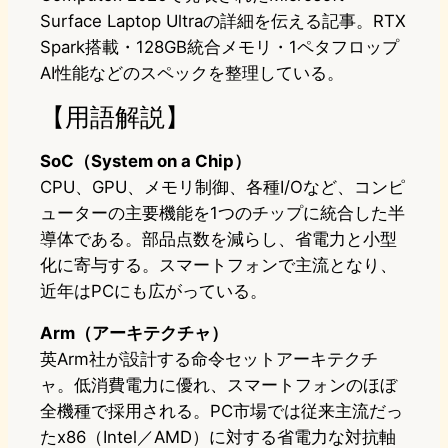
Surface Laptop Ultraの詳細を伝える記事。RTX
Spark搭載・128GB統合メモリ・1ペタフロップ
AI性能などのスペックを整理している。
【用語解説】
SoC（System on a Chip）
CPU、GPU、メモリ制御、各種I/Oなど、コンピ
ューターの主要機能を1つのチップに統合した半
導体である。部品点数を減らし、省電力と小型
化に寄与する。スマートフォンで主流となり、
近年はPCにも広がっている。
Arm（アーキテクチャ）
英Arm社が設計する命令セットアーキテクチ
ャ。低消費電力に優れ、スマートフォンのほぼ
全機種で採用される。PC市場では従来主流だっ
たx86（Intel／AMD）に対する省電力な対抗軸