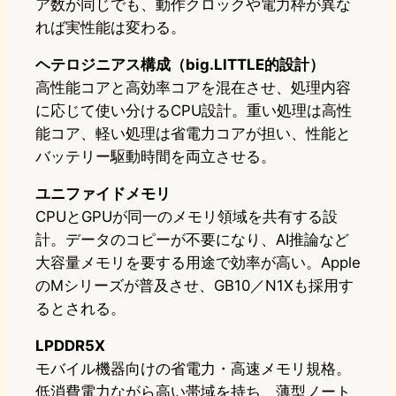
ア数が同じでも、動作クロックや電力枠が異な
れば実性能は変わる。
ヘテロジニアス構成（big.LITTLE的設計）
高性能コアと高効率コアを混在させ、処理内容
に応じて使い分けるCPU設計。重い処理は高性
能コア、軽い処理は省電力コアが担い、性能と
バッテリー駆動時間を両立させる。
ユニファイドメモリ
CPUとGPUが同一のメモリ領域を共有する設
計。データのコピーが不要になり、AI推論など
大容量メモリを要する用途で効率が高い。Apple
のMシリーズが普及させ、GB10／N1Xも採用す
るとされる。
LPDDR5X
モバイル機器向けの省電力・高速メモリ規格。
低消費電力ながら高い帯域を持ち、薄型ノート