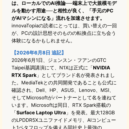
は、ローカルでのAI推論──端末上で大規模モデ
ルを動かす用途──と相性が良く、「手元のPC
がAIマシンになる」流れを加速させます。
innovaTopiaの読者にとっては、買い替えの一回
が、PCの設計思想そのものの転換点に立ち会う
体験になるかもしれません。
【2026年6月8日 追記】
2026年6月1日、ジェンスン・フアンのGTC
Taipei基調講演にて、N1Xは正式に「
NVIDIA
RTX Spark
」としてブランド名が発表されまし
た。MediaTekとの共同開発であることも公式に
確認され、Dell、HP、ASUS、Lenovo、MSI、
そしてMicrosoftがパートナーとして名を連ねて
います。Microsoftは同日、RTX Spark搭載の
「
Surface Laptop Ultra
」を発表。最大128GB
のLPDDR5Xユニファイドメモリ、AIコンピュー
ト1ペタフロップを備える同社史上最強の