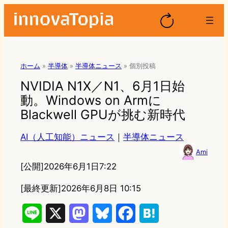
ホーム
»
半導体
»
半導体ニュース
»
個別投稿
NVIDIA N1X／N1、6月1日始
動。Windows on Armに
Blackwell GPUが挑む新時代
AI（人工知能）ニュース
｜
半導体ニュース
Ami
[公開]
2026年6月1日7:22
[最終更新]
2026年6月8日 10:15
L
X
M
B
F
H