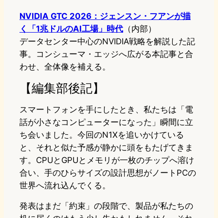
NVIDIA GTC 2026：ジェンスン・フアンが描
く「1兆ドルのAI工場」時代
（内部）
データセンター中心のNVIDIA戦略を解説した記
事。コンシューマ・エッジへ広がる本記事と合
わせ、全体像を補える。
【編集部後記】
スマートフォンを手にしたとき、私たちは「電
話が小さなコンピューターになった」瞬間に立
ち会いました。今回のN1Xを追いかけている
と、それと似た予感が静かに頭をもたげてきま
す。CPUとGPUとメモリが一枚のチップへ溶け
合い、手のひらサイズの設計思想がノートPCの
世界へ流れ込んでくる。
発表はまだ「約束」の段階で、製品が私たちの