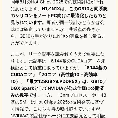
同年8月のHot Chips 2025での技術詳細がそれ
にあたります。
N1／N1Xは、このGB10と同系統
のシリコンをノートPC向けに最適化したものと
見られています。
両者が同一設計かどうかは公
式には確定していませんが、共通点の多さか
ら、GB10を手がかりにN1Xの実像を推し量るこ
とができます。
ここが、リーク記事を読み解くうえで重要にな
ります。元記事は「6,144基のCUDAコア」を未
検証として慎重に扱っていますが、
「6,144基の
CUDAコア」「20コア（高性能10＋高効率
10）」「最大128GBのLPDDR5X」は、GB10／
DGX SparkとしてNVIDIAが公式仕様に公開済
みの数字です。
一方、「3nmプロセス」や「48
基のSM」はHot Chips 2025の技術発表に基づ
く情報で、こちらも噂の域は超えていますが、
NVIDIAの製品仕様ページに主要諸元として明記