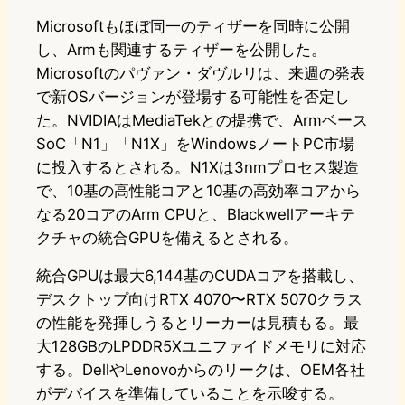
Microsoftもほぼ同一のティザーを同時に公開
し、Armも関連するティザーを公開した。
Microsoftのパヴァン・ダヴルリは、来週の発表
で新OSバージョンが登場する可能性を否定し
た。NVIDIAはMediaTekとの提携で、Armベース
SoC「N1」「N1X」をWindowsノートPC市場
に投入するとされる。N1Xは3nmプロセス製造
で、10基の高性能コアと10基の高効率コアから
なる20コアのArm CPUと、Blackwellアーキテ
クチャの統合GPUを備えるとされる。
統合GPUは最大6,144基のCUDAコアを搭載し、
デスクトップ向けRTX 4070〜RTX 5070クラス
の性能を発揮しうるとリーカーは見積もる。最
大128GBのLPDDR5Xユニファイドメモリに対応
する。DellやLenovoからのリークは、OEM各社
がデバイスを準備していることを示唆する。