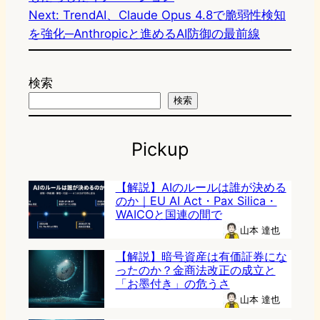
Next:
TrendAI、Claude Opus 4.8で脆弱性検知
を強化─Anthropicと進めるAI防御の最前線
検索
検索
Pickup
【解説】AIのルールは誰が決める
のか｜EU AI Act・Pax Silica・
WAICOと国連の間で
山本 達也
【解説】暗号資産は有価証券にな
ったのか？金商法改正の成立と
「お墨付き」の危うさ
山本 達也