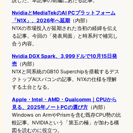
説した、本記事の前編にあたる記事。
NvidiaとMediaTekのAI PCプラットフォーム
「N1X」、2026年へ延期
（内部）
N1Xの市場投入が延期された当初の経緯を伝え
る記事。今回の「発表局面」と時系列で補完し
合う内容。
Nvidia DGX Spark、3,999ドルで10月15日発
売
（内部）
N1Xと同系統のGB10 Superchipを搭載するデス
クトップAIスパコンの記事。N1Xの仕様を理解
する土台となる。
Apple・Intel・AMD・Qualcomm｜CPUから
見る、2025年ノートPCの選び方
（内部）
Windows on ArmやPrismを含む既存CPU勢の比
較記事。NVIDIAという「第五の極」が加わる構
図を読むのに役立つ。