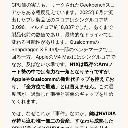
CPU側の実力も、リークされたGeekbenchスコ
アからある程度見えています。2025年6月に流
出したプレ製品版のスコアはシングルコア約
3,096、マルチコア約18,837でした。あくまで
製品化前の数値であり、最終的なドライバでは
変わる可能性があります。Qualcommの
Snapdragon X Eliteを一部のベンチマークで上
回る一方、AppleのM4 Maxにはシングルコアで
なお、及ばない水準です。
N1Xは既存のArmノ
ート勢の中では有力な一角となりそうですが、
AppleやQualcommの新世代チップも控えてお
り、「全方位で最速」とは言えません。
この温
度感が、過熱した期待と実像のギャップを埋め
てくれます。
では、なぜこれが「事件」なのか。
鍵はNVIDIA
が持ち込む唯一無二の資産、すなわち成熟した