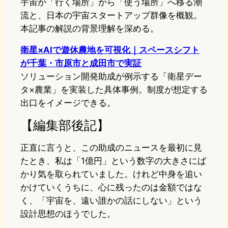
宇宙が「行く場所」から「使う場所」へ移る潮
流と、日本の宇宙スタートアップ群像を概観。
本記事の解説の背景理解を深める。
衛星×AIで遊休農地を可視化｜スペースシフト
が千葉・市原市と成田市で実証
ソリューション開発助成が例示する「衛星デー
タ×農業」を実装した具体事例。制度が想定する
出口をイメージできる。
【編集部後記】
正直に言うと、この助成のニュースを最初に見
たとき、私は「1億円」という数字の大きさにば
かり気を取られていました。けれど中身を追い
かけていくうちに、心に残ったのは金額ではな
く、「宇宙を、遠い誰かの話にしない」という
設計思想のほうでした。