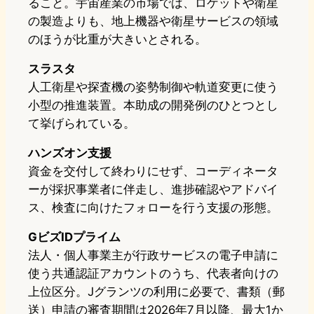
ること。宇宙産業の市場では、ロケットや衛星
の製造よりも、地上機器や衛星サービスの領域
のほうが比重が大きいとされる。
スラスタ
人工衛星や探査機の姿勢制御や軌道変更に使う
小型の推進装置。本助成の開発例のひとつとし
て挙げられている。
ハンズオン支援
資金を交付して終わりにせず、コーディネータ
ーが採択事業者に伴走し、進捗確認やアドバイ
ス、検査に向けたフォローを行う支援の形態。
GビズIDプライム
法人・個人事業主が行政サービスの電子申請に
使う共通認証アカウントのうち、代表者向けの
上位区分。Jグランツの利用に必要で、書類（郵
送）申請の審査期間は2026年7月以降、最大1か