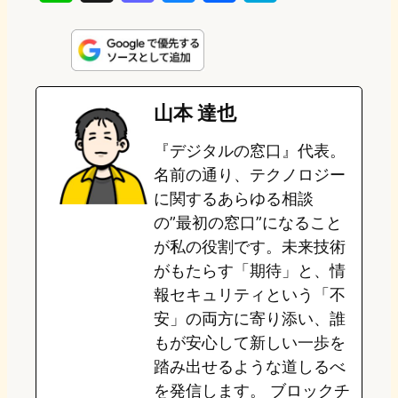
i
a
l
a
a
n
s
u
c
t
e
t
e
e
e
山本 達也
o
s
b
n
『デジタルの窓口』代表。
d
k
o
a
名前の通り、テクノロジー
o
y
o
に関するあらゆる相談
の”最初の窓口”になること
n
k
が私の役割です。未来技術
がもたらす「期待」と、情
報セキュリティという「不
安」の両方に寄り添い、誰
もが安心して新しい一歩を
踏み出せるような道しるべ
を発信します。 ブロックチ