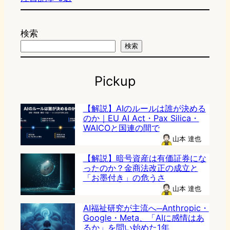
検索
検索
Pickup
【解説】AIのルールは誰が決める
のか｜EU AI Act・Pax Silica・
WAICOと国連の間で
山本 達也
【解説】暗号資産は有価証券にな
ったのか？金商法改正の成立と
「お墨付き」の危うさ
山本 達也
AI福祉研究が主流へ─Anthropic・
Google・Meta、「AIに感情はあ
るか」を問い始めた1年