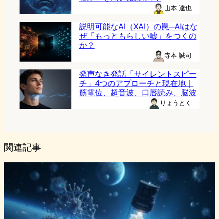
山本 達也
説明可能なAI（XAI）の罠─AIはな
ぜ「もっともらしい嘘」をつくの
か？
寺本 誠司
発声なき発話「サイレントスピー
チ」4つのアプローチと現在地｜
筋電位、超音波、口唇読み、脳波
りょうとく
関連記事