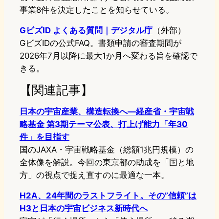
事業8件を決定したことを知らせている。
GビズID よくある質問｜デジタル庁
（外部）
GビズIDの公式FAQ。書類申請の審査期間が
2026年7月以降に最大1か月へ変わる旨を確認で
きる。
【関連記事】
日本の宇宙産業、構造転換へ—経産省・宇宙戦
略基金 第3期テーマ公表、打上げ能力「年30
件」を目指す
国のJAXA・宇宙戦略基金（総額1兆円規模）の
全体像を解説。今回の東京都の助成を「国と地
方」の視点で捉え直すのに最適な一本。
H2A、24年間のラストフライト。その”信頼”は
H3と日本の宇宙ビジネス新時代へ