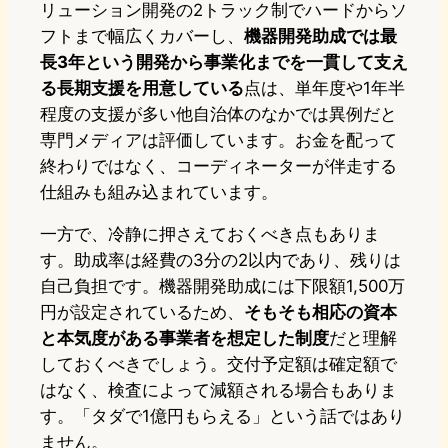
リューション開発の2トラック制でハードからソ
フトまで幅広くカバーし、
機器開発助成では最
長3年という開発から事業化までを一貫して支え
る長期支援を用意している
点は、単年度や1年半
程度の支援が多い他自治体のなかでは異例だと
専門メディアは評価しています。お金を配って
終わりではなく、コーディネーターが伴走する
仕組みも組み込まれています。
一方で、冷静に押さえておくべき点もありま
す。助成率は経費の3分の2以内であり、残りは
自己負担です。機器開発助成には下限額1,500万
円が設定されているため、
そもそも相応の資本
と本気度がある事業者を想定した制度
だと理解
しておくべきでしょう。交付予定額は確定額で
はなく、検査によって減額される場合もありま
す。「タダで1億円もらえる」という話ではあり
ません。