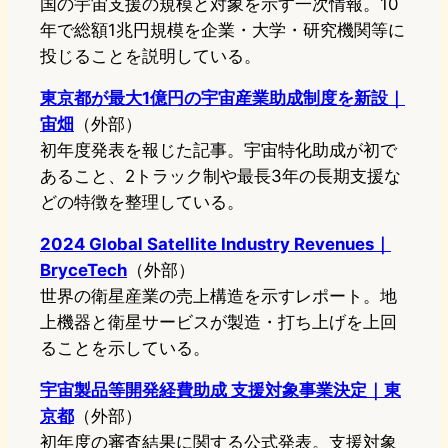
国の宇宙支援の規模と対象を示す一次情報。10
年で総額1兆円規模を企業・大学・研究機関等に
投じることを説明している。
東京都が最大1億円の宇宙産業助成制度を新設｜
宙畑
（外部）
初年度発表を報じた記事。宇宙特化助成が初で
あること、2トラック制や最長3年の長期支援な
どの特徴を整理している。
2024 Global Satellite Industry Revenues｜
BryceTech
（外部）
世界の衛星産業の売上構造を示すレポート。地
上機器と衛星サービスが製造・打ち上げを上回
ることを示している。
宇宙製品等開発経費助成 支援対象事業決定｜東
京都
（外部）
初年度の審査結果に関する公式発表。支援対象