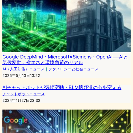
Google DeepMind・Microsoft×Siemens・OpenAI──AIと
気候変動：省エネと環境負荷のリアル
AI（人工知能）ニュース
｜
テクノロジーと社会ニュース
2025年5月13日13:22
AIチャットボットが気候変動・BLM懐疑派の心を変える
チャットボットニュース
2024年1月27日23:32