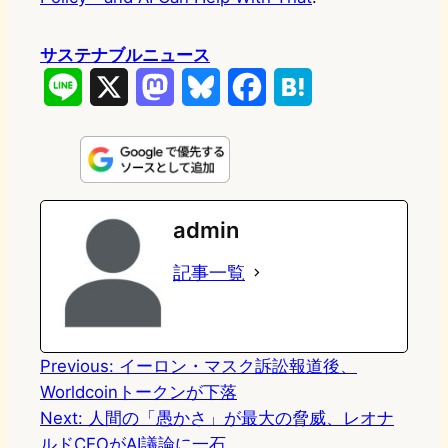
サステナブルニュース
L
X
M
B
F
H
i
a
l
a
a
n
s
u
c
t
e
t
e
e
e
admin
o
s
b
n
記事一覧
d
k
o
a
o
y
o
n
k
Previous:
イーロン・マスク訴訟報道後、
Worldcoinトークンが下落
Next:
人間の「愚かさ」が最大の脅威、レオナ
ルドCEOがAI議論に一石