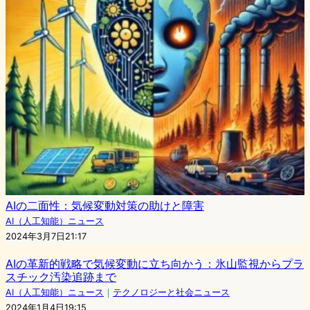
AIの二面性：気候変動対策の助けと障害
AI（人工知能）ニュース
2024年3月7日21:17
AIの革新的戦略で気候変動に立ち向かう：氷山監視からプラ
スチック汚染追跡まで
AI（人工知能）ニュース
｜
テクノロジーと社会ニュース
2024年1月4日19:15