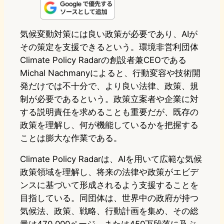
n
s
u
c
t
e
t
e
e
e
気候変動対策には良い政策が必要であり、AIが
その策定を支援できるという。環境非営利団体
o
s
b
n
Climate Policy Radarの創設者兼CEOである
d
k
o
a
Michal Nachmanyによると、行動変容や技術開
o
y
o
発だけでは不十分で、より良い法律、政策、規
制が必要であるという。政策立案者や企業に対
n
k
する説明責任を求めることも重要だが、既存の
政策を理解し、何が機能しているかを把握する
ことは膨大な作業である。
Climate Policy Radarは、AIを用いて広範な気候
政策領域を理解し、将来の法律や政策がエビデ
ンスに基づいて形成されるよう支援することを
目指している。同団体は、世界中の政府が持つ
気候法、政策、戦略、行動計画を集め、その総