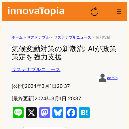
ホーム
»
サステナブル
»
サステナブルニュース
»
個別投稿
気候変動対策の新潮流: AIが政策
策定を強力支援
サステナブルニュース
admin
[公開]
2024年3月1日20:37
[最終更新]
2024年3月1日 20:37
L
X
M
B
F
H
i
a
l
a
a