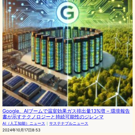
Google、AIブームで温室効果ガス排出量13%増 – 環境報告
書が示すテクノロジーと持続可能性のジレンマ
AI（人工知能）ニュース
｜
サステナブルニュース
2024年10月17日8:53