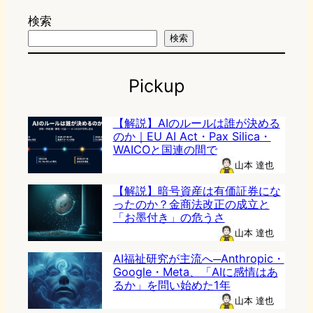
検索
検索
Pickup
【解説】AIのルールは誰が決める
のか｜EU AI Act・Pax Silica・
WAICOと国連の間で
山本 達也
【解説】暗号資産は有価証券にな
ったのか？金商法改正の成立と
「お墨付き」の危うさ
山本 達也
AI福祉研究が主流へ─Anthropic・
Google・Meta、「AIに感情はあ
るか」を問い始めた1年
山本 達也