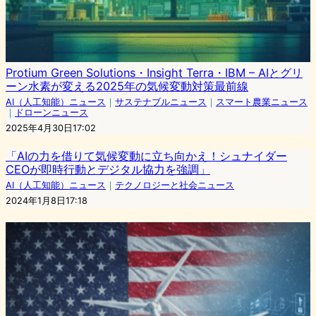
Protium Green Solutions・Insight Terra・IBM – AIとグリ
ーン水素が変える2025年の気候変動対策最前線
AI（人工知能）ニュース
｜
サステナブルニュース
｜
スマート農業ニュース
｜
ドローンニュース
2025年4月30日17:02
「AIの力を借りて気候変動に立ち向かえ！シュナイダー
CEOが即時行動とデジタル協力を強調」
AI（人工知能）ニュース
｜
テクノロジーと社会ニュース
2024年1月8日17:18