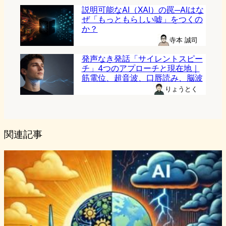
説明可能なAI（XAI）の罠─AIはな
ぜ「もっともらしい嘘」をつくの
か？
寺本 誠司
発声なき発話「サイレントスピー
チ」4つのアプローチと現在地｜
筋電位、超音波、口唇読み、脳波
りょうとく
関連記事