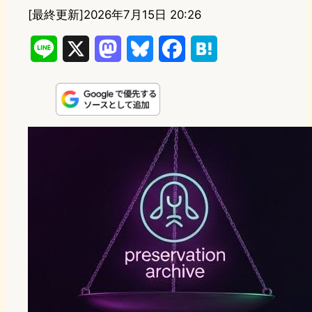
[最終更新]
2026年7月15日 20:26
L
X
M
B
F
H
i
a
l
a
a
n
s
u
c
t
e
t
e
e
e
o
s
b
n
d
k
o
a
o
y
o
n
k