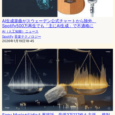
AI生成楽曲がスウェーデン公式チャートから除外、
Spotify500万再生でも「主にAI生成」で不適格に
AI（人工知能）ニュース
Spotify
音楽テクノロジー
2026年1月19日18:45
Sony MusicがUdioを再提訴、音源3万117件を主張──裁判