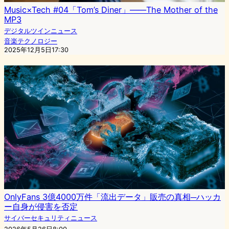
Music×Tech #04「Tom’s Diner」――The Mother of the
MP3
デジタルツインニュース
音楽テクノロジー
2025年12月5日17:30
OnlyFans 3億4000万件「流出データ」販売の真相─ハッカ
ー自身が侵害を否定
サイバーセキュリティニュース