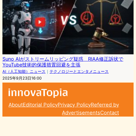
Suno AIがストリームリッピング疑惑 RIAA修正訴状で
YouTube技術的保護措置回避を主張
AI（人工知能）ニュース
｜
テクノロジーとエンタメニュース
2025年9月23日16:00
About
Editorial Policy
Privacy Policy
Referred by
Advertisements
Contact