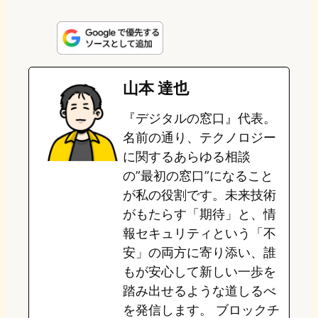
i
a
l
a
a
n
s
u
c
t
e
t
e
e
e
山本 達也
o
s
b
n
『デジタルの窓口』代表。
d
k
o
a
名前の通り、テクノロジー
o
y
o
に関するあらゆる相談
の”最初の窓口”になること
n
k
が私の役割です。未来技術
がもたらす「期待」と、情
報セキュリティという「不
安」の両方に寄り添い、誰
もが安心して新しい一歩を
踏み出せるような道しるべ
を発信します。 ブロックチ