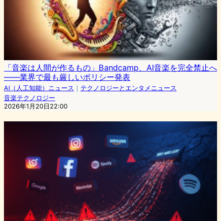
「音楽は人間が作るもの」Bandcamp、AI音楽を完全禁止へ
——業界で最も厳しいポリシー発表
AI（人工知能）ニュース
｜
テクノロジーとエンタメニュース
音楽テクノロジー
2026年1月20日22:00