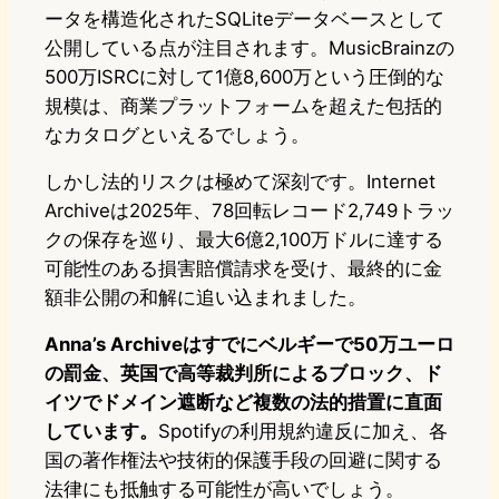
ータを構造化されたSQLiteデータベースとして
公開している点が注目されます。MusicBrainzの
500万ISRCに対して1億8,600万という圧倒的な
規模は、商業プラットフォームを超えた包括的
なカタログといえるでしょう。
しかし法的リスクは極めて深刻です。Internet
Archiveは2025年、78回転レコード2,749トラッ
クの保存を巡り、最大6億2,100万ドルに達する
可能性のある損害賠償請求を受け、最終的に金
額非公開の和解に追い込まれました。
Anna’s Archiveはすでにベルギーで50万ユーロ
の罰金、英国で高等裁判所によるブロック、ド
イツでドメイン遮断など複数の法的措置に直面
しています。
Spotifyの利用規約違反に加え、各
国の著作権法や技術的保護手段の回避に関する
法律にも抵触する可能性が高いでしょう。