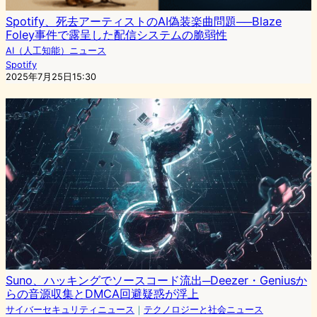
Spotify、死去アーティストのAI偽装楽曲問題──Blaze
Foley事件で露呈した配信システムの脆弱性
AI（人工知能）ニュース
Spotify
2025年7月25日15:30
Suno、ハッキングでソースコード流出─Deezer・Geniusか
らの音源収集とDMCA回避疑惑が浮上
サイバーセキュリティニュース
｜
テクノロジーと社会ニュース