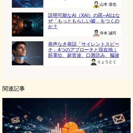
山本 達也
説明可能なAI（XAI）の罠─AIはな
ぜ「もっともらしい嘘」をつくの
か？
寺本 誠司
発声なき発話「サイレントスピー
チ」4つのアプローチと現在地｜
筋電位、超音波、口唇読み、脳波
りょうとく
関連記事