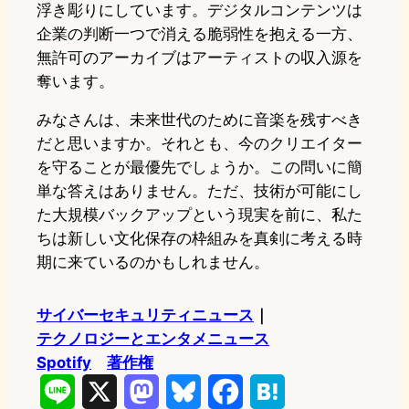
浮き彫りにしています。デジタルコンテンツは
企業の判断一つで消える脆弱性を抱える一方、
無許可のアーカイブはアーティストの収入源を
奪います。
みなさんは、未来世代のために音楽を残すべき
だと思いますか。それとも、今のクリエイター
を守ることが最優先でしょうか。この問いに簡
単な答えはありません。ただ、技術が可能にし
た大規模バックアップという現実を前に、私た
ちは新しい文化保存の枠組みを真剣に考える時
期に来ているのかもしれません。
サイバーセキュリティニュース
｜
テクノロジーとエンタメニュース
Spotify
著作権
L
X
M
B
F
H