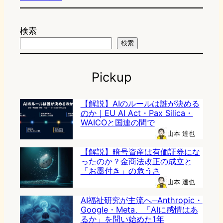
検索
検索
Pickup
【解説】AIのルールは誰が決める
のか｜EU AI Act・Pax Silica・
WAICOと国連の間で
山本 達也
【解説】暗号資産は有価証券にな
ったのか？金商法改正の成立と
「お墨付き」の危うさ
山本 達也
AI福祉研究が主流へ─Anthropic・
Google・Meta、「AIに感情はあ
るか」を問い始めた1年