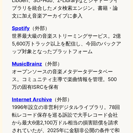
LibGen、Sci-Hub、Z-Libraryなどシャドーライ
ブラリを統合したメタ検索エンジン。書籍・論
文に加え音楽アーカイブに参入
Spotify
（外部）
世界最大級の音楽ストリーミングサービス。2億
5,600万トラック以上を配信し、今回のバックア
ップ対象となったプラットフォーム
MusicBrainz
（外部）
オープンソースの音楽メタデータデータベー
ス。コミュニティ主導で楽曲情報を管理。500
万の固有ISRCを保有
Internet Archive
（外部）
1996年設立の非営利デジタルライブラリ。78回
転レコード保存を巡る訴訟で大手レコード会社
から最大6億2,100万ドル相当の損害賠償を請求
されていたが、2025年に金額非公開の条件で和