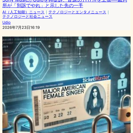
所が「別訴でやれ」と示した先の一手
AI（人工知能）ニュース
｜
テクノロジーとエンタメニュース
｜
テクノロジーと社会ニュース
Udio
2026年7月23日16:19