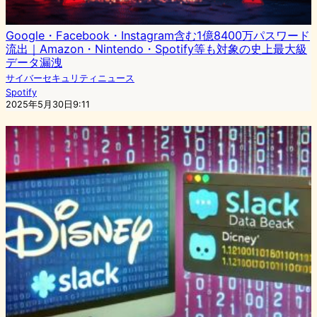
Google・Facebook・Instagram含む1億8400万パスワード
流出｜Amazon・Nintendo・Spotify等も対象の史上最大級
データ漏洩
サイバーセキュリティニュース
Spotify
2025年5月30日9:11