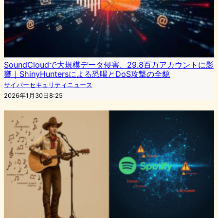
SoundCloudで大規模データ侵害、29.8百万アカウントに影
響｜ShinyHuntersによる恐喝とDoS攻撃の全貌
サイバーセキュリティニュース
2026年1月30日8:25