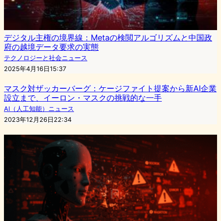
デジタル主権の境界線：Metaの検閲アルゴリズムと中国政
府の越境データ要求の実態
テクノロジーと社会ニュース
2025年4月16日15:37
マスク対ザッカーバーグ：ケージファイト提案から新AI企業
設立まで、イーロン・マスクの挑戦的な一手
AI（人工知能）ニュース
2023年12月26日22:34