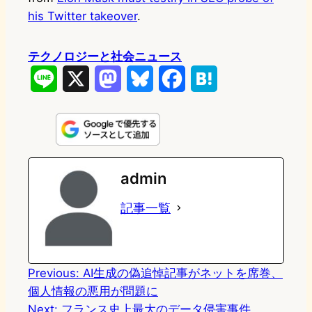
his Twitter takeover
.
テクノロジーと社会ニュース
L
X
M
B
F
H
i
a
l
a
a
n
s
u
c
t
e
t
e
e
e
admin
o
s
b
n
記事一覧
d
k
o
a
o
y
o
n
k
Previous:
AI生成の偽追悼記事がネットを席巻、
個人情報の悪用が問題に
Next:
フランス史上最大のデータ侵害事件、