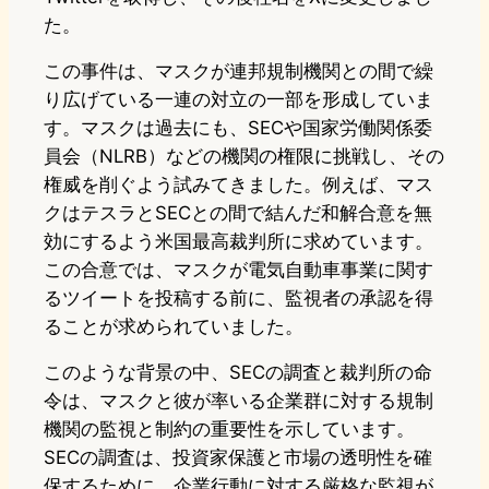
た。
この事件は、マスクが連邦規制機関との間で繰
り広げている一連の対立の一部を形成していま
す。マスクは過去にも、SECや国家労働関係委
員会（NLRB）などの機関の権限に挑戦し、その
権威を削ぐよう試みてきました。例えば、マス
クはテスラとSECとの間で結んだ和解合意を無
効にするよう米国最高裁判所に求めています。
この合意では、マスクが電気自動車事業に関す
るツイートを投稿する前に、監視者の承認を得
ることが求められていました。
このような背景の中、SECの調査と裁判所の命
令は、マスクと彼が率いる企業群に対する規制
機関の監視と制約の重要性を示しています。
SECの調査は、投資家保護と市場の透明性を確
保するために、企業行動に対する厳格な監視が