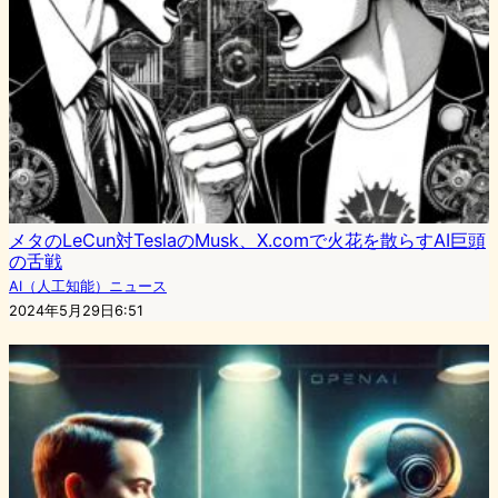
メタのLeCun対TeslaのMusk、X.comで火花を散らすAI巨頭
の舌戦
AI（人工知能）ニュース
2024年5月29日6:51