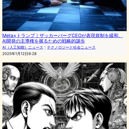
Meta×トランプ｜ザッカーバーグCEOが表現規制を緩和、
AI開発の主導権を握るための戦略的譲歩
AI（人工知能）ニュース
｜
テクノロジーと社会ニュース
2025年1月12日9:28