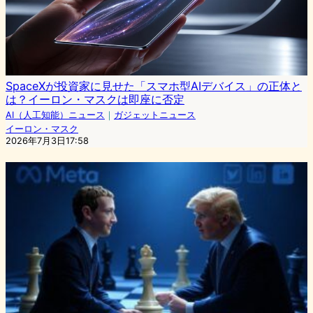
SpaceXが投資家に見せた「スマホ型AIデバイス」の正体と
は？イーロン・マスクは即座に否定
AI（人工知能）ニュース
｜
ガジェットニュース
イーロン・マスク
2026年7月3日17:58