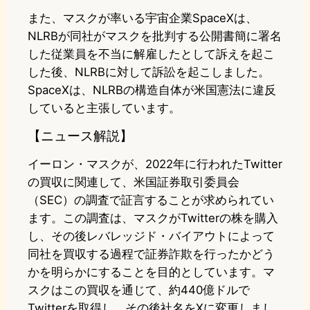
また、マスクが率いる宇宙企業SpaceXは、
NLRBが同社がマスクを批判する公開書簡に署名
した従業員を不当に解雇したとして訴えを起こ
した後、NLRBに対して訴訟を起こしました。
SpaceXは、NLRBの構造自体が米国憲法に違反
していると主張しています。
【ニュース解説】
イーロン・マスクが、2022年に行われたTwitter
の買収に関連して、米国証券取引委員会
（SEC）の調査で証言することが求められてい
ます。この調査は、マスクがTwitterの株を購入
し、その後レバレッジド・バイアウトによって
同社を買収する過程で証券詐欺を行ったかどう
かを明らかにすることを目的としています。マ
スクはこの買収を通じて、約440億ドルで
Twitterを取得し、その後社名をXに変更しまし