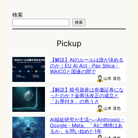
検索
検索
Pickup
【解説】AIのルールは誰が決める
のか｜EU AI Act・Pax Silica・
WAICOと国連の間で
山本 達也
【解説】暗号資産は有価証券にな
ったのか？金商法改正の成立と
「お墨付き」の危うさ
山本 達也
AI福祉研究が主流へ─Anthropic・
Google・Meta、「AIに感情はあ
るか」を問い始めた1年