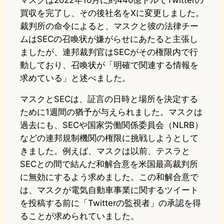
マスクは2022年10月に約440億ドルでTwitterの
買収を完了し、その後社名をXに変更しました。
裁判所の命令によると、マスクと彼の法律チー
ムはSECの召喚状が嫌がらせにあたると主張し
ましたが、連邦裁判官はSECがその権限内で行
動しており、召喚状が「明確で関連する情報を
求めている」と述べました。
マスクとSECは、証言の日時と場所を決定する
ために1週間の猶予が与えられました。マスクは
過去にも、SECや国家労働関係委員会（NLRB）
などの連邦規制機関の権限に挑戦しようとして
きました。例えば、マスクは以前、テスラと
SECとの間で結んだ和解合意を米国最高裁判所
に無効にするよう求めました。この和解合意で
は、マスクが電気自動車事業に関するツイート
を投稿する前に「Twitterの監視者」の承認を得
ることが求められていました。