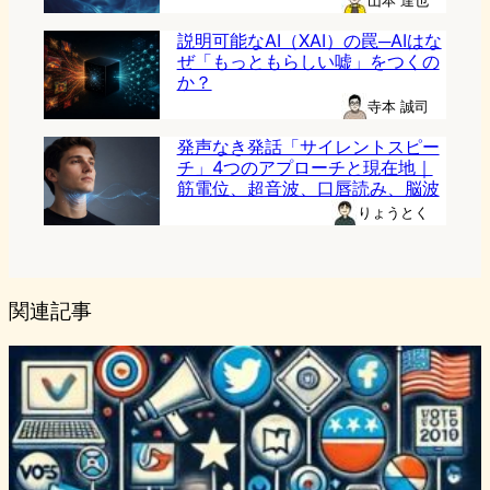
山本 達也
説明可能なAI（XAI）の罠─AIはな
ぜ「もっともらしい嘘」をつくの
か？
寺本 誠司
発声なき発話「サイレントスピー
チ」4つのアプローチと現在地｜
筋電位、超音波、口唇読み、脳波
りょうとく
関連記事