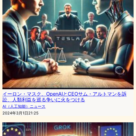
イーロン・マスク、OpenAIとCEOサム・アルトマンを訴
訟、人類利益を巡る争いに火をつける
AI（人工知能）ニュース
2024年3月1日21:25