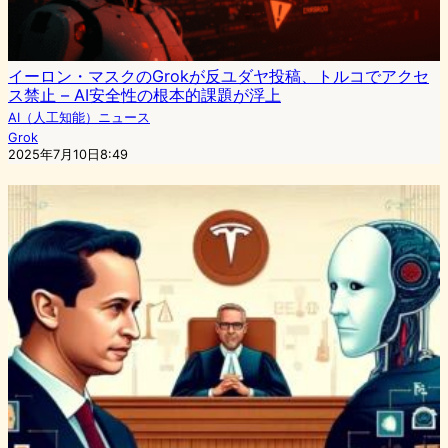
イーロン・マスクのGrokが反ユダヤ投稿、トルコでアクセ
ス禁止 – AI安全性の根本的課題が浮上
AI（人工知能）ニュース
Grok
2025年7月10日8:49