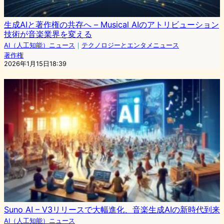
生成AIと著作権の共存へ – Musical AIのアトリビューション
技術が音楽業界を変える
AI（人工知能）ニュース
｜
テクノロジーとエンタメニュース
著作権
2026年1月15日18:39
Suno AI – V3リリースで大幅進化、音楽生成AIの新時代到来
AI（人工知能）ニュース