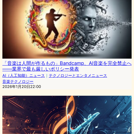
「音楽は人間が作るもの」Bandcamp、AI音楽を完全禁止へ
——業界で最も厳しいポリシー発表
AI（人工知能）ニュース
｜
テクノロジーとエンタメニュース
音楽テクノロジー
2026年1月20日22:00