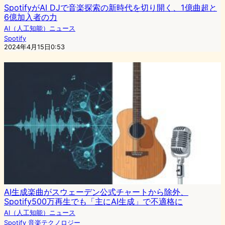
SpotifyがAI DJで音楽探索の新時代を切り開く、1億曲超と
6億加入者の力
AI（人工知能）ニュース
Spotify
2024年4月15日0:53
AI生成楽曲がスウェーデン公式チャートから除外、
Spotify500万再生でも「主にAI生成」で不適格に
AI（人工知能）ニュース
Spotify
音楽テクノロジー