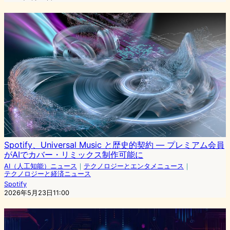
Spotify、Universal Music と歴史的契約 — プレミアム会員
がAIでカバー・リミックス制作可能に
AI（人工知能）ニュース
｜
テクノロジーとエンタメニュース
｜
テクノロジーと経済ニュース
Spotify
2026年5月23日11:00