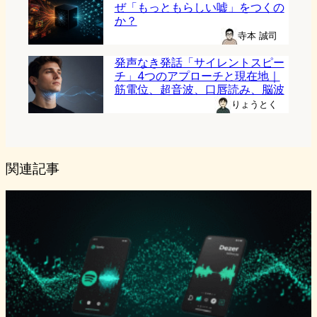
ぜ「もっともらしい嘘」をつくの
か？
寺本 誠司
発声なき発話「サイレントスピー
チ」4つのアプローチと現在地｜
筋電位、超音波、口唇読み、脳波
りょうとく
関連記事