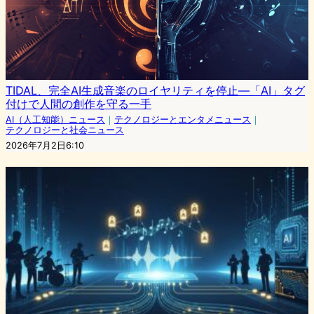
TIDAL、完全AI生成音楽のロイヤリティを停止—「AI」タグ
付けで人間の創作を守る一手
AI（人工知能）ニュース
｜
テクノロジーとエンタメニュース
｜
テクノロジーと社会ニュース
2026年7月2日6:10