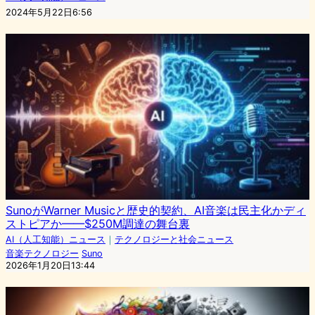
2024年5月22日6:56
SunoがWarner Musicと歴史的契約、AI音楽は民主化かディ
ストピアか——$250M調達の舞台裏
AI（人工知能）ニュース
｜
テクノロジーと社会ニュース
音楽テクノロジー
Suno
2026年1月20日13:44