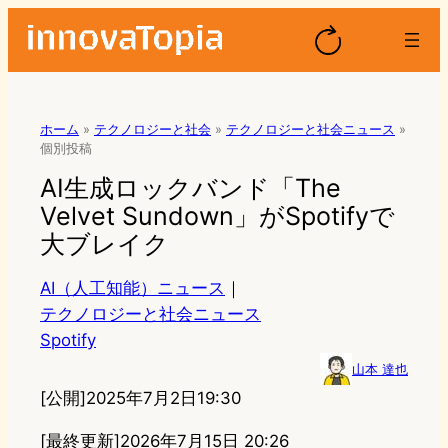
ホーム
»
テクノロジーと社会
»
テクノロジーと社会ニュース
»
個別投稿
AI生成ロックバンド「The
Velvet Sundown」がSpotifyで
大ブレイク
AI（人工知能）ニュース
｜
テクノロジーと社会ニュース
Spotify
山本 達也
[公開]
2025年7月2日19:30
[最終更新]
2026年7月15日 20:26