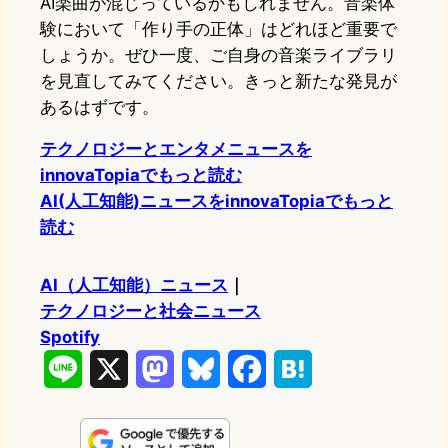
AI楽曲が混じっているかもしれません。音楽体
験において「作り手の正体」はどれほど重要で
しょうか。ぜひ一度、ご自身の音楽ライブラリ
を見直してみてください。きっと新たな発見が
あるはずです。
テクノロジーとエンタメニュースを
innovaTopiaでもっと読む
AI(人工知能)ニュースをinnovaTopiaでもっと
読む
AI（人工知能）ニュース
｜
テクノロジーと社会ニュース
Spotify
L
X
M
B
F
H
i
a
l
a
a
n
s
u
c
t