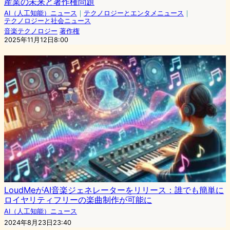
産業の未来と著作権問題
AI（人工知能）ニュース
｜
テクノロジーとエンタメニュース
｜
テクノロジーと社会ニュース
音楽テクノロジー
著作権
2025年11月12日8:00
LoudMeがAI音楽ジェネレーターをリリース：誰でも簡単に
ロイヤリティフリーの楽曲制作が可能に
AI（人工知能）ニュース
2024年8月23日23:40