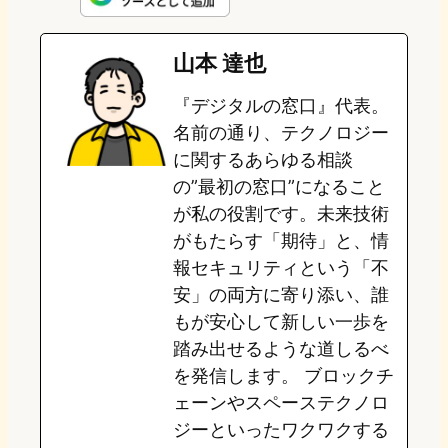
e
t
e
e
e
山本 達也
o
s
b
n
『デジタルの窓口』代表。
d
k
o
a
名前の通り、テクノロジー
o
y
o
に関するあらゆる相談
の”最初の窓口”になること
n
k
が私の役割です。未来技術
がもたらす「期待」と、情
報セキュリティという「不
安」の両方に寄り添い、誰
もが安心して新しい一歩を
踏み出せるような道しるべ
を発信します。 ブロックチ
ェーンやスペーステクノロ
ジーといったワクワクする