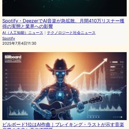
Spotify・DeezerでAI音楽が急拡散、月間410万リスナー獲
得の実態と業界への影響
AI（人工知能）ニュース
｜
テクノロジーと社会ニュース
Spotify
2025年7月4日11:30
ビルボード1位はAI作曲｜ブレイキング・ラストが示す音楽