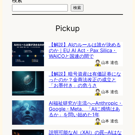
検索
検索
Pickup
【解説】AIのルールは誰が決める
のか｜EU AI Act・Pax Silica・
WAICOと国連の間で
山本 達也
【解説】暗号資産は有価証券にな
ったのか？金商法改正の成立と
「お墨付き」の危うさ
山本 達也
AI福祉研究が主流へ─Anthropic・
Google・Meta、「AIに感情はあ
るか」を問い始めた1年
山本 達也
説明可能なAI（XAI）の罠─AIはな