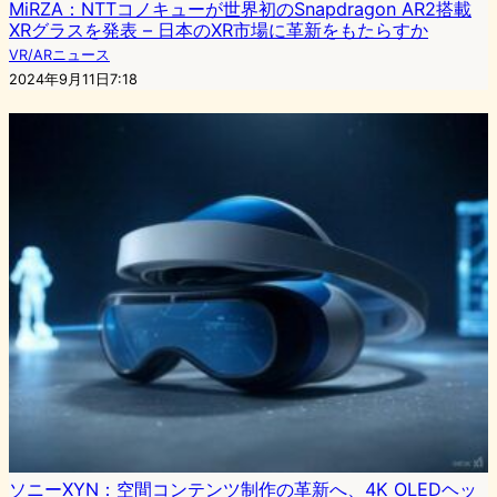
MiRZA：NTTコノキューが世界初のSnapdragon AR2搭載
XRグラスを発表 – 日本のXR市場に革新をもたらすか
VR/ARニュース
2024年9月11日7:18
ソニーXYN：空間コンテンツ制作の革新へ、4K OLEDヘッ