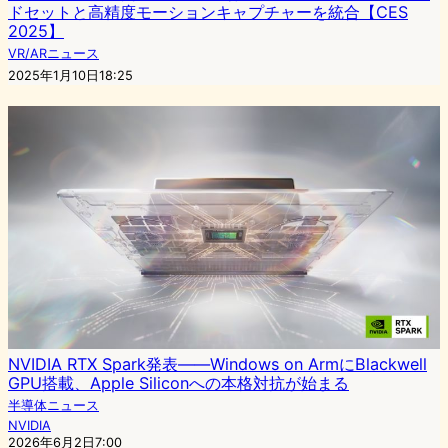
ドセットと高精度モーションキャプチャーを統合【CES
2025】
VR/ARニュース
2025年1月10日18:25
NVIDIA RTX Spark発表——Windows on ArmにBlackwell
GPU搭載、Apple Siliconへの本格対抗が始まる
半導体ニュース
NVIDIA
2026年6月2日7:00