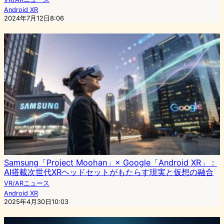
Android XR
2024年7月12日8:06
Samsung「Project Moohan」× Google「Android XR」：
AI搭載次世代XRヘッドセットがもたらす現実と仮想の融合
VR/ARニュース
Android XR
2025年4月30日10:03