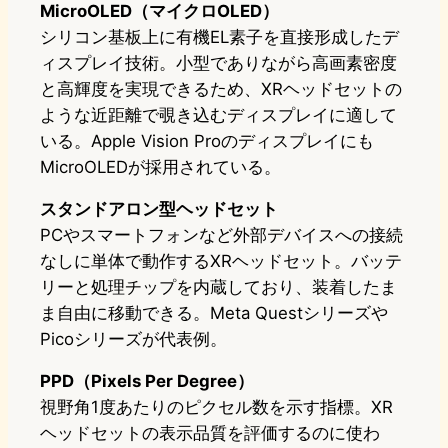
MicroOLED（マイクロOLED）
シリコン基板上に有機EL素子を直接形成したデ
ィスプレイ技術。小型でありながら高画素密度
と高輝度を実現できるため、XRヘッドセットの
ような近距離で覗き込むディスプレイに適して
いる。Apple Vision Proのディスプレイにも
MicroOLEDが採用されている。
スタンドアロン型ヘッドセット
PCやスマートフォンなど外部デバイスへの接続
なしに単体で動作するXRヘッドセット。バッテ
リーと処理チップを内蔵しており、装着したま
ま自由に移動できる。Meta Questシリーズや
Picoシリーズが代表例。
PPD（Pixels Per Degree）
視野角1度あたりのピクセル数を示す指標。XR
ヘッドセットの表示品質を評価するのに使わ