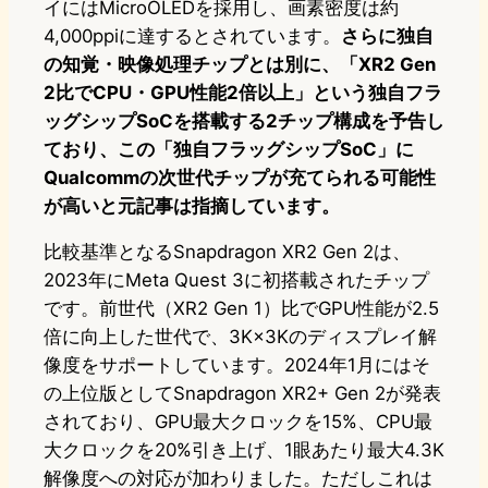
イにはMicroOLEDを採用し、画素密度は約
4,000ppiに達するとされています。
さらに独自
の知覚・映像処理チップとは別に、「XR2 Gen
2比でCPU・GPU性能2倍以上」という独自フラ
ッグシップSoCを搭載する2チップ構成を予告し
ており、この「独自フラッグシップSoC」に
Qualcommの次世代チップが充てられる可能性
が高いと元記事は指摘しています。
比較基準となるSnapdragon XR2 Gen 2は、
2023年にMeta Quest 3に初搭載されたチップ
です。前世代（XR2 Gen 1）比でGPU性能が2.5
倍に向上した世代で、3K×3Kのディスプレイ解
像度をサポートしています。2024年1月にはそ
の上位版としてSnapdragon XR2+ Gen 2が発表
されており、GPU最大クロックを15%、CPU最
大クロックを20%引き上げ、1眼あたり最大4.3K
解像度への対応が加わりました。ただしこれは