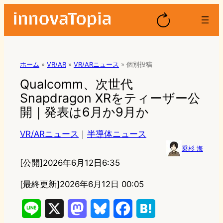
ホーム
»
VR/AR
»
VR/ARニュース
»
個別投稿
Qualcomm、次世代
Snapdragon XRをティーザー公
開｜発表は6月か9月か
VR/ARニュース
｜
半導体ニュース
乗杉 海
[公開]
2026年6月12日6:35
[最終更新]
2026年6月12日 00:05
L
X
M
B
F
H