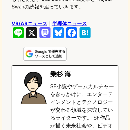
Swanの続報を追っていきます。
VR/ARニュース
｜
半導体ニュース
L
X
M
B
F
H
i
a
l
a
a
n
s
u
c
t
e
t
e
e
e
乗杉 海
o
s
b
n
SF小説やゲームカルチャー
d
k
o
a
をきっかけに、エンターテ
o
y
o
インメントとテクノロジー
が交わる領域を探究してい
n
k
るライターです。 SF作品
が描く未来社会や、ビデオ