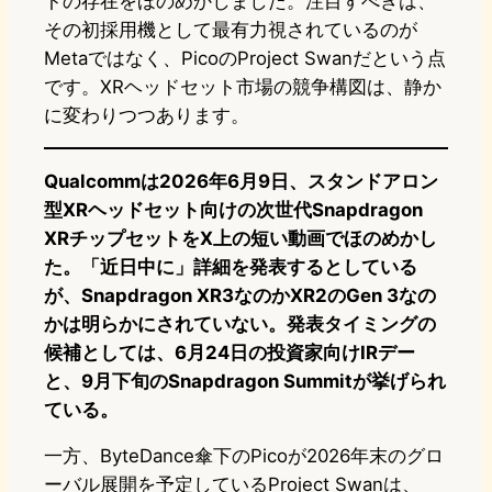
トの存在をほのめかしました。注目すべきは、
その初採用機として最有力視されているのが
Metaではなく、PicoのProject Swanだという点
です。XRヘッドセット市場の競争構図は、静か
に変わりつつあります。
Qualcommは2026年6月9日、スタンドアロン
型XRヘッドセット向けの次世代Snapdragon
XRチップセットをX上の短い動画でほのめかし
た。「近日中に」詳細を発表するとしている
が、Snapdragon XR3なのかXR2のGen 3なの
かは明らかにされていない。発表タイミングの
候補としては、6月24日の投資家向けIRデー
と、9月下旬のSnapdragon Summitが挙げられ
ている。
一方、ByteDance傘下のPicoが2026年末のグロ
ーバル展開を予定しているProject Swanは、