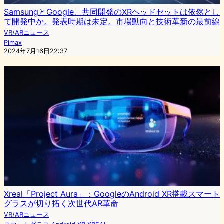
SamsungとGoogle、共同開発のXRヘッドセットは依然とし
て開発中か。発表時期は未定。市場動向と技術革新の最前線
VR/ARニュース
Pimax
2024年7月16日22:37
Xreal「Project Aura」：GoogleのAndroid XR搭載スマート
グラスが切り拓く次世代AR革命
VR/ARニュース