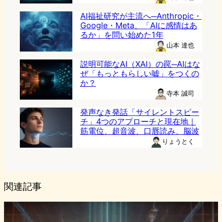
AI福祉研究が主流へ─Anthropic・
Google・Meta、「AIに感情はあ
るか」を問い始めた1年
山本 達也
説明可能なAI（XAI）の罠─AIはな
ぜ「もっともらしい嘘」をつくの
か？
寺本 誠司
発声なき発話「サイレントスピー
チ」4つのアプローチと現在地｜
筋電位、超音波、口唇読み、脳波
りょうとく
関連記事