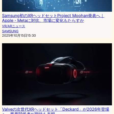
Samsung初のXRヘッドセットProject Moohan発表へ｜
Apple・Metaに対抗、市場に変化もたらすか
VR/ARニュース
SAMSUNG
2025年10月15日15:30
Valveの次世代XRヘッドセット「Deckard」が2026年登場
へ、業界関係者が期待を表明