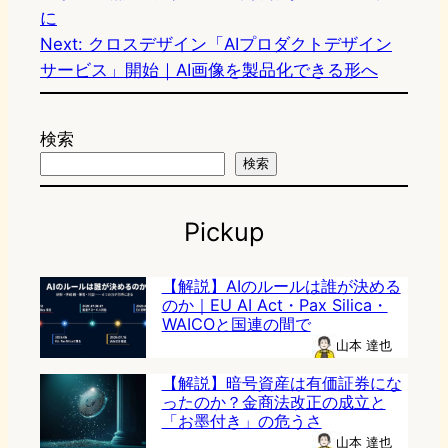
に
Next:
クロスデザイン「AIプロダクトデザイン
サービス」開始｜AI画像を製品化できる形へ
検索
検索
Pickup
【解説】AIのルールは誰が決める
のか｜EU AI Act・Pax Silica・
WAICOと国連の間で
山本 達也
【解説】暗号資産は有価証券にな
ったのか？金商法改正の成立と
「お墨付き」の危うさ
山本 達也