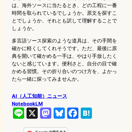
は、海外ソースに当たるとき、どの工程に一番
時間を取られているでしょうか。原文を探すこ
とでしょうか、それとも訳して理解することで
しょうか。
多言語ソース探索のような道具は、その手間を
確かに軽くしてくれそうです。ただ、最後に原
典を開いて確かめる一手は、やはり手放したく
ないと感じています。便利さと、自分の目で確
かめる習慣。その折り合いのつけ方を、よかっ
たら一緒に探ってみませんか。
AI（人工知能）ニュース
NotebookLM
L
X
M
B
F
H
i
a
l
a
a