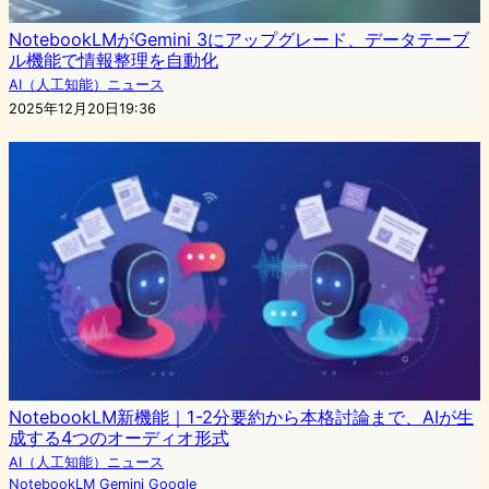
NotebookLMがGemini 3にアップグレード、データテーブ
ル機能で情報整理を自動化
AI（人工知能）ニュース
2025年12月20日19:36
NotebookLM新機能｜1-2分要約から本格討論まで、AIが生
成する4つのオーディオ形式
AI（人工知能）ニュース
NotebookLM
Gemini
Google