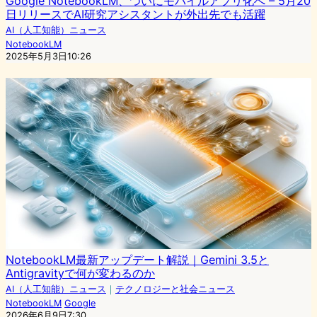
Google NotebookLM、ついにモバイルアプリ化へ – 5月20
日リリースでAI研究アシスタントが外出先でも活躍
AI（人工知能）ニュース
NotebookLM
2025年5月3日10:26
NotebookLM最新アップデート解説｜Gemini 3.5と
Antigravityで何が変わるのか
AI（人工知能）ニュース
｜
テクノロジーと社会ニュース
NotebookLM
Google
2026年6月9日7:30