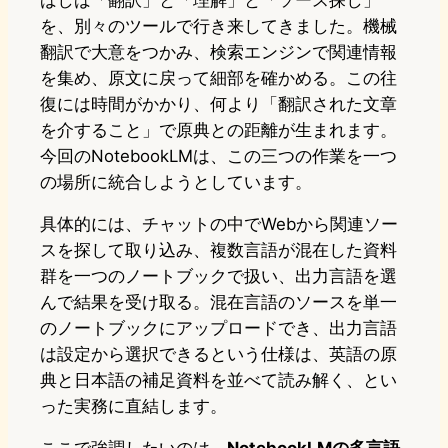
ばしば「翻訳」と「理解」と「ソース探し」
を、別々のツールで行き来してきました。機械
翻訳で大意をつかみ、検索エンジンで関連情報
を集め、原文に戻って細部を確かめる。この往
復には時間がかかり、何より「翻訳された文章
を介すること」で原典との距離が生まれます。
今回のNotebookLMは、この三つの作業を一つ
の場所に統合しようとしています。
具体的には、チャットの中でWebから関連ソー
スを探して取り込み、複数言語が混在した資料
群を一つのノートブックで扱い、出力言語を選
んで結果を受け取る。混在言語のソースを単一
のノートブックにアップロードでき、出力言語
は設定から選択できるという仕様は、英語の原
典と日本語の補足資料を並べて読み解く、とい
った実務に直結します。