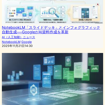
NotebookLM「スライドデッキ」とインフォグラフィック
自動生成──GoogleがAI資料作成を革新
AI（人工知能）ニュース
NotebookLM
Google
2025年11月21日14:30