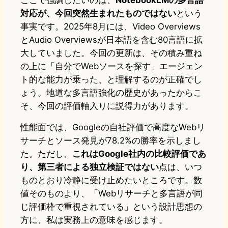
ここで強調したいのは、
NotebookLMの多言語
対応が、今回突然生まれたものではない
という
事実です。2025年8月には、Video Overviews
とAudio Overviewsが日本語を含む80言語に拡
大していました。今回の更新は、その積み重ね
の上に「自分でWebソースを探す」エージェン
ト的な能力が乗った、と理解するのが正確でし
ょう。地道な多言語強化の歴史があったからこ
そ、今回の評価軸入りに説得力があります。
性能面では、Googleの自社評価で高度なWebリ
サーチとソース発見が78.2%の勝率を示しまし
た。ただし、
これはGoogle社内の比較評価であ
り、第三者による独立検証ではない
点は、いつ
ものとおり冷静に受け止めたいところです。数
値そのものより、「Webリサーチと多言語が同
じ評価枠で重視されている」という設計思想の
方に、私は実務上の意味を感じます。