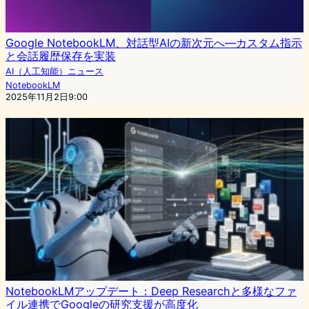
Google NotebookLM、対話型AIの新次元へ―カスタム指示
と会話履歴保存を実装
AI（人工知能）ニュース
NotebookLM
2025年11月2日9:00
NotebookLMアップデート：Deep Researchと多様なファ
イル連携でGoogleの研究支援が高度化