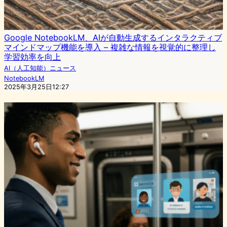
Google NotebookLM、AIが自動生成するインタラクティブ
マインドマップ機能を導入 – 複雑な情報を視覚的に整理し
学習効率を向上
AI（人工知能）ニュース
NotebookLM
2025年3月25日12:27