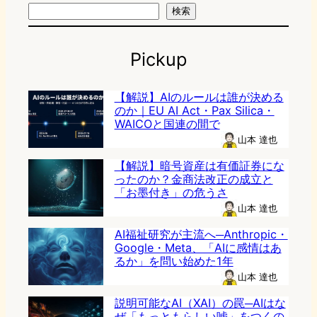
検索
Pickup
【解説】AIのルールは誰が決める
のか｜EU AI Act・Pax Silica・
WAICOと国連の間で
山本 達也
【解説】暗号資産は有価証券にな
ったのか？金商法改正の成立と
「お墨付き」の危うさ
山本 達也
AI福祉研究が主流へ─Anthropic・
Google・Meta、「AIに感情はあ
るか」を問い始めた1年
山本 達也
説明可能なAI（XAI）の罠─AIはな
ぜ「もっともらしい嘘」をつくの