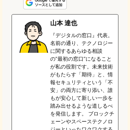
n
s
u
c
t
e
t
e
e
e
山本 達也
o
s
b
n
『デジタルの窓口』代表。
d
k
o
a
名前の通り、テクノロジー
o
y
o
に関するあらゆる相談
の”最初の窓口”になること
n
k
が私の役割です。未来技術
がもたらす「期待」と、情
報セキュリティという「不
安」の両方に寄り添い、誰
もが安心して新しい一歩を
踏み出せるような道しるべ
を発信します。 ブロックチ
ェーンやスペーステクノロ
ジーといったワクワクする