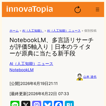
ホーム
»
AI（人工知能）
»
AI（人工知能）ニュース
»
個別投稿
NotebookLM、多言語リサーチ
が評価5軸入り｜日本のライタ
ーが原典に当たる新手段
AI（人工知能）ニュース
NotebookLM
山本 達也
[公開]
2026年6月19日21:11
[最終更新]
2026年6月22日 07:33
L
X
M
B
F
H