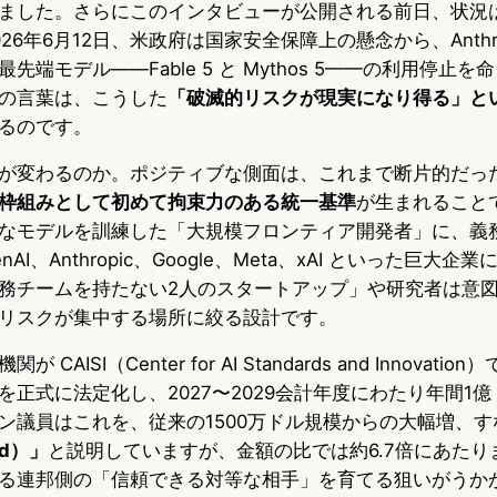
ました。さらにこのインタビューが公開される前日、状況
26年6月12日、米政府は国家安全保障上の懸念から、Anthro
先端モデル——Fable 5 と Mythos 5——の利用停止
の言葉は、こうした
「破滅的リスクが現実になり得る」と
るのです。
が変わるのか。ポジティブな側面は、これまで断片的だった連
枠組みとして初めて拘束力のある統一基準
が生まれること
なモデルを訓練した「大規模フロンティア開発者」に、義
AI、Anthropic、Google、Meta、xAI といった巨大
務チームを持たない2人のスタートアップ」や研究者は意
リスクが集中する場所に絞る設計です。
AISI（Center for AI Standards and Innovati
を正式に法定化し、2027〜2029会計年度にわたり年間1
ン議員はこれを、従来の1500万ドル規模からの大幅増、す
ld）」
と説明していますが、金額の比では約6.7倍にあたり
る連邦側の「信頼できる対等な相手」を育てる狙いがうか