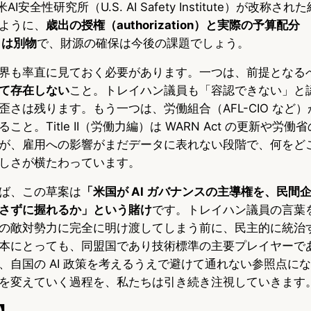
AI安全性研究所（U.S. AI Safety Institute）が改称
ように、
歳出の授権（authorization）と実際の予算配分
s）は別物
で、財源の確保は今後の課題でしょう。
界も率直に見ておく必要があります。一つは、前提となる
て存在しない
こと。トレイハン議員も「容認できない」と認
歪さは残ります。もう一つは、労働組合（AFL-CIO など
と。Title II（労働力編）は WARN Act の更新や労
が、雇用への影響がまだデータに表れない段階で、何をど
しさが横たわっています。
ば、この草案は
「米国が AI ガバナンスの主導権を、民間
さずに握れるか」という賭け
です。トレイハン議員の言葉
の敵対勢力に完全に明け渡してしまう前に、民主的に統治
本にとっても、同盟国であり技術標準の主要プレイヤーで
、自国の AI 政策を考えるうえで避けて通れない参照点に
を変えていく過程を、私たちは引き続き注視していきます