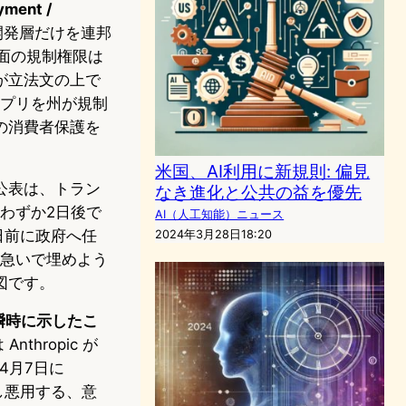
ent /
開発層だけを連邦
面の規制権限は
が立法文の上で
アプリを州が規制
の消費者保護を
米国、AI利用に新規則: 偏見
公表は、トラン
なき進化と公共の益を優先
、わずか2日後で
AI（人工知能）ニュース
日前に政府へ任
2024年3月28日18:20
を急いで埋めよう
図です。
、瞬時に示したこ
hropic が
年4月7日に
見し悪用する、意