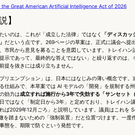
the Great American Artificial Intelligence Act of 2026
説】
たいのは、これが「成立した法律」ではなく
「ディスカッ
」
だという点です。269ページの草案は、正式に議会へ提
、市民から意見を募ることを意図しています。トレイハン
提示であって、最終的な答えではない」と繰り返すのは、
前提を抜きには成り立ちません。
プリエンプション」は、日本にはなじみの薄い概念です。
る仕組みで、本草案では AI モデルの「開発」を規制する
の効力は
成立すれば施行から3年で失効する「サンセット
日ではなく「制定日から3年」と定めており、トレイハン
ば2029年12月ごろ」と説明しています。議員はこれを Sect
の轍を踏まないための「強制装置」だと位置づけます。一度
事態を、期限で防ぐという発想です。