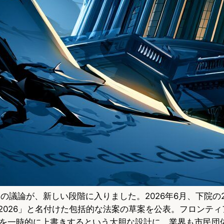
国の議論が、新しい段階に入りました。2026年6月、下院の2議
 Act of 2026」と名付けた包括的な法案の草案を公表。フロン
を一時的に上書きするという大胆な設計に、業界も市民団