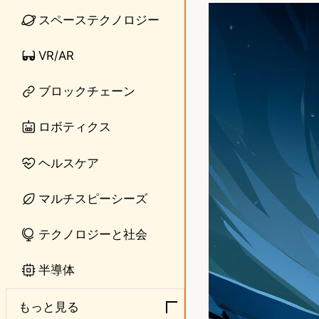
n
s
スペーステクノロジー
e
t
VR/AR
o
ブロックチェーン
d
o
ロボティクス
n
ヘルスケア
マルチスピーシーズ
テクノロジーと社会
半導体
もっと見る