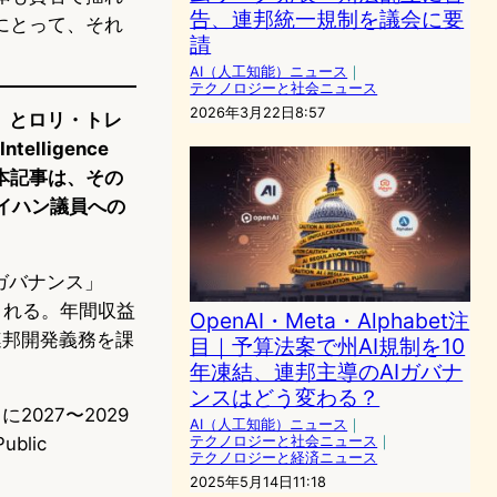
告、連邦統一規制を議会に要
にとって、それ
請
AI（人工知能）ニュース
｜
テクノロジーと社会ニュース
2026年3月22日8:57
）とロリ・トレ
elligence
。本記事は、その
るトレイハン議員への
 ガバナンス」
される。年間収益
OpenAI・Meta・Alphabet注
連邦開発義務を課
目｜予算法案で州AI規制を10
年凍結、連邦主導のAIガバナ
ンスはどう変わる？
2027〜2029
AI（人工知能）ニュース
｜
blic
テクノロジーと社会ニュース
｜
テクノロジーと経済ニュース
2025年5月14日11:18