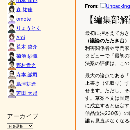
山本 達也
From:
Unpacking 
森 祐佳
【編集部解
omote
りょうとく
最初に押さえておき
Ami
（議論のたたき台）
荒木 啓介
利害関係者や専門家
タビューで「最初の
菊池 紗槻
法案の評価は、この
野村貴之
寺本 誠司
最大の論点である「
上書き（先取り）す
島津耕造
せます。ただし、そ
苦田 大起
す。草案本文は固定
に成立すると仮定すれ
信品位法230条）
アーカイブ
誰も見直さなくなる