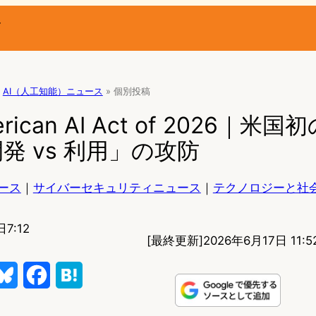
ー
AI（人工知能）ニュース
»
個別投稿
erican AI Act of 2026｜米
発 vs 利用」の攻防
ース
｜
サイバーセキュリティニュース
｜
テクノロジーと社
7:12
[最終更新]
2026年6月17日 11:5
B
F
H
l
a
a