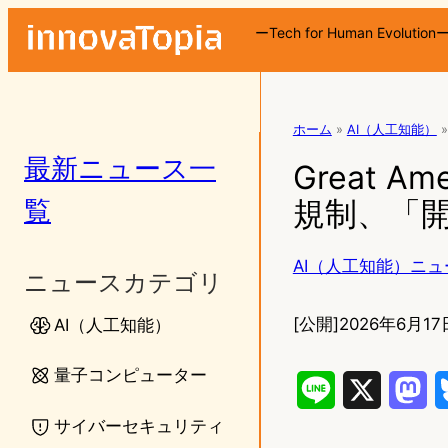
ーTech for Human Evolution
ホーム
»
AI（人工知能）
»
最新ニュース一
Great Am
覧
規制、「開
AI（人工知能）ニュ
ニュースカテゴリ
[公開]
2026年6月17日
AI（人工知能）
量子コンピューター
L
X
M
サイバーセキュリティ
i
a