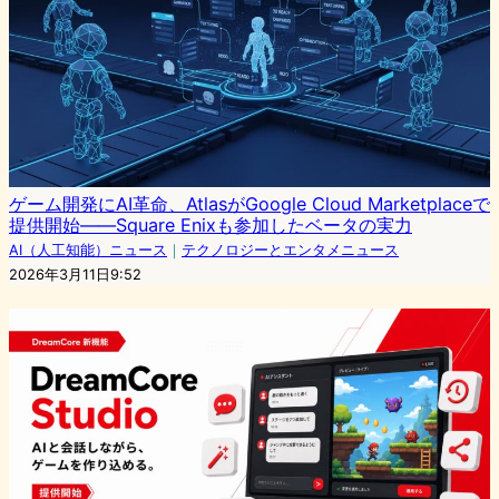
ゲーム開発にAI革命、AtlasがGoogle Cloud Marketplaceで
提供開始——Square Enixも参加したベータの実力
AI（人工知能）ニュース
｜
テクノロジーとエンタメニュース
2026年3月11日9:52