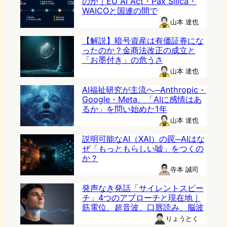
のか｜EU AI Act・Pax Silica・
WAICOと国連の間で
山本 達也
【解説】暗号資産は有価証券にな
ったのか？金商法改正の成立と
「お墨付き」の危うさ
山本 達也
AI福祉研究が主流へ─Anthropic・
Google・Meta、「AIに感情はあ
るか」を問い始めた1年
山本 達也
説明可能なAI（XAI）の罠─AIはな
ぜ「もっともらしい嘘」をつくの
か？
寺本 誠司
発声なき発話「サイレントスピー
チ」4つのアプローチと現在地｜
筋電位、超音波、口唇読み、脳波
りょうとく