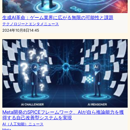
生成AI革命：ゲーム業界に広がる無限の可能性と課題
テクノロジーとエンタメニュース
2024年10月8日14:45
Meta開発のSPICEフレームワーク、AIが自ら推論能力を獲
得する自己改善型システムを実現
AI（人工知能）ニュース
Meta