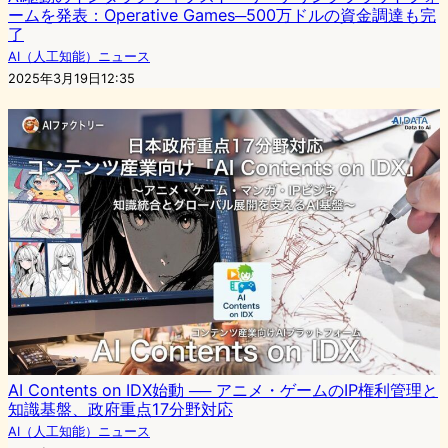
ームを発表：Operative Games─500万ドルの資金調達も完
了
AI（人工知能）ニュース
2025年3月19日12:35
AI Contents on IDX始動 ── アニメ・ゲームのIP権利管理と
知識基盤、政府重点17分野対応
AI（人工知能）ニュース