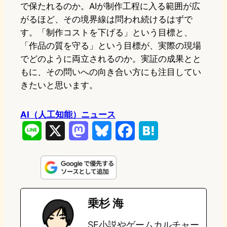
で保たれるのか。AIが制作工程に入る範囲が広
がるほど、その境界線は問われ続けるはずで
す。「制作コストを下げる」という目標と、
「作品の質を守る」という目標が、実際の現場
でどのように両立されるのか。実証の成果とと
もに、その問いへの向き合い方にも注目してい
きたいと思います。
AI（人工知能）ニュース
L
X
M
B
F
H
i
a
l
a
a
n
s
u
c
t
e
t
e
e
e
乗杉 海
o
s
b
n
SF小説やゲームカルチャー