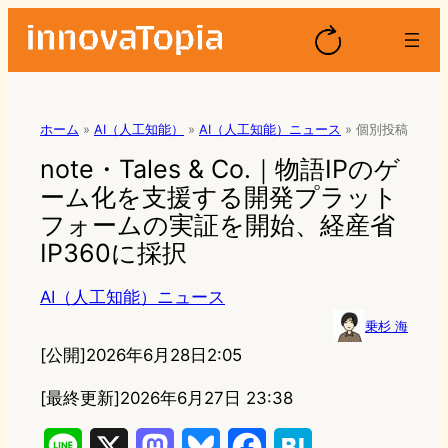
ホーム
»
AI（人工知能）
»
AI（人工知能）ニュース
»
個別投稿
note・Tales & Co.｜物語IPのゲ
ーム化を支援する開発プラット
フォームの実証を開始、経産省
IP360に採択
AI（人工知能）ニュース
乗杉 海
[公開]
2026年6月28日2:05
[最終更新]
2026年6月27日 23:38
L
X
M
B
F
H