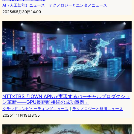
AI（人工知能）ニュース
｜
テクノロジーとエンタメニュース
2025年6月30日14:00
NTT×TBS「IOWN APNが実現するバーチャルプロダクショ
ン革新――GPU長距離接続の成功事例」
クラウドコンピューティングニュース
｜
テクノロジーと経済ニュース
2025年11月19日8:55