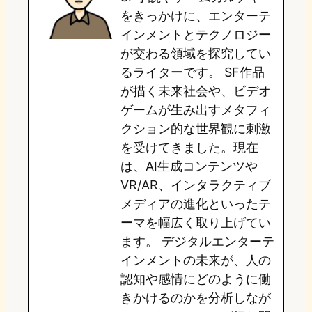
d
k
o
a
をきっかけに、エンターテ
o
y
o
インメントとテクノロジー
が交わる領域を探究してい
n
k
るライターです。 SF作品
が描く未来社会や、ビデオ
ゲームが生み出すメタフィ
クション的な世界観に刺激
を受けてきました。現在
は、AI生成コンテンツや
VR/AR、インタラクティブ
メディアの進化といったテ
ーマを幅広く取り上げてい
ます。 デジタルエンターテ
インメントの未来が、人の
認知や感情にどのように働
きかけるのかを分析しなが