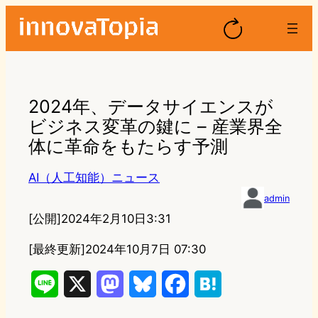
2024年、データサイエンスが
ビジネス変革の鍵に – 産業界全
体に革命をもたらす予測
AI（人工知能）ニュース
admin
[公開]
2024年2月10日3:31
[最終更新]
2024年10月7日 07:30
L
X
M
B
F
H
i
a
l
a
a