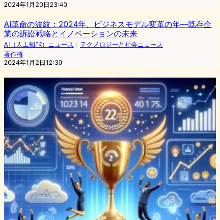
2024年1月20日23:40
AI革命の波紋：2024年、ビジネスモデル変革の年―既存企
業の訴訟戦略とイノベーションの未来
AI（人工知能）ニュース
｜
テクノロジーと社会ニュース
著作権
2024年1月2日12:30