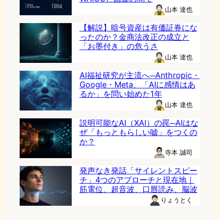
山本 達也
【解説】暗号資産は有価証券にな
ったのか？金商法改正の成立と
「お墨付き」の危うさ
山本 達也
AI福祉研究が主流へ─Anthropic・
Google・Meta、「AIに感情はあ
るか」を問い始めた1年
山本 達也
説明可能なAI（XAI）の罠─AIはな
ぜ「もっともらしい嘘」をつくの
か？
寺本 誠司
発声なき発話「サイレントスピー
チ」4つのアプローチと現在地｜
筋電位、超音波、口唇読み、脳波
りょうとく