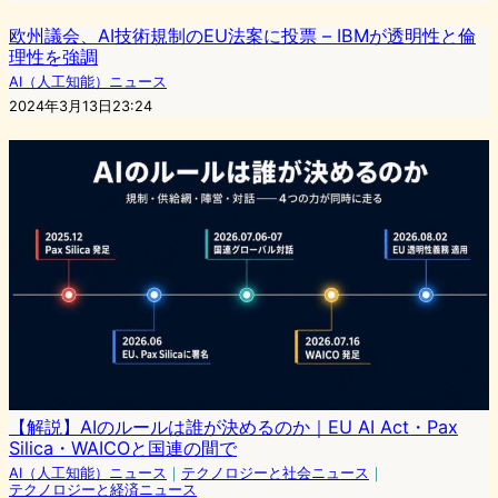
欧州議会、AI技術規制のEU法案に投票 – IBMが透明性と倫
理性を強調
AI（人工知能）ニュース
2024年3月13日23:24
【解説】AIのルールは誰が決めるのか｜EU AI Act・Pax
Silica・WAICOと国連の間で
AI（人工知能）ニュース
｜
テクノロジーと社会ニュース
｜
テクノロジーと経済ニュース