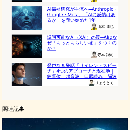
AI福祉研究が主流へ─Anthropic・
Google・Meta、「AIに感情はあ
るか」を問い始めた1年
山本 達也
説明可能なAI（XAI）の罠─AIはな
ぜ「もっともらしい嘘」をつくの
か？
寺本 誠司
発声なき発話「サイレントスピー
チ」4つのアプローチと現在地｜
筋電位、超音波、口唇読み、脳波
りょうとく
関連記事