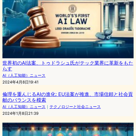
世界初のAI法案、トゥドラシュ氏がテック業界に革新をもた
らす
AI（人工知能）ニュース
2024年4月8日19:41
倫理を重んじるAIの進化: EU法案が推進、市場信頼と社会貢
献のバランスを模索
AI（人工知能）ニュース
｜
テクノロジーと社会ニュース
2024年1月8日21:39