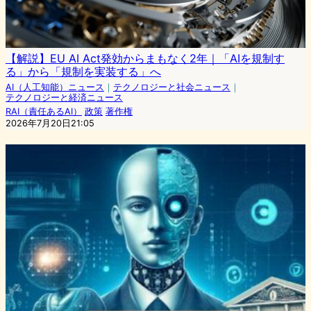
【解説】EU AI Act発効からまもなく2年｜「AIを規制す
る」から「規制を実装する」へ
AI（人工知能）ニュース
｜
テクノロジーと社会ニュース
｜
テクノロジーと経済ニュース
RAI（責任あるAI）
政策
著作権
2026年7月20日21:05