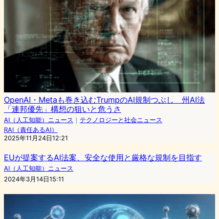
OpenAI・Metaも巻き込むTrumpのAI規制つぶし 州AI法
「連邦優先」構想の狙いと危うさ
AI（人工知能）ニュース
｜
テクノロジーと社会ニュース
RAI（責任あるAI）
2025年11月24日12:21
EUが提案するAI法案、安全な使用と厳格な規制を目指す
AI（人工知能）ニュース
2024年3月14日15:11