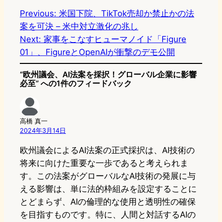
e
t
e
e
e
Previous:
米国下院、TikTok売却か禁止かの法
案を可決 – 米中対立激化の兆し
o
s
b
n
Next:
家事をこなすヒューマノイド「Figure
d
k
o
a
01」、FigureとOpenAIが衝撃のデモ公開
o
y
o
“欧州議会、AI法案を採択！グローバル企業に影響
n
k
必至” への1件のフィードバック
高橋 真一
2024年3月14日
欧州議会によるAI法案の正式採択は、AI技術の
将来に向けた重要な一歩であると考えられま
す。この法案がグローバルなAI技術の発展に与
える影響は、単に法的枠組みを設定することに
とどまらず、AIの倫理的な使用と透明性の確保
を目指すものです。特に、人間と対話するAIの