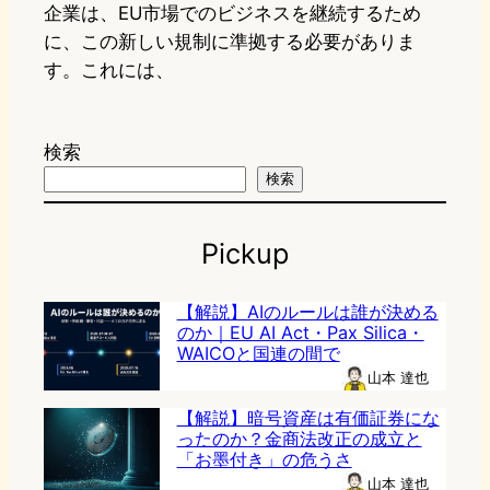
企業は、EU市場でのビジネスを継続するため
に、この新しい規制に準拠する必要がありま
す。これには、
検索
検索
Pickup
【解説】AIのルールは誰が決める
のか｜EU AI Act・Pax Silica・
WAICOと国連の間で
山本 達也
【解説】暗号資産は有価証券にな
ったのか？金商法改正の成立と
「お墨付き」の危うさ
山本 達也