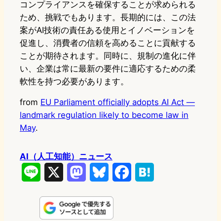
コンプライアンスを確保することが求められる
ため、挑戦でもあります。長期的には、この法
案がAI技術の責任ある使用とイノベーションを
促進し、消費者の信頼を高めることに貢献する
ことが期待されます。同時に、規制の進化に伴
い、企業は常に最新の要件に適応するための柔
軟性を持つ必要があります。
from
EU Parliament officially adopts AI Act —
landmark regulation likely to become law in
May
.
AI（人工知能）ニュース
L
X
M
B
F
H
i
a
l
a
a
n
s
u
c
t