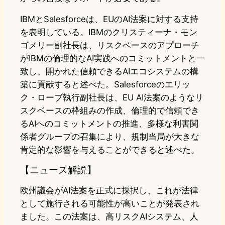
IBMとSalesforceは、EUのAI法案に対する支持
を表明している。IBMのクリスティーナ・モン
ゴメリー副社長は、リスクベースのアプローチ
がIBMの倫理的なAI実践へのコミットメントと一
致し、開かれた信頼できるAIエコシステムの構
築に貢献すると述べた。Salesforceのエリッ
ク・ローブ執行副社長は、EU AI法案のようなリ
スクベースの枠組みの作成、倫理的で信頼でき
るAIへのコミットメントの推進、多様な利害関
係者グループの召集により、規制当局が大きな
肯定的な影響を与えることができると述べた。
【ニュース解説】
欧州議会がAI法案を正式に採択し、これが法律
として施行される可能性が高いことが発表され
ました。この法案は、高リスクAIシステム、人