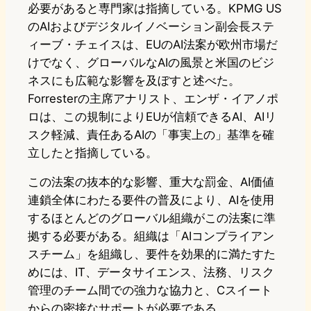
必要があると専門家は指摘している。KPMG US
のAIおよびデジタルイノベーション副会長ステ
ィーブ・チェイスは、EUのAI法案が欧州市場だ
けでなく、グローバルなAIの風景と米国のビジ
ネスにも広範な影響を及ぼすと述べた。
Forresterの主席アナリスト、エンザ・イアノポ
ロは、この規制によりEUが信頼できるAI、AIリ
スク軽減、責任あるAIの「事実上の」基準を確
立したと指摘している。
この法案の抜本的な影響、重大な罰金、AI価値
連鎖全体にわたる要件の普及により、AIを使用
するほとんどのグローバル組織がこの法案に準
拠する必要がある。組織は「AIコンプライアン
スチーム」を組織し、要件を効果的に満たすた
めには、IT、データサイエンス、法務、リスク
管理のチーム間での強力な協力と、Cスイート
からの密接なサポートが必要である。