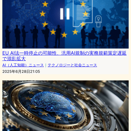
EU AI法一時停止の可能性、汎用AI規制の実務規範策定遅延
で混乱拡大
AI（人工知能）ニュース
｜
テクノロジーと社会ニュース
2025年6月28日21:05