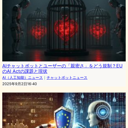
AIチャットボットとユーザーの「親密さ」をどう規制？EU
のAI Actの課題と現状
AI（人工知能）ニュース
｜
チャットボットニュース
2025年9月2日16:40