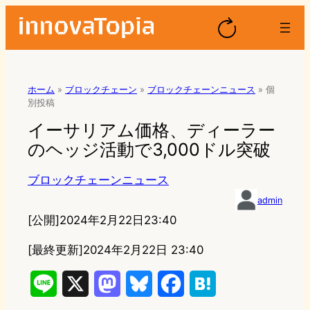
ホーム
»
ブロックチェーン
»
ブロックチェーンニュース
»
個
別投稿
イーサリアム価格、ディーラー
のヘッジ活動で3,000ドル突破
ブロックチェーンニュース
admin
[公開]
2024年2月22日23:40
[最終更新]
2024年2月22日 23:40
L
X
M
B
F
H
i
a
l
a
a