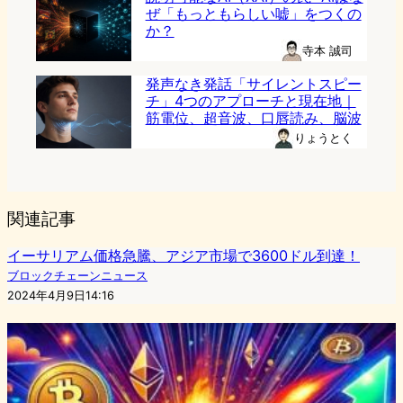
ぜ「もっともらしい嘘」をつくの
か？
寺本 誠司
発声なき発話「サイレントスピー
チ」4つのアプローチと現在地｜
筋電位、超音波、口唇読み、脳波
りょうとく
関連記事
イーサリアム価格急騰、アジア市場で3600ドル到達！
ブロックチェーンニュース
2024年4月9日14:16