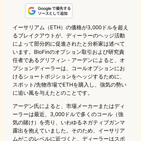
n
s
u
c
t
e
t
e
e
e
イーサリアム（ETH）の価格が3,000ドルを超え
るブレイクアウトが、ディーラーのヘッジ活動
o
s
b
n
によって部分的に促進されたと分析家は述べて
d
k
o
a
います。BloFinのオプション取引および研究責
o
y
o
任者であるグリフィン・アーデンによると、オ
プションディーラーは、コールオプションにお
n
k
けるショートポジションをヘッジするために、
スポット/先物市場でETHを購入し、強気の勢い
に追い風を与えたとのことです。
アーデン氏によると、市場メーカーまたはディ
ーラーは最近、3,000ドルで多くのコール（強
気の賭け）を売り、いわゆるネガティブガンマ
露出を抱えていました。そのため、イーサリア
ムがこのレベルに近づくと、ディーラーはスポ