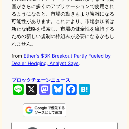
産がさらに多くのアプリケーションで使用され
るようになると、市場の動きもより複雑になる
可能性があります。これにより、市場参加者は
新たな戦略を模索し、市場の健全性を維持する
ための新しい規制の枠組みが必要になるかもし
れません。
from
Ether's $3K Breakout Partly Fueled by
Dealer Hedging, Analyst Says
.
ブロックチェーンニュース
L
X
M
B
F
H
i
a
l
a
a
n
s
u
c
t
e
t
e
e
e