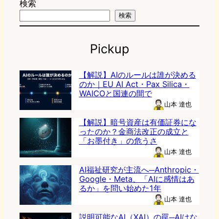
検索
検索
Pickup
【解説】AIのルールは誰が決める
のか｜EU AI Act・Pax Silica・
WAICOと国連の間で
山本 達也
【解説】暗号資産は有価証券にな
ったのか？金商法改正の成立と
「お墨付き」の危うさ
山本 達也
AI福祉研究が主流へ─Anthropic・
Google・Meta、「AIに感情はあ
るか」を問い始めた1年
山本 達也
説明可能なAI（XAI）の罠─AIはな